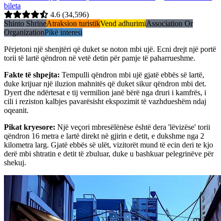
bileta
4.6
(34,596)
Shinto Shrine
Atraksion turistik
Vend adhurimi
Association Or
Organization
Pikë interesi
Përjetoni një shenjtëri që duket se noton mbi ujë. Ecni drejt një portë
torii të lartë qëndron në vetë detin për pamje të paharrueshme.
Fakte të shpejta
:
Tempulli qëndron mbi ujë gjatë ebbës së lartë,
duke krijuar një iluzion mahnitës që duket sikur qëndron mbi det.
Dyert dhe ndërtesat e tij vermilion janë bërë nga druri i kamfrës, i
cili i reziston kalbjes pavarësisht ekspozimit të vazhdueshëm ndaj
oqeanit.
Pikat kryesore
:
Një veçori mbresëlënëse është dera 'lëvizëse' torii
qëndron 16 metra e lartë direkt në gjirin e detit, e dukshme nga 2
kilometra larg. Gjatë ebbës së ulët, vizitorët mund të ecin deri te kjo
derë mbi shtratin e detit të zbuluar, duke u bashkuar pelegrinëve për
shekuj.