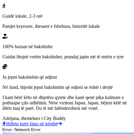
Guidë lokale, 2-3 orë
Pamjet kryesore, thesaret e fshehura, historitë lokale
100% bazuar në bakshishe
Guidat fitojnë vetëm bakshishet, prandaj japin më të mirën e tyre
Ju jepni bakshishin që ndjeni
Në fund, thjesht jepni bakshishin që ndjeni se është i drejtë
I kam bërë këto në dhjetëra qytete dhe kanë qenë pika kulmore e
pothuajse çdo udhëtimi. Nëse vizitoni Japan, Japan, bëjeni këtë në
ditën tuaj të parë. Do të më falënderoheni më vonë.
Adrijana,
themelues i City Buddy
Shfleto turët falas në këmbë