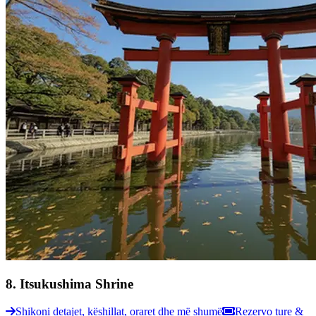
8
.
Itsukushima Shrine
Shikoni detajet, këshillat, oraret dhe më shumë
Rezervo ture &