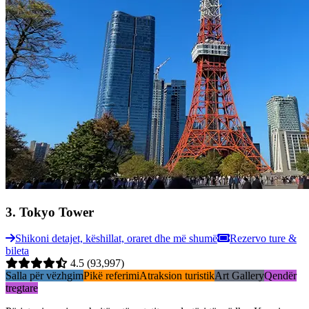
3
.
Tokyo Tower
Shikoni detajet, këshillat, oraret dhe më shumë
Rezervo ture &
bileta
4.5
(93,997)
Salla për vëzhgim
Pikë referimi
Atraksion turistik
Art Gallery
Qendër
tregtare