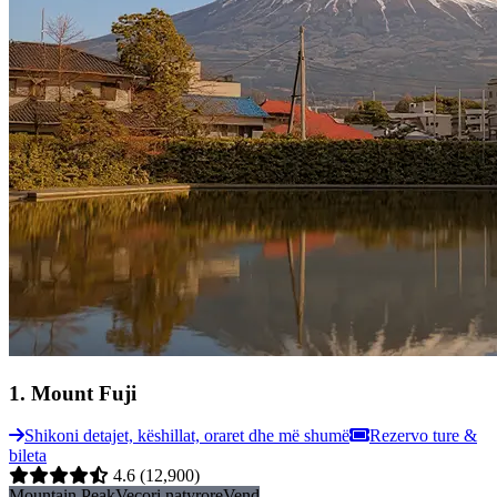
1
.
Mount Fuji
Shikoni detajet, këshillat, oraret dhe më shumë
Rezervo ture &
bileta
4.6
(12,900)
Mountain Peak
Veçori natyrore
Vend