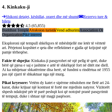
4
.
Kinkaku-ji
Shikoni detajet, këshillat, oraret dhe më shumë
Rezervo ture &
bileta
4.5
(65,855)
Buddhist Temple
Atraksion turistik
Vend adhurimi
Association Or
Organization
Pikë interesi
Eksploroni një tempull shkëlqyes të mbështjellë me letër të vërtetë
ari. Përjetoni kopshtet e qeta dhe reflektimet e gjalla që krijojnë një
pamje tërheqëse.
Fakte të shpejta
:
Kinkaku-ji pasqyrohet në një pellg të qetë, duke
bërë që pjesa e saj e jashtme e artë të shkëlqejë fort në ditët me diell.
Ai ka mbijetuar shkatërrime disa herë, së fundmi u rindërtua në 1955
pas një zjarri të shkaktuar nga një murg.
Pikat kryesore
:
Vetëm dy katet e sipërme mbulohen me fletë ari 24-
karat, duke krijuar një kontrast të fortë me mjedisin natyror. Vizitorët
shpesh ndalojnë për të parë peshqit koi që notojnë pranë pasqyrimit
të tempujt, duke i shtuar një magji paqësore.