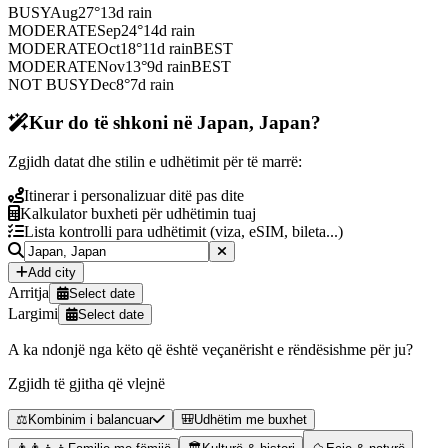
BUSY
Aug
27
°
13
d rain
MODERATE
Sep
24
°
14
d rain
MODERATE
Oct
18
°
11
d rain
BEST
MODERATE
Nov
13
°
9
d rain
BEST
NOT BUSY
Dec
8
°
7
d rain
Kur do të shkoni në Japan, Japan?
Zgjidh datat dhe stilin e udhëtimit për të marrë:
Itinerar i personalizuar ditë pas dite
Kalkulator buxheti për udhëtimin tuaj
Lista kontrolli para udhëtimit (viza, eSIM, bileta...)
Add city
Arritja
Select date
Largimi
Select date
A ka ndonjë nga këto që është veçanërisht e rëndësishme për ju?
Zgjidh të gjitha që vlejnë
⚖️
Kombinim i balancuar
🎒
Udhëtim me buxhet