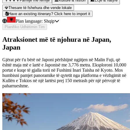
👨‍👩‍👧‍👦
Familje me fëmijë
🏛️
Kulturë & histori
⛰️
Ecje & natyrë
💎
Thesare të fshehura dhe vende lokale
Have an existing itinerary? Click here to import it
Plan language:
Shqip
Planifiko Udhëtimin Tim
Atraksionet më të njohura në Japan,
Japan
Gjërat për t'u bërë në Japoni përfshijnë ngjitjen në Malin Fuji, që
është maja më e lartë e Japonisë me 3,776 metra. Eksploroni 10,000
portat e kuqe të gjalla torii në Fushimi Inari Taisha në Kyoto. Mos
humbisni pamjet panoramike të qytetit nga platforma e vëzhgimit në
Kullën e Tokios në një lartësi prej 150 metrash për një përvojë të
paharrueshme.