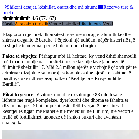
Shikoni detajet, këshillat, oraret dhe më shumë
Rezervo ture &
bileta
4.6
(57,167)
Castle
Atraksion turistik
Vende historike
Pikë interesi
Vend
Eksploroni një mrekulli arkitekturore me mbrojtje labirinthike dhe
shtresa elegante të bardha. Përjetoni një udhëtim nëpër histori në një
kështjellë të ndërtuar për të habitur dhe mbrojtur.
Fakte të shpejta
:
Përhapur mbi 11 hektarë, ky vend është shembulli
më i madh i mbijetuar i arkitekturës së kështjellave japoneze të
fillimit të shekullit 17. Mbi 2.8 milion njerëz e vizitojnë çdo vit për të
admiruar dizajnin e saj mbrojtës kompleks dhe pjesën e jashtme të
bardhë, duke i dhënë asaj nofkën "Kështjella e Rrëqebullit të
Bardhë".
Pikat kryesore
:
Vizitorët mund të eksplorojnë 83 ndërtesa të
lidhura me rrugë komplekse, dyer kurthi dhe dhoma të fshehta të
dizajnuara për të hutuar pushtuesit. Tetti i veçantë me shtresa i
kështjellës ngjan me krahët e një rrëqebulli në fluturim, një veçori e
rrallë në fortifikimet japoneze që i shton bukuri dhe avantazh
strategjik.