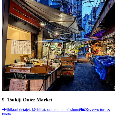
9
.
Tsukiji Outer Market
Shikoni detajet, këshillat, oraret dhe më shumë
Rezervo ture &
bileta