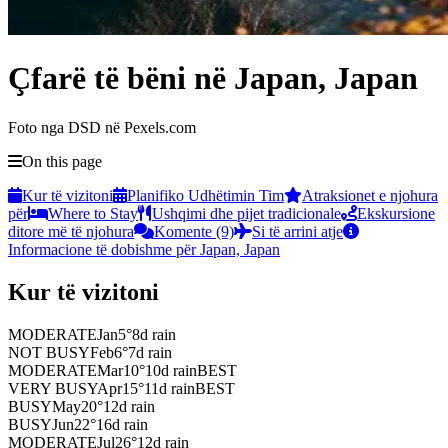
Çfarë të bëni në Japan, Japan
Foto nga DSD në Pexels.com
On this page
Kur të vizitoni
Planifiko Udhëtimin Tim
Atraksionet e njohura
për
Where to Stay
Ushqimi dhe pijet tradicionale
Ekskursione
ditore më të njohura
Komente (9)
Si të arrini atje
Informacione të dobishme për Japan, Japan
Kur të vizitoni
MODERATE
Jan
5
°
8
d rain
NOT BUSY
Feb
6
°
7
d rain
MODERATE
Mar
10
°
10
d rain
BEST
VERY BUSY
Apr
15
°
11
d rain
BEST
BUSY
May
20
°
12
d rain
BUSY
Jun
22
°
16
d rain
MODERATE
Jul
26
°
12
d rain