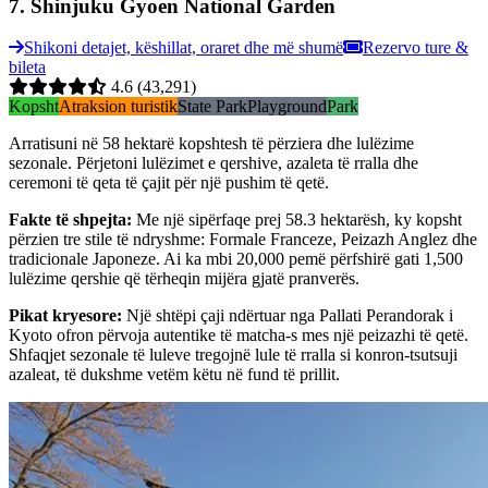
7
.
Shinjuku Gyoen National Garden
Shikoni detajet, këshillat, oraret dhe më shumë
Rezervo ture &
bileta
4.6
(43,291)
Kopsht
Atraksion turistik
State Park
Playground
Park
Arratisuni në 58 hektarë kopshtesh të përziera dhe lulëzime
sezonale. Përjetoni lulëzimet e qershive, azaleta të rralla dhe
ceremoni të qeta të çajit për një pushim të qetë.
Fakte të shpejta
:
Me një sipërfaqe prej 58.3 hektarësh, ky kopsht
përzien tre stile të ndryshme: Formale Franceze, Peizazh Anglez dhe
tradicionale Japoneze. Ai ka mbi 20,000 pemë përfshirë gati 1,500
lulëzime qershie që tërheqin mijëra gjatë pranverës.
Pikat kryesore
:
Një shtëpi çaji ndërtuar nga Pallati Perandorak i
Kyoto ofron përvoja autentike të matcha-s mes një peizazhi të qetë.
Shfaqjet sezonale të luleve tregojnë lule të rralla si konron-tsutsuji
azaleat, të dukshme vetëm këtu në fund të prillit.