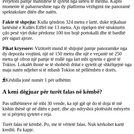
Përjetoni pamje mahnitëse të qytetit nga lartësi të mëdha. Kapni
momente të paharrueshme nga dy platforma vëzhgimi me panoramë
spektakolare ditën dhe natën.
Fakte të shpejta
:
Kulla qëndron 324 metra e lartë, duke tejkaluar
lartësinë e Kullës Eiffel me 13 metra. Ajo ripelqen tërë strukturën
çdo pesë vjet duke përdorur 100 ton bojë portokalli dhe të bardhë
për siguri ajrore.
Pikat kryesore
:
Vizitorët mund të shijojnë pamje panoramike nga
dy depozita vrojtimi, një në 150 metra dhe një e veçantë në 250
metra që ofron një pamje të rrallë nga lart mbi qytetin e gjerë të
Tokios. Lokalët thonë se të shohësh dritat e qytetit që shkëlqejnë nga
maja natën ndjehet si të mbash Tokion në pëllëmbën e dorës.
Këshilla jonë numër 1 për udhëtim
A keni dëgjuar për turët falas në këmbë?
Pas udhëtimeve në mbi 30 vende, ka një gjë që do të doja të më
kishin thënë që në ditën e parë, dhe ajo ndryshoi plotësisht mënyrën
se si përjetoj qytetet e reja.
Turët falas në këmbë. Po, me të vërtetë falas. Nuk kërkohet kartë
krediti. Pa kapje.