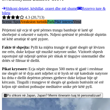
Shikoni detajet, këshillat, oraret dhe më shumë
Rezervo ture &
bileta
4.3
(20,713)
Scenic Spot
Atraksion turistik
Park
Pikë interesi
Vend
Përjetoni një ecje të qetë përmes trungu bambuje të lartë që
sherbejnë si orkestrë e natyrës. Ndjeni qetësinë të përshkojë shpirtin
në këtë arratisje të qetë pyjore.
Fakte të shpejta
:
Pylli ka mijëra trungje të gjatë shegër që lëvizen
me erën, duke krijuar një muzikë natyrore unike. Vizitorët shpesh
raportojnë një ndjenjë qetësie për shkak të tingujve sistematikë dhe
dritës së filtruar të diellit.
Pikat kryesore
:
Ecja nëpër shtegun 500 metra të gjatë i rreshtuar
me shegër në të dyja anët ndjehet si të hysh në një katedrale natyrore
ku drita e diellit depërton përmes gjetheve duke krijuar hije që
kërcasin. Tingulli i trungjeve të shegës që godasin butësisht në erë
krijon një simfoni pothuajse meditative unike për këtë pyll.
Po shkoni në Japan, Japan? Merrni itinerarin tuaj të personalizuar!