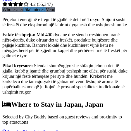
4.2
(55,347)
Wholesaler
Pikë interesi
Vend
Përjetoni energjinë e tregut të gjallë të detit në Tokyo. Shijoni sushi
të freskët dhe eksploroni një labirint dyqanesh dhe ushqimesh unike.
Fakte të shpejta
:
Mbi 400 dyqane dhe stenda rreshtohen pranë
njëra-tjetrës, duke ofruar det të freskët, produkte bujqësore dhe
pajisje kuzhine. Banorët lokalë dhe kuzhinierët vijnë këtu në
mëngjes herët për të zgjedhur kapjet dhe përbërësit më të freskët për
gatimet e tyre.
Pikat kryesore
:
Stendat shumëngjyrëshe shfaqin jehona deti të
gjalla, krabë gjigantë dhe grumbuj peshqsh me cilësi për sushi, duke
krijuar një festë tërheqëse për sytë dhe hundën. Krekerët me
karkaleca dhe tamago-yaki të gatuar në vend lëshojnë aroma të
papërballueshme që ju ftojnë të provoni specialitetet tradicionale të
ushqimit rrugor.
Where to Stay in Japan, Japan
Selected by City Buddy based on guest reviews and proximity to
top attractions