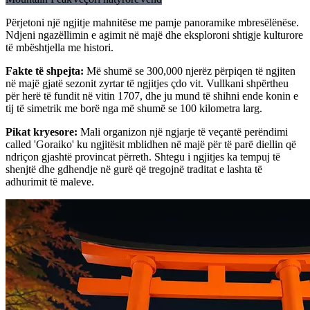
Përjetoni një ngjitje mahnitëse me pamje panoramike mbresëlënëse.
Ndjeni ngazëllimin e agimit në majë dhe eksploroni shtigje kulturore
të mbështjella me histori.
Fakte të shpejta
:
Më shumë se 300,000 njerëz përpiqen të ngjiten
në majë gjatë sezonit zyrtar të ngjitjes çdo vit. Vullkani shpërtheu
për herë të fundit në vitin 1707, dhe ju mund të shihni ende konin e
tij të simetrik me borë nga më shumë se 100 kilometra larg.
Pikat kryesore
:
Mali organizon një ngjarje të veçantë perëndimi
called 'Goraiko' ku ngjitësit mblidhen në majë për të parë diellin që
ndriçon gjashtë provincat përreth. Shtegu i ngjitjes ka tempuj të
shenjtë dhe gdhendje në gurë që tregojnë traditat e lashta të
adhurimit të maleve.