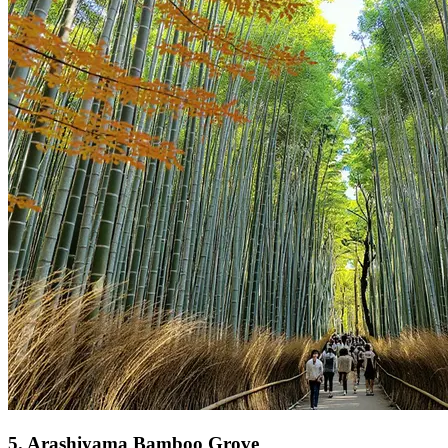
5
.
Arashiyama Bamboo Grove