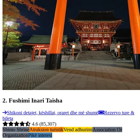
2
.
Fushimi Inari Taisha
Shikoni detajet, këshillat, oraret dhe më shumë
Rezervo ture &
bileta
4.6
(85,307)
Shinto Shrine
Atraksion turistik
Vend adhurimi
Association Or
Organization
Pikë interesi