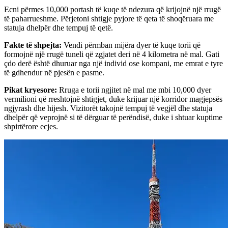
Ecni përmes 10,000 portash të kuqe të ndezura që krijojnë një rrugë
të paharrueshme. Përjetoni shtigje pyjore të qeta të shoqëruara me
statuja dhelpër dhe tempuj të qetë.
Fakte të shpejta
:
Vendi përmban mijëra dyer të kuqe torii që
formojnë një rrugë tuneli që zgjatet deri në 4 kilometra në mal. Gati
çdo derë është dhuruar nga një individ ose kompani, me emrat e tyre
të gdhendur në pjesën e pasme.
Pikat kryesore
:
Rruga e torii ngjitet në mal me mbi 10,000 dyer
vermilioni që rreshtojnë shtigjet, duke krijuar një korridor magjepsës
ngjyrash dhe hijesh. Vizitorët takojnë tempuj të vegjël dhe statuja
dhelpër që veprojnë si të dërguar të perëndisë, duke i shtuar kuptime
shpirtërore ecjes.