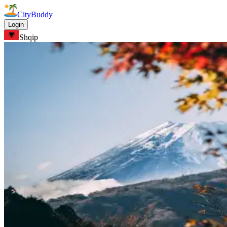
CityBuddy
Login
Shqip