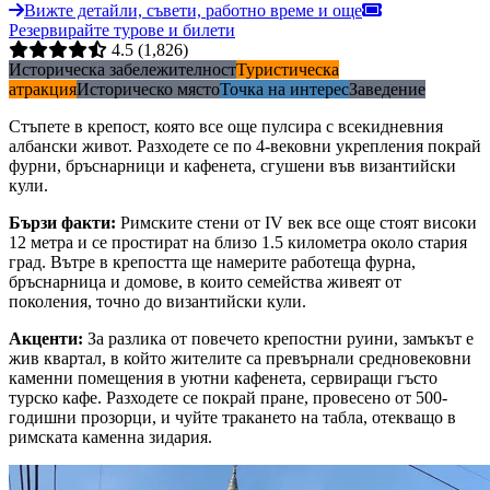
Вижте детайли, съвети, работно време и още
Резервирайте турове и билети
4.5
(1,826)
Историческа забележителност
Туристическа
атракция
Историческо място
Точка на интерес
Заведение
Стъпете в крепост, която все още пулсира с всекидневния
албански живот. Разходете се по 4-вековни укрепления покрай
фурни, бръснарници и кафенета, сгушени във византийски
кули.
Бързи факти
:
Римските стени от IV век все още стоят високи
12 метра и се простират на близо 1.5 километра около стария
град. Вътре в крепостта ще намерите работеща фурна,
бръснарница и домове, в които семейства живеят от
поколения, точно до византийски кули.
Акценти
:
За разлика от повечето крепостни руини, замъкът е
жив квартал, в който жителите са превърнали средновековни
каменни помещения в уютни кафенета, сервиращи гъсто
турско кафе. Разходете се покрай пране, провесено от 500-
годишни прозорци, и чуйте тракането на табла, отекващо в
римската каменна зидария.