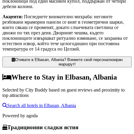
поклонници под един масивен купол, поддържан от четири
дебели колони.
Акценти
:
Погледнете внимателно михраба: неговите
резбовани мраморни панели се вият в геометрични шарки,
които сякаш се променят, докато слънчевата светлина се
движи по тях през деня. Дворният чешма, където
поклонниците извършват ритуално измиване, се захранва от
естествен извор, който тече целогодишно при постоянна
температура от 14 градуса по Целзий.
Отивате в Elbasan, Albania? Вземете свой персонализиран
маршрут!
Where to Stay in Elbasan, Albania
Selected by City Buddy based on guest reviews and proximity to
top attractions
Search all hotels in Elbasan, Albania
Powered by
agoda
Традиционни сладки ястия