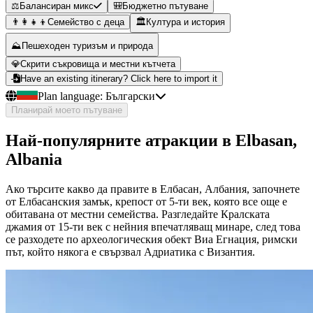
⚖️
Балансиран микс
🎒
Бюджетно пътуване
👨‍👩‍👧‍👦
Семейство с деца
🏛️
Култура и история
⛰️
Пешеходен туризъм и природа
💎
Скрити съкровища и местни кътчета
Have an existing itinerary? Click here to import it
Plan language:
Български
Планирай моето пътуване
Най-популярните атракции в Elbasan,
Albania
Ако търсите какво да правите в Елбасан, Албания, започнете
от Елбасанския замък, крепост от 5-ти век, която все още е
обитавана от местни семейства. Разгледайте Кралската
джамия от 15-ти век с нейния впечатляващ минаре, след това
се разходете по археологическия обект Виа Егнация, римски
път, който някога е свързвал Адриатика с Византия.