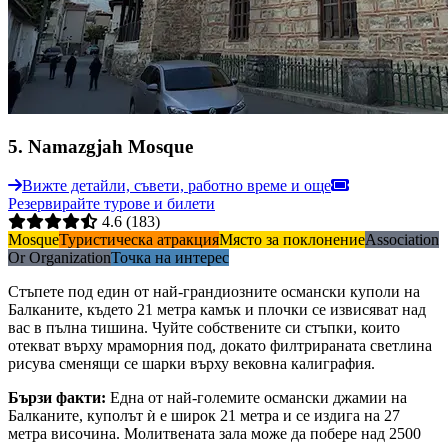
5
.
Namazgjah Mosque
Вижте детайли, съвети, работно време и още
Резервирайте турове и билети
4.6
(183)
Mosque
Туристическа атракция
Място за поклонение
Association
Or Organization
Точка на интерес
Стъпете под един от най-грандиозните османски куполи на
Балканите, където 21 метра камък и плочки се извисяват над
вас в пълна тишина. Чуйте собствените си стъпки, които
отекват върху мраморния под, докато филтрираната светлина
рисува сменящи се шарки върху вековна калиграфия.
Бързи факти
:
Една от най-големите османски джамии на
Балканите, куполът ѝ е широк 21 метра и се издига на 27
метра височина. Молитвената зала може да побере над 2500