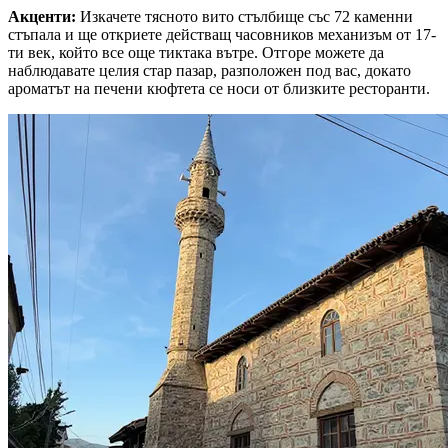
Акценти
:
Изкачете тясното вито стълбище със 72 каменни
стъпала и ще откриете действащ часовников механизъм от 17-
ти век, който все още тиктака вътре. Отгоре можете да
наблюдавате целия стар пазар, разположен под вас, докато
ароматът на печени кюфтета се носи от близките ресторанти.