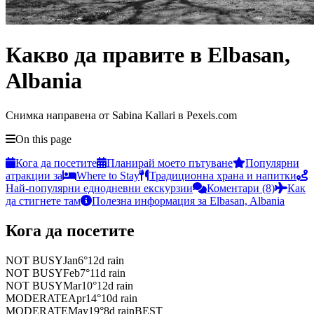
Какво да правите в Elbasan,
Albania
Снимка направена от Sabina Kallari в Pexels.com
On this page
Кога да посетите
Планирай моето пътуване
Популярни
атракции за
Where to Stay
Традиционна храна и напитки
Най-популярни еднодневни екскурзии
Коментари (8)
Как
да стигнете там
Полезна информация за Elbasan, Albania
Кога да посетите
NOT BUSY
Jan
6
°
12
d rain
NOT BUSY
Feb
7
°
11
d rain
NOT BUSY
Mar
10
°
12
d rain
MODERATE
Apr
14
°
10
d rain
MODERATE
May
19
°
8
d rain
BEST