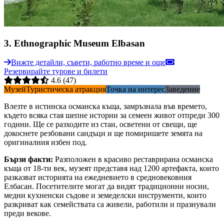
3
.
Ethnographic Museum Elbasan
Вижте детайли, съвети, работно време и още
Резервирайте турове и билети
4.6
(47)
Музей
Туристическа атракция
Точка на интерес
Заведение
Влезте в истинска османска къща, замръзнала във времето,
където всяка стая шепне истории за семеен живот отпреди 300
години. Ще се разходите из стаи, осветени от свещи, ще
докоснете резбовани сандъци и ще помиришете земята на
оригиналния избен под.
Бързи факти
:
Разположен в красиво реставрирана османска
къща от 18-ти век, музеят представя над 1200 артефакта, които
разказват историята на ежедневието в средновековния
Елбасан. Посетителите могат да видят традиционни носии,
медни кухненски съдове и земеделски инструменти, които
разкриват как семействата са живели, работили и празнували
преди векове.