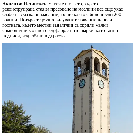
Акценти
:
Истинската магия е в мазето, където
реконструирана стая за пресоване на маслини все още ухае
слабо на смачкани маслини, точно както е било преди 200
години. Потърсете ръчно рисуваните таванни панели в
гостната, където местни занаятчии са скрили малки
символични мотиви сред флоралните шарки, като тайни
подписи, издълбани в дървото.