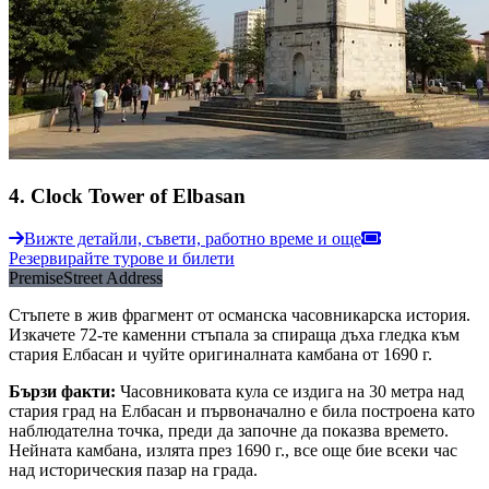
4
.
Clock Tower of Elbasan
Вижте детайли, съвети, работно време и още
Резервирайте турове и билети
Premise
Street Address
Стъпете в жив фрагмент от османска часовникарска история.
Изкачете 72-те каменни стъпала за спираща дъха гледка към
стария Елбасан и чуйте оригиналната камбана от 1690 г.
Бързи факти
:
Часовниковата кула се издига на 30 метра над
стария град на Елбасан и първоначално е била построена като
наблюдателна точка, преди да започне да показва времето.
Нейната камбана, излята през 1690 г., все още бие всеки час
над историческия пазар на града.