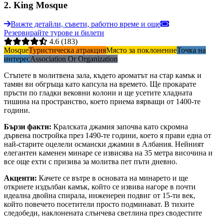
2
.
King Mosque
Вижте детайли, съвети, работно време и още
Резервирайте турове и билети
4.6
(183)
Mosque
Туристическа атракция
Място за поклонение
Точка на
интерес
Association Or Organization
Стъпете в молитвена зала, където ароматът на стар камък и
тамян ви обгръща като капсула на времето. Ще прокарате
пръсти по гладки вековни колони и ще усетите хладната
тишина на пространство, което приема вярващи от 1400-те
години.
Бързи факти
:
Кралската джамия започва като скромна
дървена постройка през 1490-те години, което я прави една от
най-старите оцелели османски джамии в Албания. Нейният
елегантен каменен минаре се извисява на 35 метра височина и
все още ехти с призива за молитва пет пъти дневно.
Акценти
:
Качете се вътре в основата на минарето и ще
откриете издълбан камък, който се извива нагоре в почти
идеална двойна спирала, инженерен подвиг от 15-ти век,
който повечето посетители просто подминават. В тихите
следобеди, наклонената слънчева светлина през сводестите