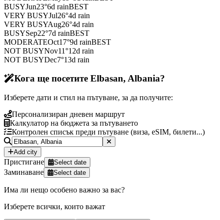
BUSY
Jun
23
°
6
d rain
BEST
VERY BUSY
Jul
26
°
4
d rain
VERY BUSY
Aug
26
°
4
d rain
BUSY
Sep
22
°
7
d rain
BEST
MODERATE
Oct
17
°
9
d rain
BEST
NOT BUSY
Nov
11
°
12
d rain
NOT BUSY
Dec
7
°
13
d rain
Кога ще посетите Elbasan, Albania?
Изберете дати и стил на пътуване, за да получите:
Персонализиран дневен маршрут
Калкулатор на бюджета за пътуването
Контролен списък преди пътуване (виза, eSIM, билети...)
Add city
Пристигане
Select date
Заминаване
Select date
Има ли нещо особено важно за вас?
Изберете всички, които важат