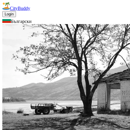
CityBuddy
Login
Български