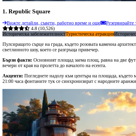
1
.
Republic Square
Вижте детайли, съвети, работно време и още
Резервирайте 
4.8
(10,526)
Историческа забележителност
Туристическа атракция
Историчес
Пулсиращото сърце на града, където розовата каменна архитект
светлинното шоу, което се разгръща привечер.
Бързи факти
:
Основният площад заема площ, равна на две фут
вечери от края на пролетта до началото на есента.
Акценти
:
Погледнете надолу към центъра на площада, където м
21:00 часа фонтаните тук се синхронизират с народните аранжи