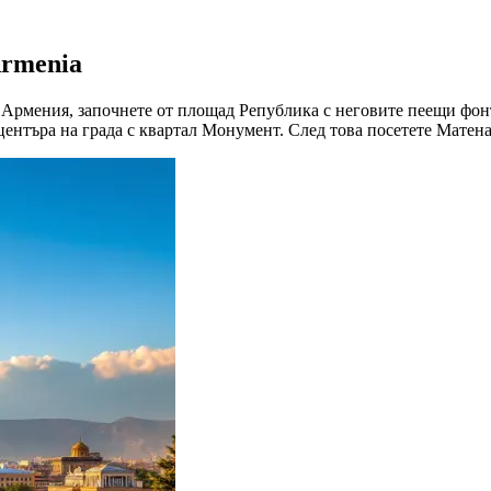
Armenia
 Армения, започнете от площад Република с неговите пеещи фонт
ентъра на града с квартал Монумент. След това посетете Матена