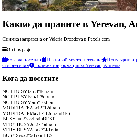
Какво да правите в Yerevan, 
Снимка направена от Valeria Drozdova в Pexels.com
On this page
Кога да посетите
Планирай моето пътуване
Популярни ат
стигнете там
Полезна информация за Yerevan, Armenia
Кога да посетите
NOT BUSY
Jan
-3
°
8
d rain
NOT BUSY
Feb
-1
°
8
d rain
NOT BUSY
Mar
5
°
10
d rain
MODERATE
Apr
12
°
12
d rain
MODERATE
May
17
°
12
d rain
BEST
BUSY
Jun
23
°
8
d rain
BEST
VERY BUSY
Jul
27
°
5
d rain
VERY BUSY
Aug
27
°
4
d rain
BUSY
Sep
22
°
5
d rain
BEST