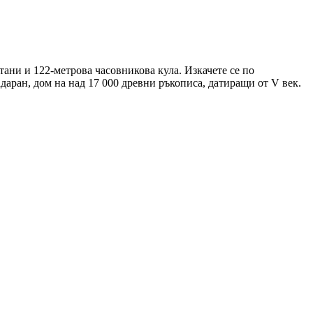
ани и 122-метрова часовникова кула. Изкачете се по
даран, дом на над 17 000 древни ръкописа, датиращи от V век.