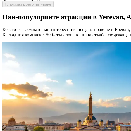
Планирай моето пътуване
Най-популярните атракции в Yerevan, 
Когато разглеждате най-интересните неща за правене в Ереван,
Каскадния комплекс, 500-стъпалова външна стълба, свързваща ц