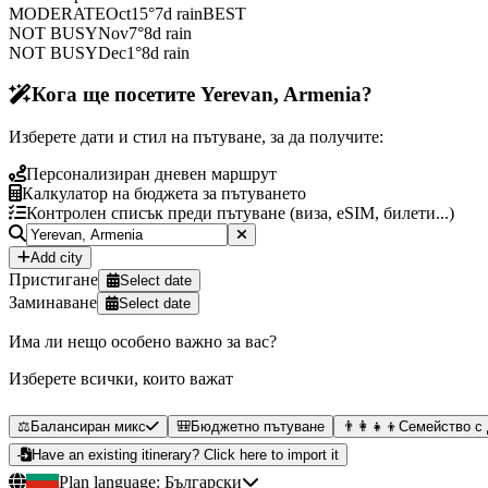
MODERATE
Oct
15
°
7
d rain
BEST
NOT BUSY
Nov
7
°
8
d rain
NOT BUSY
Dec
1
°
8
d rain
Кога ще посетите Yerevan, Armenia?
Изберете дати и стил на пътуване, за да получите:
Персонализиран дневен маршрут
Калкулатор на бюджета за пътуването
Контролен списък преди пътуване (виза, eSIM, билети...)
Add city
Пристигане
Select date
Заминаване
Select date
Има ли нещо особено важно за вас?
Изберете всички, които важат
⚖️
Балансиран микс
🎒
Бюджетно пътуване
👨‍👩‍👧‍👦
Семейство с
Have an existing itinerary? Click here to import it
Plan language:
Български