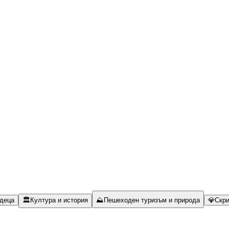
 деца
🏛️
Култура и история
⛰️
Пешеходен туризъм и природа
💎
Скри