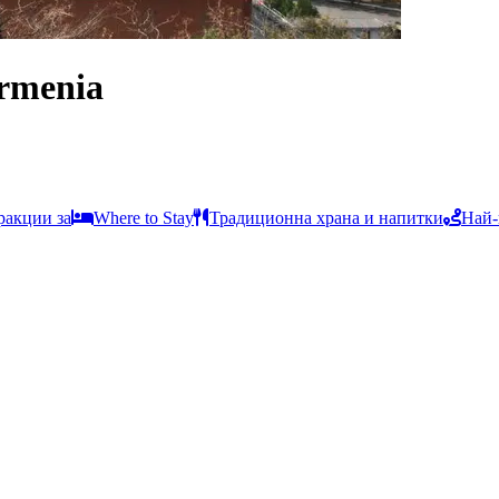
Armenia
ракции за
Where to Stay
Традиционна храна и напитки
Най-