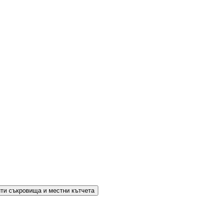
ти съкровища и местни кътчета