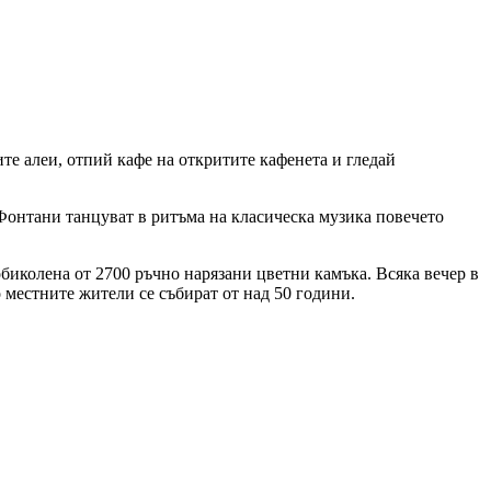
те алеи, отпий кафе на откритите кафенета и гледай
 Фонтани танцуват в ритъма на класическа музика повечето
биколена от 2700 ръчно нарязани цветни камъка. Всяка вечер в
 местните жители се събират от над 50 години.