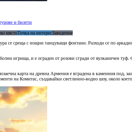
турове и билети
ко място
Точка на интерес
Заведение
ура се среща с нощни танцуващи фонтани. Разходи се по аркадни
болни игрища, и е ограден от розови сгради от вулканичен туф.
озаечна карта на древна Армения е вградена в каменния под, зао
менти на Комитас, създавайки светлинно-водно шоу, около което