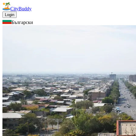
CityBuddy
Login
Български