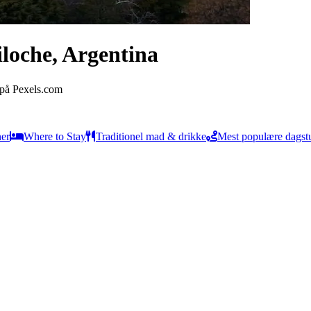
iloche, Argentina
 på Pexels.com
ner
Where to Stay
Traditionel mad & drikke
Mest populære dagst