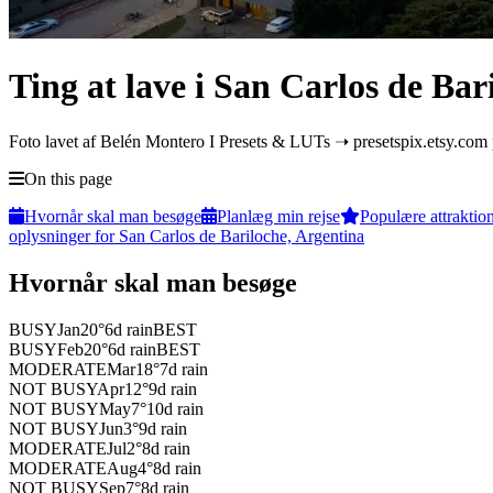
Ting at lave i San Carlos de Bar
Foto lavet af Belén Montero I Presets & LUTs ➝ presetspix.etsy.com
On this page
Hvornår skal man besøge
Planlæg min rejse
Populære attraktio
oplysninger for San Carlos de Bariloche, Argentina
Hvornår skal man besøge
BUSY
Jan
20
°
6
d rain
BEST
BUSY
Feb
20
°
6
d rain
BEST
MODERATE
Mar
18
°
7
d rain
NOT BUSY
Apr
12
°
9
d rain
NOT BUSY
May
7
°
10
d rain
NOT BUSY
Jun
3
°
9
d rain
MODERATE
Jul
2
°
8
d rain
MODERATE
Aug
4
°
8
d rain
NOT BUSY
Sep
7
°
8
d rain