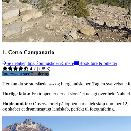
1
.
Cerro Campanario
Se detaljer, tips, åbningstider & mere
Book ture & billetter
4.7
(7,893)
Interessant sted
Etablering
Her kan du se storslåede sø- og bjerglandskaber. Tag en svævebane 
Hurtige fakta
:
Fra toppen er der en storslået udsigt over hele Nahue
Højdepunkter
:
Observatoriet på toppen har et teleskop nummer 12, 
og skaber et drømmeagtigt landskab, perfekt til fotografering.