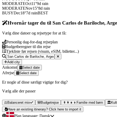
MODERATE
Oct
11
°
9
d rain
MODERATE
Nov
15
°
8
d rain
BUSY
Dec
18
°
7
d rain
BEST
Hvornår tager du til San Carlos de Bariloche, Arg
Vælg dine datoer og rejsetype for at få:
Personlig dag-for-dag rejseplan
Budgetberegner til din rejse
Tjekliste før rejsen (visum, eSIM, billetter...)
Add city
Ankomst
Select date
Afrejse
Select date
Er nogle af disse særligt vigtige for dig?
Vælg alle der passer
⚖️
Balanceret mix
🎒
Budgetrejse
👨‍👩‍👧‍👦
Familie med børn
🏛️
Kult
Have an existing itinerary? Click here to import it
Plan language:
Dansk