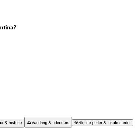
entina?
ur & historie
⛰️
Vandring & udendørs
💎
Skjulte perler & lokale steder