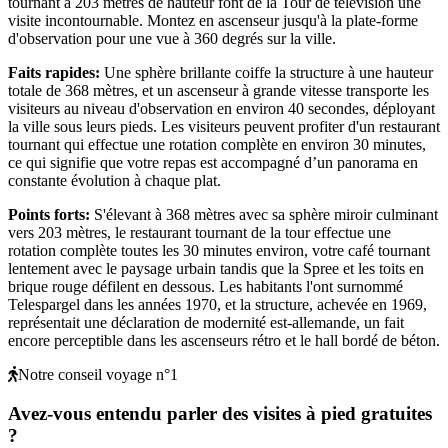
tournant à 203 mètres de hauteur font de la Tour de télévision une
visite incontournable. Montez en ascenseur jusqu'à la plate-forme
d'observation pour une vue à 360 degrés sur la ville.
Faits rapides
:
Une sphère brillante coiffe la structure à une hauteur
totale de 368 mètres, et un ascenseur à grande vitesse transporte les
visiteurs au niveau d'observation en environ 40 secondes, déployant
la ville sous leurs pieds. Les visiteurs peuvent profiter d'un restaurant
tournant qui effectue une rotation complète en environ 30 minutes,
ce qui signifie que votre repas est accompagné d’un panorama en
constante évolution à chaque plat.
Points forts
:
S'élevant à 368 mètres avec sa sphère miroir culminant
vers 203 mètres, le restaurant tournant de la tour effectue une
rotation complète toutes les 30 minutes environ, votre café tournant
lentement avec le paysage urbain tandis que la Spree et les toits en
brique rouge défilent en dessous. Les habitants l'ont surnommé
Telespargel dans les années 1970, et la structure, achevée en 1969,
représentait une déclaration de modernité est-allemande, un fait
encore perceptible dans les ascenseurs rétro et le hall bordé de béton.
Notre conseil voyage n°1
Avez-vous entendu parler des visites à pied gratuites
?