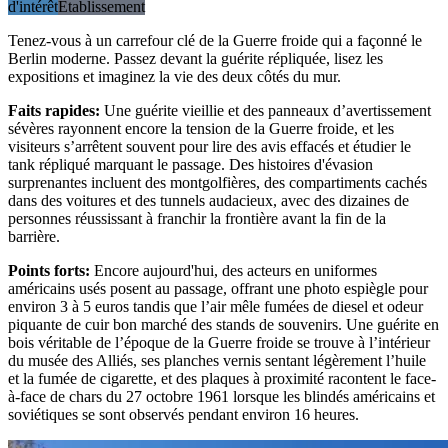
d'intérêt
Établissement
Tenez-vous à un carrefour clé de la Guerre froide qui a façonné le
Berlin moderne. Passez devant la guérite répliquée, lisez les
expositions et imaginez la vie des deux côtés du mur.
Faits rapides
:
Une guérite vieillie et des panneaux d’avertissement
sévères rayonnent encore la tension de la Guerre froide, et les
visiteurs s’arrêtent souvent pour lire des avis effacés et étudier le
tank répliqué marquant le passage. Des histoires d'évasion
surprenantes incluent des montgolfières, des compartiments cachés
dans des voitures et des tunnels audacieux, avec des dizaines de
personnes réussissant à franchir la frontière avant la fin de la
barrière.
Points forts
:
Encore aujourd'hui, des acteurs en uniformes
américains usés posent au passage, offrant une photo espiègle pour
environ 3 à 5 euros tandis que l’air mêle fumées de diesel et odeur
piquante de cuir bon marché des stands de souvenirs. Une guérite en
bois véritable de l’époque de la Guerre froide se trouve à l’intérieur
du musée des Alliés, ses planches vernis sentant légèrement l’huile
et la fumée de cigarette, et des plaques à proximité racontent le face-
à-face de chars du 27 octobre 1961 lorsque les blindés américains et
soviétiques se sont observés pendant environ 16 heures.