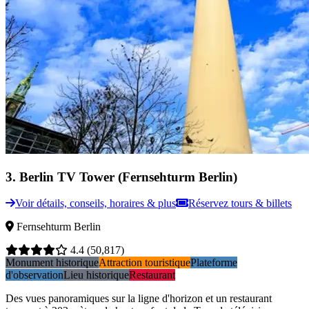
3
.
Berlin TV Tower (Fernsehturm Berlin)
Voir détails, conseils, horaires & plus
Réservez tours & billets
Fernsehturm Berlin
4.4
(50,817)
Monument historique
Attraction touristique
Plateforme
d'observation
Lieu historique
Restaurant
Des vues panoramiques sur la ligne d'horizon et un restaurant