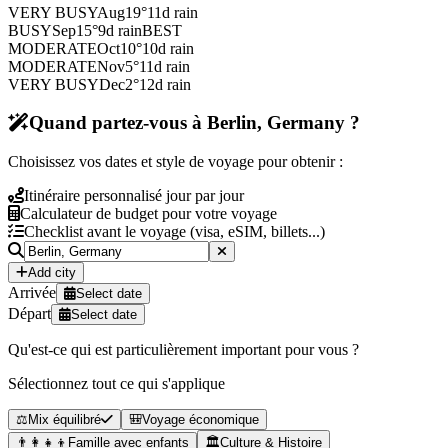
VERY BUSY
Aug
19
°
11
d rain
BUSY
Sep
15
°
9
d rain
BEST
MODERATE
Oct
10
°
10
d rain
MODERATE
Nov
5
°
11
d rain
VERY BUSY
Dec
2
°
12
d rain
Quand partez-vous à Berlin, Germany ?
Choisissez vos dates et style de voyage pour obtenir :
Itinéraire personnalisé jour par jour
Calculateur de budget pour votre voyage
Checklist avant le voyage (visa, eSIM, billets...)
Add city
Arrivée
Select date
Départ
Select date
Qu'est-ce qui est particulièrement important pour vous ?
Sélectionnez tout ce qui s'applique
⚖️
Mix équilibré
🎒
Voyage économique
👨‍👩‍👧‍👦
Famille avec enfants
🏛️
Culture & Histoire