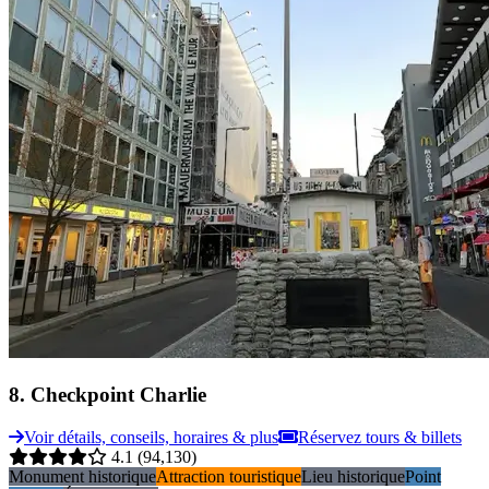
8
.
Checkpoint Charlie
Voir détails, conseils, horaires & plus
Réservez tours & billets
4.1
(94,130)
Monument historique
Attraction touristique
Lieu historique
Point