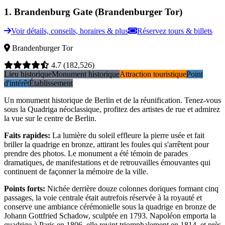
1
.
Brandenburg Gate (Brandenburger Tor)
Voir détails, conseils, horaires & plus
Réservez tours & billets
Brandenburger Tor
4.7
(182,526)
Lieu historique
Monument historique
Attraction touristique
Point
d'intérêt
Établissement
Un monument historique de Berlin et de la réunification. Tenez-vous
sous la Quadriga néoclassique, profitez des artistes de rue et admirez
la vue sur le centre de Berlin.
Faits rapides
:
La lumière du soleil effleure la pierre usée et fait
briller la quadrige en bronze, attirant les foules qui s'arrêtent pour
prendre des photos. Le monument a été témoin de parades
dramatiques, de manifestations et de retrouvailles émouvantes qui
continuent de façonner la mémoire de la ville.
Points forts
:
Nichée derrière douze colonnes doriques formant cinq
passages, la voie centrale était autrefois réservée à la royauté et
conserve une ambiance cérémonielle sous la quadrige en bronze de
Johann Gottfried Schadow, sculptée en 1793. Napoléon emporta la
quadrige à Paris en 1806, elle revint triomphalement en 1814, et près