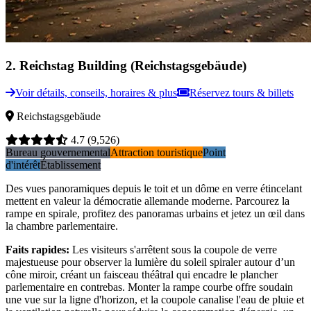
2
.
Reichstag Building (Reichstagsgebäude)
Voir détails, conseils, horaires & plus
Réservez tours & billets
Reichstagsgebäude
4.7
(9,526)
Bureau gouvernemental
Attraction touristique
Point
d'intérêt
Établissement
Des vues panoramiques depuis le toit et un dôme en verre étincelant
mettent en valeur la démocratie allemande moderne. Parcourez la
rampe en spirale, profitez des panoramas urbains et jetez un œil dans
la chambre parlementaire.
Faits rapides
:
Les visiteurs s'arrêtent sous la coupole de verre
majestueuse pour observer la lumière du soleil spiraler autour d’un
cône miroir, créant un faisceau théâtral qui encadre le plancher
parlementaire en contrebas. Monter la rampe courbe offre soudain
une vue sur la ligne d'horizon, et la coupole canalise l'eau de pluie et