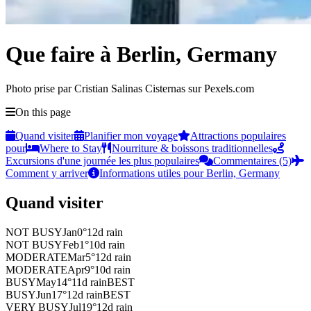
Que faire à Berlin, Germany
Photo prise par Cristian Salinas Cisternas sur Pexels.com
On this page
Quand visiter
Planifier mon voyage
Attractions populaires
pour
Where to Stay
Nourriture & boissons traditionnelles
Excursions d'une journée les plus populaires
Commentaires (5)
Comment y arriver
Informations utiles pour Berlin, Germany
Quand visiter
NOT BUSY
Jan
0
°
12
d rain
NOT BUSY
Feb
1
°
10
d rain
MODERATE
Mar
5
°
12
d rain
MODERATE
Apr
9
°
10
d rain
BUSY
May
14
°
11
d rain
BEST
BUSY
Jun
17
°
12
d rain
BEST
VERY BUSY
Jul
19
°
12
d rain