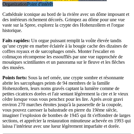
Organization
Point d'intérêt
Cathédrale iconique au bord de la rivière avec un dôme imposant et
des intérieurs richement décorés. Grimpez au dôme pour une vue
vaste sur la Spree, explorez la crypte des Hohenzollern et l'orgue
historique.
Faits rapides
:
Un orgue puissant remplit la voûte élevée tandis
qu’une crypte en marbre éclairée à la bougie cache des dizaines de
coffres royaux et de sarcophages ornés. Monter l'escalier en
colimaçon récompense les essoufflés par une vue rapprochée de
mosaïques scintillantes et un panorama sur le fleuve et les flèches
des musées.
Points forts
:
Sous la nef ornée, une crypte sombre et résonnante
abrite les sarcophages peints de 94 membres de la famille
Hohenzollern, leurs noms gravés captant la lumière comme de
petites cicatrices dorées et l'air sentant légèrement la cire et le vieux
cèdre lorsque vous vous penchez pour les lire. Après avoir gravi
environ 270 marches étroites jusqu'à la passerelle de la coupole,
vous pouvez caresser la balustrade en pierre du 19ème siècle,
imaginer l’explosion de bombes de 1945 qui fit s'effondrer de larges
sections, et apprécier la restauration minutieuse achevée en 1993 qui
laissa l’intérieur avec une lueur légèrement imparfaite et dorée.