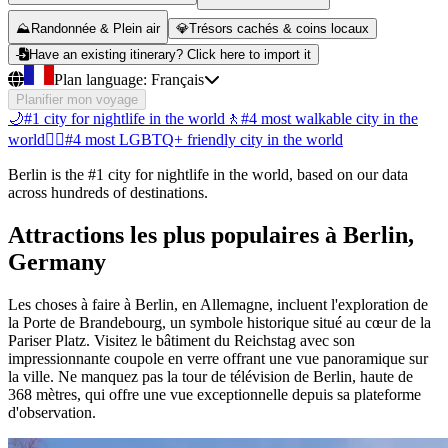
⛰️
Randonnée & Plein air
💎
Trésors cachés & coins locaux
Have an existing itinerary? Click here to import it
Plan language:
Français
Planifier mon voyage
🌙
#1 city for nightlife in the world
🚶
#4 most walkable city in the
world
🏳️‍🌈
#4 most LGBTQ+ friendly city in the world
Berlin is the #1 city for nightlife in the world, based on our data
across hundreds of destinations.
Attractions les plus populaires à Berlin,
Germany
Les choses à faire à Berlin, en Allemagne, incluent l'exploration de
la Porte de Brandebourg, un symbole historique situé au cœur de la
Pariser Platz. Visitez le bâtiment du Reichstag avec son
impressionnante coupole en verre offrant une vue panoramique sur
la ville. Ne manquez pas la tour de télévision de Berlin, haute de
368 mètres, qui offre une vue exceptionnelle depuis sa plateforme
d'observation.