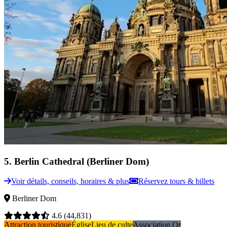
5
.
Berlin Cathedral (Berliner Dom)
Voir détails, conseils, horaires & plus
Réservez tours & billets
Berliner Dom
4.6
(44,831)
Attraction touristique
Église
Lieu de culte
Association Or