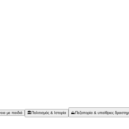
εια με παιδιά
🏛️
Πολιτισμός & Ιστορία
⛰️
Πεζοπορία & υπαίθριες δραστηρ