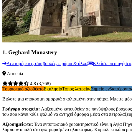
1
.
Geghard Monastery
Λεπτομέρειες, συμβουλές, ωράρια & άλλα
Κλείστε περιηγήσεις
Armenia
4.8
(3,768)
Τουριστικό αξιοθέατο
Εκκλησία
Τόπος λατρείας
Σημείο ενδιαφέροντο
Βιώστε μια απόκοσμη ομορφιά σκαλισμένη στην πέτρα. Μπείτε μέσα 
Γρήγορα στοιχεία
:
Λαξευμένο κατευθείαν σε πανύψηλους βράχους, α
του που κάνει κάθε ψαλμό να αντηχεί όμορφα μέσα στα πετρολαξευ
Αξιοσημείωτα
:
Ένα εντυπωσιακό χαρακτηριστικό είναι η Αγία Πηγ
λάμπουν απαλά στο φιλτραρισμένο ηλιακό φως. Κυριολεκτικά περπατ