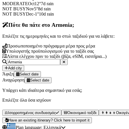
MODERATE
Oct
12
°
7
d rain
NOT BUSY
Nov
5
°
8
d rain
NOT BUSY
Dec
-1
°
10
d rain
Πότε θα πάτε στο Armenia;
Επιλέξτε τις ημερομηνίες και το στυλ ταξιδιού για να λάβετε:
Προσωποποιημένο πρόγραμμα μέρα προς μέρα
Υπολογιστής προϋπολογισμού για το ταξίδι σας
Λίστα ελέγχου πριν το ταξίδι (βίζα, eSIM, εισιτήρια...)
Add city
Άφιξη
Select date
Αναχώρηση
Select date
Υπάρχει κάτι ιδιαίτερα σημαντικό για εσάς;
Επιλέξτε όλα όσα ισχύουν
⚖️
Ισορροπημένος συνδυασμός
🎒
Οικονομικό ταξίδι
👨‍👩‍👧‍👦
Οικογέν
Have an existing itinerary? Click here to import it
Plan language:
Ελληνικά