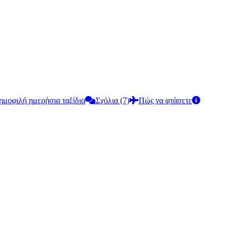
δημοφιλή ημερήσια ταξίδια
Σχόλια (7)
Πώς να φτάσετε