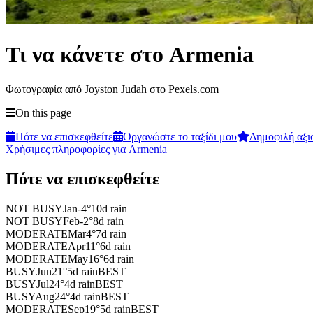
Τι να κάνετε στο Armenia
Φωτογραφία από Joyston Judah στο Pexels.com
On this page
Πότε να επισκεφθείτε
Οργανώστε το ταξίδι μου
Δημοφιλή αξι
Χρήσιμες πληροφορίες για Armenia
Πότε να επισκεφθείτε
NOT BUSY
Jan
-4
°
10
d rain
NOT BUSY
Feb
-2
°
8
d rain
MODERATE
Mar
4
°
7
d rain
MODERATE
Apr
11
°
6
d rain
MODERATE
May
16
°
6
d rain
BUSY
Jun
21
°
5
d rain
BEST
BUSY
Jul
24
°
4
d rain
BEST
BUSY
Aug
24
°
4
d rain
BEST
MODERATE
Sep
19
°
5
d rain
BEST