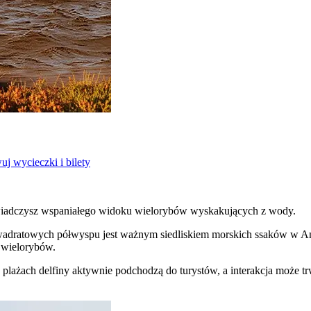
j wycieczki i bilety
świadczysz wspaniałego widoku wielorybów wyskakujących z wody.
kwadratowych półwyspu jest ważnym siedliskiem morskich ssaków w
i wielorybów.
 plażach delfiny aktywnie podchodzą do turystów, a interakcja może t