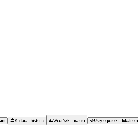
ćmi
🏛️
Kultura i historia
⛰️
Wędrówki i natura
💎
Ukryte perełki i lokalne 