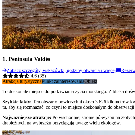
1
.
Península Valdés
Zobacz szczegóły, wskazówki, godziny otwarcia i więcej
Rezerwu
4.6
(35)
Atrakcja turystyczna
Punkt zainteresowania
Obiekt
To doskonałe miejsce do podziwiania życia morskiego. Z bliska do
Szybkie fakty
:
Ten obszar o powierzchni około 3 626 kilometrów 
tu, aby się rozmnażać, co czyni to miejsce doskonałym do obserwacj
Najważniejsze atrakcje
:
Po wschodniej stronie półwyspu na złotych
drapieżnych na wybrzeżu przyciągają uwagę wielu ekologów.