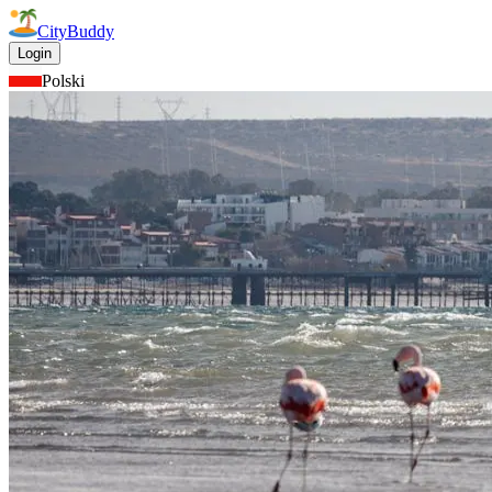
CityBuddy
Login
Polski