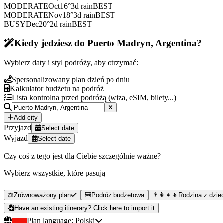
MODERATE
Oct
16
°
3
d rain
BEST
MODERATE
Nov
18
°
3
d rain
BEST
BUSY
Dec
20
°
2
d rain
BEST
Kiedy jedziesz do Puerto Madryn, Argentina?
Wybierz daty i styl podróży, aby otrzymać:
Spersonalizowany plan dzień po dniu
Kalkulator budżetu na podróż
Lista kontrolna przed podróżą (wiza, eSIM, bilety...)
Add city
Przyjazd
Select date
Wyjazd
Select date
Czy coś z tego jest dla Ciebie szczególnie ważne?
Wybierz wszystkie, które pasują
⚖️
Zrównoważony plan
🎒
Podróż budżetowa
👨‍👩‍👧‍👦
Rodzina z dzie
Have an existing itinerary? Click here to import it
Plan language:
Polski