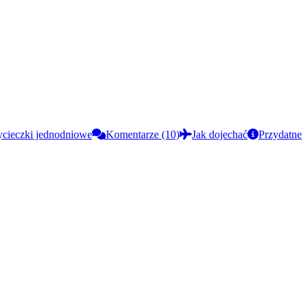
ycieczki jednodniowe
Komentarze (10)
Jak dojechać
Przydatne