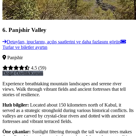
6
.
Panjshir Valley
Detayları, ipuçlarını, açılış saatlerini ve daha fazlasını görün
Turlar ve biletler ayırtın
Panjshir
4.5
(59)
Doğal Özellik
Kurum
Experience breathtaking mountain landscapes and serene river
views. Walk through vibrant fields and ancient fortresses that tell
stories of resilience.
Hızlı bilgiler
:
Located about 150 kilometers north of Kabul, it
served as a strategic stronghold during various historical conflicts. Its
valleys are carved by crystal-clear rivers and dotted with ancient
fortresses and vibrant terraced fields.
Öne çıkanlar
:
Sunlight filtering through the tall walnut trees makes