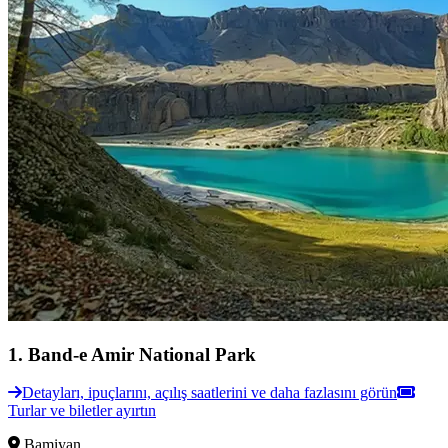
1
.
Band-e Amir National Park
Detayları, ipuçlarını, açılış saatlerini ve daha fazlasını görün
Turlar ve biletler ayırtın
Bamiyan