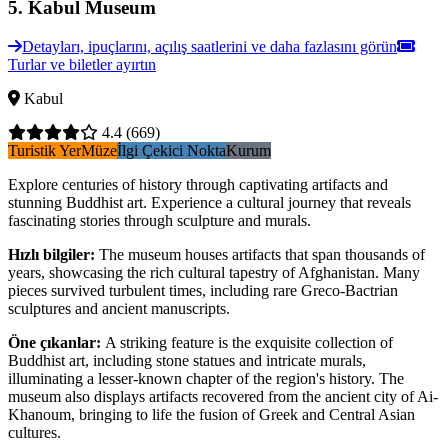
5
.
Kabul Museum
Detayları, ipuçlarını, açılış saatlerini ve daha fazlasını görün
Turlar ve biletler ayırtın
Kabul
4.4
(669)
Turistik Yer
Müze
İlgi Çekici Nokta
Kurum
Explore centuries of history through captivating artifacts and
stunning Buddhist art. Experience a cultural journey that reveals
fascinating stories through sculpture and murals.
Hızlı bilgiler
:
The museum houses artifacts that span thousands of
years, showcasing the rich cultural tapestry of Afghanistan. Many
pieces survived turbulent times, including rare Greco-Bactrian
sculptures and ancient manuscripts.
Öne çıkanlar
:
A striking feature is the exquisite collection of
Buddhist art, including stone statues and intricate murals,
illuminating a lesser-known chapter of the region's history. The
museum also displays artifacts recovered from the ancient city of Ai-
Khanoum, bringing to life the fusion of Greek and Central Asian
cultures.