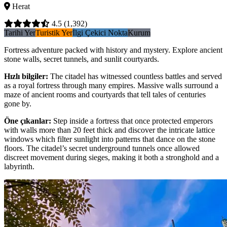
Herat
4.5
(1,392)
Tarihi Yer
Turistik Yer
İlgi Çekici Nokta
Kurum
Fortress adventure packed with history and mystery. Explore ancient
stone walls, secret tunnels, and sunlit courtyards.
Hızlı bilgiler
:
The citadel has witnessed countless battles and served
as a royal fortress through many empires. Massive walls surround a
maze of ancient rooms and courtyards that tell tales of centuries
gone by.
Öne çıkanlar
:
Step inside a fortress that once protected emperors
with walls more than 20 feet thick and discover the intricate lattice
windows which filter sunlight into patterns that dance on the stone
floors. The citadel’s secret underground tunnels once allowed
discreet movement during sieges, making it both a stronghold and a
labyrinth.