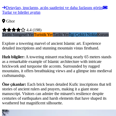
Detayları, ipuçlarını, açılış saatlerini ve daha fazlasını görün
Turlar ve biletler ayırtın
Ghor
4.4
(198)
Tarihi Simgesel Yer
Turistik Yer
Tarihi Yer
İlgi Çekici Nokta
Kurum
Explore a towering marvel of ancient Islamic art. Experience
detailed inscriptions and stunning mountain vistas firsthand.
Hızlı bilgiler
:
A towering minaret reaching nearly 65 meters stands
as a remarkable example of Islamic architecture with intricate
brickwork and turquoise tile accents. Surrounded by rugged
mountains, it offers breathtaking views and a glimpse into medieval
craftsmanship.
Öne çıkanlar
:
Each brick bears detailed Kufic inscriptions that tell
stories of ancient rulers and prayers, making it a giant stone
manuscript. Visitors can admire the minaret's resilience despite
centuries of earthquakes and harsh elements that have shaped its
weathered but magnificent silhouette.