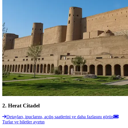
2
.
Herat Citadel
Detayları, ipuçlarını, açılış saatlerini ve daha fazlasını görün
Turlar ve biletler ayırtın