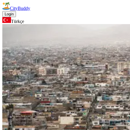
CityBuddy
Login
Türkçe