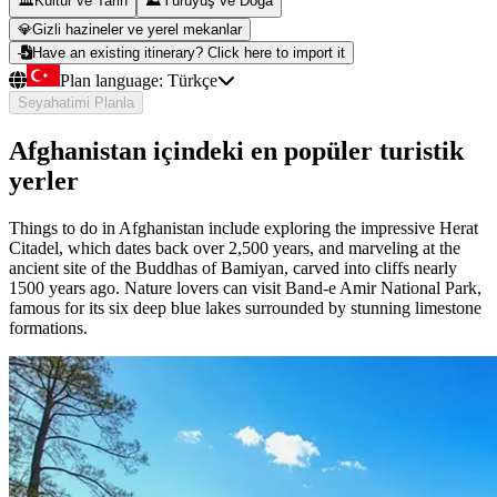
🏛️
Kültür ve Tarih
⛰️
Yürüyüş ve Doğa
💎
Gizli hazineler ve yerel mekanlar
Have an existing itinerary? Click here to import it
Plan language:
Türkçe
Seyahatimi Planla
Afghanistan içindeki en popüler turistik
yerler
Things to do in Afghanistan include exploring the impressive Herat
Citadel, which dates back over 2,500 years, and marveling at the
ancient site of the Buddhas of Bamiyan, carved into cliffs nearly
1500 years ago. Nature lovers can visit Band-e Amir National Park,
famous for its six deep blue lakes surrounded by stunning limestone
formations.