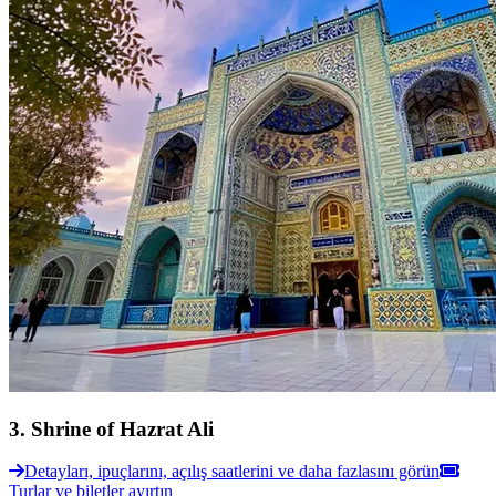
3
.
Shrine of Hazrat Ali
Detayları, ipuçlarını, açılış saatlerini ve daha fazlasını görün
Turlar ve biletler ayırtın