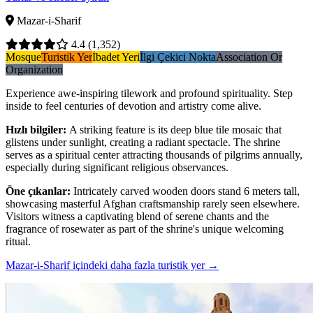
Mazar-i-Sharif
4.4
(1,352)
Mosque
Turistik Yer
İbadet Yeri
İlgi Çekici Nokta
Association Or
Organization
Experience awe-inspiring tilework and profound spirituality. Step
inside to feel centuries of devotion and artistry come alive.
Hızlı bilgiler
:
A striking feature is its deep blue tile mosaic that
glistens under sunlight, creating a radiant spectacle. The shrine
serves as a spiritual center attracting thousands of pilgrims annually,
especially during significant religious observances.
Öne çıkanlar
:
Intricately carved wooden doors stand 6 meters tall,
showcasing masterful Afghan craftsmanship rarely seen elsewhere.
Visitors witness a captivating blend of serene chants and the
fragrance of rosewater as part of the shrine's unique welcoming
ritual.
Mazar-i-Sharif içindeki daha fazla turistik yer
→