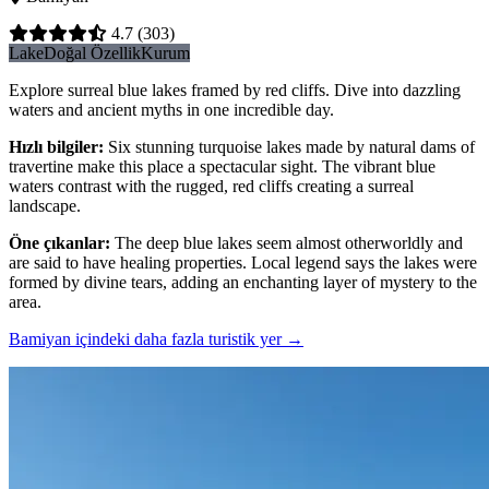
4.7
(303)
Lake
Doğal Özellik
Kurum
Explore surreal blue lakes framed by red cliffs. Dive into dazzling
waters and ancient myths in one incredible day.
Hızlı bilgiler
:
Six stunning turquoise lakes made by natural dams of
travertine make this place a spectacular sight. The vibrant blue
waters contrast with the rugged, red cliffs creating a surreal
landscape.
Öne çıkanlar
:
The deep blue lakes seem almost otherworldly and
are said to have healing properties. Local legend says the lakes were
formed by divine tears, adding an enchanting layer of mystery to the
area.
Bamiyan içindeki daha fazla turistik yer
→