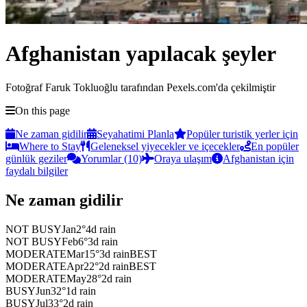
Afghanistan yapılacak şeyler
Fotoğraf Faruk Tokluoğlu tarafından Pexels.com'da çekilmiştir
On this page
Ne zaman gidilir
Seyahatimi Planla
Popüler turistik yerler için
Where to Stay
Geleneksel yiyecekler ve içecekler
En popüler
günlük geziler
Yorumlar (10)
Oraya ulaşım
Afghanistan için
faydalı bilgiler
Ne zaman gidilir
NOT BUSY
Jan
2
°
4
d rain
NOT BUSY
Feb
6
°
3
d rain
MODERATE
Mar
15
°
3
d rain
BEST
MODERATE
Apr
22
°
2
d rain
BEST
MODERATE
May
28
°
2
d rain
BUSY
Jun
32
°
1
d rain
BUSY
Jul
33
°
2
d rain