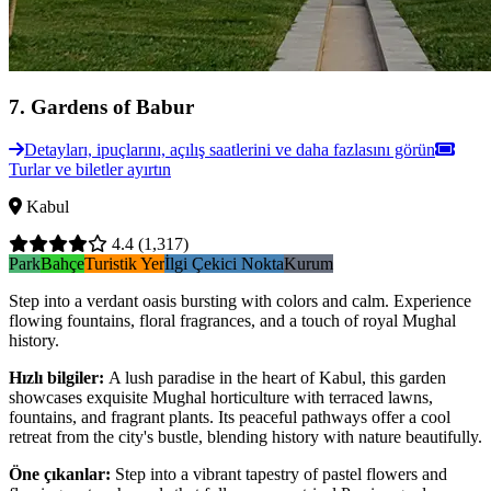
7
.
Gardens of Babur
Detayları, ipuçlarını, açılış saatlerini ve daha fazlasını görün
Turlar ve biletler ayırtın
Kabul
4.4
(1,317)
Park
Bahçe
Turistik Yer
İlgi Çekici Nokta
Kurum
Step into a verdant oasis bursting with colors and calm. Experience
flowing fountains, floral fragrances, and a touch of royal Mughal
history.
Hızlı bilgiler
:
A lush paradise in the heart of Kabul, this garden
showcases exquisite Mughal horticulture with terraced lawns,
fountains, and fragrant plants. Its peaceful pathways offer a cool
retreat from the city's bustle, blending history with nature beautifully.
Öne çıkanlar
:
Step into a vibrant tapestry of pastel flowers and