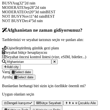
BUSY
Aug
32
°
2
d rain
MODERATE
Sep
28
°
2
d rain
MODERATE
Oct
20
°
3
d rain
BEST
NOT BUSY
Nov
11
°
4
d rain
BEST
NOT BUSY
Dec
4
°
5
d rain
Afghanistan ne zaman gidiyorsunuz?
Tarihlerinizi ve seyahat tarzınızı seçin ve şunları alın:
Kişiselleştirilmiş günlük gezi planı
Seyahat bütçe hesaplayıcısı
Seyahat öncesi kontrol listesi (vize, eSIM, biletler...)
Add city
Varış
Select date
Ayrılış
Select date
Bunlardan herhangi biri sizin için özellikle önemli mi?
Uygun olanları seçin
⚖️
Dengeli karışım
🎒
Bütçe Seyahati
👨‍👩‍👧‍👦
Çocuklu Aile