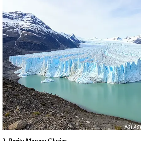
2
.
Perito Moreno Glacier