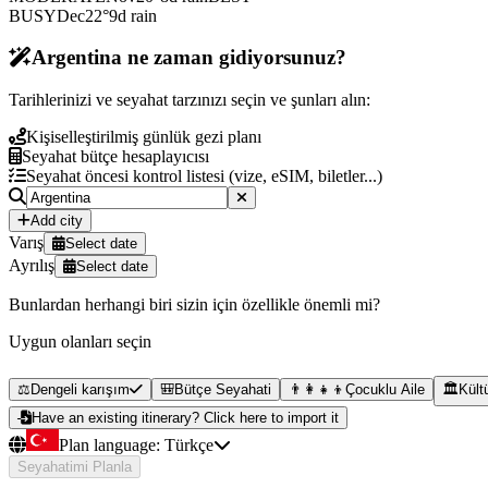
BUSY
Dec
22
°
9
d rain
Argentina ne zaman gidiyorsunuz?
Tarihlerinizi ve seyahat tarzınızı seçin ve şunları alın:
Kişiselleştirilmiş günlük gezi planı
Seyahat bütçe hesaplayıcısı
Seyahat öncesi kontrol listesi (vize, eSIM, biletler...)
Add city
Varış
Select date
Ayrılış
Select date
Bunlardan herhangi biri sizin için özellikle önemli mi?
Uygun olanları seçin
⚖️
Dengeli karışım
🎒
Bütçe Seyahati
👨‍👩‍👧‍👦
Çocuklu Aile
🏛️
Kült
Have an existing itinerary? Click here to import it
Plan language:
Türkçe
Seyahatimi Planla