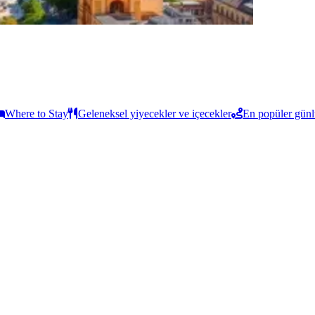
Where to Stay
Geleneksel yiyecekler ve içecekler
En popüler günl