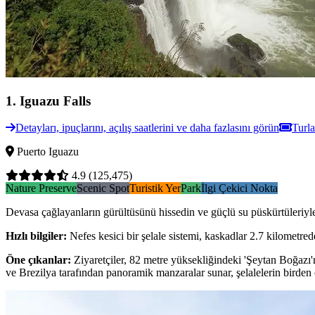
1
.
Iguazu Falls
Detayları, ipuçlarını, açılış saatlerini ve daha fazlasını görün
Turla
Puerto Iguazu
4.9
(125,475)
Nature Preserve
Scenic Spot
Turistik Yer
Park
İlgi Çekici Nokta
Devasa çağlayanların gürültüsünü hissedin ve güçlü su püskürtüleriyle 
Hızlı bilgiler
:
Nefes kesici bir şelale sistemi, kaskadlar 2.7 kilometred
Öne çıkanlar
:
Ziyaretçiler, 82 metre yüksekliğindeki 'Şeytan Boğazı'
ve Brezilya tarafından panoramik manzaralar sunar, şelalelerin birden 