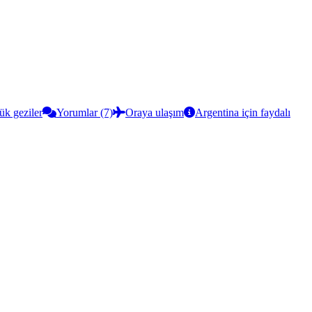
ük geziler
Yorumlar (7)
Oraya ulaşım
Argentina için faydalı