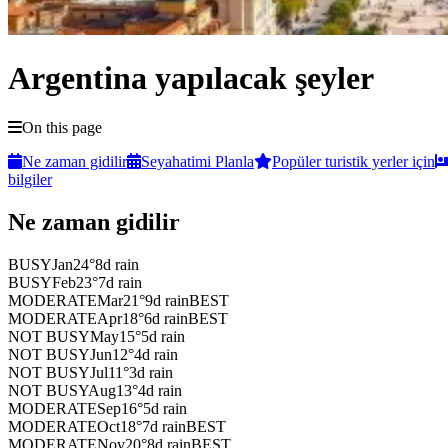
Argentina yapılacak şeyler
On this page
Ne zaman gidilir
Seyahatimi Planla
Popüler turistik yerler için
bilgiler
Ne zaman gidilir
BUSY
Jan
24
°
8
d rain
BUSY
Feb
23
°
7
d rain
MODERATE
Mar
21
°
9
d rain
BEST
MODERATE
Apr
18
°
6
d rain
BEST
NOT BUSY
May
15
°
5
d rain
NOT BUSY
Jun
12
°
4
d rain
NOT BUSY
Jul
11
°
3
d rain
NOT BUSY
Aug
13
°
4
d rain
MODERATE
Sep
16
°
5
d rain
MODERATE
Oct
18
°
7
d rain
BEST
MODERATE
Nov
20
°
8
d rain
BEST