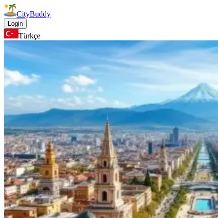
CityBuddy
Login
Türkçe