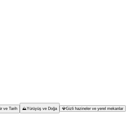
ür ve Tarih
⛰️
Yürüyüş ve Doğa
💎
Gizli hazineler ve yerel mekanlar