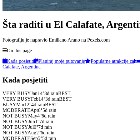
Šta raditi u El Calafate, Argent
Fotografiju je napravio Emiliano Arano na Pexels.com
On this page
Kada posjetiti
Planiraj moje putovanje
Popularne atrakcije za
Calafate, Argentina
Kada posjetiti
VERY BUSY
Jan
14
°
3
d rain
BEST
VERY BUSY
Feb
14
°
3
d rain
BEST
BUSY
Mar
12
°
4
d rain
BEST
MODERATE
Apr
8
°
5
d rain
NOT BUSY
May
4
°
6
d rain
NOT BUSY
Jun
1
°
7
d rain
NOT BUSY
Jul
0
°
7
d rain
NOT BUSY
Aug
2
°
6
d rain
MODERATE
Sep
5
°
5
d rain