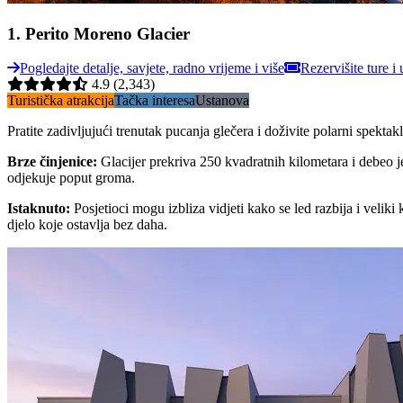
1
.
Perito Moreno Glacier
Pogledajte detalje, savjete, radno vrijeme i više
Rezervišite ture i 
4.9
(2,343)
Turistička atrakcija
Tačka interesa
Ustanova
Pratite zadivljujući trenutak pucanja glečera i doživite polarni spekta
Brze činjenice
:
Glacijer prekriva 250 kvadratnih kilometara i debeo j
odjekuje poput groma.
Istaknuto
:
Posjetioci mogu izbliza vidjeti kako se led razbija i vel
djelo koje ostavlja bez daha.