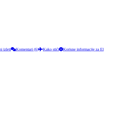
 izleti
Komentari (6)
Kako stići
Korisne informacije za El