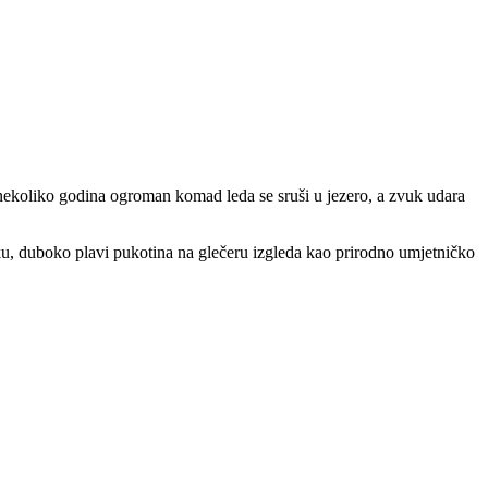
h nekoliko godina ogroman komad leda se sruši u jezero, a zvuk udara
raku, duboko plavi pukotina na glečeru izgleda kao prirodno umjetničko