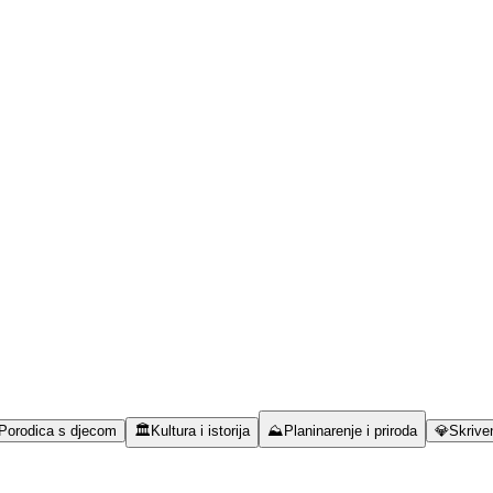
Porodica s djecom
🏛️
Kultura i istorija
⛰️
Planinarenje i priroda
💎
Skriven