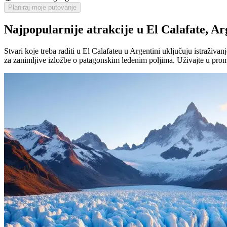
Planiraj moje putovanje
Najpopularnije atrakcije u El Calafate, Ar
Stvari koje treba raditi u El Calafateu u Argentini uključuju istraži
za zanimljive izložbe o patagonskim ledenim poljima. Uživajte u proma