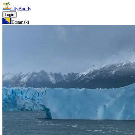
CityBuddy
Login
Bosanski