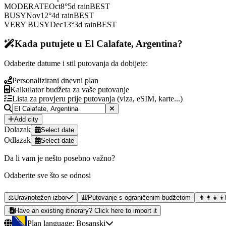
MODERATE
Oct
8
°
5
d rain
BEST
BUSY
Nov
12
°
4
d rain
BEST
VERY BUSY
Dec
13
°
3
d rain
BEST
Kada putujete u El Calafate, Argentina?
Odaberite datume i stil putovanja da dobijete:
Personalizirani dnevni plan
Kalkulator budžeta za vaše putovanje
Lista za provjeru prije putovanja (viza, eSIM, karte...)
Add city
Dolazak
Select date
Odlazak
Select date
Da li vam je nešto posebno važno?
Odaberite sve što se odnosi
⚖️
Uravnotežen izbor
🎒
Putovanje s ograničenim budžetom
👨‍👩‍👧‍👦
Have an existing itinerary? Click here to import it
Plan language:
Bosanski