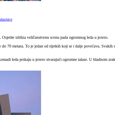
ulaznice
kl. Osjetite izbliza veličanstvenu scenu pada ogromnog leda u jezero.
e do 70 metara. To je jedan od rijetkih koji se i dalje povećava. Svaki
iki komadi leda prskaju u jezero stvarajući ogromne talase. U hladnom z