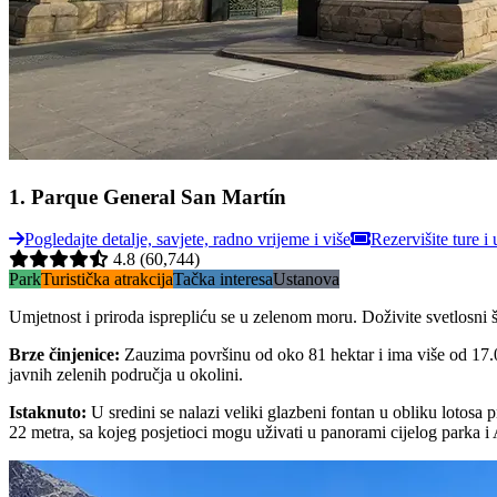
1
.
Parque General San Martín
Pogledajte detalje, savjete, radno vrijeme i više
Rezervišite ture i 
4.8
(60,744)
Park
Turistička atrakcija
Tačka interesa
Ustanova
Umjetnost i priroda isprepliću se u zelenom moru. Doživite svetlosni
Brze činjenice
:
Zauzima površinu od oko 81 hektar i ima više od 17.000
javnih zelenih područja u okolini.
Istaknuto
:
U sredini se nalazi veliki glazbeni fontan u obliku lotos
22 metra, sa kojeg posjetioci mogu uživati u panorami cijelog parka i