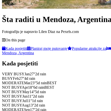
Šta raditi u Mendoza, Argentin
Fotografiju je napravio Lilen Diaz na Pexels.com
On this page
Kada posjetiti
Planiraj moje putovanje
Popularne atrakcije za
Mendoza, Argentina
Kada posjetiti
VERY BUSY
Jan
27
°
2
d rain
BUSY
Feb
27
°
4
d rain
MODERATE
Mar
23
°
5
d rain
BEST
NOT BUSY
Apr
18
°
6
d rain
BEST
NOT BUSY
May
14
°
5
d rain
NOT BUSY
Jun
11
°
2
d rain
NOT BUSY
Jul
11
°
1
d rain
NOT BUSY
Aug
13
°
2
d rain
MODERATE
Sep
17
°
2
d rain