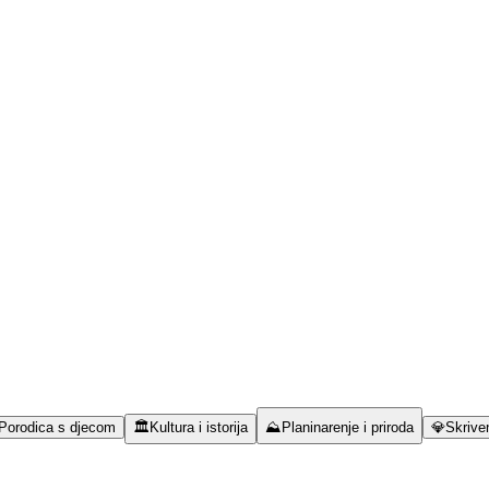
Porodica s djecom
🏛️
Kultura i istorija
⛰️
Planinarenje i priroda
💎
Skriven