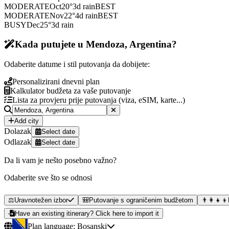
MODERATE
Oct
20
°
3
d rain
BEST
MODERATE
Nov
22
°
4
d rain
BEST
BUSY
Dec
25
°
3
d rain
Kada putujete u Mendoza, Argentina?
Odaberite datume i stil putovanja da dobijete:
Personalizirani dnevni plan
Kalkulator budžeta za vaše putovanje
Lista za provjeru prije putovanja (viza, eSIM, karte...)
Add city
Dolazak
Select date
Odlazak
Select date
Da li vam je nešto posebno važno?
Odaberite sve što se odnosi
⚖️
Uravnotežen izbor
🎒
Putovanje s ograničenim budžetom
👨‍👩‍👧‍👦
Have an existing itinerary? Click here to import it
Plan language:
Bosanski