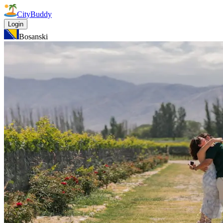
CityBuddy
Login
Bosanski