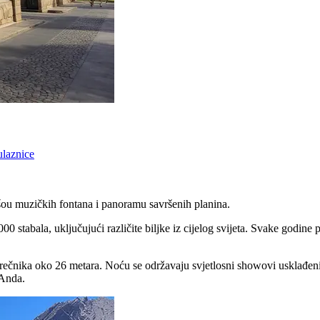
ulaznice
 šou muzičkih fontana i panoramu savršenih planina.
 stabala, uključujući različite biljke iz cijelog svijeta. Svake godine p
a prečnika oko 26 metara. Noću se održavaju svjetlosni showovi usklađen
 Anda.