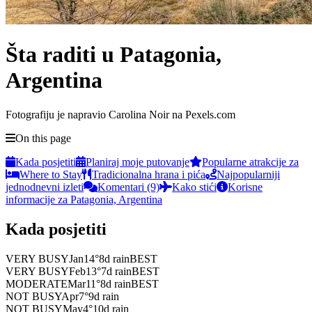
Šta raditi u Patagonia,
Argentina
Fotografiju je napravio Carolina Noir na Pexels.com
On this page
Kada posjetiti
Planiraj moje putovanje
Popularne atrakcije za
Where to Stay
Tradicionalna hrana i pića
Najpopularniji
jednodnevni izleti
Komentari (9)
Kako stići
Korisne
informacije za Patagonia, Argentina
Kada posjetiti
VERY BUSY
Jan
14
°
8
d rain
BEST
VERY BUSY
Feb
13
°
7
d rain
BEST
MODERATE
Mar
11
°
8
d rain
BEST
NOT BUSY
Apr
7
°
9
d rain
NOT BUSY
May
4
°
10
d rain