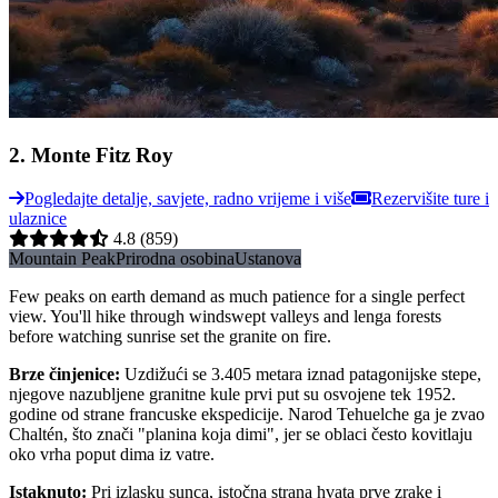
2
.
Monte Fitz Roy
Pogledajte detalje, savjete, radno vrijeme i više
Rezervišite ture i
ulaznice
4.8
(859)
Mountain Peak
Prirodna osobina
Ustanova
Few peaks on earth demand as much patience for a single perfect
view. You'll hike through windswept valleys and lenga forests
before watching sunrise set the granite on fire.
Brze činjenice
:
Uzdižući se 3.405 metara iznad patagonijske stepe,
njegove nazubljene granitne kule prvi put su osvojene tek 1952.
godine od strane francuske ekspedicije. Narod Tehuelche ga je zvao
Chaltén, što znači "planina koja dimi", jer se oblaci često kovitlaju
oko vrha poput dima iz vatre.
Istaknuto
:
Pri izlasku sunca, istočna strana hvata prve zrake i