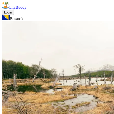
CityBuddy
Login
Bosanski