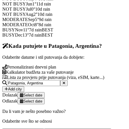
NOT BUSY
Jun
1
°
11
d rain
NOT BUSY
Jul
0
°
10
d rain
NOT BUSY
Aug
2
°
10
d rain
MODERATE
Sep
5
°
9
d rain
MODERATE
Oct
8
°
8
d rain
BUSY
Nov
11
°
7
d rain
BEST
BUSY
Dec
13
°
7
d rain
BEST
Kada putujete u Patagonia, Argentina?
Odaberite datume i stil putovanja da dobijete:
Personalizirani dnevni plan
Kalkulator budžeta za vaše putovanje
Lista za provjeru prije putovanja (viza, eSIM, karte...)
Add city
Dolazak
Select date
Odlazak
Select date
Da li vam je nešto posebno važno?
Odaberite sve što se odnosi