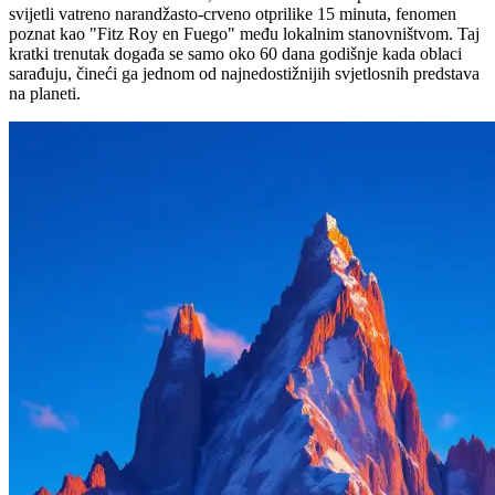
svijetli vatreno narandžasto-crveno otprilike 15 minuta, fenomen
poznat kao "Fitz Roy en Fuego" među lokalnim stanovništvom. Taj
kratki trenutak događa se samo oko 60 dana godišnje kada oblaci
sarađuju, čineći ga jednom od najnedostižnijih svjetlosnih predstava
na planeti.