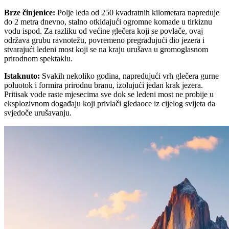
Brze činjenice
:
Polje leda od 250 kvadratnih kilometara napreduje
do 2 metra dnevno, stalno otkidajući ogromne komade u tirkiznu
vodu ispod. Za razliku od većine glečera koji se povlače, ovaj
održava grubu ravnotežu, povremeno pregrađujući dio jezera i
stvarajući ledeni most koji se na kraju urušava u gromoglasnom
prirodnom spektaklu.
Istaknuto
:
Svakih nekoliko godina, napredujući vrh glečera gurne
poluotok i formira prirodnu branu, izolujući jedan krak jezera.
Pritisak vode raste mjesecima sve dok se ledeni most ne probije u
eksplozivnom događaju koji privlači gledaoce iz cijelog svijeta da
svjedoče urušavanju.