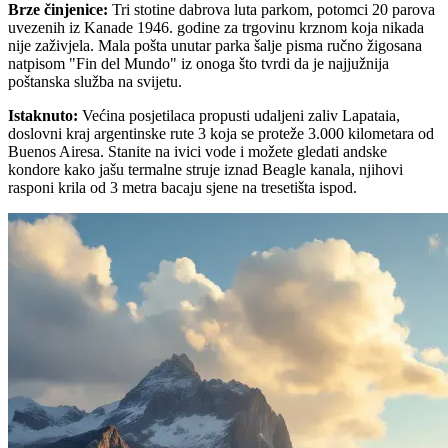
Brze činjenice
:
Tri stotine dabrova luta parkom, potomci 20 parova
uvezenih iz Kanade 1946. godine za trgovinu krznom koja nikada
nije zaživjela. Mala pošta unutar parka šalje pisma ručno žigosana
natpisom "Fin del Mundo" iz onoga što tvrdi da je najjužnija
poštanska služba na svijetu.
Istaknuto
:
Većina posjetilaca propusti udaljeni zaliv Lapataia,
doslovni kraj argentinske rute 3 koja se proteže 3.000 kilometara od
Buenos Airesa. Stanite na ivici vode i možete gledati andske
kondore kako jašu termalne struje iznad Beagle kanala, njihovi
rasponi krila od 3 metra bacaju sjene na tresetišta ispod.