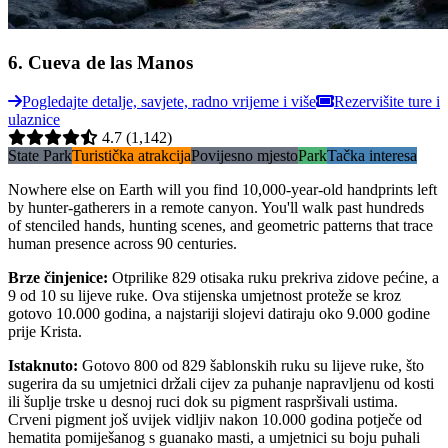
6
.
Cueva de las Manos
Pogledajte detalje, savjete, radno vrijeme i više
Rezervišite ture i
ulaznice
4.7
(1,142)
State Park
Turistička atrakcija
Povijesno mjesto
Park
Tačka interesa
Nowhere else on Earth will you find 10,000-year-old handprints left
by hunter-gatherers in a remote canyon. You'll walk past hundreds
of stenciled hands, hunting scenes, and geometric patterns that trace
human presence across 90 centuries.
Brze činjenice
:
Otprilike 829 otisaka ruku prekriva zidove pećine, a
9 od 10 su lijeve ruke. Ova stijenska umjetnost proteže se kroz
gotovo 10.000 godina, a najstariji slojevi datiraju oko 9.000 godine
prije Krista.
Istaknuto
:
Gotovo 800 od 829 šablonskih ruku su lijeve ruke, što
sugerira da su umjetnici držali cijev za puhanje napravljenu od kosti
ili šuplje trske u desnoj ruci dok su pigment raspršivali ustima.
Crveni pigment još uvijek vidljiv nakon 10.000 godina potječe od
hematita pomiješanog s guanako masti, a umjetnici su boju puhali