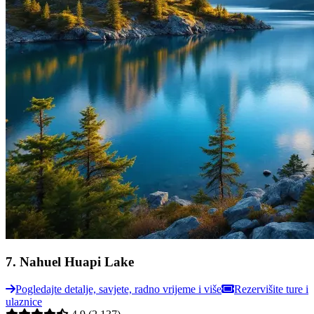
7
.
Nahuel Huapi Lake
Pogledajte detalje, savjete, radno vrijeme i više
Rezervišite ture i
ulaznice