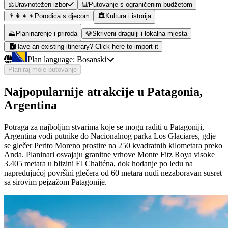
⚖️
Uravnotežen izbor
🎒
Putovanje s ograničenim budžetom
👨‍👩‍👧‍👦
Porodica s djecom
🏛️
Kultura i istorija
⛰️
Planinarenje i priroda
💎
Skriveni dragulji i lokalna mjesta
Have an existing itinerary? Click here to import it
Plan language:
Bosanski
Planiraj moje putovanje
Najpopularnije atrakcije u Patagonia,
Argentina
Potraga za najboljim stvarima koje se mogu raditi u Patagoniji,
Argentina vodi putnike do Nacionalnog parka Los Glaciares, gdje
se glečer Perito Moreno prostire na 250 kvadratnih kilometara preko
Anda. Planinari osvajaju granitne vrhove Monte Fitz Roya visoke
3.405 metara u blizini El Chalténa, dok hodanje po ledu na
napredujućoj površini glečera od 60 metara nudi nezaboravan susret
sa sirovim pejzažom Patagonije.