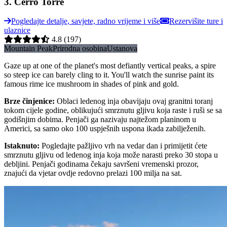
3
.
Cerro Torre
Pogledajte detalje, savjete, radno vrijeme i više
Rezervišite ture i
ulaznice
4.8
(197)
Mountain Peak
Prirodna osobina
Ustanova
Gaze up at one of the planet's most defiantly vertical peaks, a spire
so steep ice can barely cling to it. You'll watch the sunrise paint its
famous rime ice mushroom in shades of pink and gold.
Brze činjenice
:
Oblaci ledenog inja obavijaju ovaj granitni toranj
tokom cijele godine, oblikujući smrznutu gljivu koja raste i ruši se sa
godišnjim dobima. Penjači ga nazivaju najtežom planinom u
Americi, sa samo oko 100 uspješnih uspona ikada zabilježenih.
Istaknuto
:
Pogledajte pažljivo vrh na vedar dan i primijetit ćete
smrznutu gljivu od ledenog inja koja može narasti preko 30 stopa u
debljini. Penjači godinama čekaju savršeni vremenski prozor,
znajući da vjetar ovdje redovno prelazi 100 milja na sat.