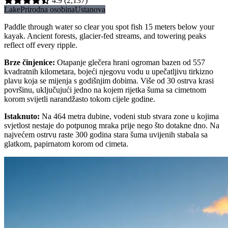
4.9
(2,137)
Lake
Prirodna osobina
Ustanova
Paddle through water so clear you spot fish 15 meters below your
kayak. Ancient forests, glacier-fed streams, and towering peaks
reflect off every ripple.
Brze činjenice
:
Otapanje glečera hrani ogroman bazen od 557
kvadratnih kilometara, bojeći njegovu vodu u upečatljivu tirkizno
plavu koja se mijenja s godišnjim dobima. Više od 30 ostrva krasi
površinu, uključujući jedno na kojem rijetka šuma sa cimetnom
korom svijetli narandžasto tokom cijele godine.
Istaknuto
:
Na 464 metra dubine, vodeni stub stvara zone u kojima
svjetlost nestaje do potpunog mraka prije nego što dotakne dno. Na
najvećem ostrvu raste 300 godina stara šuma uvijenih stabala sa
glatkom, papirnatom korom od cimeta.