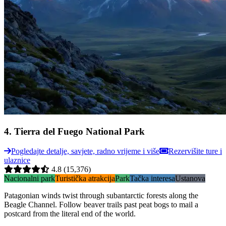
4
.
Tierra del Fuego National Park
Pogledajte detalje, savjete, radno vrijeme i više
Rezervišite ture i
ulaznice
4.8
(15,376)
Nacionalni park
Turistička atrakcija
Park
Tačka interesa
Ustanova
Patagonian winds twist through subantarctic forests along the
Beagle Channel. Follow beaver trails past peat bogs to mail a
postcard from the literal end of the world.