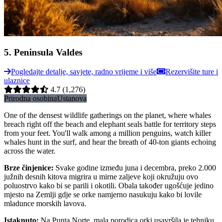
5
.
Peninsula Valdes
Pogledajte detalje, savjete, radno vrijeme i više
Rezervišite ture i
ulaznice
4.7
(1,276)
Prirodna osobina
Ustanova
One of the densest wildlife gatherings on the planet, where whales
breach right off the beach and elephant seals battle for territory steps
from your feet. You'll walk among a million penguins, watch killer
whales hunt in the surf, and hear the breath of 40-ton giants echoing
across the water.
Brze činjenice
:
Svake godine između juna i decembra, preko 2.000
južnih desnih kitova migrira u mirne zaljeve koji okružuju ovo
poluostrvo kako bi se parili i okotili. Obala također ugošćuje jedino
mjesto na Zemlji gdje se orke namjerno nasukuju kako bi lovile
mladunce morskih lavova.
Istaknuto
:
Na Punta Norte, mala porodica orki usavršila je tehniku