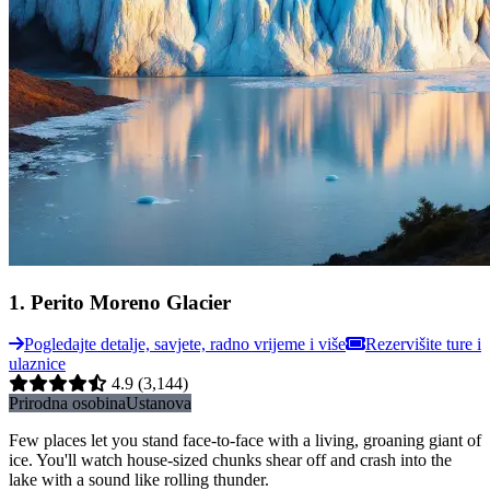
1
.
Perito Moreno Glacier
Pogledajte detalje, savjete, radno vrijeme i više
Rezervišite ture i
ulaznice
4.9
(3,144)
Prirodna osobina
Ustanova
Few places let you stand face-to-face with a living, groaning giant of
ice. You'll watch house-sized chunks shear off and crash into the
lake with a sound like rolling thunder.