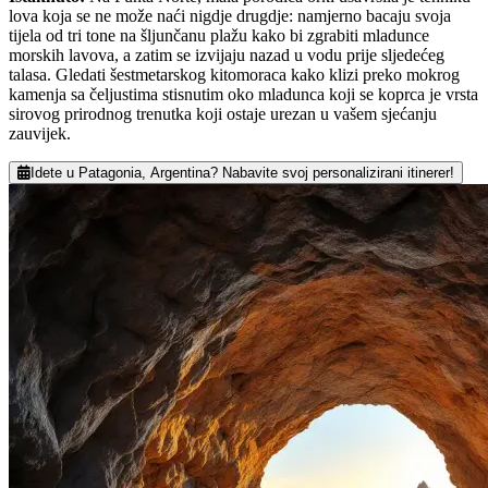
lova koja se ne može naći nigdje drugdje: namjerno bacaju svoja
tijela od tri tone na šljunčanu plažu kako bi zgrabiti mladunce
morskih lavova, a zatim se izvijaju nazad u vodu prije sljedećeg
talasa. Gledati šestmetarskog kitomoraca kako klizi preko mokrog
kamenja sa čeljustima stisnutim oko mladunca koji se koprca je vrsta
sirovog prirodnog trenutka koji ostaje urezan u vašem sjećanju
zauvijek.
Idete u Patagonia, Argentina? Nabavite svoj personalizirani itinerer!