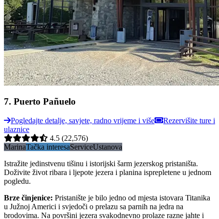
7
.
Puerto Pañuelo
Pogledajte detalje, savjete, radno vrijeme i više
Rezervišite ture i
ulaznice
4.5
(22,576)
Marina
Tačka interesa
Service
Ustanova
Istražite jedinstvenu tišinu i istorijski šarm jezerskog pristaništa.
Doživite život ribara i ljepote jezera i planina isprepletene u jednom
pogledu.
Brze činjenice
:
Pristanište je bilo jedno od mjesta istovara Titanika
u Južnoj Americi i svjedoči o prelazu sa parnih na jedra na
brodovima. Na površini jezera svakodnevno prolaze razne jahte i