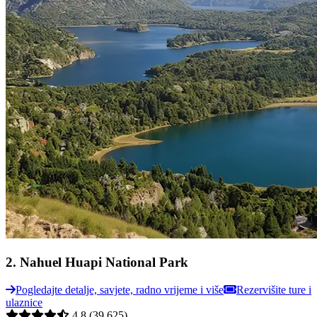
2
.
Nahuel Huapi National Park
Pogledajte detalje, savjete, radno vrijeme i više
Rezervišite ture i
ulaznice
4.8
(39,625)