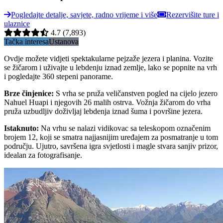
Pogledajte detalje, savjete, radno vrijeme i više
Rezervišite ture i
ulaznice
4.7
(7,893)
Tačka interesa
Ustanova
Ovdje možete vidjeti spektakularne pejzaže jezera i planina. Vozite
se žičarom i uživajte u lebdenju iznad zemlje, lako se popnite na vrh
i pogledajte 360 stepeni panorame.
Brze činjenice
:
S vrha se pruža veličanstven pogled na cijelo jezero
Nahuel Huapi i njegovih 26 malih ostrva. Vožnja žičarom do vrha
pruža uzbudljiv doživljaj lebdenja iznad šuma i površine jezera.
Istaknuto
:
Na vrhu se nalazi vidikovac sa teleskopom označenim
brojem 12, koji se smatra najjasnijim uređajem za posmatranje u tom
području. Ujutro, savršena igra svjetlosti i magle stvara sanjiv prizor,
idealan za fotografisanje.