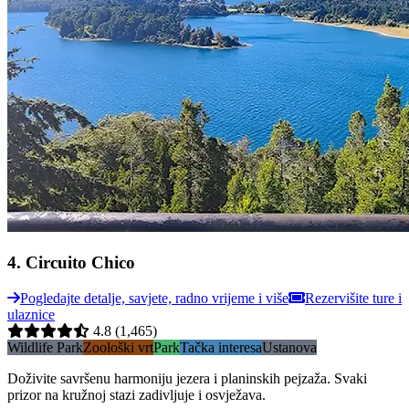
4
.
Circuito Chico
Pogledajte detalje, savjete, radno vrijeme i više
Rezervišite ture i
ulaznice
4.8
(1,465)
Wildlife Park
Zoološki vrt
Park
Tačka interesa
Ustanova
Doživite savršenu harmoniju jezera i planinskih pejzaža. Svaki
prizor na kružnoj stazi zadivljuje i osvježava.