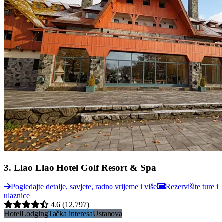
3
.
Llao Llao Hotel Golf Resort & Spa
Pogledajte detalje, savjete, radno vrijeme i više
Rezervišite ture i
ulaznice
4.6
(12,797)
Hotel
Lodging
Tačka interesa
Ustanova