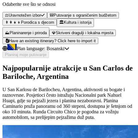
Odaberite sve što se odnosi
⚖️
Uravnotežen izbor
🎒
Putovanje s ograničenim budžetom
👨‍👩‍👧‍👦
Porodica s djecom
🏛️
Kultura i istorija
⛰️
Planinarenje i priroda
💎
Skriveni dragulji i lokalna mjesta
Have an existing itinerary? Click here to import it
Plan language:
Bosanski
Planiraj moje putovanje
Najpopularnije atrakcije u San Carlos de
Bariloche, Argentina
U San Karlosu de Barilocheu, Argentina, aktivnosti su bogate i
raznovrsne. Posjetioci često istražuju Nacionalni park Nahuel
Huapi, gdje su pejzaži jezera i planina nezaboravni. Planina
Caminario pruža panoramu od 360 stepeni, dostupna je šetnjom od
oko 10 minuta. Runda Circuito Chico je pogodna za vožnju
automobilom, sa prelijepim pejzažima duž puta.