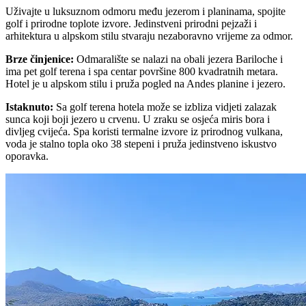
Uživajte u luksuznom odmoru među jezerom i planinama, spojite
golf i prirodne toplote izvore. Jedinstveni prirodni pejzaži i
arhitektura u alpskom stilu stvaraju nezaboravno vrijeme za odmor.
Brze činjenice
:
Odmaralište se nalazi na obali jezera Bariloche i
ima pet golf terena i spa centar površine 800 kvadratnih metara.
Hotel je u alpskom stilu i pruža pogled na Andes planine i jezero.
Istaknuto
:
Sa golf terena hotela može se izbliza vidjeti zalazak
sunca koji boji jezero u crvenu. U zraku se osjeća miris bora i
divljeg cvijeća. Spa koristi termalne izvore iz prirodnog vulkana,
voda je stalno topla oko 38 stepeni i pruža jedinstveno iskustvo
oporavka.