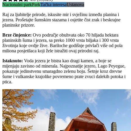
Nacionalni park
Park
Tačka interesa
Ustanova
Raj za ljubitelje prirode, iskusite mir i svježinu između planina i
jezera. Prošetajte šumskim stazama i osjetite čist zrak i beskrajne
planinske prizore.
Brze činjenice
:
Ovo područje obuhvata oko 70 hiljada hektara
planinskih šuma i jezera, sa preko 1000 vrsta biljaka i 300 vrsta
životinja koje ovdje žive. Bariloche godišnje privlači više od pola
miliona posjetilaca koji žele istražiti ovaj prirodni raj.
Istaknuto
:
Voda jezera je bistra kao dragi kamen, a boje se
mijenjaju zavisno od minerala. Najpoznatije jezero, Lago Peyegue,
pokazuje jedinstvenu smaragdno zelenu boju. Šetnje kroz drevne
šume i vulkanske krajolike povremeno prate zvuci dalekih potoka i
ptica.