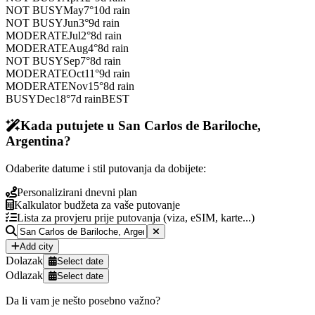
NOT BUSY
May
7
°
10
d rain
NOT BUSY
Jun
3
°
9
d rain
MODERATE
Jul
2
°
8
d rain
MODERATE
Aug
4
°
8
d rain
NOT BUSY
Sep
7
°
8
d rain
MODERATE
Oct
11
°
9
d rain
MODERATE
Nov
15
°
8
d rain
BUSY
Dec
18
°
7
d rain
BEST
Kada putujete u San Carlos de Bariloche,
Argentina?
Odaberite datume i stil putovanja da dobijete:
Personalizirani dnevni plan
Kalkulator budžeta za vaše putovanje
Lista za provjeru prije putovanja (viza, eSIM, karte...)
Add city
Dolazak
Select date
Odlazak
Select date
Da li vam je nešto posebno važno?