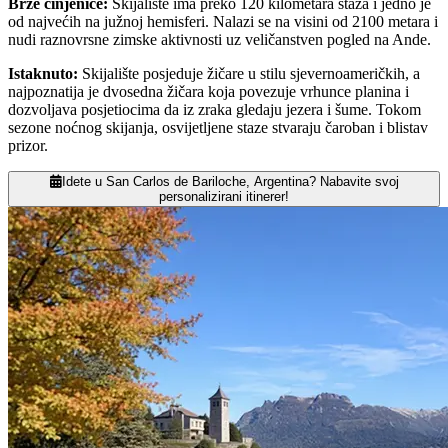
Brze činjenice
:
Skijalište ima preko 120 kilometara staza i jedno je
od najvećih na južnoj hemisferi. Nalazi se na visini od 2100 metara i
nudi raznovrsne zimske aktivnosti uz veličanstven pogled na Ande.
Istaknuto
:
Skijalište posjeduje žičare u stilu sjevernoameričkih, a
najpoznatija je dvosedna žičara koja povezuje vrhunce planina i
dozvoljava posjetiocima da iz zraka gledaju jezera i šume. Tokom
sezone noćnog skijanja, osvijetljene staze stvaraju čaroban i blistav
prizor.
Idete u San Carlos de Bariloche, Argentina? Nabavite svoj
personalizirani itinerer!