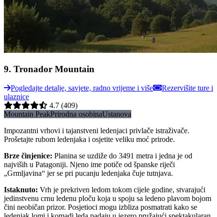
9
.
Tronador Mountain
Pogledajte detalje, savjete, radno vrijeme i više
Rezervišite ture i
ulaznice
4.7
(409)
Mountain Peak
Prirodna osobina
Ustanova
Impozantni vrhovi i tajanstveni ledenjaci privlače istraživače.
Prošetajte rubom ledenjaka i osjetite veliku moć prirode.
Brze činjenice
:
Planina se uzdiže do 3491 metra i jedna je od
najviših u Patagoniji. Njeno ime potiče od španske riječi
„Grmljavina“ jer se pri pucanju ledenjaka čuje tutnjava.
Istaknuto
:
Vrh je prekriven ledom tokom cijele godine, stvarajući
jedinstvenu crnu ledenu ploču koja u spoju sa ledeno plavom bojom
čini neobičan prizor. Posjetioci mogu izbliza posmatrati kako se
ledenjak lomi i komadi leda padaju u jezero pružajući spektakularan