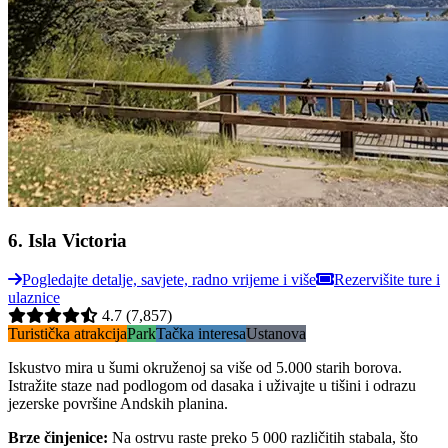
6
.
Isla Victoria
Pogledajte detalje, savjete, radno vrijeme i više
Rezervišite ture i
ulaznice
4.7
(7,857)
Turistička atrakcija
Park
Tačka interesa
Ustanova
Iskustvo mira u šumi okruženoj sa više od 5.000 starih borova.
Istražite staze nad podlogom od dasaka i uživajte u tišini i odrazu
jezerske površine Andskih planina.
Brze činjenice
:
Na ostrvu raste preko 5 000 različitih stabala, što