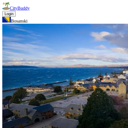
CityBuddy
Login
Bosanski