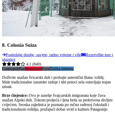
8
.
Colonia Suiza
Pogledajte detalje, savjete, radno vrijeme i više
Rezervišite ture i
ulaznice
4.1
(840)
Gastropub
Bar
Restaurant
Food
Tačka interesa
Doživite snažan švicarski duh i probajte autentični Batac roštilj.
Male tradicionalne zanatske radnje i tihi potoci sela ostavljaju trajan
utisak.
Brze činjenice
:
Ovo je naselje švajcarskih imigranata koje čuva
snažan Alpski duh. Tokom proljeća i ljeta brda su prekrivena divljim
cvijećem. Seoska zajednica je poznata po ručno rađenoj čokoladi i
tradicionalnom roštilju, pružajući dobar uvid u kulturu Patagonije.