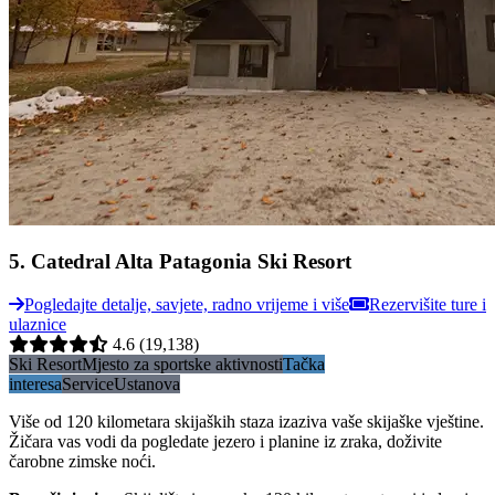
5
.
Catedral Alta Patagonia Ski Resort
Pogledajte detalje, savjete, radno vrijeme i više
Rezervišite ture i
ulaznice
4.6
(19,138)
Ski Resort
Mjesto za sportske aktivnosti
Tačka
interesa
Service
Ustanova
Više od 120 kilometara skijaških staza izaziva vaše skijaške vještine.
Žičara vas vodi da pogledate jezero i planine iz zraka, doživite
čarobne zimske noći.