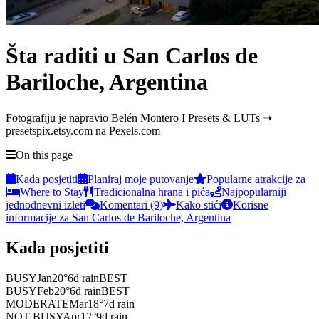
Šta raditi u San Carlos de
Bariloche, Argentina
Fotografiju je napravio Belén Montero I Presets & LUTs ➝
presetspix.etsy.com na Pexels.com
On this page
Kada posjetiti
Planiraj moje putovanje
Popularne atrakcije za
Where to Stay
Tradicionalna hrana i pića
Najpopularniji
jednodnevni izleti
Komentari (9)
Kako stići
Korisne
informacije za San Carlos de Bariloche, Argentina
Kada posjetiti
BUSY
Jan
20
°
6
d rain
BEST
BUSY
Feb
20
°
6
d rain
BEST
MODERATE
Mar
18
°
7
d rain
NOT BUSY
Apr
12
°
9
d rain