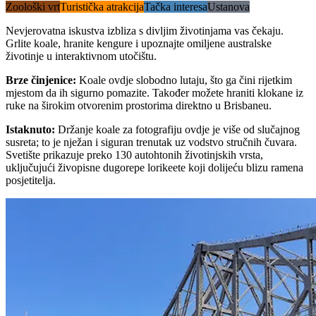
Zoološki vrt
Turistička atrakcija
Tačka interesa
Ustanova
Nevjerovatna iskustva izbliza s divljim životinjama vas čekaju.
Grlite koale, hranite kengure i upoznajte omiljene australske
životinje u interaktivnom utočištu.
Brze činjenice
:
Koale ovdje slobodno lutaju, što ga čini rijetkim
mjestom da ih sigurno pomazite. Također možete hraniti klokane iz
ruke na širokim otvorenim prostorima direktno u Brisbaneu.
Istaknuto
:
Držanje koale za fotografiju ovdje je više od slučajnog
susreta; to je nježan i siguran trenutak uz vodstvo stručnih čuvara.
Svetište prikazuje preko 130 autohtonih životinjskih vrsta,
uključujući živopisne dugorepe lorikeete koji dolijeću blizu ramena
posjetitelja.