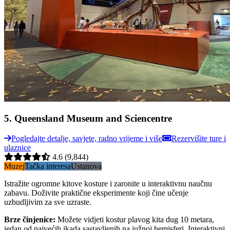
5
.
Queensland Museum and Sciencentre
Pogledajte detalje, savjete, radno vrijeme i više
Rezervišite ture i
ulaznice
4.6
(9,844)
Muzej
Tačka interesa
Ustanova
Istražite ogromne kitove kosture i zaronite u interaktivnu naučnu
zabavu. Doživite praktične eksperimente koji čine učenje
uzbudljivim za sve uzraste.
Brze činjenice
:
Možete vidjeti kostur plavog kita dug 10 metara,
jedan od najvećih ikada sastavljenih na južnoj hemisferi. Interaktivni