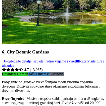
6
.
City Botanic Gardens
Pogledajte detalje, savjete, radno vrijeme i više
Rezervišite ture i
ulaznice
4.7
(13,065)
Botanical Garden
Tačka interesa
Ustanova
Pobjegnite od gradske vreve šetnjom među visokim tropskim
drvećem. Doživite spokojne staze okružene egzotičnim biljkama i
drevnim divovima.
Brze činjenice
:
Masivna tropska stabla pariraju onima u džunglama,
a sva uspijevaju u mirnoj gradskoj oazi. Ovdje živi više od 20.000