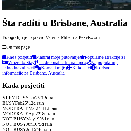
Šta raditi u Brisbane, Australia
Fotografiju je napravio Valeriia Miller na Pexels.com
On this page
Kada posjetiti
Planiraj moje putovanje
Popularne atrakcije za
Where to Stay
Tradicionalna hrana i pića
Najpopularniji
jednodnevni izleti
Komentari (6)
Kako stići
Korisne
informacije za Brisbane, Australia
Kada posjetiti
VERY BUSY
Jan
25
°
13
d rain
BUSY
Feb
25
°
12
d rain
MODERATE
Mar
24
°
11
d rain
MODERATE
Apr
22
°
8
d rain
NOT BUSY
May
19
°
6
d rain
NOT BUSY
Jun
16
°
5
d rain
NOT BUSY
Jul
15
°
4
d rain