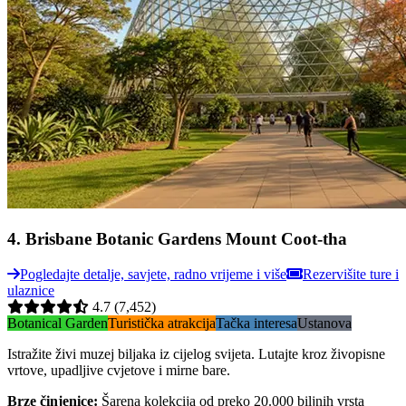
4
.
Brisbane Botanic Gardens Mount Coot-tha
Pogledajte detalje, savjete, radno vrijeme i više
Rezervišite ture i
ulaznice
4.7
(7,452)
Botanical Garden
Turistička atrakcija
Tačka interesa
Ustanova
Istražite živi muzej biljaka iz cijelog svijeta. Lutajte kroz živopisne
vrtove, upadljive cvjetove i mirne bare.
Brze činjenice
:
Šarena kolekcija od preko 20.000 biljnih vrsta