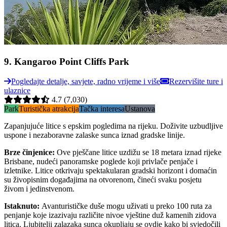
9
.
Kangaroo Point Cliffs Park
Pogledajte detalje, savjete, radno vrijeme i više
Rezervišite ture i
ulaznice
4.7
(7,030)
Park
Turistička atrakcija
Tačka interesa
Ustanova
Zapanjujuće litice s epskim pogledima na rijeku. Doživite uzbudljive
uspone i nezaboravne zalaske sunca iznad gradske linije.
Brze činjenice
:
Ove pješčane litice uzdižu se 18 metara iznad rijeke
Brisbane, nudeći panoramske poglede koji privlače penjače i
izletnike. Litice otkrivaju spektakularan gradski horizont i domaćin
su živopisnim događajima na otvorenom, čineći svaku posjetu
živom i jedinstvenom.
Istaknuto
:
Avanturističke duše mogu uživati u preko 100 ruta za
penjanje koje izazivaju različite nivoe vještine duž kamenih zidova
litica. Ljubitelji zalazaka sunca okupljaju se ovdje kako bi svjedočili