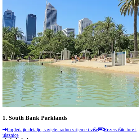
1
.
South Bank Parklands
Pogledajte detalje, savjete, radno vrijeme i više
Rezervišite ture i
ulaznice