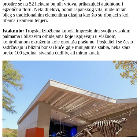
prostire se na 52 hektara bujnih vrtova, prikazujući autohtonu i
egzotičnu floru. Neki dijelovi, poput Japanskog vrta, nude miran
bijeg s tradicionalnim elementima dizajna kao što su ribnjaci s koi
ribama i kameni fenjeri.
Istaknuto
:
Tropska izložbena kupola impresionira svojim visokim
palmama i blistavim orhidejama koje uspijevaju u vlažnom,
kontroliranom okruženju koje oponaša prašumu. Posjetitelji se često
zadržavaju u blizini bonsai kuće gdje minijaturna stabla, neka stara
preko 100 godina, stvaraju ćudljiv, ali miran kutak.