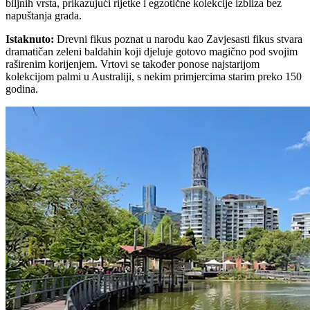
biljnih vrsta, prikazujući rijetke i egzotične kolekcije izbliza bez
napuštanja grada.
Istaknuto
:
Drevni fikus poznat u narodu kao Zavjesasti fikus stvara
dramatičan zeleni baldahin koji djeluje gotovo magično pod svojim
raširenim korijenjem. Vrtovi se također ponose najstarijom
kolekcijom palmi u Australiji, s nekim primjercima starim preko 150
godina.