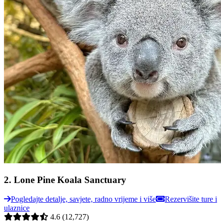
2
.
Lone Pine Koala Sanctuary
Pogledajte detalje, savjete, radno vrijeme i više
Rezervišite ture i
ulaznice
4.6
(12,727)