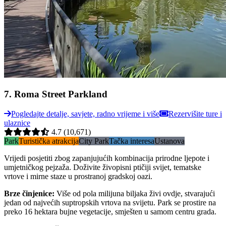
7
.
Roma Street Parkland
Pogledajte detalje, savjete, radno vrijeme i više
Rezervišite ture i
ulaznice
4.7
(10,671)
Park
Turistička atrakcija
City Park
Tačka interesa
Ustanova
Vrijedi posjetiti zbog zapanjujućih kombinacija prirodne ljepote i
umjetničkog pejzaža. Doživite živopisni ptičiji svijet, tematske
vrtove i mirne staze u prostranoj gradskoj oazi.
Brze činjenice
:
Više od pola milijuna biljaka živi ovdje, stvarajući
jedan od najvećih suptropskih vrtova na svijetu. Park se prostire na
preko 16 hektara bujne vegetacije, smješten u samom centru grada.