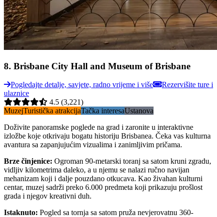
8
.
Brisbane City Hall and Museum of Brisbane
Pogledajte detalje, savjete, radno vrijeme i više
Rezervišite ture i
ulaznice
4.5
(3,221)
Muzej
Turistička atrakcija
Tačka interesa
Ustanova
Doživite panoramske poglede na grad i zaronite u interaktivne
izložbe koje otkrivaju bogatu historiju Brisbanea. Čeka vas kulturna
avantura sa zapanjujućim vizualima i zanimljivim pričama.
Brze činjenice
:
Ogroman 90-metarski toranj sa satom kruni zgradu,
vidljiv kilometrima daleko, a u njemu se nalazi ručno navijan
mehanizam koji i dalje pouzdano otkucava. Kao živahan kulturni
centar, muzej sadrži preko 6.000 predmeta koji prikazuju prošlost
grada i njegov kreativni duh.
Istaknuto
:
Pogled sa tornja sa satom pruža nevjerovatnu 360-