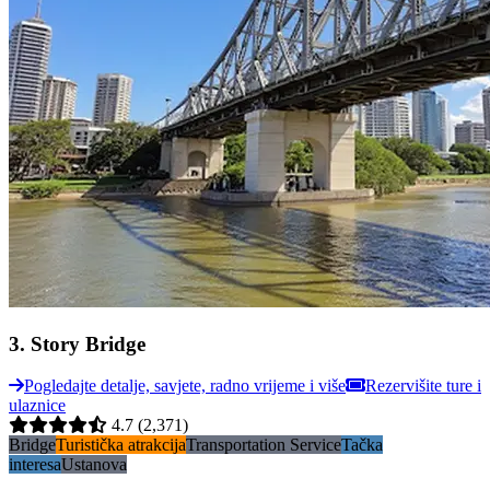
3
.
Story Bridge
Pogledajte detalje, savjete, radno vrijeme i više
Rezervišite ture i
ulaznice
4.7
(2,371)
Bridge
Turistička atrakcija
Transportation Service
Tačka
interesa
Ustanova