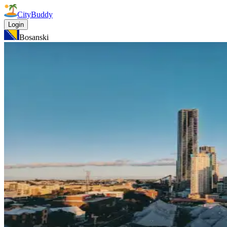
CityBuddy
Login
Bosanski