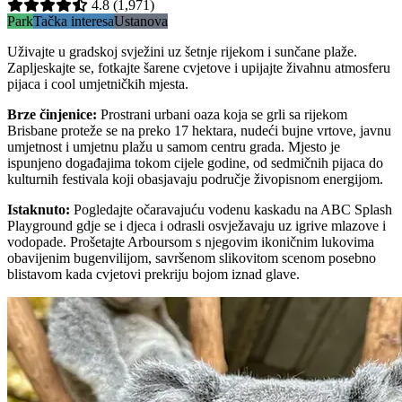
4.8
(1,971)
Park
Tačka interesa
Ustanova
Uživajte u gradskoj svježini uz šetnje rijekom i sunčane plaže.
Zapljeskajte se, fotkajte šarene cvjetove i upijajte živahnu atmosferu
pijaca i cool umjetničkih mjesta.
Brze činjenice
:
Prostrani urbani oaza koja se grli sa rijekom
Brisbane proteže se na preko 17 hektara, nudeći bujne vrtove, javnu
umjetnost i umjetnu plažu u samom centru grada. Mjesto je
ispunjeno događajima tokom cijele godine, od sedmičnih pijaca do
kulturnih festivala koji obasjavaju područje živopisnom energijom.
Istaknuto
:
Pogledajte očaravajuću vodenu kaskadu na ABC Splash
Playground gdje se i djeca i odrasli osvježavaju uz igrive mlazove i
vodopade. Prošetajte Arboursom s njegovim ikoničnim lukovima
obavijenim bugenvilijom, savršenom slikovitom scenom posebno
blistavom kada cvjetovi prekriju bojom iznad glave.