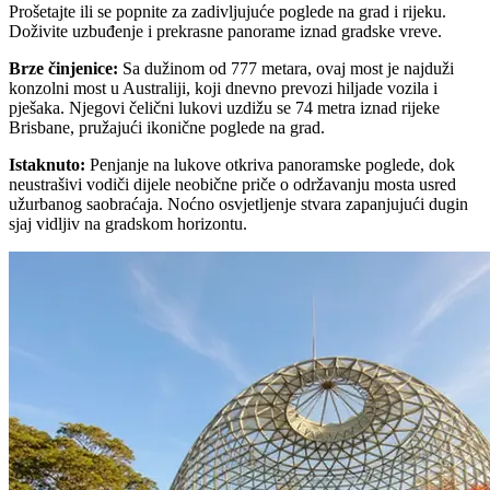
Prošetajte ili se popnite za zadivljujuće poglede na grad i rijeku.
Doživite uzbuđenje i prekrasne panorame iznad gradske vreve.
Brze činjenice
:
Sa dužinom od 777 metara, ovaj most je najduži
konzolni most u Australiji, koji dnevno prevozi hiljade vozila i
pješaka. Njegovi čelični lukovi uzdižu se 74 metra iznad rijeke
Brisbane, pružajući ikonične poglede na grad.
Istaknuto
:
Penjanje na lukove otkriva panoramske poglede, dok
neustrašivi vodiči dijele neobične priče o održavanju mosta usred
užurbanog saobraćaja. Noćno osvjetljenje stvara zapanjujući dugin
sjaj vidljiv na gradskom horizontu.