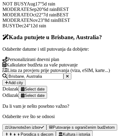
NOT BUSY
Aug
17
°
5
d rain
MODERATE
Sep
20
°
6
d rain
BEST
MODERATE
Oct
22
°
7
d rain
BEST
MODERATE
Nov
23
°
8
d rain
BEST
BUSY
Dec
24
°
12
d rain
Kada putujete u Brisbane, Australia?
Odaberite datume i stil putovanja da dobijete:
Personalizirani dnevni plan
Kalkulator budžeta za vaše putovanje
Lista za provjeru prije putovanja (viza, eSIM, karte...)
Add city
Dolazak
Select date
Odlazak
Select date
Da li vam je nešto posebno važno?
Odaberite sve što se odnosi
⚖️
Uravnotežen izbor
🎒
Putovanje s ograničenim budžetom
👨‍👩‍👧‍👦
Porodica s djecom
🏛️
Kultura i istorija