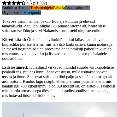
4.5
(91,592)
Buddhist Temple
Turismiobjekt
Palvela
Association Or
Organization
Huvipunkt
Tokyose vanim tempel pakub Edo aja kultuuri ja elavaid
tänavalaudu. Astu läbi hiiglasliku punase laterna alt, haara sisse
suitsetamise lõhn ja sirvi Nakamise suupisteid ning suveniire.
Kiired faktid
:
Õhku täidab viirukilõhn, kui külastajad läbivad
hiiglasliku punase laterna, mis tervitab kõiki särava kuma jaotusega.
Inimesed kogunevad tihti proovima õnne omikuji paberilipikute abil,
mis ennustavad tulevikku ja lisavad tempokatele templei aladele
ootusrõõmu.
Esiletõstmised
:
Külastajad viskavad mündid suurde viirukipõletisse
peahalli ees, püüdes kinni lõhnavat suitsu, mille usutakse toovat
tervist ja õnne. Suitsevat suitsu on tihti palju ja see lõhnab magusalt
aromaatselt. Kuulus lugu räägib, et templei suur punane latern, mis
kaalub ligi 700 kilogrammi ja on 3,9 meetrit lai, on alates 7. sajandist
mitu korda armastusega üles ehitatud traditsiooniliste meetoditega,
mis hoiavad iidset käsitööd elus.