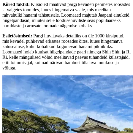
Kiired faktid
:
Kirsiõied maalivad pargi kevadeti pehmetes roosades
ja valgetes toonides, luues hingematva vaate, mis meelitab
rahvahulki hanami tähistustele. Loomaaed majutab Jaapani ainukeid
hiigelpandasid, muutes selle loodusehuviliste seas populaarseks
haruldaste ja armsate loomade nägemise kohaks.
Esiletõstmised
:
Pargi huvitavaks detailiks on üle 1000 kirsipuud,
mis kevadel puhkevad erksates roosades õites, luues hingematva
katusealuse, kuhu kohalikud kogunevad hanami piknikuks.
Loomaaed hoiab kuulsat hiigelpandade paari nimega Shin Shin ja Ri
Ri, kelle mängulised võlud meelitavad päevas tuhandeid külastajaid,
eriti toitumisajal, kui nad närivad bambust üllatava innukuse ja
võluga.