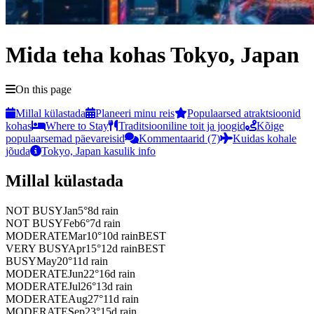
Mida teha kohas Tokyo, Japan
On this page
Millal külastada
Planeeri minu reis
Populaarsed atraktsioonid
kohas
Where to Stay
Traditsiooniline toit ja joogid
Kõige
populaarsemad päevareisid
Kommentaarid (7)
Kuidas kohale
jõuda
Tokyo, Japan kasulik info
Millal külastada
NOT BUSY
Jan
5
°
8
d rain
NOT BUSY
Feb
6
°
7
d rain
MODERATE
Mar
10
°
10
d rain
BEST
VERY BUSY
Apr
15
°
12
d rain
BEST
BUSY
May
20
°
11
d rain
MODERATE
Jun
22
°
16
d rain
MODERATE
Jul
26
°
13
d rain
MODERATE
Aug
27
°
11
d rain
MODERATE
Sep
23
°
15
d rain