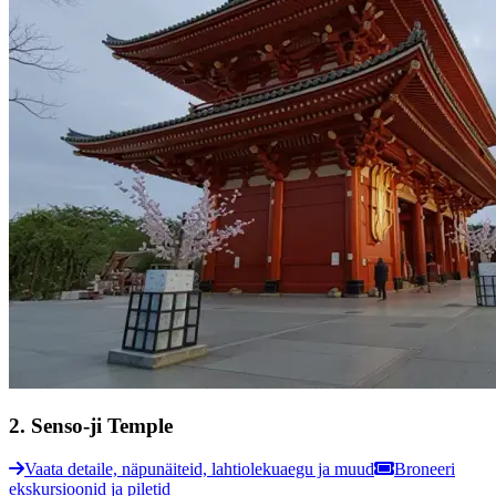
2
.
Senso-ji Temple
Vaata detaile, näpunäiteid, lahtiolekuaegu ja muud
Broneeri
ekskursioonid ja piletid