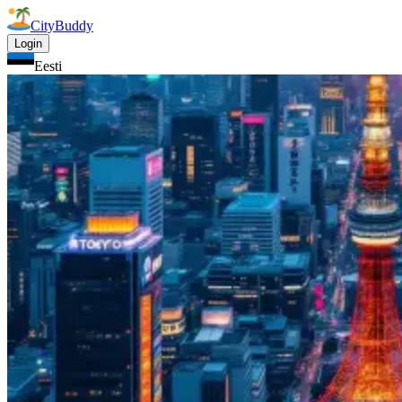
CityBuddy
Login
Eesti