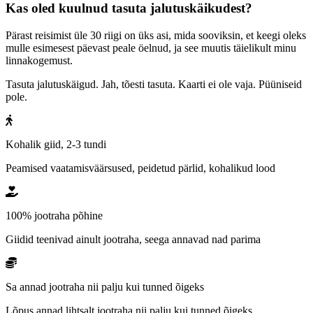
Kas oled kuulnud tasuta jalutuskäikudest?
Pärast reisimist üle 30 riigi on üks asi, mida sooviksin, et keegi oleks
mulle esimesest päevast peale öelnud, ja see muutis täielikult minu
linnakogemust.
Tasuta jalutuskäigud. Jah, tõesti tasuta. Kaarti ei ole vaja. Püüniseid
pole.
Kohalik giid, 2-3 tundi
Peamised vaatamisväärsused, peidetud pärlid, kohalikud lood
100% jootraha põhine
Giidid teenivad ainult jootraha, seega annavad nad parima
Sa annad jootraha nii palju kui tunned õigeks
Lõpus annad lihtsalt jootraha nii palju kui tunned õigeks