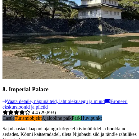
8
.
Imperial Palace
Vaata detaile, näpunäiteid, lahtiolekuaegu ja muud
Broneeri
ekskursioonid ja piletid
4.4
(29,893)
Castle
Turismiobjekt
Ajalooline paik
Park
Huvipunkt
Sajad aastad Jaapani ajalugu kõrgetel kivimüüridel ja hooldatud
aedades. Kõnni kaitseradadel, ületa Nijubashi sild ja rändle rahulikes