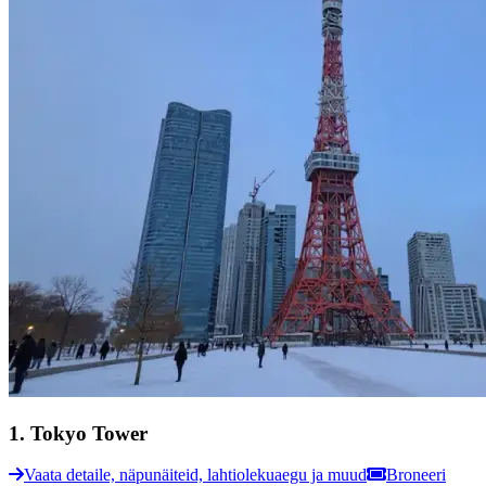
1
.
Tokyo Tower
Vaata detaile, näpunäiteid, lahtiolekuaegu ja muud
Broneeri