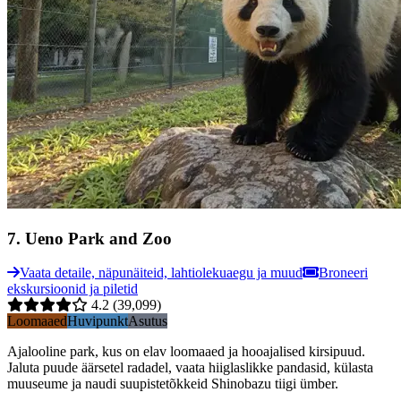
7
.
Ueno Park and Zoo
Vaata detaile, näpunäiteid, lahtiolekuaegu ja muud
Broneeri
ekskursioonid ja piletid
4.2
(39,099)
Loomaaed
Huvipunkt
Asutus
Ajalooline park, kus on elav loomaaed ja hooajalised kirsipuud.
Jaluta puude äärsetel radadel, vaata hiiglaslikke pandasid, külasta
muuseume ja naudi suupistetõkkeid Shinobazu tiigi ümber.