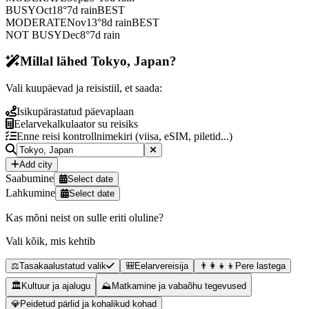
BUSY
Oct
18
°
7
d rain
BEST
MODERATE
Nov
13
°
8
d rain
BEST
NOT BUSY
Dec
8
°
7
d rain
Millal lähed Tokyo, Japan?
Vali kuupäevad ja reisistiil, et saada:
Isikupärastatud päevaplaan
Eelarvekalkulaator su reisiks
Enne reisi kontrollnimekiri (viisa, eSIM, piletid...)
Add city
Saabumine
Select date
Lahkumine
Select date
Kas mõni neist on sulle eriti oluline?
Vali kõik, mis kehtib
⚖️
Tasakaalustatud valik
🎒
Eelarvereisija
👨‍👩‍👧‍👦
Pere lastega
🏛️
Kultuur ja ajalugu
⛰️
Matkamine ja vabaõhu tegevused
💎
Peidetud pärlid ja kohalikud kohad