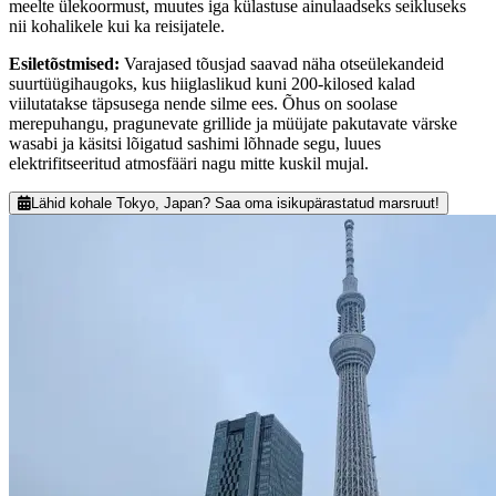
meelte ülekoormust, muutes iga külastuse ainulaadseks seikluseks
nii kohalikele kui ka reisijatele.
Esiletõstmised
:
Varajased tõusjad saavad näha otseülekandeid
suurtüügihaugoks, kus hiiglaslikud kuni 200-kilosed kalad
viilutatakse täpsusega nende silme ees. Õhus on soolase
merepuhangu, pragunevate grillide ja müüjate pakutavate värske
wasabi ja käsitsi lõigatud sashimi lõhnade segu, luues
elektrifitseeritud atmosfääri nagu mitte kuskil mujal.
Lähid kohale Tokyo, Japan? Saa oma isikupärastatud marsruut!