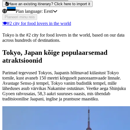
Have an existing itinerary? Click here to import it
Plan language:
Eesti
Planeeri minu reis
🍽️
#2 city for food lovers in the world
Tokyo is the #2 city for food lovers in the world, based on our data
across hundreds of destinations.
Tokyo, Japan kõige populaarsemad
atraktsioonid
Parimad tegevused Tokyos, Jaapanis hõlmavad külastust Tokyo
tornile, kust avaneb 150 meetri kõrguselt panoraamvaade linnale.
Avastage Senso-ji tempel, Tokyo vanim budistlik tempel, mille
läheduses asub värvikas Nakamise ostutänav. Veetke aega Shinjuku
Gyoen rahvusaias, 58,3 aakri suuruses oaasis, mis ühendab
traditsioonilise Jaapani, inglise ja prantsuse maastiku.