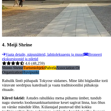
4
.
Meiji Shrine
Vaata detaile, näpunäiteid, lahtiolekuaegu ja muud
Broneeri
ekskursioonid ja piletid
4.6
(48,259)
Shinto Shrine
Turismiobjekt
Palvela
Association Or
Organization
Huvipunkt
Rahulik šintō pühapaik Tokyose südames. Mine läbi hiiglaslike torii
väravate seedripuu katedraali ja vaata traditsioonilisi pühakoja
rituaale.
Kiired faktid
:
Astudes rahulikku metsa pühamu ümber, tundub
nagu siseneks loodussanktuariumisse keset sagivat linna, kus õhus
on värske mändide lõhn. Külastajad puutuvad tihti kokku