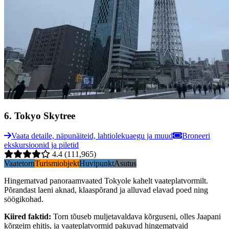
6
.
Tokyo Skytree
Vaata detaile, näpunäiteid, lahtiolekuaegu ja muud
Broneeri
ekskursioonid ja piletid
4.4
(111,965)
Vaatetorn
Turismiobjekt
Huvipunkt
Asutus
Hingematvad panoraamvaated Tokyole kahelt vaateplatvormilt.
Põrandast laeni aknad, klaaspõrand ja alluvad elavad poed ning
söögikohad.
Kiired faktid
:
Torn tõuseb muljetavaldava kõrguseni, olles Jaapani
kõrgeim ehitis, ja vaateplatvormid pakuvad hingematvaid