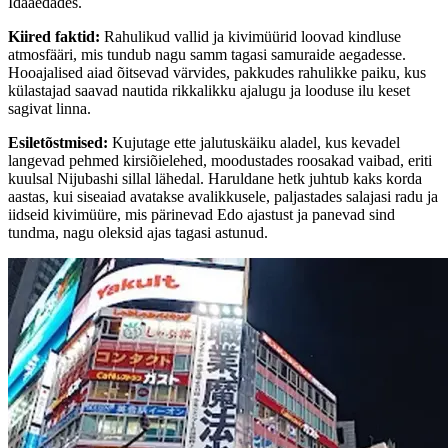
Idaaedades.
Kiired faktid
:
Rahulikud vallid ja kivimüürid loovad kindluse
atmosfääri, mis tundub nagu samm tagasi samuraide aegadesse.
Hooajalised aiad õitsevad värvides, pakkudes rahulikke paiku, kus
külastajad saavad nautida rikkalikku ajalugu ja looduse ilu keset
sagivat linna.
Esiletõstmised
:
Kujutage ette jalutuskäiku aladel, kus kevadel
langevad pehmed kirsiõielehed, moodustades roosakad vaibad, eriti
kuulsal Nijubashi sillal lähedal. Haruldane hetk juhtub kaks korda
aastas, kui siseaiad avatakse avalikkusele, paljastades salajasi radu ja
iidseid kivimüüre, mis pärinevad Edo ajastust ja panevad sind
tundma, nagu oleksid ajas tagasi astunud.