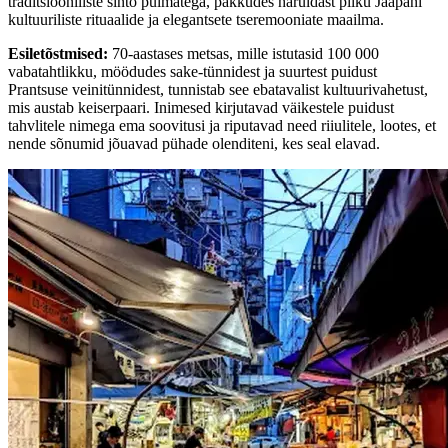
traditsiooniliste šinto pulmatega, pakkudes haruldast pilku Jaapani
kultuuriliste rituaalide ja elegantsete tseremooniate maailma.
Esiletõstmised
:
70-aastases metsas, mille istutasid 100 000
vabatahtlikku, möödudes sake-tünnidest ja suurtest puidust
Prantsuse veinitünnidest, tunnistab see ebatavalist kultuurivahetust,
mis austab keiserpaari. Inimesed kirjutavad väikestele puidust
tahvlitele nimega ema soovitusi ja riputavad need riiulitele, lootes, et
nende sõnumid jõuavad pühade olenditeni, kes seal elavad.