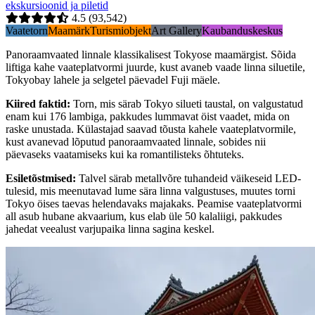
ekskursioonid ja piletid
4.5
(93,542)
Vaatetorn
Maamärk
Turismiobjekt
Art Gallery
Kaubanduskeskus
Panoraamvaated linnale klassikalisest Tokyose maamärgist. Sõida
liftiga kahe vaateplatvormi juurde, kust avaneb vaade linna siluetile,
Tokyobay lahele ja selgetel päevadel Fuji mäele.
Kiired faktid
:
Torn, mis särab Tokyo silueti taustal, on valgustatud
enam kui 176 lambiga, pakkudes lummavat öist vaadet, mida on
raske unustada. Külastajad saavad tõusta kahele vaateplatvormile,
kust avanevad lõputud panoraamvaated linnale, sobides nii
päevaseks vaatamiseks kui ka romantilisteks õhtuteks.
Esiletõstmised
:
Talvel särab metallvõre tuhandeid väikeseid LED-
tulesid, mis meenutavad lume sära linna valgustuses, muutes torni
Tokyo öises taevas helendavaks majakaks. Peamise vaateplatvormi
all asub hubane akvaarium, kus elab üle 50 kalaliigi, pakkudes
jahedat veealust varjupaika linna sagina keskel.