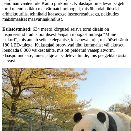
panoraamvaateid üle Kanto piirkonna. Külastajad imetlevad sageli
torni uuenduslikku maavärinatehnoloogiat, mis ühendab iidseid
arhitektuurilisi tehnikaid kaasaegse insenerteadusega, pakkudes
maksimaalset maavärinakindlust.
Esiletõstmised
:
634 meetri kõrgusel seisva torni disain on
inspireeritud traditsioonilisest Jaapani mõõgast nimega "Mune-
tsukuri", mis annab sellele elegantse, kitseneva kuju, mis öösel särab
180 LED-tulega. Külastajad proovivad tihti kummalist väljakutset
loendada 8 000 väikest tähte, mis on peidetud vaateplatvormi
klaaspõrandasse, luues jalge all sädeleva tunde, mis peegeldab öistä
taevast.