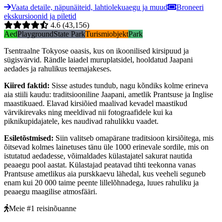
Vaata detaile, näpunäiteid, lahtiolekuaegu ja muud
Broneeri
ekskursioonid ja piletid
4.6
(43,156)
Aed
Playground
State Park
Turismiobjekt
Park
Tsentraalne Tokyose oaasis, kus on ikoonilised kirsipuud ja
sügisvärvid. Rändle laiadel muruplatsidel, hooldatud Jaapani
aedades ja rahulikus teemajakeses.
Kiired faktid
:
Sisse astudes tundub, nagu kõndiks kolme erineva
aia stiili kaudu: traditsiooniline Jaapani, ametlik Prantsuse ja Inglise
maastikuaed. Elavad kirsiõied maalivad kevadel maastikud
värvikirevaks ning meeldivad nii fotograafidele kui ka
piknikupidajatele, kes naudivad rahulikku vaadet.
Esiletõstmised
:
Siin valitseb omapärane traditsioon kirsiõitega, mis
õitsevad kolmes lainetuses tänu üle 1000 erinevale sordile, mis on
istutatud aedadesse, võimaldades külastajatel sakurat nautida
peaaegu pool aastat. Külastajad peatavad tihti teekonna vanas
Prantsuse ametlikus aia purskkaevu lähedal, kus veeheli seguneb
enam kui 20 000 taime peente lillelõhnadega, luues rahuliku ja
peaaegu maagilise atmosfääri.
Meie #1 reisinõuanne