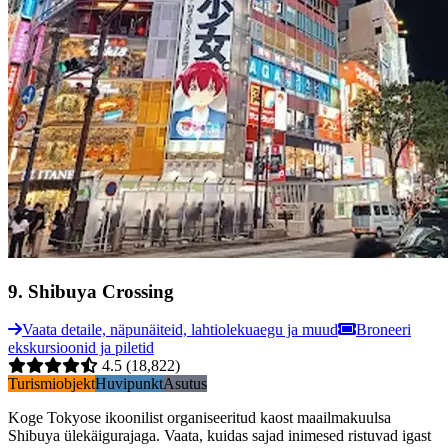
9
.
Shibuya Crossing
Vaata detaile, näpunäiteid, lahtiolekuaegu ja muud
Broneeri
ekskursioonid ja piletid
4.5
(18,822)
Turismiobjekt
Huvipunkt
Asutus
Koge Tokyose ikoonilist organiseeritud kaost maailmakuulsa
Shibuya ülekäigurajaga. Vaata, kuidas sajad inimesed ristuvad igast