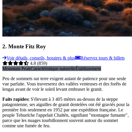
2
.
Monte Fitz Roy
Voir détails, conseils, horaires & plus
Réservez tours & billets
4.8
(859)
Mountain Peak
Caractéristique naturelle
Établissement
Peu de sommets sur terre exigent autant de patience pour une seule
vue parfaite. Vous traverserez des vallées venteuses et des forêts de
lengas avant de voir le soleil levant embraser le granit.
Faits rapides
:
S'élevant à 3 405 mètres au-dessus de la steppe
patagonienne, ses aiguilles de granit dentelées ont été graviés pour la
première fois seulement en 1952 par une expédition française. Le
peuple Tehuelche l'appelait Chaltén, signifiant "montagne fumante",
parce que les nuages tourbillonnent souvent autour du sommet
comme une fumée de feu.