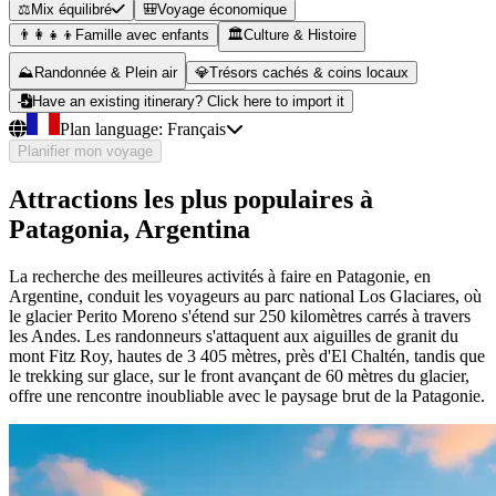
⚖️
Mix équilibré
🎒
Voyage économique
👨‍👩‍👧‍👦
Famille avec enfants
🏛️
Culture & Histoire
⛰️
Randonnée & Plein air
💎
Trésors cachés & coins locaux
Have an existing itinerary? Click here to import it
Plan language:
Français
Planifier mon voyage
Attractions les plus populaires à
Patagonia, Argentina
La recherche des meilleures activités à faire en Patagonie, en
Argentine, conduit les voyageurs au parc national Los Glaciares, où
le glacier Perito Moreno s'étend sur 250 kilomètres carrés à travers
les Andes. Les randonneurs s'attaquent aux aiguilles de granit du
mont Fitz Roy, hautes de 3 405 mètres, près d'El Chaltén, tandis que
le trekking sur glace, sur le front avançant de 60 mètres du glacier,
offre une rencontre inoubliable avec le paysage brut de la Patagonie.