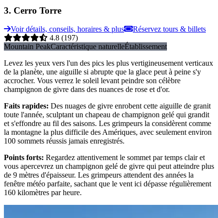
3
.
Cerro Torre
Voir détails, conseils, horaires & plus
Réservez tours & billets
4.8
(197)
Mountain Peak
Caractéristique naturelle
Établissement
Levez les yeux vers l'un des pics les plus vertigineusement verticaux
de la planète, une aiguille si abrupte que la glace peut à peine s'y
accrocher. Vous verrez le soleil levant peindre son célèbre
champignon de givre dans des nuances de rose et d'or.
Faits rapides
:
Des nuages de givre enrobent cette aiguille de granit
toute l'année, sculptant un chapeau de champignon gelé qui grandit
et s'effondre au fil des saisons. Les grimpeurs la considèrent comme
la montagne la plus difficile des Amériques, avec seulement environ
100 sommets réussis jamais enregistrés.
Points forts
:
Regardez attentivement le sommet par temps clair et
vous apercevrez un champignon gelé de givre qui peut atteindre plus
de 9 mètres d'épaisseur. Les grimpeurs attendent des années la
fenêtre météo parfaite, sachant que le vent ici dépasse régulièrement
160 kilomètres par heure.