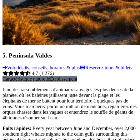
5
.
Peninsula Valdes
Voir détails, conseils, horaires & plus
Réservez tours & billets
4.7
(1,276)
Caractéristique naturelle
Établissement
L'un des rassemblements d'animaux sauvages les plus denses de la
planète, où les baleines jaillissent juste devant la plage et les
éléphants de mer se battent pour leur territoire à quelques pas de
vous. Vous marcherez parmi un million de manchots, regarderez des
orques chasser dans les vagues et entendrez le souffle de géants de
40 tonnes résonner sur l'eau.
Faits rapides
:
Every year between June and December, over 2,000
southern right whales migrate to the calm gulfs surrounding this
peninsula to mate and calve. The shoreline also hosts the only place