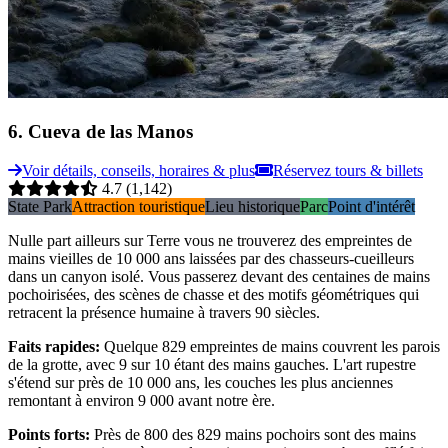
6
.
Cueva de las Manos
Voir détails, conseils, horaires & plus
Réservez tours & billets
4.7
(1,142)
State Park
Attraction touristique
Lieu historique
Parc
Point d'intérêt
Nulle part ailleurs sur Terre vous ne trouverez des empreintes de
mains vieilles de 10 000 ans laissées par des chasseurs-cueilleurs
dans un canyon isolé. Vous passerez devant des centaines de mains
pochoirisées, des scènes de chasse et des motifs géométriques qui
retracent la présence humaine à travers 90 siècles.
Faits rapides
:
Quelque 829 empreintes de mains couvrent les parois
de la grotte, avec 9 sur 10 étant des mains gauches. L'art rupestre
s'étend sur près de 10 000 ans, les couches les plus anciennes
remontant à environ 9 000 avant notre ère.
Points forts
:
Près de 800 des 829 mains pochoirs sont des mains