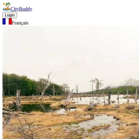
CityBuddy
Login
Français