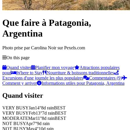
Que faire à Patagonia,
Argentina
Photo prise par Carolina Noir sur Pexels.com
On this page
Quand visiter
Planifier mon voyage
Attractions populaires
pour
Where to Stay
Nourriture & boissons traditionnelles
Excursions d'une journée les plus populaires
Commentaires (9)
Comment y arriver
Informations utiles pour Patagonia, Argentina
Quand visiter
VERY BUSY
Jan
14
°
8
d rain
BEST
VERY BUSY
Feb
13
°
7
d rain
BEST
MODERATE
Mar
11
°
8
d rain
BEST
NOT BUSY
Apr
7
°
9
d rain
NOT BUSY
May
4
°
10
d rain