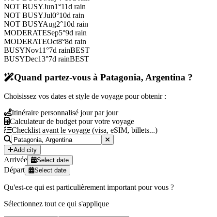
NOT BUSY
Jun
1
°
11
d rain
NOT BUSY
Jul
0
°
10
d rain
NOT BUSY
Aug
2
°
10
d rain
MODERATE
Sep
5
°
9
d rain
MODERATE
Oct
8
°
8
d rain
BUSY
Nov
11
°
7
d rain
BEST
BUSY
Dec
13
°
7
d rain
BEST
Quand partez-vous à Patagonia, Argentina ?
Choisissez vos dates et style de voyage pour obtenir :
Itinéraire personnalisé jour par jour
Calculateur de budget pour votre voyage
Checklist avant le voyage (visa, eSIM, billets...)
Add city
Arrivée
Select date
Départ
Select date
Qu'est-ce qui est particulièrement important pour vous ?
Sélectionnez tout ce qui s'applique