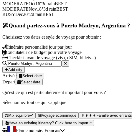
MODERATE
Oct
16
°
3
d rain
BEST
MODERATE
Nov
18
°
3
d rain
BEST
BUSY
Dec
20
°
2
d rain
BEST
Quand partez-vous à Puerto Madryn, Argentina ?
Choisissez vos dates et style de voyage pour obtenir :
Itinéraire personnalisé jour par jour
Calculateur de budget pour votre voyage
Checklist avant le voyage (visa, eSIM, billets...)
Add city
Arrivée
Select date
Départ
Select date
Qu'est-ce qui est particulièrement important pour vous ?
Sélectionnez tout ce qui s'applique
⚖️
Mix équilibré
🎒
Voyage économique
👨‍👩‍👧‍👦
Famille avec enfants
Have an existing itinerary? Click here to import it
Plan language:
Français