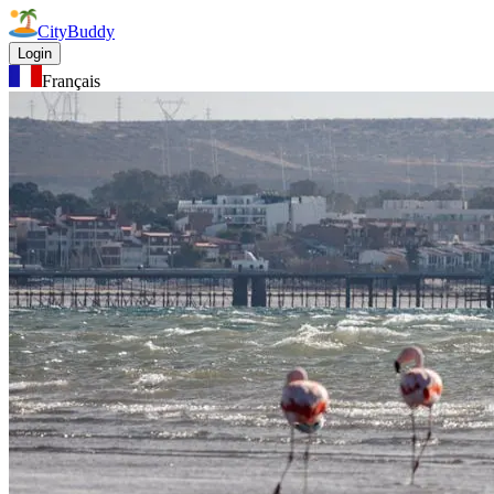
CityBuddy
Login
Français