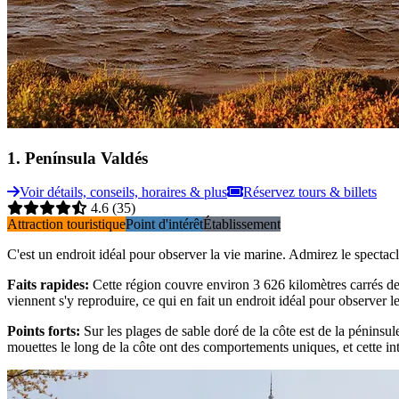
1
.
Península Valdés
Voir détails, conseils, horaires & plus
Réservez tours & billets
4.6
(35)
Attraction touristique
Point d'intérêt
Établissement
C'est un endroit idéal pour observer la vie marine. Admirez le spectac
Faits rapides
:
Cette région couvre environ 3 626 kilomètres carrés d
viennent s'y reproduire, ce qui en fait un endroit idéal pour observer le
Points forts
:
Sur les plages de sable doré de la côte est de la péninsul
mouettes le long de la côte ont des comportements uniques, et cette int