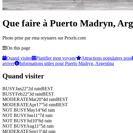
Que faire à Puerto Madryn, Arg
Photo prise par ema reynares sur Pexels.com
On this page
Quand visiter
Planifier mon voyage
Attractions populaires pour
arriver
Informations utiles pour Puerto Madryn, Argentina
Quand visiter
BUSY
Jan
22
°
2
d rain
BEST
BUSY
Feb
22
°
3
d rain
BEST
MODERATE
Mar
20
°
4
d rain
BEST
MODERATE
Apr
17
°
5
d rain
BEST
NOT BUSY
May
14
°
6
d rain
NOT BUSY
Jun
11
°
7
d rain
NOT BUSY
Jul
10
°
6
d rain
NOT BUSY
Aug
11
°
5
d rain
MODERATE
Sep
13
°
4
d rain