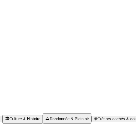
🏛️
Culture & Histoire
⛰️
Randonnée & Plein air
💎
Trésors cachés & coi