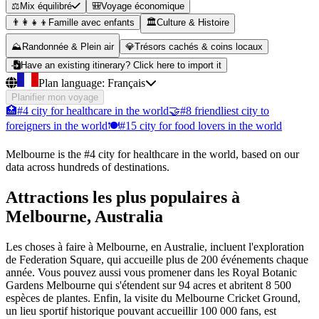
⚖️
Mix équilibré
🎒
Voyage économique
👨‍👩‍👧‍👦
Famille avec enfants
🏛️
Culture & Histoire
⛰️
Randonnée & Plein air
💎
Trésors cachés & coins locaux
Have an existing itinerary? Click here to import it
Plan language:
Français
Planifier mon voyage
🏥
#4 city for healthcare in the world
🤝
#8 friendliest city to
foreigners in the world
🍽️
#15 city for food lovers in the world
Melbourne is the #4 city for healthcare in the world, based on our
data across hundreds of destinations.
Attractions les plus populaires à
Melbourne, Australia
Les choses à faire à Melbourne, en Australie, incluent l'exploration
de Federation Square, qui accueille plus de 200 événements chaque
année. Vous pouvez aussi vous promener dans les Royal Botanic
Gardens Melbourne qui s'étendent sur 94 acres et abritent 8 500
espèces de plantes. Enfin, la visite du Melbourne Cricket Ground,
un lieu sportif historique pouvant accueillir 100 000 fans, est