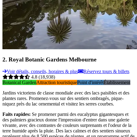
2
.
Royal Botanic Gardens Melbourne
Voir détails, conseils, horaires & plus
Réservez tours & billets
4.8
(18,938)
Botanical Garden
Attraction touristique
Point d'intérêt
Établissement
Jardins victoriens de classe mondiale avec des lacs paisibles et des
plantes rares. Promenez-vous sur des sentiers ombragés, pique-
niquez près du lac ornemental et visitez les serres courbes.
Faits rapides
:
Se promener parmi des eucalyptus gigantesques et
des palmiers gracieux donne l'impression d'entrer dans une galerie
vivante, avec des contrastes de couleurs surprenants et l'odeur de la
terre humide après la pluie. Des lacs calmes et des sentiers sinueux
protègent plus de 8 500 espèces de plantes, et un programme actif de