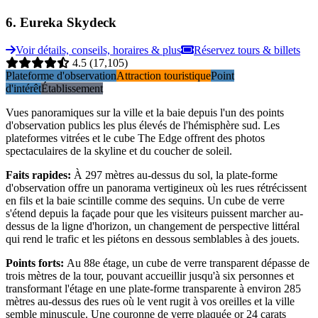
6
.
Eureka Skydeck
Voir détails, conseils, horaires & plus
Réservez tours & billets
4.5
(17,105)
Plateforme d'observation
Attraction touristique
Point
d'intérêt
Établissement
Vues panoramiques sur la ville et la baie depuis l'un des points
d'observation publics les plus élevés de l'hémisphère sud. Les
plateformes vitrées et le cube The Edge offrent des photos
spectaculaires de la skyline et du coucher de soleil.
Faits rapides
:
À 297 mètres au-dessus du sol, la plate-forme
d'observation offre un panorama vertigineux où les rues rétrécissent
en fils et la baie scintille comme des sequins. Un cube de verre
s'étend depuis la façade pour que les visiteurs puissent marcher au-
dessus de la ligne d'horizon, un changement de perspective littéral
qui rend le trafic et les piétons en dessous semblables à des jouets.
Points forts
:
Au 88e étage, un cube de verre transparent dépasse de
trois mètres de la tour, pouvant accueillir jusqu'à six personnes et
transformant l'étage en une plate-forme transparente à environ 285
mètres au-dessus des rues où le vent rugit à vos oreilles et la ville
semble minuscule. Une couronne de verre plaquée or 24 carats