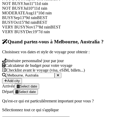
NOT BUSY
Jun
11
°
11
d rain
NOT BUSY
Jul
10
°
11
d rain
MODERATE
Aug
11
°
10
d rain
BUSY
Sep
13
°
9
d rain
BEST
BUSY
Oct
15
°
8
d rain
BEST
VERY BUSY
Nov
17
°
8
d rain
BEST
VERY BUSY
Dec
19
°
7
d rain
Quand partez-vous à Melbourne, Australia ?
Choisissez vos dates et style de voyage pour obtenir :
Itinéraire personnalisé jour par jour
Calculateur de budget pour votre voyage
Checklist avant le voyage (visa, eSIM, billets...)
Add city
Arrivée
Select date
Départ
Select date
Qu'est-ce qui est particulièrement important pour vous ?
Sélectionnez tout ce qui s'applique