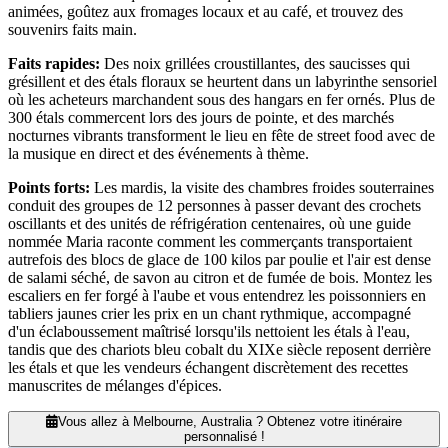
animées, goûtez aux fromages locaux et au café, et trouvez des
souvenirs faits main.
Faits rapides
:
Des noix grillées croustillantes, des saucisses qui
grésillent et des étals floraux se heurtent dans un labyrinthe sensoriel
où les acheteurs marchandent sous des hangars en fer ornés. Plus de
300 étals commercent lors des jours de pointe, et des marchés
nocturnes vibrants transforment le lieu en fête de street food avec de
la musique en direct et des événements à thème.
Points forts
:
Les mardis, la visite des chambres froides souterraines
conduit des groupes de 12 personnes à passer devant des crochets
oscillants et des unités de réfrigération centenaires, où une guide
nommée Maria raconte comment les commerçants transportaient
autrefois des blocs de glace de 100 kilos par poulie et l'air est dense
de salami séché, de savon au citron et de fumée de bois. Montez les
escaliers en fer forgé à l'aube et vous entendrez les poissonniers en
tabliers jaunes crier les prix en un chant rythmique, accompagné
d'un éclaboussement maîtrisé lorsqu'ils nettoient les étals à l'eau,
tandis que des chariots bleu cobalt du XIXe siècle reposent derrière
les étals et que les vendeurs échangent discrètement des recettes
manuscrites de mélanges d'épices.
Vous allez à Melbourne, Australia ? Obtenez votre itinéraire
personnalisé !