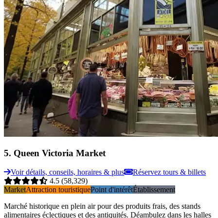
5
.
Queen Victoria Market
Voir détails, conseils, horaires & plus
Réservez tours & billets
4.5
(58,329)
Market
Attraction touristique
Point d'intérêt
Établissement
Marché historique en plein air pour des produits frais, des stands
alimentaires éclectiques et des antiquités. Déambulez dans les halles