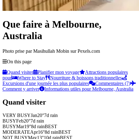
Que faire à Melbourne,
Australia
Photo prise par Masihullah Mobin sur Pexels.com
On this page
Quand visiter
Planifier mon voyage
Attractions populaires
pour
Where to Stay
Nourriture & boissons traditionnelles
Excursions d'une journée les plus populaires
Commentaires (7)
Comment y arriver
Informations utiles pour Melbourne, Australia
Quand visiter
VERY BUSY
Jan
20
°
7
d rain
BUSY
Feb
20
°
7
d rain
BUSY
Mar
19
°
8
d rain
BEST
MODERATE
Apr
16
°
8
d rain
BEST
NOT BUSY
May
13
°
10
d rain
BEST