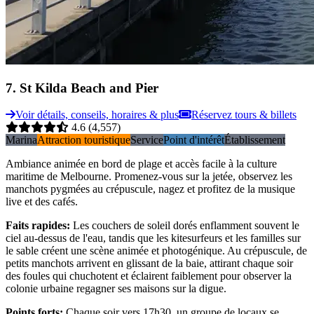
7
.
St Kilda Beach and Pier
Voir détails, conseils, horaires & plus
Réservez tours & billets
4.6
(4,557)
Marina
Attraction touristique
Service
Point d'intérêt
Établissement
Ambiance animée en bord de plage et accès facile à la culture
maritime de Melbourne. Promenez-vous sur la jetée, observez les
manchots pygmées au crépuscule, nagez et profitez de la musique
live et des cafés.
Faits rapides
:
Les couchers de soleil dorés enflamment souvent le
ciel au-dessus de l'eau, tandis que les kitesurfeurs et les familles sur
le sable créent une scène animée et photogénique. Au crépuscule, de
petits manchots arrivent en glissant de la baie, attirant chaque soir
des foules qui chuchotent et éclairent faiblement pour observer la
colonie urbaine regagner ses maisons sur la digue.
Points forts
:
Chaque soir vers 17h30, un groupe de locaux se