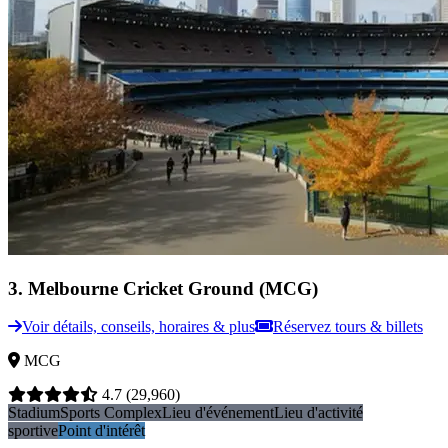
3
.
Melbourne Cricket Ground (MCG)
Voir détails, conseils, horaires & plus
Réservez tours & billets
MCG
4.7
(29,960)
Stadium
Sports Complex
Lieu d'événement
Lieu d'activité
sportive
Point d'intérêt