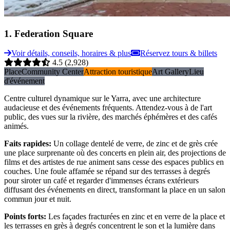
1
.
Federation Square
Voir détails, conseils, horaires & plus
Réservez tours & billets
4.5
(2,928)
Place
Community Center
Attraction touristique
Art Gallery
Lieu
d'événement
Centre culturel dynamique sur le Yarra, avec une architecture
audacieuse et des événements fréquents. Attendez-vous à de l'art
public, des vues sur la rivière, des marchés éphémères et des cafés
animés.
Faits rapides
:
Un collage dentelé de verre, de zinc et de grès crée
une place surprenante où des concerts en plein air, des projections de
films et des artistes de rue animent sans cesse des espaces publics en
couches. Une foule affamée se répand sur des terrasses à degrés
pour siroter un café et regarder d'immenses écrans extérieurs
diffusant des événements en direct, transformant la place en un salon
commun jour et nuit.
Points forts
:
Les façades fracturées en zinc et en verre de la place et
les terrasses en grès à degrés concentrent le son et la lumière dans