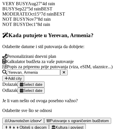
VERY BUSY
Aug
27
°
4
d rain
BUSY
Sep
22
°
5
d rain
BEST
MODERATE
Oct
15
°
7
d rain
BEST
NOT BUSY
Nov
7
°
8
d rain
NOT BUSY
Dec
1
°
8
d rain
Kada putujete u Yerevan, Armenia?
Odaberite datume i stil putovanja da dobijete:
Personalizirani dnevni plan
Kalkulator budžeta za vaše putovanje
Popis za pripremu prije putovanja (viza, eSIM, ulaznice...)
Add city
Dolazak
Select date
Odlazak
Select date
Je li vam nešto od ovoga posebno važno?
Odaberite sve što se odnosi
⚖️
Uravnotežen izbor
🎒
Putovanje s ograničenim budžetom
👨‍👩‍👧‍👦
Obitelj s djecom
🏛️
Kultura i povijest