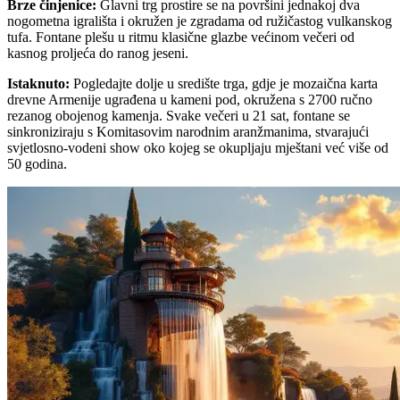
Brze činjenice
:
Glavni trg prostire se na površini jednakoj dva
nogometna igrališta i okružen je zgradama od ružičastog vulkanskog
tufa. Fontane plešu u ritmu klasične glazbe većinom večeri od
kasnog proljeća do ranog jeseni.
Istaknuto
:
Pogledajte dolje u središte trga, gdje je mozaična karta
drevne Armenije ugrađena u kameni pod, okružena s 2700 ručno
rezanog obojenog kamenja. Svake večeri u 21 sat, fontane se
sinkroniziraju s Komitasovim narodnim aranžmanima, stvarajući
svjetlosno-vodeni show oko kojeg se okupljaju mještani već više od
50 godina.