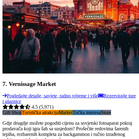
7
.
Vernissage Market
Pogledajte detalje, savjete, radno vrijeme i više
Rezervirajte ture
i ulaznice
4.5
(5,971)
Gift Shop
Turistička atrakcija
Market
Točka interesa
Store
Gdje drugdje možete pogoditi cijenu za sovjetski fotoaparat pokraj
prodavača koji igra šah sa susjedom? Prošećite redovima šarenih
tepiha, rezbarenih kompleta za backgammon i ručno izrađenog