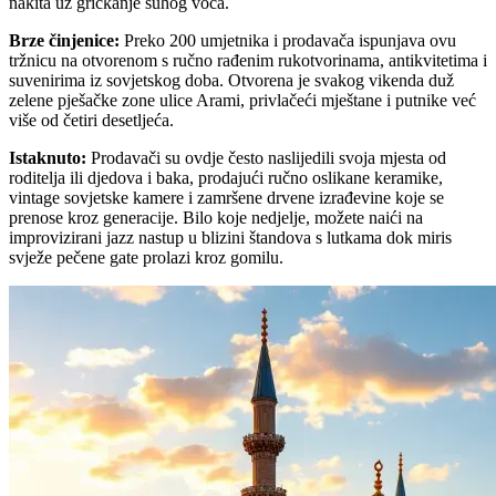
nakita uz grickanje suhog voća.
Brze činjenice
:
Preko 200 umjetnika i prodavača ispunjava ovu
tržnicu na otvorenom s ručno rađenim rukotvorinama, antikvitetima i
suvenirima iz sovjetskog doba. Otvorena je svakog vikenda duž
zelene pješačke zone ulice Arami, privlačeći mještane i putnike već
više od četiri desetljeća.
Istaknuto
:
Prodavači su ovdje često naslijedili svoja mjesta od
roditelja ili djedova i baka, prodajući ručno oslikane keramike,
vintage sovjetske kamere i zamršene drvene izrađevine koje se
prenose kroz generacije. Bilo koje nedjelje, možete naići na
improvizirani jazz nastup u blizini štandova s lutkama dok miris
svježe pečene gate prolazi kroz gomilu.