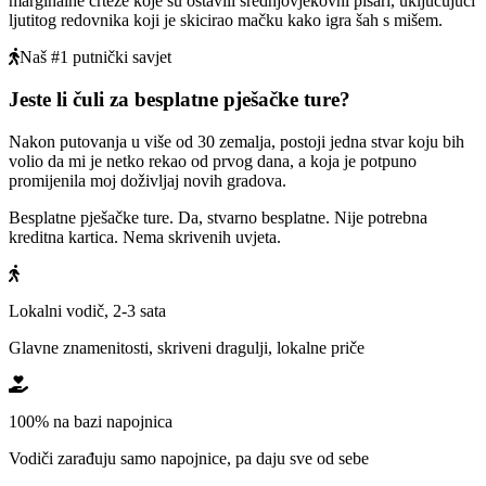
marginalne crteže koje su ostavili srednjovjekovni pisari, uključujući
ljutitog redovnika koji je skicirao mačku kako igra šah s mišem.
Naš #1 putnički savjet
Jeste li čuli za besplatne pješačke ture?
Nakon putovanja u više od 30 zemalja, postoji jedna stvar koju bih
volio da mi je netko rekao od prvog dana, a koja je potpuno
promijenila moj doživljaj novih gradova.
Besplatne pješačke ture. Da, stvarno besplatne. Nije potrebna
kreditna kartica. Nema skrivenih uvjeta.
Lokalni vodič, 2-3 sata
Glavne znamenitosti, skriveni dragulji, lokalne priče
100% na bazi napojnica
Vodiči zarađuju samo napojnice, pa daju sve od sebe