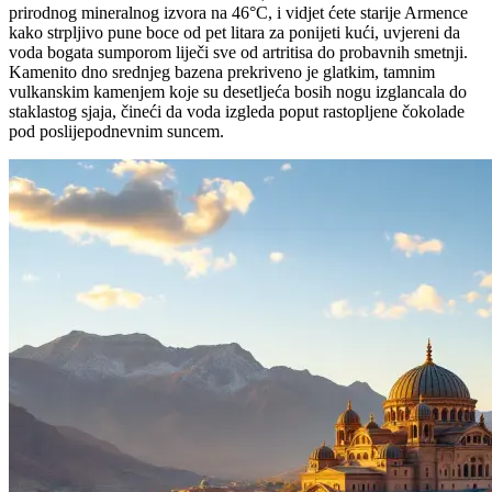
prirodnog mineralnog izvora na 46°C, i vidjet ćete starije Armence
kako strpljivo pune boce od pet litara za ponijeti kući, uvjereni da
voda bogata sumporom liječi sve od artritisa do probavnih smetnji.
Kamenito dno srednjeg bazena prekriveno je glatkim, tamnim
vulkanskim kamenjem koje su desetljeća bosih nogu izglancala do
staklastog sjaja, čineći da voda izgleda poput rastopljene čokolade
pod poslijepodnevnim suncem.