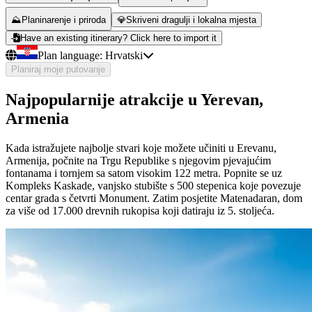
⛰️
Planinarenje i priroda
💎
Skriveni dragulji i lokalna mjesta
Have an existing itinerary? Click here to import it
Plan language:
Hrvatski
Planiraj moje putovanje
Najpopularnije atrakcije u Yerevan,
Armenia
Kada istražujete najbolje stvari koje možete učiniti u Erevanu,
Armenija, počnite na Trgu Republike s njegovim pjevajućim
fontanama i tornjem sa satom visokim 122 metra. Popnite se uz
Kompleks Kaskade, vanjsko stubište s 500 stepenica koje povezuje
centar grada s četvrti Monument. Zatim posjetite Matenadaran, dom
za više od 17.000 drevnih rukopisa koji datiraju iz 5. stoljeća.