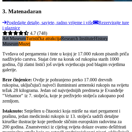
3
.
Matenadaran
Pogledajte detalje, savjete, radno vrijeme i više
Rezervirajte ture
i ulaznice
4.7
(748)
Art Museum
Turistička atrakcija
Research Institute
History
Museum
Muzej
Tvrđava od pergamenta i tinte u kojoj je 17.000 rukom pisanih priča
nadživjelo carstva. Stajat ćete na korak od rukopisa starih 1000
godina, čiji zlatni listići još uvijek svjetlucaju pod blagim svjetlima
galerije.
Brze činjenice
:
Ovdje je pohranjeno preko 17.000 drevnih
rukopisa, uključujući najveći iluminirani armenski rukopis na svijetu
težak 28 kilograma. Jedan od najvrjednijih predmeta je Evanđelje
"Vehamor" iz 7. stoljeća, koje je preživjelo stoljeća zakopano pod
zemljom.
Istaknuto
:
Smješten u čitaonici koja miriše na stari pergament i
prašinu, jedan medicinski rukopis iz 13. stoljeća sadrži detaljne
kirurške ilustracije koje prethode sličnim europskim radovima za
200 godina. Znanstvenici iz cijelog svijeta dolaze ovamo dešifrirati