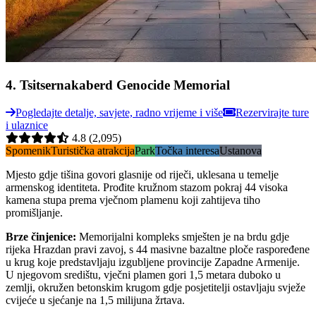
4
.
Tsitsernakaberd Genocide Memorial
Pogledajte detalje, savjete, radno vrijeme i više
Rezervirajte ture
i ulaznice
4.8
(2,095)
Spomenik
Turistička atrakcija
Park
Točka interesa
Ustanova
Mjesto gdje tišina govori glasnije od riječi, uklesana u temelje
armenskog identiteta. Prođite kružnom stazom pokraj 44 visoka
kamena stupa prema vječnom plamenu koji zahtijeva tiho
promišljanje.
Brze činjenice
:
Memorijalni kompleks smješten je na brdu gdje
rijeka Hrazdan pravi zavoj, s 44 masivne bazaltne ploče raspoređene
u krug koje predstavljaju izgubljene provincije Zapadne Armenije.
U njegovom središtu, vječni plamen gori 1,5 metara duboko u
zemlji, okružen betonskim krugom gdje posjetitelji ostavljaju svježe
cvijeće u sjećanje na 1,5 milijuna žrtava.