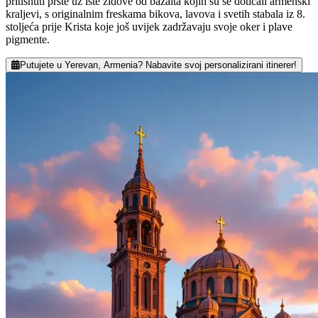
pritisnuti prste uz iste zidove od bazalta kojih su se doticali armenski
kraljevi, s originalnim freskama bikova, lavova i svetih stabala iz 8.
stoljeća prije Krista koje još uvijek zadržavaju svoje oker i plave
pigmente.
Putujete u Yerevan, Armenia? Nabavite svoj personalizirani itinerer!