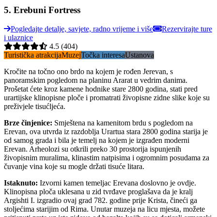
5
.
Erebuni Fortress
Pogledajte detalje, savjete, radno vrijeme i više
Rezervirajte ture
i ulaznice
4.5
(404)
Turistička atrakcija
Muzej
Točka interesa
Ustanova
Kročite na točno ono brdo na kojem je rođen Jerevan, s
panoramskim pogledom na planinu Ararat u vedrim danima.
Prošetat ćete kroz kamene hodnike stare 2800 godina, stati pred
urartijske klinopisne ploče i promatrati živopisne zidne slike koje su
preživjele tisućljeća.
Brze činjenice
:
Smještena na kamenitom brdu s pogledom na
Erevan, ova utvrda iz razdoblja Urartua stara 2800 godina starija je
od samog grada i bila je temelj na kojem je izgrađen moderni
Erevan. Arheolozi su otkrili preko 30 prostorija ispunjenih
živopisnim muralima, klinastim natpisima i ogromnim posudama za
čuvanje vina koje su mogle držati tisuće litara.
Istaknuto
:
Izvorni kamen temeljac Erevana doslovno je ovdje.
Klinopisna ploča uklesana u zid tvrđave proglašava da je kralj
Argishti I. izgradio ovaj grad 782. godine prije Krista, čineći ga
stoljećima starijim od Rima. Unutar muzeja na licu mjesta, možete