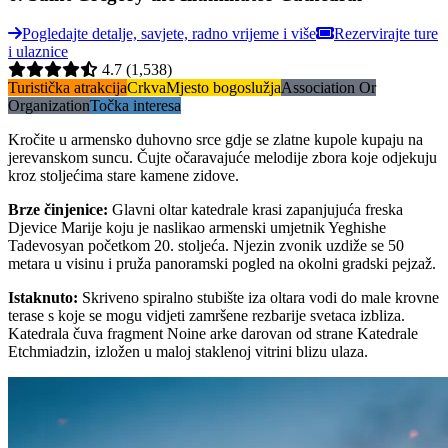
Pogledajte detalje, savjete, radno vrijeme i više
Rezervirajte ture
i ulaznice
4.7
(1,538)
Turistička atrakcija
Crkva
Mjesto bogoslužja
Association Or
Organization
Točka interesa
Kročite u armensko duhovno srce gdje se zlatne kupole kupaju na
jerevanskom suncu. Čujte očaravajuće melodije zbora koje odjekuju
kroz stoljećima stare kamene zidove.
Brze činjenice
:
Glavni oltar katedrale krasi zapanjujuća freska
Djevice Marije koju je naslikao armenski umjetnik Yeghishe
Tadevosyan početkom 20. stoljeća. Njezin zvonik uzdiže se 50
metara u visinu i pruža panoramski pogled na okolni gradski pejzaž.
Istaknuto
:
Skriveno spiralno stubište iza oltara vodi do male krovne
terase s koje se mogu vidjeti zamršene rezbarije svetaca izbliza.
Katedrala čuva fragment Noine arke darovan od strane Katedrale
Etchmiadzin, izložen u maloj staklenoj vitrini blizu ulaza.