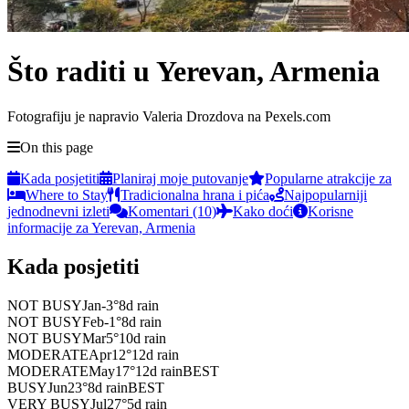
Što raditi u Yerevan, Armenia
Fotografiju je napravio Valeria Drozdova na Pexels.com
On this page
Kada posjetiti
Planiraj moje putovanje
Popularne atrakcije za
Where to Stay
Tradicionalna hrana i pića
Najpopularniji
jednodnevni izleti
Komentari (10)
Kako doći
Korisne
informacije za Yerevan, Armenia
Kada posjetiti
NOT BUSY
Jan
-3
°
8
d rain
NOT BUSY
Feb
-1
°
8
d rain
NOT BUSY
Mar
5
°
10
d rain
MODERATE
Apr
12
°
12
d rain
MODERATE
May
17
°
12
d rain
BEST
BUSY
Jun
23
°
8
d rain
BEST
VERY BUSY
Jul
27
°
5
d rain