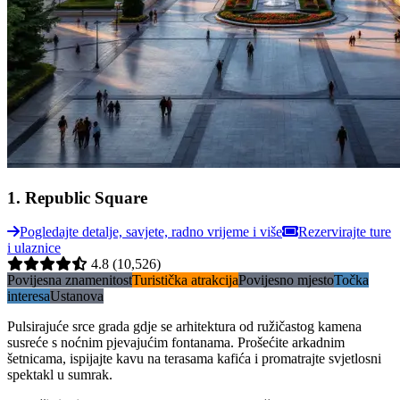
1
.
Republic Square
Pogledajte detalje, savjete, radno vrijeme i više
Rezervirajte ture
i ulaznice
4.8
(10,526)
Povijesna znamenitost
Turistička atrakcija
Povijesno mjesto
Točka
interesa
Ustanova
Pulsirajuće srce grada gdje se arhitektura od ružičastog kamena
susreće s noćnim pjevajućim fontanama. Prošećite arkadnim
šetnicama, ispijajte kavu na terasama kafića i promatrajte svjetlosni
spektakl u sumrak.