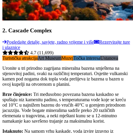
2
.
Cascade Complex
Pogledajte detalje, savjete, radno vrijeme i više
Rezervirajte ture
i ulaznice
4.7
(11,699)
Turistička atrakcija
Art Museum
Muzej
Točka interesa
Ustanova
Uronite u tri prirodno zagrijana mineralna bazena smještena na
stjenovitoj padini, svaki na različitoj temperaturi. Osjetite vulkanski
kamen pod nogama dok topla voda prelijeva iz bazena u bazen u
ovoj kupelji na otvorenom u planini.
Brze činjenice
:
Tri međusobno povezana bazena kaskadno se
spuštaju niz kamenitu padinu, s temperaturama vode koje se kreću
od 10°C u najnižem bazenu do vrućih 40°C u gornjem prirodnom
jacuzziju. Vode bogate mineralima sadrže preko 20 različitih
elemenata u tragovima, a neki mještani kunu se u 12-minutno
namakanje kao savršeno trajanje za maksimalnu korist.
Istaknuto
:
Na samom vrhu kaskade, voda izvire izravno iz