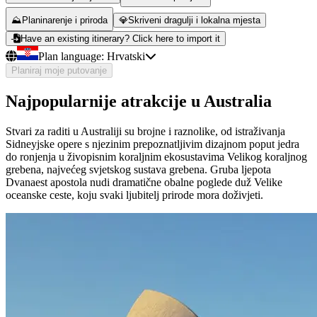
⛰️
Planinarenje i priroda
💎
Skriveni dragulji i lokalna mjesta
Have an existing itinerary? Click here to import it
Plan language:
Hrvatski
Planiraj moje putovanje
Najpopularnije atrakcije u Australia
Stvari za raditi u Australiji su brojne i raznolike, od istraživanja
Sidneyjske opere s njezinim prepoznatljivim dizajnom poput jedra
do ronjenja u živopisnim koraljnim ekosustavima Velikog koraljnog
grebena, najvećeg svjetskog sustava grebena. Gruba ljepota
Dvanaest apostola nudi dramatične obalne poglede duž Velike
oceanske ceste, koju svaki ljubitelj prirode mora doživjeti.