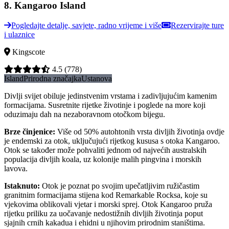
8
.
Kangaroo Island
Pogledajte detalje, savjete, radno vrijeme i više
Rezervirajte ture
i ulaznice
Kingscote
4.5
(778)
Island
Prirodna značajka
Ustanova
Divlji svijet obiluje jedinstvenim vrstama i zadivljujućim kamenim
formacijama. Susretnite rijetke životinje i poglede na more koji
oduzimaju dah na nezaboravnom otočkom bijegu.
Brze činjenice
:
Više od 50% autohtonih vrsta divljih životinja ovdje
je endemski za otok, uključujući rijetkog kususa s otoka Kangaroo.
Otok se također može pohvaliti jednom od najvećih australskih
populacija divljih koala, uz kolonije malih pingvina i morskih
lavova.
Istaknuto
:
Otok je poznat po svojim upečatljivim ružičastim
granitnim formacijama stijena kod Remarkable Rocksa, koje su
vjekovima oblikovali vjetar i morski sprej. Otok Kangaroo pruža
rijetku priliku za uočavanje nedostižnih divljih životinja poput
sjajnih crnih kakadua i ehidni u njihovim prirodnim staništima.