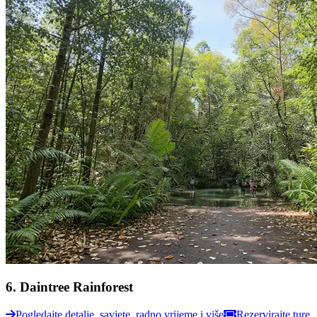
6
.
Daintree Rainforest
Pogledajte detalje, savjete, radno vrijeme i više
Rezervirajte ture