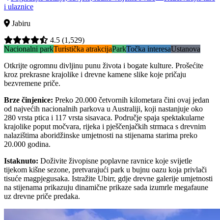
i ulaznice
Jabiru
4.5
(1,529)
Nacionalni park
Turistička atrakcija
Park
Točka interesa
Ustanova
Otkrijte ogromnu divljinu punu života i bogate kulture. Prošećite
kroz prekrasne krajolike i drevne kamene slike koje pričaju
bezvremene priče.
Brze činjenice
:
Preko 20.000 četvornih kilometara čini ovaj jedan
od najvećih nacionalnih parkova u Australiji, koji nastanjuje oko
280 vrsta ptica i 117 vrsta sisavaca. Područje spaja spektakularne
krajolike poput močvara, rijeka i pješčenjačkih strmaca s drevnim
nalazištima aboridžinske umjetnosti na stijenama starima preko
20.000 godina.
Istaknuto
:
Doživite živopisne poplavne ravnice koje svijetle
tijekom kišne sezone, pretvarajući park u bujnu oazu koja privlači
tisuće magpjegusaka. Istražite Ubirr, gdje drevne galerije umjetnosti
na stijenama prikazuju dinamične prikaze sada izumrle megafaune
uz drevne priče predaka.