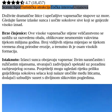
4.7
(18,457)
Scenic Spot
Turistička atrakcija
Točka interesa
Ustanova
Doživite dramatične litice i upečatljive vapnenačke stupove uz more.
Gledajte šarene izlaske sunca i uočite sokolove sive koji se gnijezde
visoko iznad.
Brze činjenice
:
Ove visoke vapnenačke stijene veličanstveno se
uzdižu uz razvedenu obalu, oblikovane neumornim valovima
tijekom milijuna godina. Broj vidljivih stijena mijenjao se tijekom
vremena zbog prirodne erozije, a trenutno ih je osam visokih
formacija.
Istaknuto
:
Izlasci sunca obojavaju vapnenac živim narančastim i
ružičastim nijansama, stvarajući zadivljujući spektakl uz pozadinu
razbjesnjelog oceana. Posjetitelji mogu ugledati rijetku priliku
gniježđenja sokolova selaca koji nalaze utočište među liticama,
dodajući uzbudljiv susret s divljinom slikovitim pogledima.