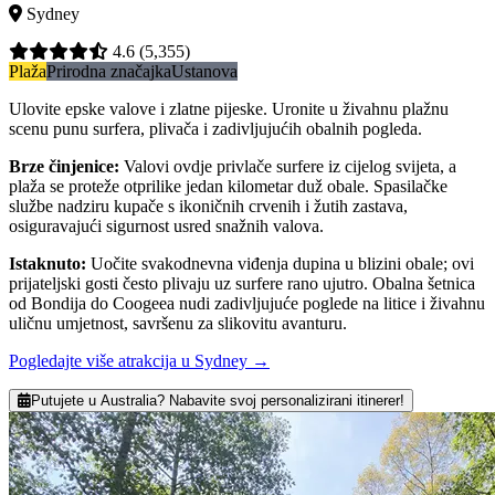
Sydney
4.6
(5,355)
Plaža
Prirodna značajka
Ustanova
Ulovite epske valove i zlatne pijeske. Uronite u živahnu plažnu
scenu punu surfera, plivača i zadivljujućih obalnih pogleda.
Brze činjenice
:
Valovi ovdje privlače surfere iz cijelog svijeta, a
plaža se proteže otprilike jedan kilometar duž obale. Spasilačke
službe nadziru kupače s ikoničnih crvenih i žutih zastava,
osiguravajući sigurnost usred snažnih valova.
Istaknuto
:
Uočite svakodnevna viđenja dupina u blizini obale; ovi
prijateljski gosti često plivaju uz surfere rano ujutro. Obalna šetnica
od Bondija do Coogeea nudi zadivljujuće poglede na litice i živahnu
uličnu umjetnost, savršenu za slikovitu avanturu.
Pogledajte više atrakcija u Sydney
→
Putujete u Australia? Nabavite svoj personalizirani itinerer!