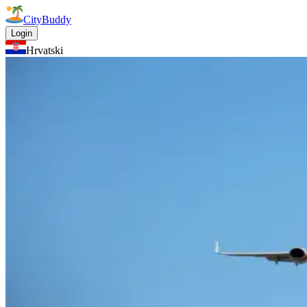
CityBuddy
Login
Hrvatski