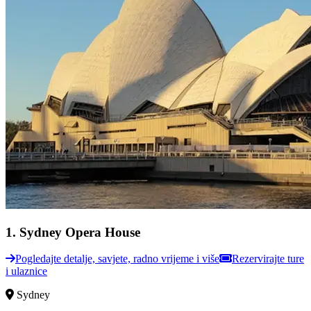
1
.
Sydney Opera House
Pogledajte detalje, savjete, radno vrijeme i više
Rezervirajte ture
i ulaznice
Sydney