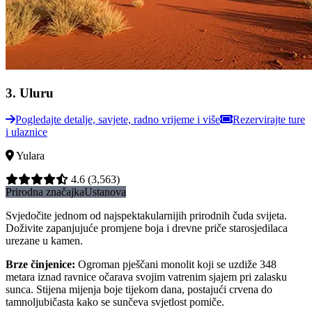
3
.
Uluru
Pogledajte detalje, savjete, radno vrijeme i više
Rezervirajte ture
i ulaznice
Yulara
4.6
(3,563)
Prirodna značajka
Ustanova
Svjedočite jednom od najspektakularnijih prirodnih čuda svijeta.
Doživite zapanjujuće promjene boja i drevne priče starosjedilaca
urezane u kamen.
Brze činjenice
:
Ogroman pješčani monolit koji se uzdiže 348
metara iznad ravnice očarava svojim vatrenim sjajem pri zalasku
sunca. Stijena mijenja boje tijekom dana, postajući crvena do
tamnoljubičasta kako se sunčeva svjetlost pomiče.