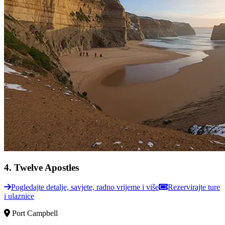
4
.
Twelve Apostles
Pogledajte detalje, savjete, radno vrijeme i više
Rezervirajte ture
i ulaznice
Port Campbell