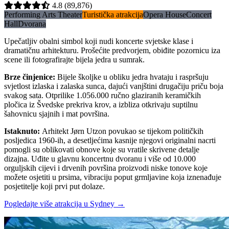
4.8
(89,876)
Performing Arts Theater
Turistička atrakcija
Opera House
Concert
Hall
Dvorana
Upečatljiv obalni simbol koji nudi koncerte svjetske klase i
dramatičnu arhitekturu. Prošećite predvorjem, obiđite pozornicu iza
scene ili fotografirajte bijela jedra u sumrak.
Brze činjenice
:
Bijele školjke u obliku jedra hvataju i raspršuju
svjetlost izlaska i zalaska sunca, dajući vanjštini drugačiju priču boja
svakog sata. Otprilike 1.056.000 ručno glaziranih keramičkih
pločica iz Švedske prekriva krov, a izbliza otkrivaju suptilnu
šahovnicu sjajnih i mat površina.
Istaknuto
:
Arhitekt Jørn Utzon povukao se tijekom političkih
posljedica 1960-ih, a desetljećima kasnije njegovi originalni nacrti
pomogli su oblikovati obnove koje su vratile skrivene detalje
dizajna. Uđite u glavnu koncertnu dvoranu i više od 10.000
orguljskih cijevi i drvenih površina proizvodi niske tonove koje
možete osjetiti u prsima, vibraciju poput grmljavine koja iznenađuje
posjetitelje koji prvi put dolaze.
Pogledajte više atrakcija u Sydney
→