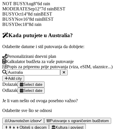
NOT BUSY
Aug
8
°
6
d rain
MODERATE
Sep
12
°
7
d rain
BEST
BUSY
Oct
14
°
8
d rain
BEST
BUSY
Nov
16
°
8
d rain
BEST
BUSY
Dec
18
°
8
d rain
Kada putujete u Australia?
Odaberite datume i stil putovanja da dobijete:
Personalizirani dnevni plan
Kalkulator budžeta za vaše putovanje
Popis za pripremu prije putovanja (viza, eSIM, ulaznice...)
Add city
Dolazak
Select date
Odlazak
Select date
Je li vam nešto od ovoga posebno važno?
Odaberite sve što se odnosi
⚖️
Uravnotežen izbor
🎒
Putovanje s ograničenim budžetom
👨‍👩‍👧‍👦
Obitelj s djecom
🏛️
Kultura i povijest