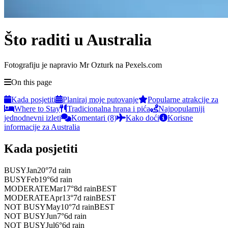
Što raditi u Australia
Fotografiju je napravio Mr Ozturk na Pexels.com
On this page
Kada posjetiti
Planiraj moje putovanje
Popularne atrakcije za
Where to Stay
Tradicionalna hrana i pića
Najpopularniji
jednodnevni izleti
Komentari (8)
Kako doći
Korisne
informacije za Australia
Kada posjetiti
BUSY
Jan
20
°
7
d rain
BUSY
Feb
19
°
6
d rain
MODERATE
Mar
17
°
8
d rain
BEST
MODERATE
Apr
13
°
7
d rain
BEST
NOT BUSY
May
10
°
7
d rain
BEST
NOT BUSY
Jun
7
°
6
d rain
NOT BUSY
Jul
6
°
6
d rain