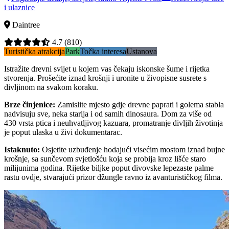
i ulaznice
Daintree
4.7
(810)
Turistička atrakcija
Park
Točka interesa
Ustanova
Istražite drevni svijet u kojem vas čekaju iskonske šume i rijetka
stvorenja. Prošećite iznad krošnji i uronite u živopisne susrete s
divljinom na svakom koraku.
Brze činjenice
:
Zamislite mjesto gdje drevne paprati i golema stabla
nadvisuju sve, neka starija i od samih dinosaura. Dom za više od
430 vrsta ptica i neuhvatljivog kazuara, promatranje divljih životinja
je poput ulaska u živi dokumentarac.
Istaknuto
:
Osjetite uzbuđenje hodajući visećim mostom iznad bujne
krošnje, sa sunčevom svjetlošću koja se probija kroz lišće staro
milijunima godina. Rijetke biljke poput divovske lepezaste palme
rastu ovdje, stvarajući prizor džungle ravno iz avanturističkog filma.