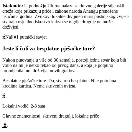
Istaknuto
:
U podnožju Ulurua nalaze se drevne galerije stijenskih
crteža koje prikazuju priče i zakone naroda Anangu prenošene
tisućama godina. Zvukovi lokalne divljine i miris pustinjskog cvijeća
stvaraju osjetilno iskustvo kakvo se nigdje drugdje ne može
doživjeti.
Naš #1 putnički savjet
Jeste li čuli za besplatne pješačke ture?
Nakon putovanja u više od 30 zemalja, postoji jedna stvar koju bih
volio da mi je netko rekao od prvog dana, a koja je potpuno
promijenila moj doživljaj novih gradova.
Besplatne pješačke ture. Da, stvarno besplatne. Nije potrebna
kreditna kartica. Nema skrivenih uvjeta.
Lokalni vodič, 2-3 sata
Glavne znamenitosti, skriveni dragulji, lokalne priče