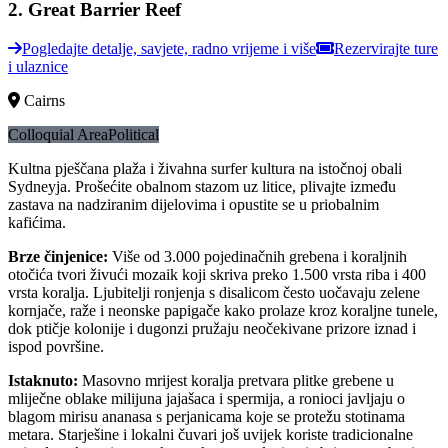
2
.
Great Barrier Reef
Pogledajte detalje, savjete, radno vrijeme i više
Rezervirajte ture
i ulaznice
Cairns
Colloquial Area
Political
Kultna pješčana plaža i živahna surfer kultura na istočnoj obali
Sydneyja. Prošećite obalnom stazom uz litice, plivajte između
zastava na nadziranim dijelovima i opustite se u priobalnim
kafićima.
Brze činjenice
:
Više od 3.000 pojedinačnih grebena i koraljnih
otočića tvori živući mozaik koji skriva preko 1.500 vrsta riba i 400
vrsta koralja. Ljubitelji ronjenja s disalicom često uočavaju zelene
kornjače, raže i neonske papigače kako prolaze kroz koraljne tunele,
dok ptičje kolonije i dugonzi pružaju neočekivane prizore iznad i
ispod površine.
Istaknuto
:
Masovno mrijest koralja pretvara plitke grebene u
mliječne oblake milijuna jajašaca i spermija, a ronioci javljaju o
blagom mirisu ananasa s perjanicama koje se protežu stotinama
metara. Starješine i lokalni čuvari još uvijek koriste tradicionalne