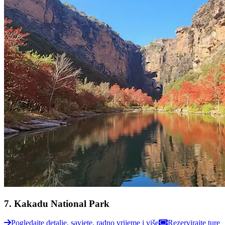
7
.
Kakadu National Park
Pogledajte detalje, savjete, radno vrijeme i više
Rezervirajte ture