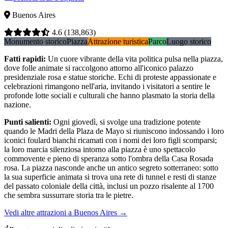
Buenos Aires
4.6
(138,863)
Monumento storico
Piazza
Attrazione turistica
Parco
Luogo storico
Fatti rapidi
:
Un cuore vibrante della vita politica pulsa nella piazza,
dove folle animate si raccolgono attorno all'iconico palazzo
presidenziale rosa e statue storiche. Echi di proteste appassionate e
celebrazioni rimangono nell'aria, invitando i visitatori a sentire le
profonde lotte sociali e culturali che hanno plasmato la storia della
nazione.
Punti salienti
:
Ogni giovedì, si svolge una tradizione potente
quando le Madri della Plaza de Mayo si riuniscono indossando i loro
iconici foulard bianchi ricamati con i nomi dei loro figli scomparsi;
la loro marcia silenziosa intorno alla piazza è uno spettacolo
commovente e pieno di speranza sotto l'ombra della Casa Rosada
rosa. La piazza nasconde anche un antico segreto sotterraneo: sotto
la sua superficie animata si trova una rete di tunnel e resti di stanze
del passato coloniale della città, inclusi un pozzo risalente al 1700
che sembra sussurrare storia tra le pietre.
Vedi altre attrazioni a Buenos Aires
→