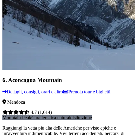
6
.
Aconcagua Mountain
Dettagli, consigli, orari e altro
Prenota tour e biglietti
Mendoza
4.7
(1,614)
Mountain Peak
Caratteristica naturale
Istituzione
Raggiungi la vetta più alta delle Americhe per viste epiche e
un'avventura indimenticabile. Vivi terreni accidentati, percorsi di