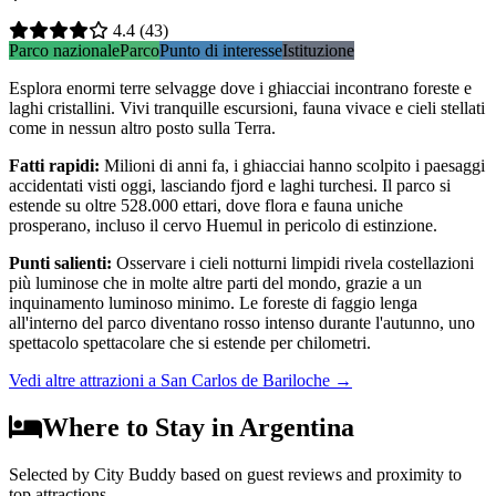
4.4
(43)
Parco nazionale
Parco
Punto di interesse
Istituzione
Esplora enormi terre selvagge dove i ghiacciai incontrano foreste e
laghi cristallini. Vivi tranquille escursioni, fauna vivace e cieli stellati
come in nessun altro posto sulla Terra.
Fatti rapidi
:
Milioni di anni fa, i ghiacciai hanno scolpito i paesaggi
accidentati visti oggi, lasciando fjord e laghi turchesi. Il parco si
estende su oltre 528.000 ettari, dove flora e fauna uniche
prosperano, incluso il cervo Huemul in pericolo di estinzione.
Punti salienti
:
Osservare i cieli notturni limpidi rivela costellazioni
più luminose che in molte altre parti del mondo, grazie a un
inquinamento luminoso minimo. Le foreste di faggio lenga
all'interno del parco diventano rosso intenso durante l'autunno, uno
spettacolo spettacolare che si estende per chilometri.
Vedi altre attrazioni a San Carlos de Bariloche
→
Where to Stay in Argentina
Selected by City Buddy based on guest reviews and proximity to
top attractions