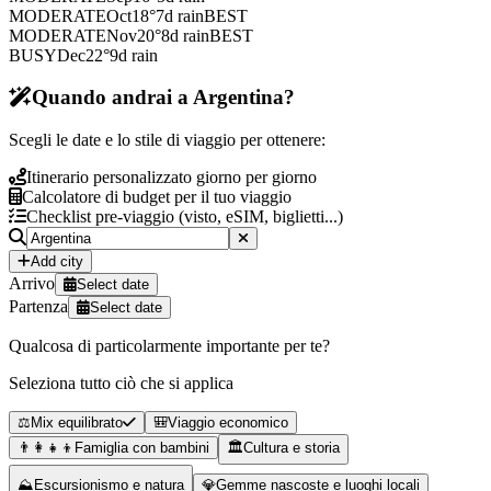
MODERATE
Oct
18
°
7
d rain
BEST
MODERATE
Nov
20
°
8
d rain
BEST
BUSY
Dec
22
°
9
d rain
Quando andrai a Argentina?
Scegli le date e lo stile di viaggio per ottenere:
Itinerario personalizzato giorno per giorno
Calcolatore di budget per il tuo viaggio
Checklist pre-viaggio (visto, eSIM, biglietti...)
Add city
Arrivo
Select date
Partenza
Select date
Qualcosa di particolarmente importante per te?
Seleziona tutto ciò che si applica
⚖️
Mix equilibrato
🎒
Viaggio economico
👨‍👩‍👧‍👦
Famiglia con bambini
🏛️
Cultura e storia
⛰️
Escursionismo e natura
💎
Gemme nascoste e luoghi locali