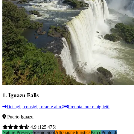
1
.
Iguazu Falls
Dettagli, consigli, orari e altro
Prenota tour e biglietti
Puerto Iguazu
4.9
(125,475)
Nature Preserve
Scenic Spot
Attrazione turistica
Parco
Punto di