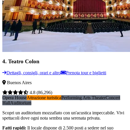
4
.
Teatro Colon
Dettagli, consigli, orari e altro
Prenota tour e biglietti
Buenos Aires
4.8
(86,296)
Opera House
Attrazione turistica
Performing Arts Theater
Concert
Hall
Auditorium
Scopri un auditorium mozzafiato con un'acustica impeccabile. Vivi
spettacoli dove ogni nota sembra una serenata privata.
Fatti rapidi
:
Il locale dispone di 2.500 posti a sedere nel suo