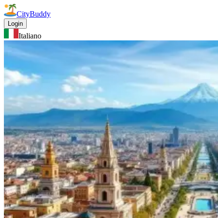
CityBuddy
Login
Italiano