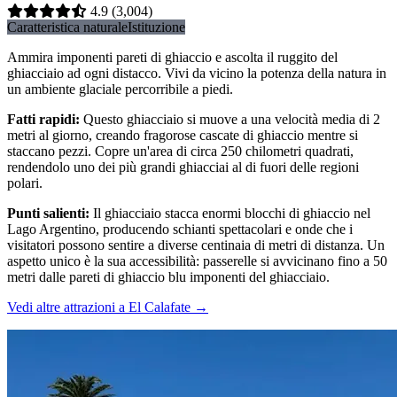
4.9
(3,004)
Caratteristica naturale
Istituzione
Ammira imponenti pareti di ghiaccio e ascolta il ruggito del
ghiacciaio ad ogni distacco. Vivi da vicino la potenza della natura in
un ambiente glaciale percorribile a piedi.
Fatti rapidi
:
Questo ghiacciaio si muove a una velocità media di 2
metri al giorno, creando fragorose cascate di ghiaccio mentre si
staccano pezzi. Copre un'area di circa 250 chilometri quadrati,
rendendolo uno dei più grandi ghiacciai al di fuori delle regioni
polari.
Punti salienti
:
Il ghiacciaio stacca enormi blocchi di ghiaccio nel
Lago Argentino, producendo schianti spettacolari e onde che i
visitatori possono sentire a diverse centinaia di metri di distanza. Un
aspetto unico è la sua accessibilità: passerelle si avvicinano fino a 50
metri dalle pareti di ghiaccio blu imponenti del ghiacciaio.
Vedi altre attrazioni a El Calafate
→