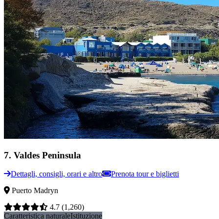
7
.
Valdes Peninsula
Dettagli, consigli, orari e altro
Prenota tour e biglietti
Puerto Madryn
4.7
(1,260)
Caratteristica naturale
Istituzione