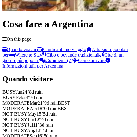
Cosa fare a Argentina
On this page
Quando visitare
Pianifica il mio viaggio
Attrazioni popolari
per
Where to Stay
Cibo e bevande tradizionali
Gite di un
giorno più popolari
Commenti (7)
Come arrivare
Informazioni utili per Argentina
Quando visitare
BUSY
Jan
24
°
8
d rain
BUSY
Feb
23
°
7
d rain
MODERATE
Mar
21
°
9
d rain
BEST
MODERATE
Apr
18
°
6
d rain
BEST
NOT BUSY
May
15
°
5
d rain
NOT BUSY
Jun
12
°
4
d rain
NOT BUSY
Jul
11
°
3
d rain
NOT BUSY
Aug
13
°
4
d rain
MODERATE
Sep
16
°
5
d rain