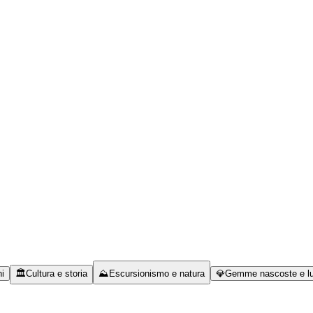
i
🏛️
Cultura e storia
⛰️
Escursionismo e natura
💎
Gemme nascoste e luo