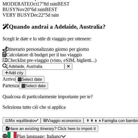
MODERATE
Oct
17
°
8
d rain
BEST
BUSY
Nov
20
°
6
d rain
BEST
VERY BUSY
Dec
22
°
5
d rain
Quando andrai a Adelaide, Australia?
Scegli le date e lo stile di viaggio per ottenere:
Itinerario personalizzato giorno per giorno
Calcolatore di budget per il tuo viaggio
Checklist pre-viaggio (visto, eSIM, biglietti...)
Add city
Arrivo
Select date
Partenza
Select date
Qualcosa di particolarmente importante per te?
Seleziona tutto ciò che si applica
⚖️
Mix equilibrato
🎒
Viaggio economico
👨‍👩‍👧‍👦
Famiglia con bambin
Have an existing itinerary? Click here to import it
Plan language:
Italiano