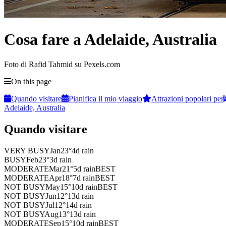
Cosa fare a Adelaide, Australia
Foto di Rafid Tahmid su Pexels.com
On this page
Quando visitare
Pianifica il mio viaggio
Attrazioni popolari per
Adelaide, Australia
Quando visitare
VERY BUSY
Jan
23
°
4
d rain
BUSY
Feb
23
°
3
d rain
MODERATE
Mar
21
°
5
d rain
BEST
MODERATE
Apr
18
°
7
d rain
BEST
NOT BUSY
May
15
°
10
d rain
BEST
NOT BUSY
Jun
12
°
13
d rain
NOT BUSY
Jul
12
°
14
d rain
NOT BUSY
Aug
13
°
13
d rain
MODERATE
Sep
15
°
10
d rain
BEST