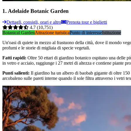
1
.
Adelaide Botanic Garden
Dettagli, consigli, orari e altro
Prenota tour e biglietti
4.7
(10,751)
Botanical Garden
Attrazione turistica
Punto di interesse
Istituzione
Un'oasi di quiete in mezzo al frastuono della città, dove il mondo veget
profumi e le storie di migliaia di specie vegetali.
Fatti rapidi
:
Oltre 50 ettari di giardino botanico ospitano una delle pi
in vetro e acciaio, raggiunge i 27 metri di altezza e contiene piante pr
Punti salienti
:
Il giardino ha un albero di baobab gigante di oltre 150 
arcobaleno sulle pareti interne quando il sole filtra attraverso i vetri 