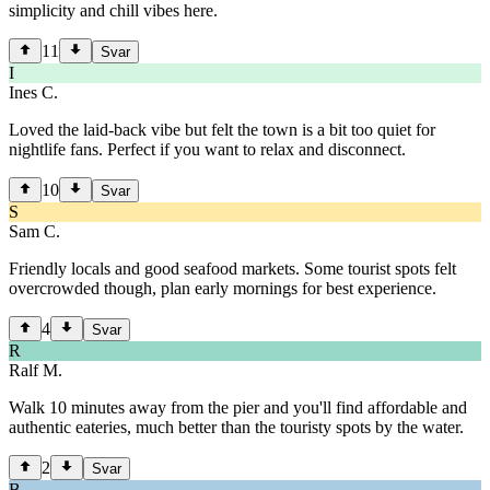
simplicity and chill vibes here.
11
Svar
I
Ines C.
Loved the laid-back vibe but felt the town is a bit too quiet for
nightlife fans. Perfect if you want to relax and disconnect.
10
Svar
S
Sam C.
Friendly locals and good seafood markets. Some tourist spots felt
overcrowded though, plan early mornings for best experience.
4
Svar
R
Ralf M.
Walk 10 minutes away from the pier and you'll find affordable and
authentic eateries, much better than the touristy spots by the water.
2
Svar
B