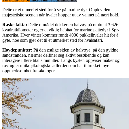
Dette er et utmerket sted for å se på marine dyr. Opplev den
majestetiske scenen når hvaler hopper ut av vannet på nært hold.
Raske fakta
:
Dette området dekker en halvøy på omtrent 3 626
kvadratkilometer og er et viktig habitat for marine pattedyr i Sør-
Amerika. Hver vinter kommer rundt 4000 pukkelhvaler hit for å
gyte, noe som gjør det til et utmerket sted for hvalsafari.
Høydepunkter
:
På den østlige siden av halvøya, på den gyldne
sandstranden, nærmer delfiner seg aktivt besøkende og kan
interagere i flere titalls minutter. Langs kysten oppviser måker og
rovfugler unike økologiske adferder som har tiltrukket mye
oppmerksomhet fra økologer.