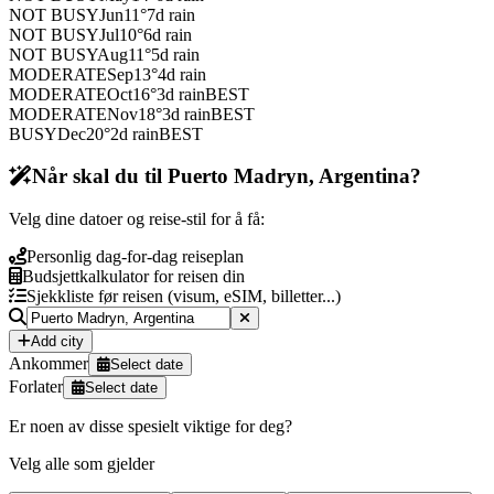
NOT BUSY
Jun
11
°
7
d rain
NOT BUSY
Jul
10
°
6
d rain
NOT BUSY
Aug
11
°
5
d rain
MODERATE
Sep
13
°
4
d rain
MODERATE
Oct
16
°
3
d rain
BEST
MODERATE
Nov
18
°
3
d rain
BEST
BUSY
Dec
20
°
2
d rain
BEST
Når skal du til Puerto Madryn, Argentina?
Velg dine datoer og reise-stil for å få:
Personlig dag-for-dag reiseplan
Budsjettkalkulator for reisen din
Sjekkliste før reisen (visum, eSIM, billetter...)
Add city
Ankommer
Select date
Forlater
Select date
Er noen av disse spesielt viktige for deg?
Velg alle som gjelder