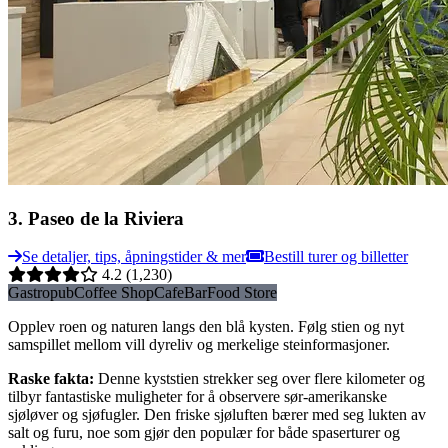
3
.
Paseo de la Riviera
Se detaljer, tips, åpningstider & mer
Bestill turer og billetter
4.2
(1,230)
Gastropub
Coffee Shop
Cafe
Bar
Food Store
Opplev roen og naturen langs den blå kysten. Følg stien og nyt
samspillet mellom vill dyreliv og merkelige steinformasjoner.
Raske fakta
:
Denne kyststien strekker seg over flere kilometer og
tilbyr fantastiske muligheter for å observere sør-amerikanske
sjøløver og sjøfugler. Den friske sjøluften bærer med seg lukten av
salt og furu, noe som gjør den populær for både spaserturer og