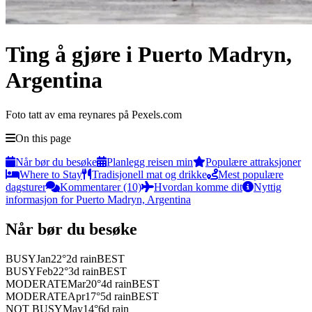
Ting å gjøre i Puerto Madryn,
Argentina
Foto tatt av ema reynares på Pexels.com
On this page
Når bør du besøke
Planlegg reisen min
Populære attraksjoner
Where to Stay
Tradisjonell mat og drikke
Mest populære
dagsturer
Kommentarer (10)
Hvordan komme dit
Nyttig
informasjon for Puerto Madryn, Argentina
Når bør du besøke
BUSY
Jan
22
°
2
d rain
BEST
BUSY
Feb
22
°
3
d rain
BEST
MODERATE
Mar
20
°
4
d rain
BEST
MODERATE
Apr
17
°
5
d rain
BEST
NOT BUSY
May
14
°
6
d rain