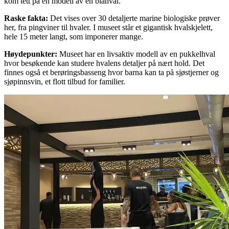
kom tett på en modell av en blåhval.
Raske fakta
:
Det vises over 30 detaljerte marine biologiske prøver
her, fra pingviner til hvaler. I museet står et gigantisk hvalskjelett,
hele 15 meter langt, som imponerer mange.
Høydepunkter
:
Museet har en livsaktiv modell av en pukkelhval
hvor besøkende kan studere hvalens detaljer på nært hold. Det
finnes også et berøringsbasseng hvor barna kan ta på sjøstjerner og
sjøpinnsvin, et flott tilbud for familier.