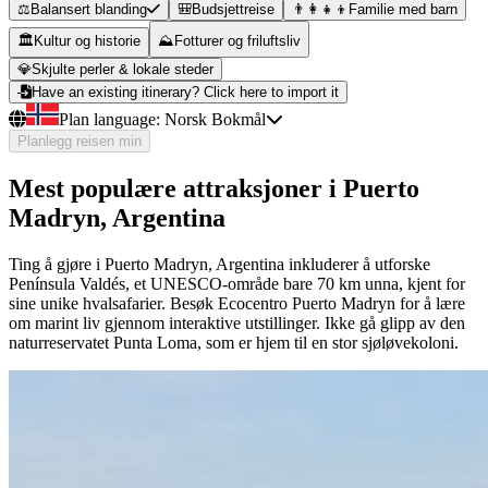
⚖️
Balansert blanding
🎒
Budsjettreise
👨‍👩‍👧‍👦
Familie med barn
🏛️
Kultur og historie
⛰️
Fotturer og friluftsliv
💎
Skjulte perler & lokale steder
Have an existing itinerary? Click here to import it
Plan language:
Norsk Bokmål
Planlegg reisen min
Mest populære attraksjoner i Puerto
Madryn, Argentina
Ting å gjøre i Puerto Madryn, Argentina inkluderer å utforske
Península Valdés, et UNESCO-område bare 70 km unna, kjent for
sine unike hvalsafarier. Besøk Ecocentro Puerto Madryn for å lære
om marint liv gjennom interaktive utstillinger. Ikke gå glipp av den
naturreservatet Punta Loma, som er hjem til en stor sjøløvekoloni.