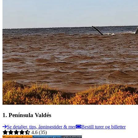
1
.
Península Valdés
Se detaljer, tips, åpningstider & mer
Bestill turer og billetter
4.6
(35)
Turistattraksjon
Interessant sted
Etablering