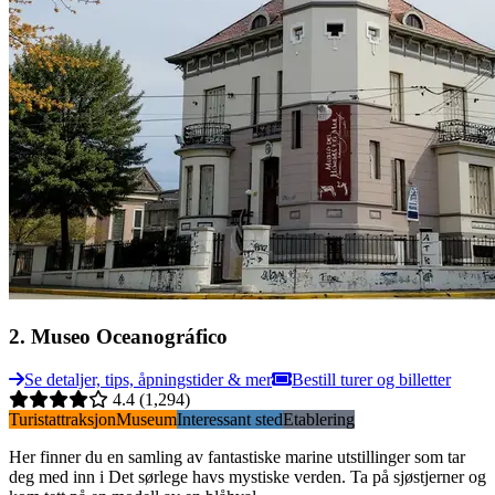
2
.
Museo Oceanográfico
Se detaljer, tips, åpningstider & mer
Bestill turer og billetter
4.4
(1,294)
Turistattraksjon
Museum
Interessant sted
Etablering
Her finner du en samling av fantastiske marine utstillinger som tar
deg med inn i Det sørlege havs mystiske verden. Ta på sjøstjerner og