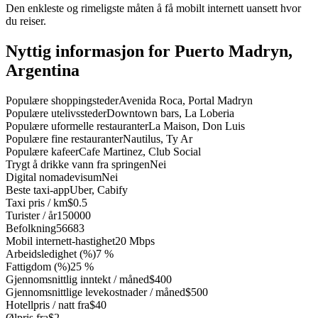
Den enkleste og rimeligste måten å få mobilt internett uansett hvor
du reiser.
Nyttig informasjon for Puerto Madryn,
Argentina
Populære shoppingsteder
Avenida Roca, Portal Madryn
Populære utelivssteder
Downtown bars, La Loberia
Populære uformelle restauranter
La Maison, Don Luis
Populære fine restauranter
Nautilus, Ty Ar
Populære kafeer
Cafe Martinez, Club Social
Trygt å drikke vann fra springen
Nei
Digital nomadevisum
Nei
Beste taxi-app
Uber, Cabify
Taxi pris / km
$0.5
Turister / år
150000
Befolkning
56683
Mobil internett-hastighet
20 Mbps
Arbeidsledighet (%)
7 %
Fattigdom (%)
25 %
Gjennomsnittlig inntekt / måned
$400
Gjennomsnittlige levekostnader / måned
$500
Hotellpris / natt fra
$40
Ølpris fra
$2