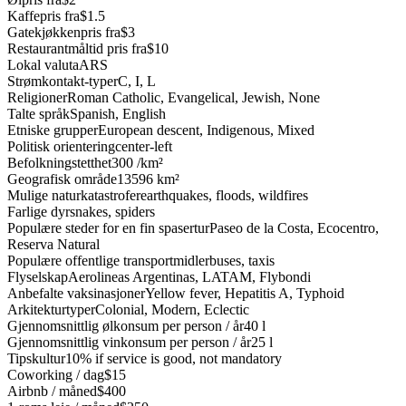
Kaffepris fra
$1.5
Gatekjøkkenpris fra
$3
Restaurantmåltid pris fra
$10
Lokal valuta
ARS
Strømkontakt-typer
C, I, L
Religioner
Roman Catholic, Evangelical, Jewish, None
Talte språk
Spanish, English
Etniske grupper
European descent, Indigenous, Mixed
Politisk orientering
center-left
Befolkningstetthet
300 /km²
Geografisk område
13596 km²
Mulige naturkatastrofer
earthquakes, floods, wildfires
Farlige dyr
snakes, spiders
Populære steder for en fin spasertur
Paseo de la Costa, Ecocentro,
Reserva Natural
Populære offentlige transportmidler
buses, taxis
Flyselskap
Aerolineas Argentinas, LATAM, Flybondi
Anbefalte vaksinasjoner
Yellow fever, Hepatitis A, Typhoid
Arkitekturtyper
Colonial, Modern, Eclectic
Gjennomsnittlig ølkonsum per person / år
40 l
Gjennomsnittlig vinkonsum per person / år
25 l
Tipskultur
10% if service is good, not mandatory
Coworking / dag
$15
Airbnb / måned
$400