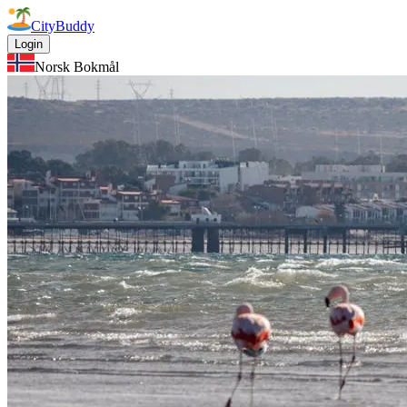
CityBuddy
Login
Norsk Bokmål