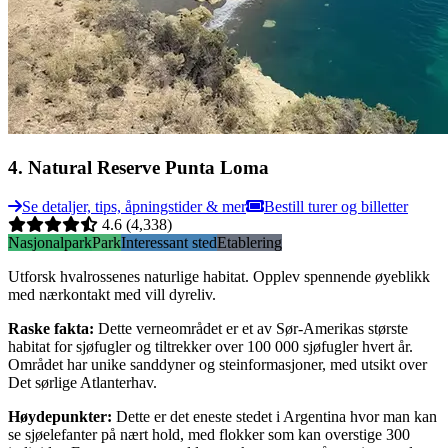
4
.
Natural Reserve Punta Loma
Se detaljer, tips, åpningstider & mer
Bestill turer og billetter
4.6
(4,338)
Nasjonalpark
Park
Interessant sted
Etablering
Utforsk hvalrossenes naturlige habitat. Opplev spennende øyeblikk
med nærkontakt med vill dyreliv.
Raske fakta
:
Dette verneområdet er et av Sør-Amerikas største
habitat for sjøfugler og tiltrekker over 100 000 sjøfugler hvert år.
Området har unike sanddyner og steinformasjoner, med utsikt over
Det sørlige Atlanterhav.
Høydepunkter
:
Dette er det eneste stedet i Argentina hvor man kan
se sjøelefanter på nært hold, med flokker som kan overstige 300