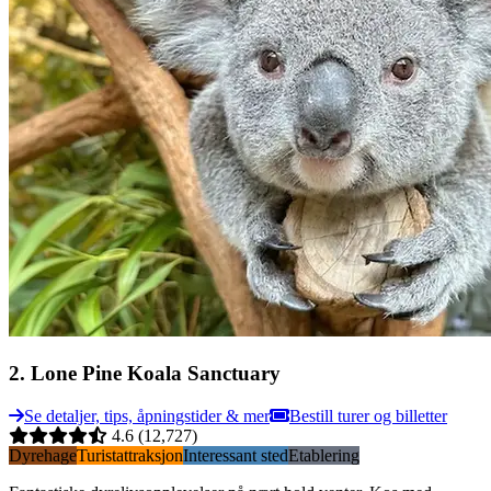
2
.
Lone Pine Koala Sanctuary
Se detaljer, tips, åpningstider & mer
Bestill turer og billetter
4.6
(12,727)
Dyrehage
Turistattraksjon
Interessant sted
Etablering