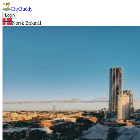
CityBuddy
Login
Norsk Bokmål