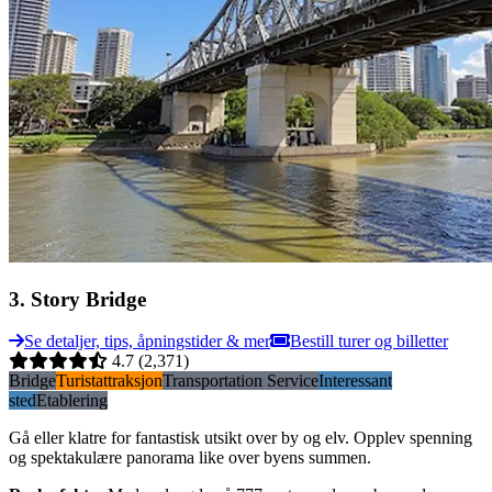
3
.
Story Bridge
Se detaljer, tips, åpningstider & mer
Bestill turer og billetter
4.7
(2,371)
Bridge
Turistattraksjon
Transportation Service
Interessant
sted
Etablering
Gå eller klatre for fantastisk utsikt over by og elv. Opplev spenning
og spektakulære panorama like over byens summen.