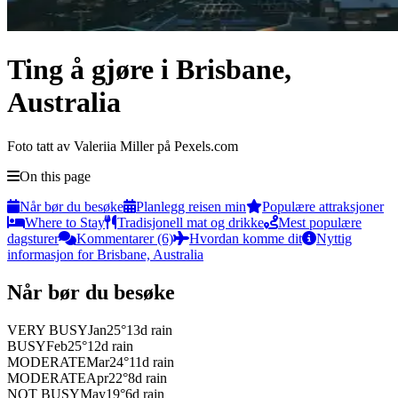
Ting å gjøre i Brisbane,
Australia
Foto tatt av Valeriia Miller på Pexels.com
On this page
Når bør du besøke
Planlegg reisen min
Populære attraksjoner
Where to Stay
Tradisjonell mat og drikke
Mest populære
dagsturer
Kommentarer (6)
Hvordan komme dit
Nyttig
informasjon for Brisbane, Australia
Når bør du besøke
VERY BUSY
Jan
25
°
13
d rain
BUSY
Feb
25
°
12
d rain
MODERATE
Mar
24
°
11
d rain
MODERATE
Apr
22
°
8
d rain
NOT BUSY
May
19
°
6
d rain