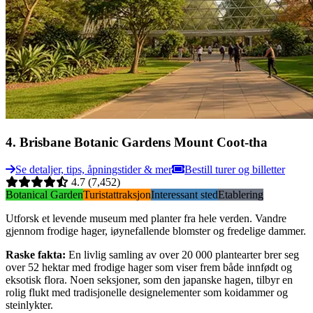
4
.
Brisbane Botanic Gardens Mount Coot-tha
Se detaljer, tips, åpningstider & mer
Bestill turer og billetter
4.7
(7,452)
Botanical Garden
Turistattraksjon
Interessant sted
Etablering
Utforsk et levende museum med planter fra hele verden. Vandre
gjennom frodige hager, iøynefallende blomster og fredelige dammer.
Raske fakta
:
En livlig samling av over 20 000 plantearter brer seg
over 52 hektar med frodige hager som viser frem både innfødt og
eksotisk flora. Noen seksjoner, som den japanske hagen, tilbyr en
rolig flukt med tradisjonelle designelementer som koidammer og
steinlykter.