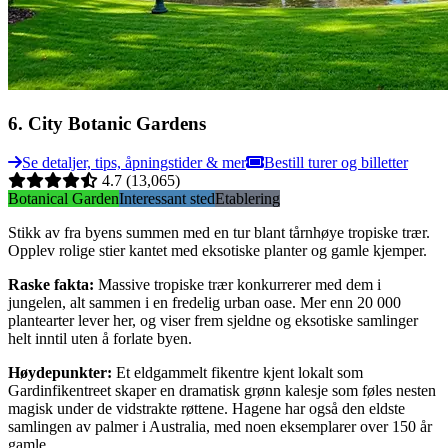
6
.
City Botanic Gardens
Se detaljer, tips, åpningstider & mer
Bestill turer og billetter
4.7
(13,065)
Botanical Garden
Interessant sted
Etablering
Stikk av fra byens summen med en tur blant tårnhøye tropiske trær.
Opplev rolige stier kantet med eksotiske planter og gamle kjemper.
Raske fakta
:
Massive tropiske trær konkurrerer med dem i
jungelen, alt sammen i en fredelig urban oase. Mer enn 20 000
plantearter lever her, og viser frem sjeldne og eksotiske samlinger
helt inntil uten å forlate byen.
Høydepunkter
:
Et eldgammelt fikentre kjent lokalt som
Gardinfikentreet skaper en dramatisk grønn kalesje som føles nesten
magisk under de vidstrakte røttene. Hagene har også den eldste
samlingen av palmer i Australia, med noen eksemplarer over 150 år
gamle.