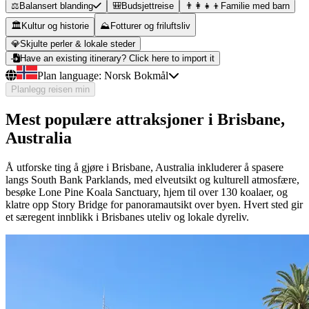
⚖️
Balansert blanding
🎒
Budsjettreise
👨‍👩‍👧‍👦
Familie med barn
🏛️
Kultur og historie
⛰️
Fotturer og friluftsliv
💎
Skjulte perler & lokale steder
Have an existing itinerary? Click here to import it
Plan language:
Norsk Bokmål
Planlegg reisen min
Mest populære attraksjoner i Brisbane,
Australia
Å utforske ting å gjøre i Brisbane, Australia inkluderer å spasere
langs South Bank Parklands, med elveutsikt og kulturell atmosfære,
besøke Lone Pine Koala Sanctuary, hjem til over 130 koalaer, og
klatre opp Story Bridge for panoramautsikt over byen. Hvert sted gir
et særegent innblikk i Brisbanes uteliv og lokale dyreliv.