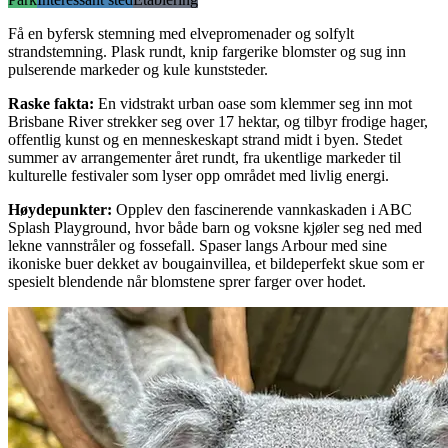
Få en byfersk stemning med elvepromenader og solfylt
strandstemning. Plask rundt, knip fargerike blomster og sug inn
pulserende markeder og kule kunststeder.
Raske fakta
:
En vidstrakt urban oase som klemmer seg inn mot
Brisbane River strekker seg over 17 hektar, og tilbyr frodige hager,
offentlig kunst og en menneskeskapt strand midt i byen. Stedet
summer av arrangementer året rundt, fra ukentlige markeder til
kulturelle festivaler som lyser opp området med livlig energi.
Høydepunkter
:
Opplev den fascinerende vannkaskaden i ABC
Splash Playground, hvor både barn og voksne kjøler seg ned med
lekne vannstråler og fossefall. Spaser langs Arbour med sine
ikoniske buer dekket av bougainvillea, et bildeperfekt skue som er
spesielt blendende når blomstene sprer farger over hodet.