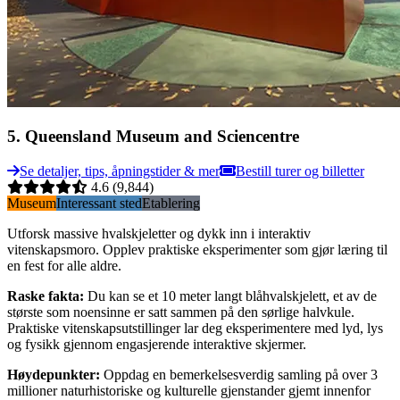
5
.
Queensland Museum and Sciencentre
Se detaljer, tips, åpningstider & mer
Bestill turer og billetter
4.6
(9,844)
Museum
Interessant sted
Etablering
Utforsk massive hvalskjeletter og dykk inn i interaktiv
vitenskapsmoro. Opplev praktiske eksperimenter som gjør læring til
en fest for alle aldre.
Raske fakta
:
Du kan se et 10 meter langt blåhvalskjelett, et av de
største som noensinne er satt sammen på den sørlige halvkule.
Praktiske vitenskapsutstillinger lar deg eksperimentere med lyd, lys
og fysikk gjennom engasjerende interaktive skjermer.
Høydepunkter
:
Oppdag en bemerkelsesverdig samling på over 3
millioner naturhistoriske og kulturelle gjenstander gjemt innenfor