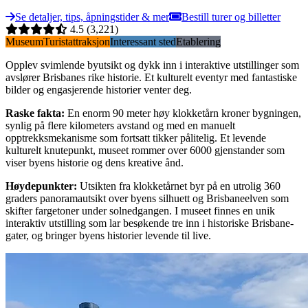
Se detaljer, tips, åpningstider & mer
Bestill turer og billetter
4.5
(3,221)
Museum
Turistattraksjon
Interessant sted
Etablering
Opplev svimlende byutsikt og dykk inn i interaktive utstillinger som
avslører Brisbanes rike historie. Et kulturelt eventyr med fantastiske
bilder og engasjerende historier venter deg.
Raske fakta
:
En enorm 90 meter høy klokketårn kroner bygningen,
synlig på flere kilometers avstand og med en manuelt
opptrekksmekanisme som fortsatt tikker pålitelig. Et levende
kulturelt knutepunkt, museet rommer over 6000 gjenstander som
viser byens historie og dens kreative ånd.
Høydepunkter
:
Utsikten fra klokketårnet byr på en utrolig 360
graders panoramautsikt over byens silhuett og Brisbaneelven som
skifter fargetoner under solnedgangen. I museet finnes en unik
interaktiv utstilling som lar besøkende tre inn i historiske Brisbane-
gater, og bringer byens historier levende til live.