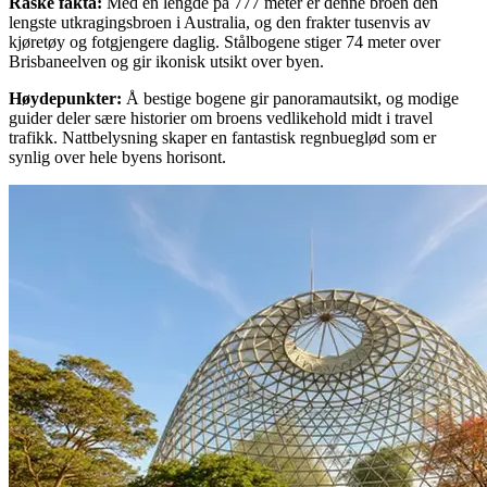
Raske fakta
:
Med en lengde på 777 meter er denne broen den
lengste utkragingsbroen i Australia, og den frakter tusenvis av
kjøretøy og fotgjengere daglig. Stålbogene stiger 74 meter over
Brisbaneelven og gir ikonisk utsikt over byen.
Høydepunkter
:
Å bestige bogene gir panoramautsikt, og modige
guider deler sære historier om broens vedlikehold midt i travel
trafikk. Nattbelysning skaper en fantastisk regnbueglød som er
synlig over hele byens horisont.