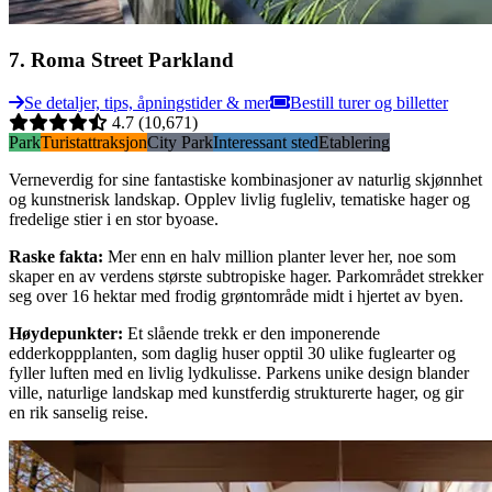
7
.
Roma Street Parkland
Se detaljer, tips, åpningstider & mer
Bestill turer og billetter
4.7
(10,671)
Park
Turistattraksjon
City Park
Interessant sted
Etablering
Verneverdig for sine fantastiske kombinasjoner av naturlig skjønnhet
og kunstnerisk landskap. Opplev livlig fugleliv, tematiske hager og
fredelige stier i en stor byoase.
Raske fakta
:
Mer enn en halv million planter lever her, noe som
skaper en av verdens største subtropiske hager. Parkområdet strekker
seg over 16 hektar med frodig grøntområde midt i hjertet av byen.
Høydepunkter
:
Et slående trekk er den imponerende
edderkoppplanten, som daglig huser opptil 30 ulike fuglearter og
fyller luften med en livlig lydkulisse. Parkens unike design blander
ville, naturlige landskap med kunstferdig strukturerte hager, og gir
en rik sanselig reise.