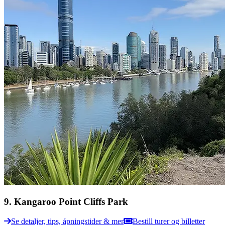
9
.
Kangaroo Point Cliffs Park
Se detaljer, tips, åpningstider & mer
Bestill turer og billetter