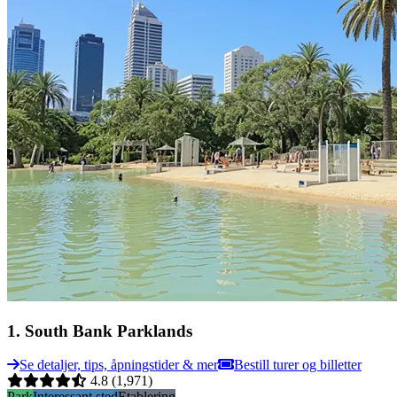
1
.
South Bank Parklands
Se detaljer, tips, åpningstider & mer
Bestill turer og billetter
4.8
(1,971)
Park
Interessant sted
Etablering