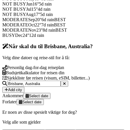
NOT BUSY
Jun
16
°
5
d rain
NOT BUSY
Jul
15
°
4
d rain
NOT BUSY
Aug
17
°
5
d rain
MODERATE
Sep
20
°
6
d rain
BEST
MODERATE
Oct
22
°
7
d rain
BEST
MODERATE
Nov
23
°
8
d rain
BEST
BUSY
Dec
24
°
12
d rain
Når skal du til Brisbane, Australia?
Velg dine datoer og reise-stil for å få:
Personlig dag-for-dag reiseplan
Budsjettkalkulator for reisen din
Sjekkliste før reisen (visum, eSIM, billetter...)
Add city
Ankommer
Select date
Forlater
Select date
Er noen av disse spesielt viktige for deg?
Velg alle som gjelder