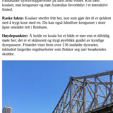
Fantastiske dyrelivsopplevelser på nært hold venter. Kos med
koalaer, mat kenguruer og møt Australias favorittdyr i et interaktivt
fristed.
Raske fakta
:
Koalaer streifer fritt her, noe som gjør det til et sjeldent
sted å trygt kose med en. Du kan også håndfore kenguruer i store
åpne områder rett i Brisbane.
Høydepunkter
:
Å holde en koala for et bilde er mer enn et tilfeldig
møte her; det er et skånsomt og trygt øyeblikk guidet av kyndige
dyrepassere. Fristedet viser frem over 130 innfødte dyrearter,
inkludert fargerike regnbuelorier som flokker seg nær besøkendes
skuldre.