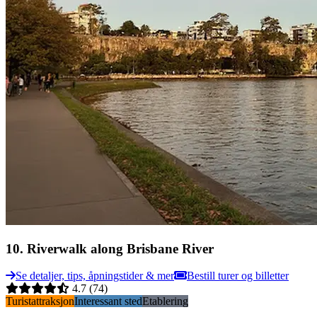
10
.
Riverwalk along Brisbane River
Se detaljer, tips, åpningstider & mer
Bestill turer og billetter
4.7
(74)
Turistattraksjon
Interessant sted
Etablering