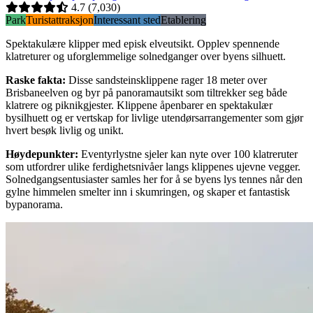
4.7
(7,030)
Park
Turistattraksjon
Interessant sted
Etablering
Spektakulære klipper med episk elveutsikt. Opplev spennende
klatreturer og uforglemmelige solnedganger over byens silhuett.
Raske fakta
:
Disse sandsteinsklippene rager 18 meter over
Brisbaneelven og byr på panoramautsikt som tiltrekker seg både
klatrere og piknikgjester. Klippene åpenbarer en spektakulær
bysilhuett og er vertskap for livlige utendørsarrangementer som gjør
hvert besøk livlig og unikt.
Høydepunkter
:
Eventyrlystne sjeler kan nyte over 100 klatreruter
som utfordrer ulike ferdighetsnivåer langs klippenes ujevne vegger.
Solnedgangsentusiaster samles her for å se byens lys tennes når den
gylne himmelen smelter inn i skumringen, og skaper et fantastisk
bypanorama.