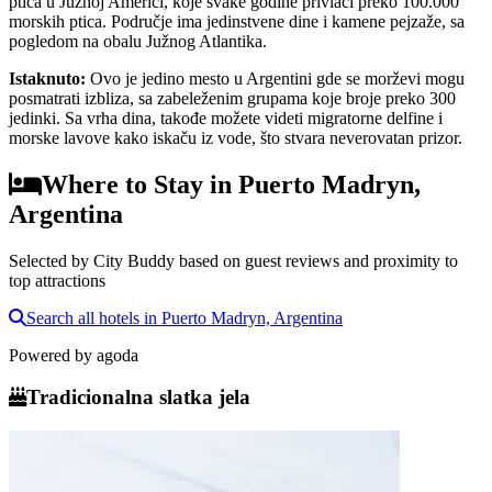
ptica u Južnoj Americi, koje svake godine privlači preko 100.000
morskih ptica. Područje ima jedinstvene dine i kamene pejzaže, sa
pogledom na obalu Južnog Atlantika.
Istaknuto
:
Ovo je jedino mesto u Argentini gde se morževi mogu
posmatrati izbliza, sa zabeleženim grupama koje broje preko 300
jedinki. Sa vrha dina, takođe možete videti migratorne delfine i
morske lavove kako iskaču iz vode, što stvara neverovatan prizor.
Where to Stay in Puerto Madryn,
Argentina
Selected by City Buddy based on guest reviews and proximity to
top attractions
Search all hotels in Puerto Madryn, Argentina
Powered by
agoda
Tradicionalna slatka jela