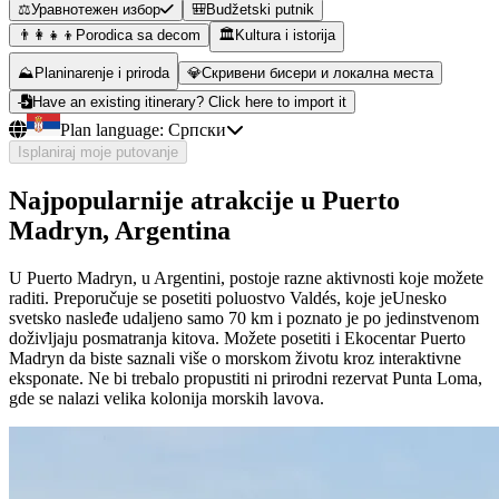
⚖️
Уравнотежен избор
🎒
Budžetski putnik
👨‍👩‍👧‍👦
Porodica sa decom
🏛️
Kultura i istorija
⛰️
Planinarenje i priroda
💎
Скривени бисери и локална места
Have an existing itinerary? Click here to import it
Plan language:
Српски
Isplaniraj moje putovanje
Najpopularnije atrakcije u Puerto
Madryn, Argentina
U Puerto Madryn, u Argentini, postoje razne aktivnosti koje možete
raditi. Preporučuje se posetiti poluostvo Valdés, koje jeUnesko
svetsko nasleđe udaljeno samo 70 km i poznato je po jedinstvenom
doživljaju posmatranja kitova. Možete posetiti i Ekocentar Puerto
Madryn da biste saznali više o morskom životu kroz interaktivne
eksponate. Ne bi trebalo propustiti ni prirodni rezervat Punta Loma,
gde se nalazi velika kolonija morskih lavova.