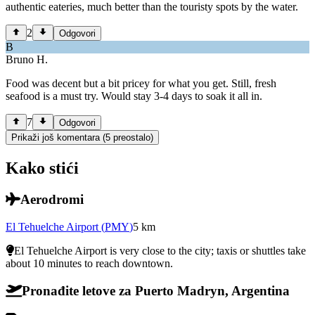
authentic eateries, much better than the touristy spots by the water.
2
Odgovori
B
Bruno H.
Food was decent but a bit pricey for what you get. Still, fresh
seafood is a must try. Would stay 3-4 days to soak it all in.
7
Odgovori
Prikaži još komentara (5 preostalo)
Kako stići
Aerodromi
El Tehuelche Airport
(
PMY
)
5
km
El Tehuelche Airport is very close to the city; taxis or shuttles take
about 10 minutes to reach downtown.
Pronađite letove za Puerto Madryn, Argentina