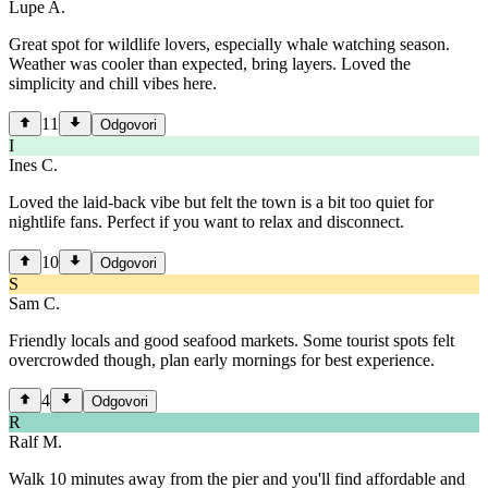
Lupe A.
Great spot for wildlife lovers, especially whale watching season.
Weather was cooler than expected, bring layers. Loved the
simplicity and chill vibes here.
11
Odgovori
I
Ines C.
Loved the laid-back vibe but felt the town is a bit too quiet for
nightlife fans. Perfect if you want to relax and disconnect.
10
Odgovori
S
Sam C.
Friendly locals and good seafood markets. Some tourist spots felt
overcrowded though, plan early mornings for best experience.
4
Odgovori
R
Ralf M.
Walk 10 minutes away from the pier and you'll find affordable and