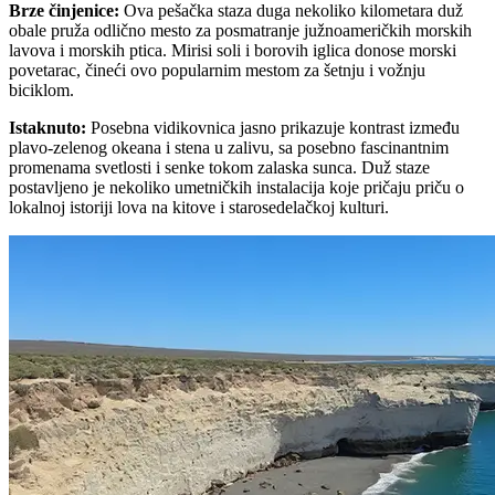
Brze činjenice
:
Ova pešačka staza duga nekoliko kilometara duž
obale pruža odlično mesto za posmatranje južnoameričkih morskih
lavova i morskih ptica. Mirisi soli i borovih iglica donose morski
povetarac, čineći ovo popularnim mestom za šetnju i vožnju
biciklom.
Istaknuto
:
Posebna vidikovnica jasno prikazuje kontrast između
plavo-zelenog okeana i stena u zalivu, sa posebno fascinantnim
promenama svetlosti i senke tokom zalaska sunca. Duž staze
postavljeno je nekoliko umetničkih instalacija koje pričaju priču o
lokalnoj istoriji lova na kitove i starosedelačkoj kulturi.