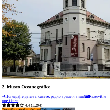
2
.
Museo Oceanográfico
Погледајте детаље, савете, радно време и више
Rezervišite
ture i karte
4.4
(1,294)
Turistička atrakcija
Muzej
Tačka interesa
Objekat