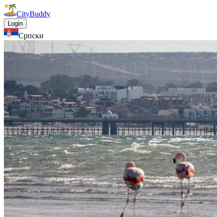
CityBuddy
Login
Српски