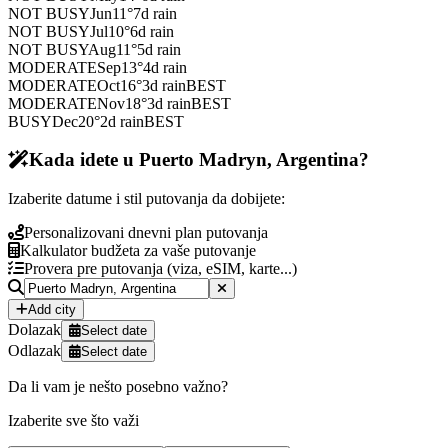
NOT BUSY
Jun
11
°
7
d rain
NOT BUSY
Jul
10
°
6
d rain
NOT BUSY
Aug
11
°
5
d rain
MODERATE
Sep
13
°
4
d rain
MODERATE
Oct
16
°
3
d rain
BEST
MODERATE
Nov
18
°
3
d rain
BEST
BUSY
Dec
20
°
2
d rain
BEST
Kada idete u Puerto Madryn, Argentina?
Izaberite datume i stil putovanja da dobijete:
Personalizovani dnevni plan putovanja
Kalkulator budžeta za vaše putovanje
Provera pre putovanja (viza, eSIM, karte...)
Add city
Dolazak
Select date
Odlazak
Select date
Da li vam je nešto posebno važno?
Izaberite sve što važi