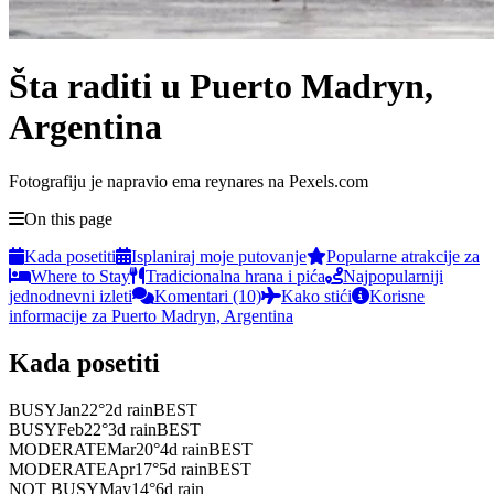
Šta raditi u Puerto Madryn,
Argentina
Fotografiju je napravio ema reynares na Pexels.com
On this page
Kada posetiti
Isplaniraj moje putovanje
Popularne atrakcije za
Where to Stay
Tradicionalna hrana i pića
Najpopularniji
jednodnevni izleti
Komentari (10)
Kako stići
Korisne
informacije za Puerto Madryn, Argentina
Kada posetiti
BUSY
Jan
22
°
2
d rain
BEST
BUSY
Feb
22
°
3
d rain
BEST
MODERATE
Mar
20
°
4
d rain
BEST
MODERATE
Apr
17
°
5
d rain
BEST
NOT BUSY
May
14
°
6
d rain