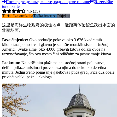
Погледајте детаље, савете, радно време и више
Rezervišite
ture i karte
4.6
(35)
Turistička atrakcija
Tačka interesa
Objekat
这里是海洋生物观赏的极佳地点。近距离体验鲸鱼跃出水面的
壮丽场面。
Brze činjenice
:
Ovo područje pokriva oko 3.626 kvadratnih
kilometara poluostrva i glavno je stanište morskih sisara u Južnoj
Americi. Svake zime, oko 4.000 grbavih kitova dolazi ovde na
razmnožavanje, što ovo mesto čini odličnim za posmatranje kitova.
Istaknuto
:
Na peščanim plažama na istočnoj strani poluostrva,
delfini prilaze turistima i provode sa njima do nekoliko desetina
minuta. Jedinstveno ponašanje galebova i ptica grabljivica duž obale
privlači veliku pažnju ekologa.