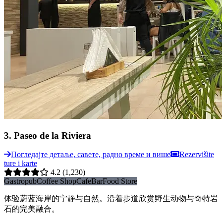
3
.
Paseo de la Riviera
Погледајте детаље, савете, радно време и више
Rezervišite
ture i karte
4.2
(1,230)
Gastropub
Coffee Shop
Cafe
Bar
Food Store
体验蔚蓝海岸的宁静与自然。沿着步道欣赏野生动物与奇特岩
石的完美融合。