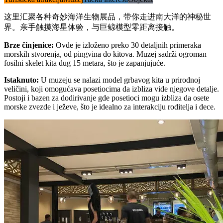
这里汇聚各种奇妙海洋生物展品，带你走进南大洋的神秘世
界。亲手触摸海星体验，与巨鲸模型零距离接触。
Brze činjenice
:
Ovde je izloženo preko 30 detaljnih primeraka
morskih stvorenja, od pingvina do kitova. Muzej sadrži ogroman
fosilni skelet kita dug 15 metara, što je zapanjujuće.
Istaknuto
:
U muzeju se nalazi model grbavog kita u prirodnoj
veličini, koji omogućava posetiocima da izbliza vide njegove detalje.
Postoji i bazen za dodirivanje gde posetioci mogu izbliza da osete
morske zvezde i ježeve, što je idealno za interakciju roditelja i dece.