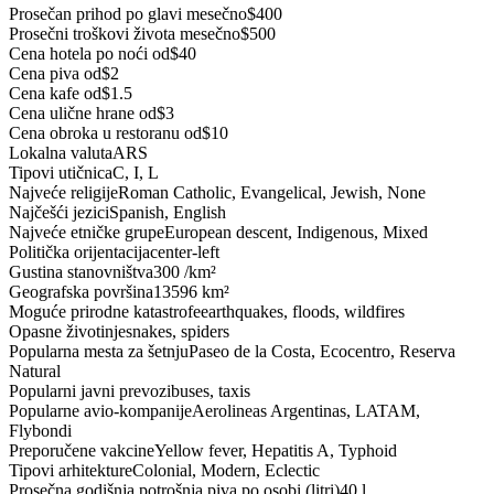
Prosečan prihod po glavi mesečno
$400
Prosečni troškovi života mesečno
$500
Cena hotela po noći od
$40
Cena piva od
$2
Cena kafe od
$1.5
Cena ulične hrane od
$3
Cena obroka u restoranu od
$10
Lokalna valuta
ARS
Tipovi utičnica
C, I, L
Najveće religije
Roman Catholic, Evangelical, Jewish, None
Najčešći jezici
Spanish, English
Najveće etničke grupe
European descent, Indigenous, Mixed
Politička orijentacija
center-left
Gustina stanovništva
300 /km²
Geografska površina
13596 km²
Moguće prirodne katastrofe
earthquakes, floods, wildfires
Opasne životinje
snakes, spiders
Popularna mesta za šetnju
Paseo de la Costa, Ecocentro, Reserva
Natural
Popularni javni prevozi
buses, taxis
Popularne avio-kompanije
Aerolineas Argentinas, LATAM,
Flybondi
Preporučene vakcine
Yellow fever, Hepatitis A, Typhoid
Tipovi arhitekture
Colonial, Modern, Eclectic
Prosečna godišnja potrošnja piva po osobi (litri)
40 l