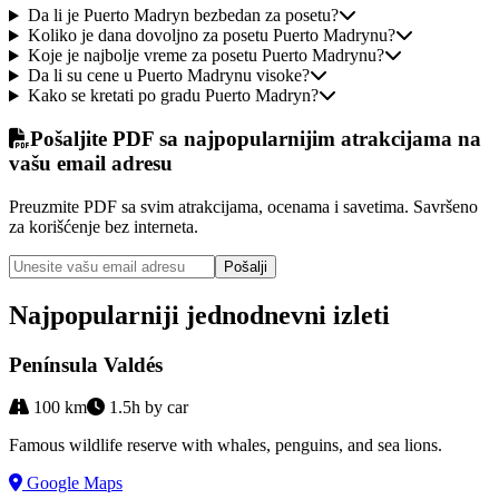
Da li je Puerto Madryn bezbedan za posetu?
Koliko je dana dovoljno za posetu Puerto Madrynu?
Koje je najbolje vreme za posetu Puerto Madrynu?
Da li su cene u Puerto Madrynu visoke?
Kako se kretati po gradu Puerto Madryn?
Pošaljite PDF sa najpopularnijim atrakcijama na
vašu email adresu
Preuzmite PDF sa svim atrakcijama, ocenama i savetima. Savršeno
za korišćenje bez interneta.
Pošalji
Najpopularniji jednodnevni izleti
Península Valdés
100
km
1.5h by car
Famous wildlife reserve with whales, penguins, and sea lions.
Google Maps