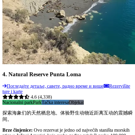
4
.
Natural Reserve Punta Loma
Погледајте детаље, савете, радно време и више
Rezervišite
ture i karte
4.6
(4,338)
Nacionalni park
Park
Tačka interesa
Objekat
探索海象们的天然栖息地。体验野生动物近距离互动的震撼瞬
间。
Brze činjenice
:
Ovo rezervat je jedno od najvećih staništa morskih