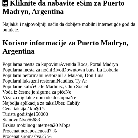
Kliknite da nabavite eSim za Puerto
Madryn, Argentina
Najlakši i najpovoljniji način da dobijete mobilni internet gde god da
putujete.
Korisne informacije za Puerto Madryn,
Argentina
Popularna mesta za kupovinu
Avenida Roca, Portal Madryn
Popularna mesta za noćni život
Downtown bars, La Loberia
Popularni neformalni restorani
La Maison, Don Luis
Popularni luksuzni restorani
Nautilus, Ty Ar
Popularne kafiće
Cafe Martinez, Club Social
Voda iz česme je sigurna za piće
Ne
Viza za digitalne nomade dostupna
Ne
Najbolja aplikacija za taksi
Uber, Cabify
Cena taksija / km
$0.5
Turista godišnje
150000
Stanovništvo
56683
Brzina mobilnog interneta
20 Mbps
Procenat nezaposlenosti
7 %
Procenat siromaštva
25 %