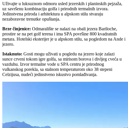
Uživajte u luksuznom odmoru usled jezerskih i planinskih pejzaža,
uz savršenu kombinaciju golfa i prirodnih termalnih izvora.
Jedinstvena priroda i arhitektura u alpskom stilu stvaraju
nezaboravne trenutke opuštanja.
Brze činjenice
:
Odmaralište se nalazi na obali jezera Bariloche,
prostire se na pet golf terena i ima SPA površine 800 kvadratnih
metara. Hotelski eksterijer je u alpskom stilu, sa pogledom na Ande i
jezero.
Istaknuto
:
Gosti mogu uživati u pogledu na jezero koje zalazi
sunce crveni tokom igre golfa, sa mirisom borova i divljeg cveća u
vazduhu. Izvor termalne vode u SPA centru je prirodnog
vulkanskog porekla, sa stalnom temperaturom oko 38 stepeni
Celzijusa, nudeći jedinstveno iskustvo pomlađivanja.