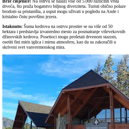
Brze činjenice
:
Na ostrvu se nalazi više od 5.000 različitih vrsta
drveća, što pruža bogatstvo biljnog diverziteta. Turisti obično polaze
brodom sa pristaništa, a usput mogu uživati u pogledu na Ande i
kristalno čistu površinu jezera.
Istaknuto
:
Šuma kedrova na ostrvu prostire se na više od 50
hektara i predstavlja izvanredno mesto za posmatranje viševekovnih
džinovskih kedrova. Posetioci mogu prošetati drvenom stazom,
osetiti fini miris iglica i mirnu atmosferu, kao da su zakoračili u
skriveni svet vanvremenskog mira.