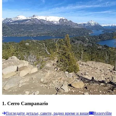
1
.
Cerro Campanario
Погледајте детаље, савете, радно време и више
Rezervišite