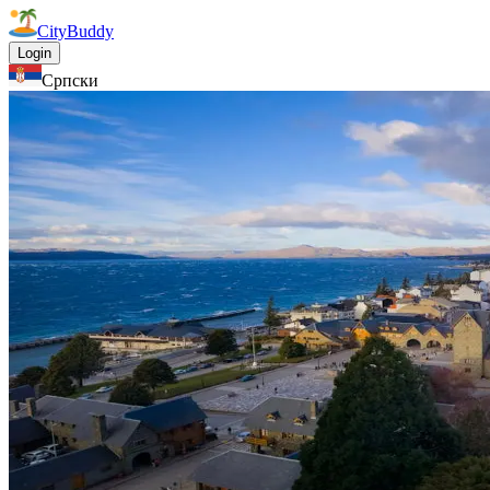
CityBuddy
Login
Српски