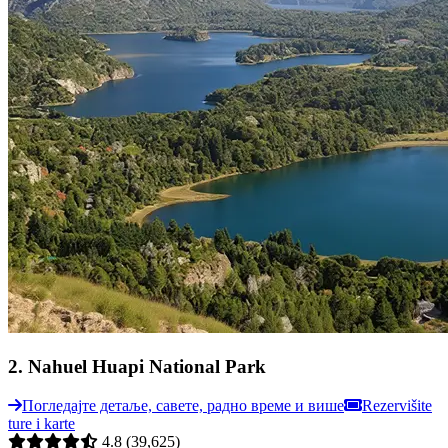
2
.
Nahuel Huapi National Park
Погледајте детаље, савете, радно време и више
Rezervišite
ture i karte
4.8
(39,625)