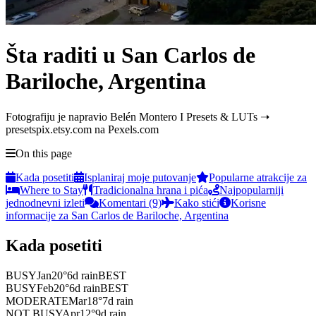
Šta raditi u San Carlos de
Bariloche, Argentina
Fotografiju je napravio Belén Montero I Presets & LUTs ➝
presetspix.etsy.com na Pexels.com
On this page
Kada posetiti
Isplaniraj moje putovanje
Popularne atrakcije za
Where to Stay
Tradicionalna hrana i pića
Najpopularniji
jednodnevni izleti
Komentari (9)
Kako stići
Korisne
informacije za San Carlos de Bariloche, Argentina
Kada posetiti
BUSY
Jan
20
°
6
d rain
BEST
BUSY
Feb
20
°
6
d rain
BEST
MODERATE
Mar
18
°
7
d rain
NOT BUSY
Apr
12
°
9
d rain