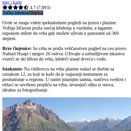
ture i karte
4.7
(7,893)
Tačka interesa
Objekat
Ovde se mogu videti spektakularni pogledi na jezera i planine.
Vožnja žičarom pruža osećaj lebdenja u vazduhu, a laganim
usponom stižete do vrha gde možete uživati u panorami od 360
stepeni.
Brze činjenice
:
Sa vrha se pruža veličanstven pogled na ceo jezero
Nahuel Huapi i njegov 26 ostrva. Uživajte u uzbudljivom iskustvu
vozeći se ski liftom do vrha, lebdeći iznad drveća i vode.
Istaknuto
:
Na vidikovcu na vrhu planine nalazi se durbin sa
oznakom 12, za koji se kaže da je najjasniji instrument za
posmatranje u regionu. U ranim jutarnjim satima, sunčeva svetlost i
oblaci se savršeno prepliću na vrhu, stvarajući sliku iz snova,
idealnu za fotografisanje.