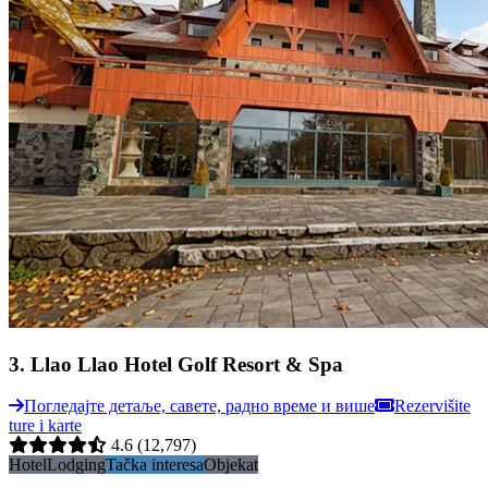
3
.
Llao Llao Hotel Golf Resort & Spa
Погледајте детаље, савете, радно време и више
Rezervišite
ture i karte
4.6
(12,797)
Hotel
Lodging
Tačka interesa
Objekat