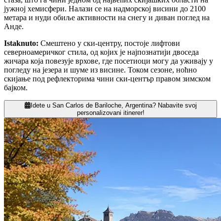
јужној хемисфери. Налази се на надморској висини до 2100
метара и нуди обиље активности на снегу и диван поглед на
Анде.
Istaknuto
:
Смештено у ски-центру, постоје лифтови
северноамеричког стила, од којих је најпознатији двоседа
жичара која повезује врхове, где посетиоци могу да уживају у
погледу на језера и шуме из висине. Током сезоне, ноћно
скијање под рефлекторима чини ски-център правом зимском
бајком.
Idete u San Carlos de Bariloche, Argentina? Nabavite svoj
personalizovani itinerer!