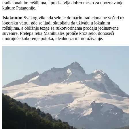
tradicionalnim roštiljima, i predstavlja dobro mesto za upoznavanje
kulture Patagonije.
Istaknuto
:
Svakog vikenda selo je domaćin tradicionalne večeri uz
logorsku vatru, gde se ljudi okupljaju da uživaju u lokalnim
roštiljima, a obližnje tezge sa rukotvorinama prodaju jedinstvene
suvenire. Prelepa reka Manihuales protiče kroz selo, donoseći
umirujuće žuborenje potoka, idealno za mirno uživanje.