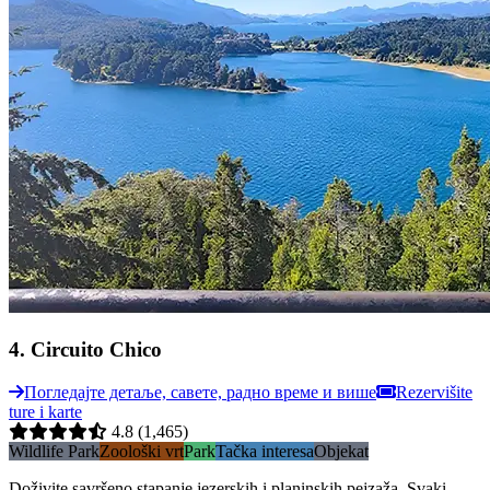
4
.
Circuito Chico
Погледајте детаље, савете, радно време и више
Rezervišite
ture i karte
4.8
(1,465)
Wildlife Park
Zoološki vrt
Park
Tačka interesa
Objekat
Doživite savršeno stapanje jezerskih i planinskih pejzaža. Svaki