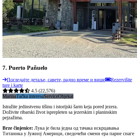
7
.
Puerto Pañuelo
Погледајте детаље, савете, радно време и више
Rezervišite
ture i karte
4.5
(22,576)
Marina
Tačka interesa
Service
Objekat
Istražite jedinstvenu tišinu i istorijski šarm keja pored jezera.
Doživite ribarski život isprepleten sa jezerskim i planinskim
pejzažima.
Brze činjenice
:
Лука је била једна од тачака искрцавања
Титаника у Јужној Америци, сведочећи смени ера парне снаге