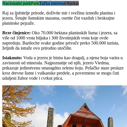
Nacionalni park
Park
Tačka interesa
Objekat
Raj za ljubitelje prirode, doživite mir i svežinu između planina i
jezera. Šetajte šumskim stazama, osetite čist vazduh i beskrajne
planinske pejzaže.
Brze činjenice
:
Oko 70.000 hektara planinskih šuma i jezera, sa
više od 1000 vrsta biljaka i 300 životinjskih vrsta koje ovde
napreduju. Bariloche svake godine privuče preko 500.000 turista,
željnih da istraže ovo prirodno utočište.
Istaknuto
:
Voda u jezeru je bistra kao dragulj, a njena boja varira u
zavisnosti od minerala. Najpoznatije od njih, jezero Viedma,
prikazuje jedinstvenu smaragdno zelenu boju. Pešačke staze prolaze
kroz drevne šume i vulkanske predele, a povremeno se mogu čuti
udaljeni žubor vode i cvrkut ptica.