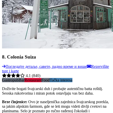
8
.
Colonia Suiza
Погледајте детаље, савете, радно време и више
Rezervišite
ture i karte
4.1
(840)
Gastropub
Bar
Restaurant
Food
Tačka interesa
Doživite bogati švajcarski duh i probajte autentičnu batta roštilj.
Seoska rukotvorina i miran potok ostavljaju vas bez daha.
Brze činjenice
:
Ovo je naseljenička zajednica švajcarskog porekla,
sa jakim alpskim šarmom, gde se leti mogu videti divlji cvetovi na
planinama. Selo je poznato po ručno rađenoj čokoladi i