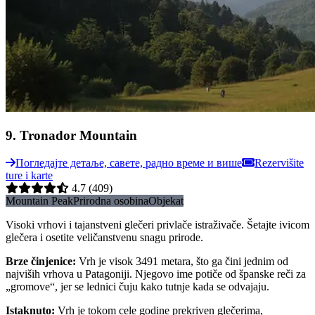
9
.
Tronador Mountain
Погледајте детаље, савете, радно време и више
Rezervišite
ture i karte
4.7
(409)
Mountain Peak
Prirodna osobina
Objekat
Visoki vrhovi i tajanstveni glečeri privlače istraživače. Šetajte ivicom
glečera i osetite veličanstvenu snagu prirode.
Brze činjenice
:
Vrh je visok 3491 metara, što ga čini jednim od
najviših vrhova u Patagoniji. Njegovo ime potiče od španske reči za
„gromove“, jer se lednici čuju kako tutnje kada se odvajaju.
Istaknuto
:
Vrh je tokom cele godine prekriven glečerima,