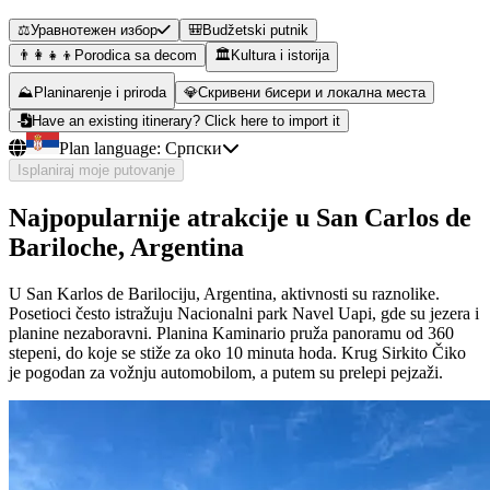
⚖️
Уравнотежен избор
🎒
Budžetski putnik
👨‍👩‍👧‍👦
Porodica sa decom
🏛️
Kultura i istorija
⛰️
Planinarenje i priroda
💎
Скривени бисери и локална места
Have an existing itinerary? Click here to import it
Plan language:
Српски
Isplaniraj moje putovanje
Najpopularnije atrakcije u San Carlos de
Bariloche, Argentina
U San Karlos de Barilociju, Argentina, aktivnosti su raznolike.
Posetioci često istražuju Nacionalni park Navel Uapi, gde su jezera i
planine nezaboravni. Planina Kaminario pruža panoramu od 360
stepeni, do koje se stiže za oko 10 minuta hoda. Krug Sirkito Čiko
je pogodan za vožnju automobilom, a putem su prelepi pejzaži.