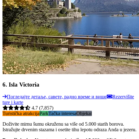
6
.
Isla Victoria
Погледајте детаље, савете, радно време и више
Rezervišite
ture i karte
4.7
(7,857)
Turistička atrakcija
Park
Tačka interesa
Objekat
Doživite mirnu šumu okruženu sa više od 5.000 starih borova.
Istražujte drvenim stazama i osetite tihu lepotu odraza Anda u jezeru.