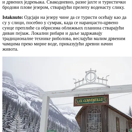
и дрвених једрењака. Свакодневно, разне јахте и туристички
бродови плове језером, стварајући прелепу воденасту слику.
Istaknuto
:
Одсјаји на језеру чине да се туристи осећају као да
су у слици, посебно у сумрак, када се наранџасто-црвено
сунце преплиће са обрисима оближњих планина стварајући
диван пејзаж. Локални рибари и даље задржавају
традиционалне технике риболова, веслајући малим дрвеним
чамцима преко мирне воде, приказујући древни начин
живота.