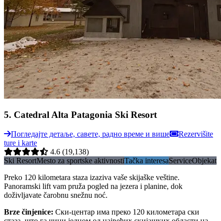
5
.
Catedral Alta Patagonia Ski Resort
Погледајте детаље, савете, радно време и више
Rezervišite
ture i karte
4.6
(19,138)
Ski Resort
Mesto za sportske aktivnosti
Tačka interesa
Service
Objekat
Preko 120 kilometara staza izaziva vaše skijaške veštine.
Panoramski lift vam pruža pogled na jezera i planine, dok
doživljavate čarobnu snežnu noć.
Brze činjenice
:
Ски-центар има преко 120 километара ски
стаза, што га чини једном од највећих скијашких области на