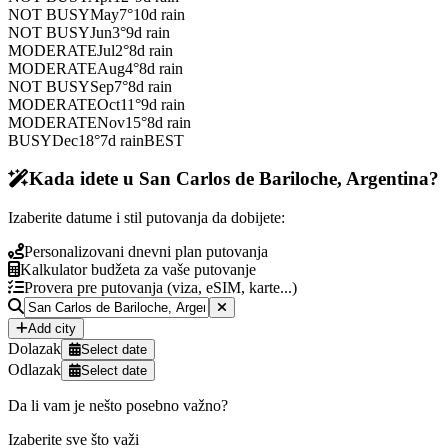
NOT BUSY
May
7
°
10
d rain
NOT BUSY
Jun
3
°
9
d rain
MODERATE
Jul
2
°
8
d rain
MODERATE
Aug
4
°
8
d rain
NOT BUSY
Sep
7
°
8
d rain
MODERATE
Oct
11
°
9
d rain
MODERATE
Nov
15
°
8
d rain
BUSY
Dec
18
°
7
d rain
BEST
Kada idete u San Carlos de Bariloche, Argentina?
Izaberite datume i stil putovanja da dobijete:
Personalizovani dnevni plan putovanja
Kalkulator budžeta za vaše putovanje
Provera pre putovanja (viza, eSIM, karte...)
Add city
Dolazak
Select date
Odlazak
Select date
Da li vam je nešto posebno važno?
Izaberite sve što važi