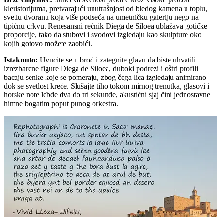
kleristorijuma, pretvarajući unutrašnjost od bledog kamena u toplu,
svetlu dvoranu koja više podseća na umetničku galeriju nego na
tipičnu crkvu. Renesansni rečnik Diega de Siloea ublažava gotičke
proporcije, tako da stubovi i svodovi izgledaju kao skulpture oko
kojih gotovo možete zaobići.
Istaknuto
:
Uvucite se u brod i zategnite glavu da biste uhvatili
izrezbarene figure Diega de Siloea, duboki podrezi i oštri profili
bacaju senke koje se pomeraju, zbog čega lica izgledaju animirano
dok se svetlost kreće. Slušajte tiho tokom mirnog trenutka, glasovi i
horske note lebde dva do tri sekunde, akustični sjaj čini jednostavne
himne bogatim poput punog orkestra.