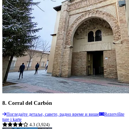
8
.
Corral del Carbón
Погледајте детаље, савете, радно време и више
Rezervišite
ture i karte
4.3
(3,924)