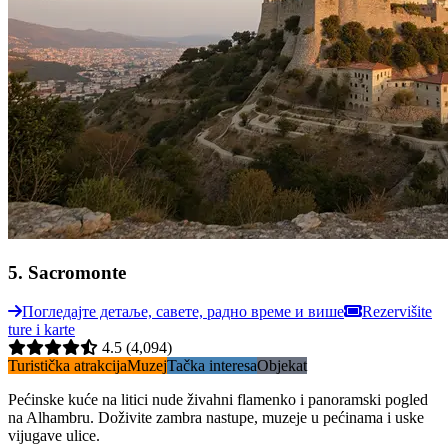
5
.
Sacromonte
Погледајте детаље, савете, радно време и више
Rezervišite
ture i karte
4.5
(4,094)
Turistička atrakcija
Muzej
Tačka interesa
Objekat
Pećinske kuće na litici nude živahni flamenko i panoramski pogled
na Alhambru. Doživite zambra nastupe, muzeje u pećinama i uske
vijugave ulice.