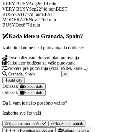
VERY BUSY
Aug
26
°
1
d rain
VERY BUSY
Sep
22
°
4
d rain
BEST
BUSY
Oct
17
°
7
d rain
BEST
MODERATE
Nov
11
°
6
d rain
BUSY
Dec
8
°
7
d rain
Kada idete u Granada, Spain?
Izaberite datume i stil putovanja da dobijete:
Personalizovani dnevni plan putovanja
Kalkulator budžeta za vaše putovanje
Provera pre putovanja (viza, eSIM, karte...)
Add city
Dolazak
Select date
Odlazak
Select date
Da li vam je nešto posebno važno?
Izaberite sve što važi
⚖️
Уравнотежен избор
🎒
Budžetski putnik
👨‍👩‍👧‍👦
Porodica sa decom
🏛️
Kultura i istorija