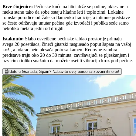
Brze činjenice
:
Pećinske kuće na litici drže se padine, uklesane u
meku stenu tako da sobe ostaju hladne leti i tople zimi. Lokalne
romske porodice održale su flamenko tradicije, a intimne predstave
se često održavaju unutar pećina gde izvođači i publika sede samo
nekoliko metara jedni od drugih.
Istaknuto
:
Slabo osvetljene pećinske tablao prostorije primaju
svega 20 posetilaca, čineći gitarski rasgueado poput šapata na vašoj
koži, a udarac pete plesača potresa kamen. Redovne zambra
predstave traju oko 20 do 30 minuta, završavajući se pljeskanjem i
uzvicima toliko snažnim da možete osetiti vibraciju kroz pod pećine.
Idete u Granada, Spain? Nabavite svoj personalizovani itinerer!