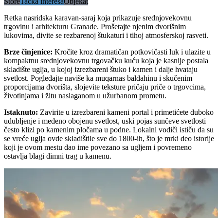
Store
Tačka interesa
Objekat
Retka nasridska karavan-saraj koja prikazuje srednjovekovnu
trgovinu i arhitekturu Granade. Prošetajte njenim dvorišnim
lukovima, divite se rezbarenoj štukaturi i tihoj atmosferskoj rasveti.
Brze činjenice
:
Kročite kroz dramatičan potkovičasti luk i ulazite u
kompaktnu srednjovekovnu trgovačku kuću koja je kasnije postala
skladište uglja, u kojoj izrezbareni štuko i kamen i dalje hvataju
svetlost. Pogledajte naviše ka muqarnas baldahinu i skučenim
proporcijama dvorišta, slojevite teksture pričaju priče o trgovcima,
životinjama i žitu naslaganom u užurbanom prometu.
Istaknuto
:
Zavirite u izrezbareni kameni portal i primetićete duboko
udubljenje i medeno obojenu svetlost, uski pojas sunčeve svetlosti
često klizi po kamenim pločama u podne. Lokalni vodiči ističu da su
se vreće uglja ovde skladištile sve do 1800-ih, što je mrki deo istorije
koji je ovom mestu dao ime povezano sa ugljem i povremeno
ostavlja blagi dimni trag u kamenu.