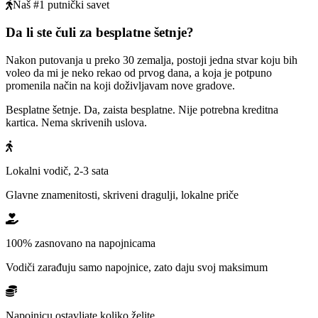
Naš #1 putnički savet
Da li ste čuli za besplatne šetnje?
Nakon putovanja u preko 30 zemalja, postoji jedna stvar koju bih
voleo da mi je neko rekao od prvog dana, a koja je potpuno
promenila način na koji doživljavam nove gradove.
Besplatne šetnje. Da, zaista besplatne. Nije potrebna kreditna
kartica. Nema skrivenih uslova.
Lokalni vodič, 2-3 sata
Glavne znamenitosti, skriveni dragulji, lokalne priče
100% zasnovano na napojnicama
Vodiči zarađuju samo napojnice, zato daju svoj maksimum
Napojnicu ostavljate koliko želite