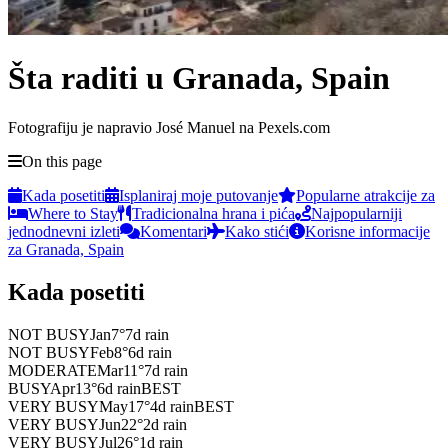
Šta raditi u Granada, Spain
Fotografiju je napravio José Manuel na Pexels.com
On this page
Kada posetiti
Isplaniraj moje putovanje
Popularne atrakcije za
Where to Stay
Tradicionalna hrana i pića
Najpopularniji
jednodnevni izleti
Komentari
Kako stići
Korisne informacije
za Granada, Spain
Kada posetiti
NOT BUSY
Jan
7
°
7
d rain
NOT BUSY
Feb
8
°
6
d rain
MODERATE
Mar
11
°
7
d rain
BUSY
Apr
13
°
6
d rain
BEST
VERY BUSY
May
17
°
4
d rain
BEST
VERY BUSY
Jun
22
°
2
d rain
VERY BUSY
Jul
26
°
1
d rain