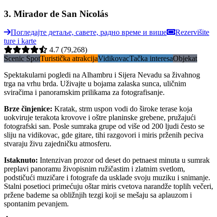
3
.
Mirador de San Nicolás
Погледајте детаље, савете, радно време и више
Rezervišite
ture i karte
4.7
(79,268)
Scenic Spot
Turistička atrakcija
Vidikovac
Tačka interesa
Objekat
Spektakularni pogledi na Alhambru i Sijera Nevadu sa živahnog
trga na vrhu brda. Uživajte u bojama zalaska sunca, uličnim
sviračima i panoramskim prilikama za fotografisanje.
Brze činjenice
:
Kratak, strm uspon vodi do široke terase koja
uokviruje terakota krovove i oštre planinske grebene, pružajući
fotografski san. Posle sumraka grupe od više od 200 ljudi često se
sliju na vidikovac, gde gitare, tihi razgovori i miris prženih peciva
stvaraju živu zajedničku atmosferu.
Istaknuto
:
Intenzivan prozor od deset do petnaest minuta u sumrak
preplavi panoramu živopisnim ružičastim i zlatnim svetlom,
podstičući muzičare i fotografe da usklade svoju muziku i snimanje.
Stalni posetioci primećuju oštar miris cvetova narandže toplih večeri,
pržene bademe sa obližnjih tezgi koji se mešaju sa aplauzom i
spontanim pevanjem.