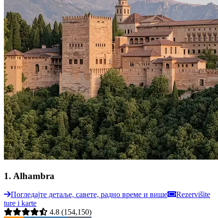
1
.
Alhambra
Погледајте детаље, савете, радно време и више
Rezervišite
ture i karte
4.8
(154,150)