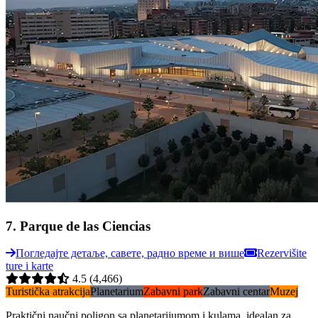
7
.
Parque de las Ciencias
Погледајте детаље, савете, радно време и више
Rezervišite
ture i karte
4.5
(4,466)
Turistička atrakcija
Planetarium
Zabavni park
Zabavni centar
Muzej
Praktični naučni poligon sa planetarijumom i kulama, idealan za