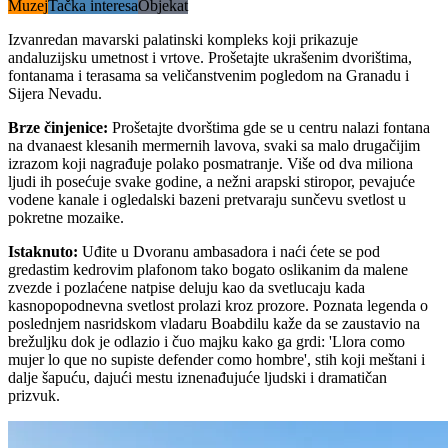
Muzej
Tačka interesa
Objekat
Izvanredan mavarski palatinski kompleks koji prikazuje
andaluzijsku umetnost i vrtove. Prošetajte ukrašenim dvorištima,
fontanama i terasama sa veličanstvenim pogledom na Granadu i
Sijera Nevadu.
Brze činjenice
:
Prošetajte dvorštima gde se u centru nalazi fontana
na dvanaest klesanih mermernih lavova, svaki sa malo drugačijim
izrazom koji nagrađuje polako posmatranje. Više od dva miliona
ljudi ih posećuje svake godine, a nežni arapski stiropor, pevajuće
vodene kanale i ogledalski bazeni pretvaraju sunčevu svetlost u
pokretne mozaike.
Istaknuto
:
Uđite u Dvoranu ambasadora i naći ćete se pod
gredastim kedrovim plafonom tako bogato oslikanim da malene
zvezde i pozlaćene natpise deluju kao da svetlucaju kada
kasnopopodnevna svetlost prolazi kroz prozore. Poznata legenda o
poslednjem nasridskom vladaru Boabdilu kaže da se zaustavio na
brežuljku dok je odlazio i čuo majku kako ga grdi: 'Llora como
mujer lo que no supiste defender como hombre', stih koji meštani i
dalje šapuću, dajući mestu iznenađujuće ljudski i dramatičan
prizvuk.