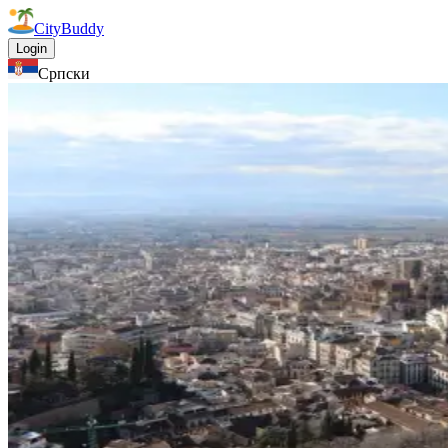
CityBuddy
Login
Српски