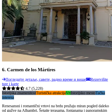
6
.
Carmen de los Mártires
Погледајте детаље, савете, радно време и више
Rezervišite
ture i karte
4.7
(5,228)
Istorijska znamenitost
Turistička atrakcija
Vrt
Istorijsko mesto
Tačka
interesa
Renesansni i romantični vrtovi na brdu pružaju miran pogled daleko
od gužve na Alhambri. Šetajte terasama, fontanama i panoramskim