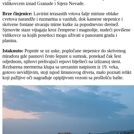
vidikovcem iznad Granade i Sijera Nevade.
Brze činjenice
:
Lavirint terasastih vrtova šalje mirisne oblake
cvetova narandže i ruzmarina u vazduh, dok kamene stepenice i
skrivene fontane stvaraju mirne kutke za popodnevno dremež.
Sjenovite staze vijugaju kroz čemprese i magnolije, nudeći povišene
vidikovce sa kojih posetioci mogu uživati u panorami grada i
planina.
Istaknuto
:
Popnite se uz uske, popločane stepenice do skrivenog
miradora gde paunovi često šepure u sumrak, ponekad čak šest
odjednom, njihovi prelivajući repovi blješteći na izlizanoj steni.
Rezbarena mermerna klupa sa urezanim natpisom iz 19. veka,
gotovo nevidljivim, stoji ispod limunovog drveta, malo poznati relikt
koji pažljive oči nagrađuje opipljivom vezom sa prošlošću bašte.