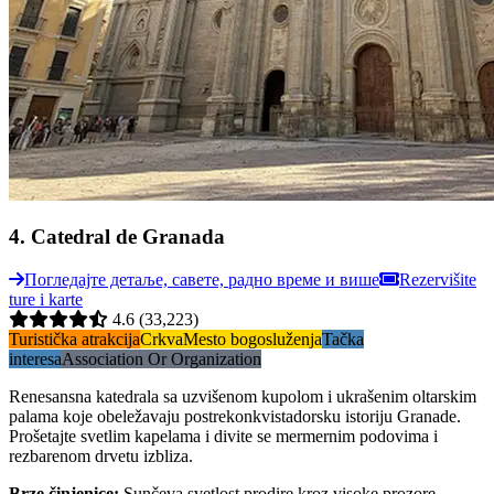
4
.
Catedral de Granada
Погледајте детаље, савете, радно време и више
Rezervišite
ture i karte
4.6
(33,223)
Turistička atrakcija
Crkva
Mesto bogosluženja
Tačka
interesa
Association Or Organization
Renesansna katedrala sa uzvišenom kupolom i ukrašenim oltarskim
palama koje obeležavaju postrekonkvistadorsku istoriju Granade.
Prošetajte svetlim kapelama i divite se mermernim podovima i
rezbarenom drvetu izbliza.
Brze činjenice
:
Sunčeva svetlost prodire kroz visoke prozore