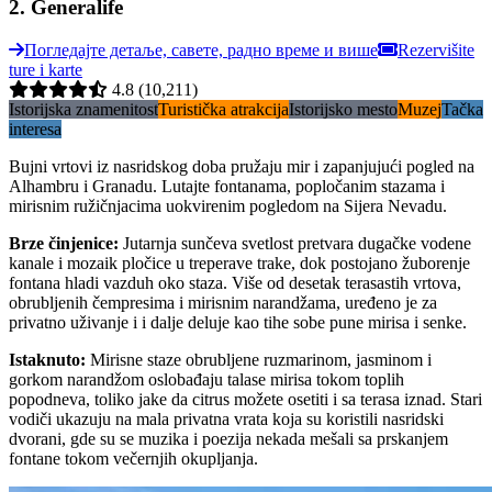
2
.
Generalife
Погледајте детаље, савете, радно време и више
Rezervišite
ture i karte
4.8
(10,211)
Istorijska znamenitost
Turistička atrakcija
Istorijsko mesto
Muzej
Tačka
interesa
Bujni vrtovi iz nasridskog doba pružaju mir i zapanjujući pogled na
Alhambru i Granadu. Lutajte fontanama, popločanim stazama i
mirisnim ružičnjacima uokvirenim pogledom na Sijera Nevadu.
Brze činjenice
:
Jutarnja sunčeva svetlost pretvara dugačke vodene
kanale i mozaik pločice u treperave trake, dok postojano žuborenje
fontana hladi vazduh oko staza. Više od desetak terasastih vrtova,
obrubljenih čempresima i mirisnim narandžama, uređeno je za
privatno uživanje i i dalje deluje kao tihe sobe pune mirisa i senke.
Istaknuto
:
Mirisne staze obrubljene ruzmarinom, jasminom i
gorkom narandžom oslobađaju talase mirisa tokom toplih
popodneva, toliko jake da citrus možete osetiti i sa terasa iznad. Stari
vodiči ukazuju na mala privatna vrata koja su koristili nasridski
dvorani, gde su se muzika i poezija nekada mešali sa prskanjem
fontane tokom večernjih okupljanja.