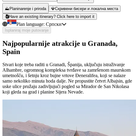
⛰️
Planinarenje i priroda
💎
Скривени бисери и локална места
Have an existing itinerary? Click here to import it
Plan language:
Српски
Isplaniraj moje putovanje
Najpopularnije atrakcije u Granada,
Spain
Stvari koje treba raditi u Granadi, Španija, uključuju istraživanje
Alhambre, ogromnog kompleksa tvrđave sa zamršenom maurskom
umetnošću, i šetnju kroz bujne vrtove Đeneralifea, koji se nalaze
samo nekoliko minuta hoda dalje. Ne propustite četvrt Albajsin, gde
uske ulice pružaju zadivljujući pogled sa Mirador de San Nikolasa
koji gleda na grad i planine Sijera Nevade.