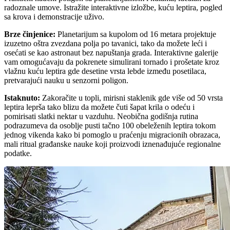
radoznale umove. Istražite interaktivne izložbe, kuću leptira, pogled
sa krova i demonstracije uživo.
Brze činjenice
:
Planetarijum sa kupolom od 16 metara projektuje
izuzetno oštra zvezdana polja po tavanici, tako da možete leći i
osećati se kao astronaut bez napuštanja grada. Interaktivne galerije
vam omogućavaju da pokrenete simulirani tornado i prošetate kroz
vlažnu kuću leptira gde desetine vrsta lebde između posetilaca,
pretvarajući nauku u senzorni poligon.
Istaknuto
:
Zakoračite u topli, mirisni staklenik gde više od 50 vrsta
leptira leprša tako blizu da možete čuti šapat krila o odeću i
pomirisati slatki nektar u vazduhu. Neobična godišnja rutina
podrazumeva da osoblje pusti tačno 100 obeleženih leptira tokom
jednog vikenda kako bi pomoglo u praćenju migracionih obrazaca,
mali ritual građanske nauke koji proizvodi iznenađujuće regionalne
podatke.