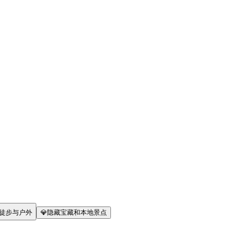
徒步与户外
💎
隐藏宝藏和本地景点