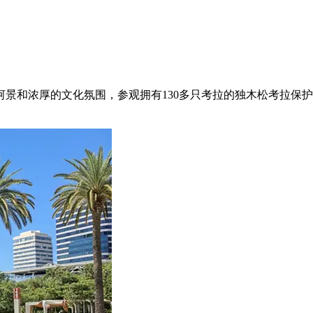
景和浓厚的文化氛围，参观拥有130多只考拉的独木松考拉保