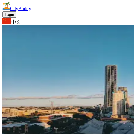
CityBuddy
Login
中文