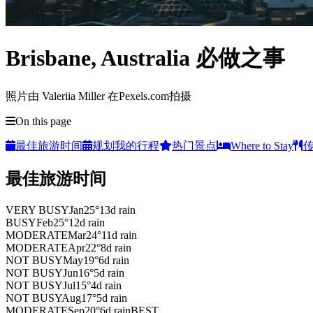
Brisbane, Australia 必做之事
照片由 Valeriia Miller 在Pexels.com拍摄
On this page
最佳旅游时间
规划我的行程
热门景点
Where to Stay
最佳旅游时间
VERY BUSY
Jan
25
°
13
d rain
BUSY
Feb
25
°
12
d rain
MODERATE
Mar
24
°
11
d rain
MODERATE
Apr
22
°
8
d rain
NOT BUSY
May
19
°
6
d rain
NOT BUSY
Jun
16
°
5
d rain
NOT BUSY
Jul
15
°
4
d rain
NOT BUSY
Aug
17
°
5
d rain
MODERATE
Sep
20
°
6
d rain
BEST