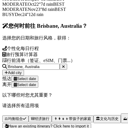
MODERATE
Oct
22
°
7
d rain
BEST
MODERATE
Nov
23
°
8
d rain
BEST
BUSY
Dec
24
°
12
d rain
您何时前往 Brisbane, Australia？
选择您的日期和旅行风格，获得：
个性化每日行程
旅行预算计算器
行前清单（签证、eSIM、门票...）
Add city
抵达
Select date
离开
Select date
以下哪些对您尤其重要？
请选择所有适用项
⚖️
均衡组合
🎒
经济旅行
👨‍👩‍👧‍👦
带孩子的家庭
🏛️
文化与历史
⛰️
Have an existing itinerary? Click here to import it