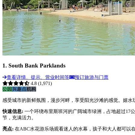
1
.
South Bank Parklands
查看详情、提示、营业时间等
预订旅游与门票
4.8
(1,971)
公园
兴趣点
机构
感受城市的新鲜氛围，漫步河畔，享受阳光沙滩的感觉。嬉水
快速信息
:
一个环绕布里斯班河的广阔城市绿洲，占地超过17
节，充满活力。
亮点
:
在ABC水花游乐场观看迷人的水幕，孩子和大人都可以