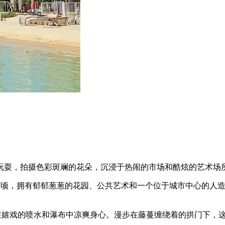
玩耍，拍摄色彩斑斓的花朵，沉浸于热闹的市场和酷炫的艺术场
公顷，拥有郁郁葱葱的花园、公共艺术和一个位于城市中心的人
在嬉戏的喷水和瀑布中凉爽身心。漫步在藤蔓缠绕着的拱门下，