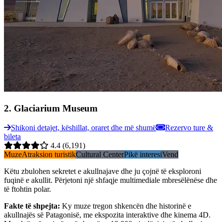
2
.
Glaciarium Museum
Shikoni detajet, këshillat, oraret dhe më shumë
Rezervo ture &
bileta
4.4
(6,191)
Muze
Atraksion turistik
Cultural Center
Pikë interesi
Vend
Këtu zbulohen sekretet e akullnajave dhe ju çojnë të eksploroni
fuqinë e akullit. Përjetoni një shfaqje multimediale mbresëlënëse dhe
të ftohtin polar.
Fakte të shpejta
:
Ky muze tregon shkencën dhe historinë e
akullnajës së Patagonisë, me ekspozita interaktive dhe kinema 4D.