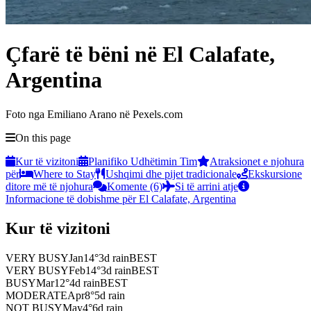
Çfarë të bëni në El Calafate,
Argentina
Foto nga Emiliano Arano në Pexels.com
On this page
Kur të vizitoni
Planifiko Udhëtimin Tim
Atraksionet e njohura
për
Where to Stay
Ushqimi dhe pijet tradicionale
Ekskursione
ditore më të njohura
Komente (6)
Si të arrini atje
Informacione të dobishme për El Calafate, Argentina
Kur të vizitoni
VERY BUSY
Jan
14
°
3
d rain
BEST
VERY BUSY
Feb
14
°
3
d rain
BEST
BUSY
Mar
12
°
4
d rain
BEST
MODERATE
Apr
8
°
5
d rain
NOT BUSY
May
4
°
6
d rain