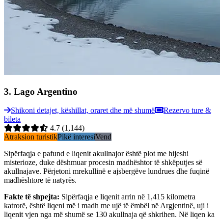
3
.
Lago Argentino
Shikoni detajet, këshillat, oraret dhe më shumë
Rezervo ture &
bileta
4.7
(1,144)
Atraksion turistik
Pikë interesi
Vend
Sipërfaqja e pafund e liqenit akullnajor është plot me hijeshi
misterioze, duke dëshmuar procesin madhështor të shkëputjes së
akullnajave. Përjetoni mrekullinë e ajsbergëve lundrues dhe fuqinë
madhështore të natyrës.
Fakte të shpejta
:
Sipërfaqja e liqenit arrin në 1,415 kilometra
katrorë, është liqeni më i madh me ujë të ëmbël në Argjentinë, uji i
liqenit vjen nga më shumë se 130 akullnaja që shkrihen. Në liqen ka