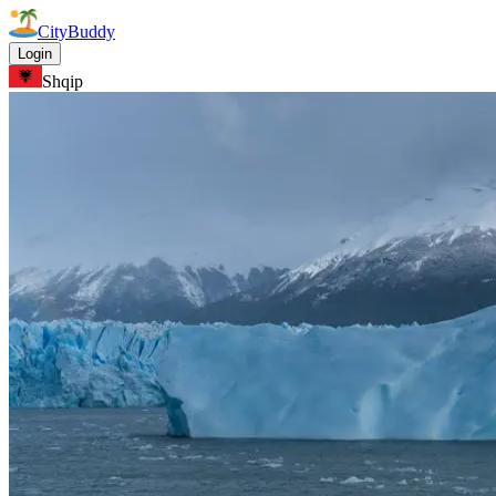
CityBuddy
Login
Shqip