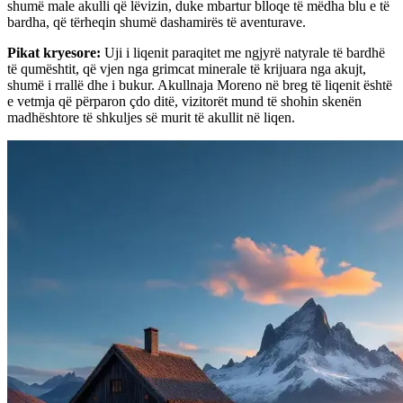
shumë male akulli që lëvizin, duke mbartur blloqe të mëdha blu e të
bardha, që tërheqin shumë dashamirës të aventurave.
Pikat kryesore
:
Uji i liqenit paraqitet me ngjyrë natyrale të bardhë
të qumështit, që vjen nga grimcat minerale të krijuara nga akujt,
shumë i rrallë dhe i bukur. Akullnaja Moreno në breg të liqenit është
e vetmja që përparon çdo ditë, vizitorët mund të shohin skenën
madhështore të shkuljes së murit të akullit në liqen.