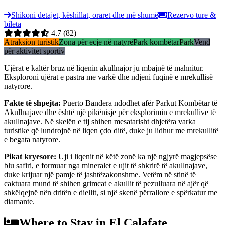
Shikoni detajet, këshillat, oraret dhe më shumë
Rezervo ture &
bileta
4.7
(82)
Atraksion turistik
Zona për ecje në natyrë
Park kombëtar
Park
Vend
për aktivitet sportiv
Ujërat e kaltër bruz në liqenin akullnajor ju mbajnë të mahnitur.
Eksploroni ujërat e pastra me varkë dhe ndjeni fuqinë e mrekullisë
natyrore.
Fakte të shpejta
:
Puerto Bandera ndodhet afër Parkut Kombëtar të
Akullnajave dhe është një pikënisje për eksplorimin e mrekullive të
akullnajave. Në skelën e tij shihen mesatarisht dhjetëra varka
turistike që lundrojnë në liqen çdo ditë, duke ju lidhur me mrekullitë
e begata natyrore.
Pikat kryesore
:
Uji i liqenit në këtë zonë ka një ngjyrë magjepsëse
blu safiri, e formuar nga mineralet e ujit të shkrirë të akullnajave,
duke krijuar një pamje të jashtëzakonshme. Vetëm në stinë të
caktuara mund të shihen grimcat e akullit të pezulluara në ajër që
shkëlqejnë nën dritën e diellit, si një skenë përrallore e spërkatur me
diamante.
Where to Stay in El Calafate,