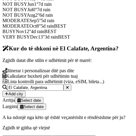
NOT BUSY
Jun
1
°
7
d rain
NOT BUSY
Jul
0
°
7
d rain
NOT BUSY
Aug
2
°
6
d rain
MODERATE
Sep
5
°
5
d rain
MODERATE
Oct
8
°
5
d rain
BEST
BUSY
Nov
12
°
4
d rain
BEST
VERY BUSY
Dec
13
°
3
d rain
BEST
Kur do të shkoni në El Calafate, Argentina?
Zgjidh datat dhe stilin e udhëtimit për të marrë:
Itinerar i personalizuar ditë pas dite
Kalkulator buxheti për udhëtimin tuaj
Lista kontrolli para udhëtimit (viza, eSIM, bileta...)
Add city
Arritja
Select date
Largimi
Select date
A ka ndonjë nga këto që është veçanërisht e rëndësishme për ju?
Zgjidh të gjitha që vlejnë