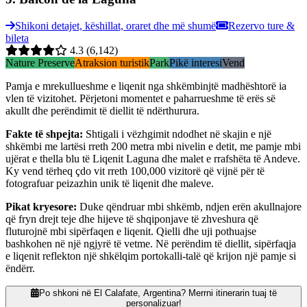
Shikoni detajet, këshillat, oraret dhe më shumë
Rezervo ture &
bileta
4.3
(6,142)
Nature Preserve
Atraksion turistik
Park
Pikë interesi
Vend
Pamja e mrekullueshme e liqenit nga shkëmbinjtë madhështorë ia
vlen të vizitohet. Përjetoni momentet e paharrueshme të erës së
akullt dhe perëndimit të diellit të ndërthurura.
Fakte të shpejta
:
Shtigali i vëzhgimit ndodhet në skajin e një
shkëmbi me lartësi rreth 200 metra mbi nivelin e detit, me pamje mbi
ujërat e thella blu të Liqenit Laguna dhe malet e rrafshëta të Andeve.
Ky vend tërheq çdo vit rreth 100,000 vizitorë që vijnë për të
fotografuar peizazhin unik të liqenit dhe maleve.
Pikat kryesore
:
Duke qëndruar mbi shkëmb, ndjen erën akullnajore
që fryn drejt teje dhe hijeve të shqiponjave të zhveshura që
fluturojnë mbi sipërfaqen e liqenit. Qielli dhe uji pothuajse
bashkohen në një ngjyrë të vetme. Në perëndim të diellit, sipërfaqja
e liqenit reflekton një shkëlqim portokalli-talë që krijon një pamje si
ëndërr.
Po shkoni në El Calafate, Argentina? Merrni itinerarin tuaj të
personalizuar!