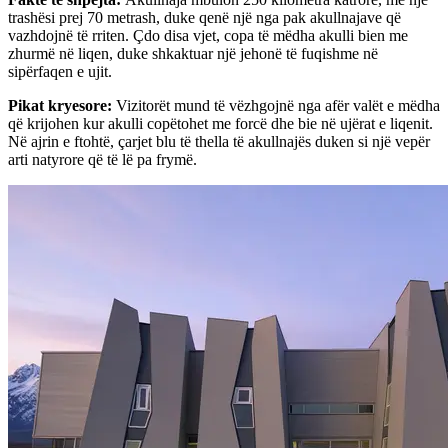
trashësi prej 70 metrash, duke qenë një nga pak akullnajave që
vazhdojnë të rriten. Çdo disa vjet, copa të mëdha akulli bien me
zhurmë në liqen, duke shkaktuar një jehonë të fuqishme në
sipërfaqen e ujit.
Pikat kryesore
:
Vizitorët mund të vëzhgojnë nga afër valët e mëdha
që krijohen kur akulli copëtohet me forcë dhe bie në ujërat e liqenit.
Në ajrin e ftohtë, çarjet blu të thella të akullnajës duken si një vepër
arti natyrore që të lë pa frymë.