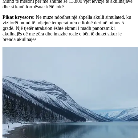
Mund të mësoni për më shumë se 13,800 vjet lëvizje të akullnajave
dhe si kanë formësuar këtë tokë.
Pikat kryesore
:
Në muze ndodhet një shpella akulli simulated, ku
vizitorët mund të ndjejnë temperaturën e ftohtë deri në minus 5
gradë. Një tjetër atraksion është ekrani i madh panoramik i
akullnajës që me zëra dhe imazhe reale e bën të duket sikur je
brenda akullnajës.