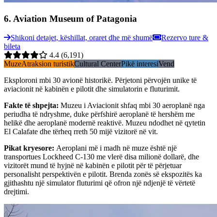
6
.
Aviation Museum of Patagonia
Shikoni detajet, këshillat, oraret dhe më shumë
Rezervo ture &
bileta
4.4
(6,191)
Muze
Atraksion turistik
Cultural Center
Pikë interesi
Vend
Eksploroni mbi 30 avionë historikë. Përjetoni përvojën unike të
aviacionit në kabinën e pilotit dhe simulatorin e fluturimit.
Fakte të shpejta
:
Muzeu i Aviacionit shfaq mbi 30 aeroplanë nga
periudha të ndryshme, duke përfshirë aeroplanë të hershëm me
helikë dhe aeroplanë modernë reaktivë. Muzeu ndodhet në qytetin
El Calafate dhe tërheq rreth 50 mijë vizitorë në vit.
Pikat kryesore
:
Aeroplani më i madh në muze është një
transportues Lockheed C-130 me vlerë disa milionë dollarë, dhe
vizitorët mund të hyjnë në kabinën e pilotit për të përjetuar
personalisht perspektivën e pilotit. Brenda zonës së ekspozitës ka
gjithashtu një simulator fluturimi që ofron një ndjenjë të vërtetë
drejtimi.