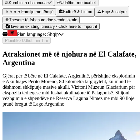
⚖️
Kombinim i balancuar
🎒
Udhëtim me buxhet
👨‍👩‍👧‍👦
Familje me fëmijë
🏛️
Kulturë & histori
⛰️
Ecje & natyrë
💎
Thesare të fshehura dhe vende lokale
Have an existing itinerary? Click here to import it
Plan language:
Shqip
Planifiko Udhëtimin Tim
Atraksionet më të njohura në El Calafate,
Argentina
Gjërat për të bërë në El Calafate, Argjentinë, përfshijnë eksplorimin
e Akullnajës Perito Moreno, 80 kilometra larg qytetit, ku mund të
dëshmoni shkëputje masive akulli. Vizitoni Muzeun Glaciarium për
ekspozita tërheqëse mbi fushat akullnajore të Patagonisë. Shijoni
vëzhgimin e shpendëve në Reserva Laguna Nimez me mbi 90 lloje
pranë bregut të Lago Argentino.