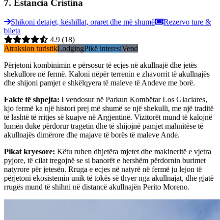
7
.
Estancia Cristina
Shikoni detajet, këshillat, oraret dhe më shumë
Rezervo ture &
bileta
4.9
(18)
Atraksion turistik
Lodging
Pikë interesi
Vend
Përjetoni kombinimin e përsosur të ecjes në akullnajë dhe jetës
shekullore në fermë. Kaloni nëpër terrenin e zhavorrit të akullnajës
dhe shijoni pamjet e shkëlqyera të maleve të Andeve me borë.
Fakte të shpejta
:
I vendosur në Parkun Kombëtar Los Glaciares,
kjo fermë ka një histori prej më shumë se një shekulli, me një traditë
të lashtë të rritjes së kuajve në Argjentinë. Vizitorët mund të kalojnë
lumën duke përdorur tragetin dhe të shijojnë pamjet mahnitëse të
akullnajës dimërore dhe majave të borës të maleve Ande.
Pikat kryesore
:
Këtu ruhen dhjetëra mjetet dhe makineritë e vjetra
pyjore, të cilat tregojnë se si banorët e hershëm përdornin burimet
natyrore për jetesën. Rruga e ecjes në natyrë në fermë ju lejon të
përjetoni ekosistemin unik të tokës së thyer nga akullnajat, dhe gjatë
rrugës mund të shihni në distancë akullnajën Perito Moreno.