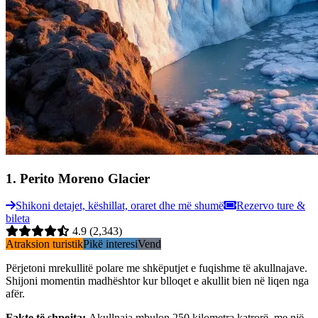
1
.
Perito Moreno Glacier
Shikoni detajet, këshillat, oraret dhe më shumë
Rezervo ture &
bileta
4.9
(2,343)
Atraksion turistik
Pikë interesi
Vend
Përjetoni mrekullitë polare me shkëputjet e fuqishme të akullnajave.
Shijoni momentin madhështor kur blloqet e akullit bien në liqen nga
afër.
Fakte të shpejta
:
Akullnaja mbulon 250 kilometra katrorë, me një