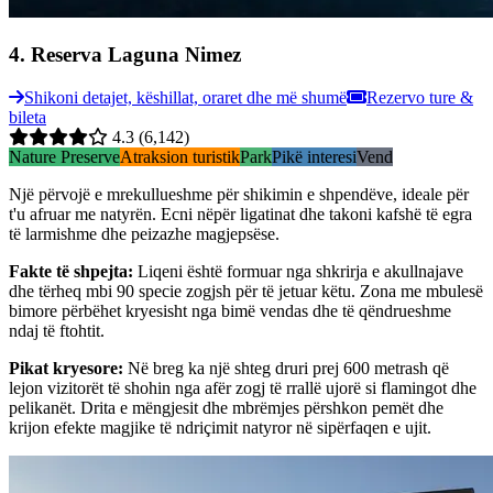
4
.
Reserva Laguna Nimez
Shikoni detajet, këshillat, oraret dhe më shumë
Rezervo ture &
bileta
4.3
(6,142)
Nature Preserve
Atraksion turistik
Park
Pikë interesi
Vend
Një përvojë e mrekullueshme për shikimin e shpendëve, ideale për
t'u afruar me natyrën. Ecni nëpër ligatinat dhe takoni kafshë të egra
të larmishme dhe peizazhe magjepsëse.
Fakte të shpejta
:
Liqeni është formuar nga shkrirja e akullnajave
dhe tërheq mbi 90 specie zogjsh për të jetuar këtu. Zona me mbulesë
bimore përbëhet kryesisht nga bimë vendas dhe të qëndrueshme
ndaj të ftohtit.
Pikat kryesore
:
Në breg ka një shteg druri prej 600 metrash që
lejon vizitorët të shohin nga afër zogj të rrallë ujorë si flamingot dhe
pelikanët. Drita e mëngjesit dhe mbrëmjes përshkon pemët dhe
krijon efekte magjike të ndriçimit natyror në sipërfaqen e ujit.