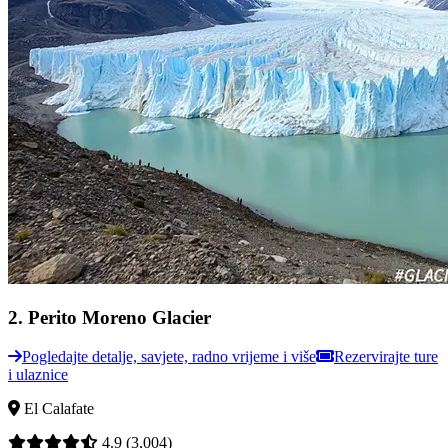
2
.
Perito Moreno Glacier
Pogledajte detalje, savjete, radno vrijeme i više
Rezervirajte ture
i ulaznice
El Calafate
4.9
(3,004)