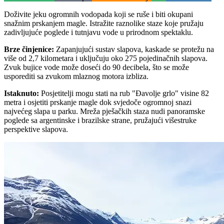
Doživite jeku ogromnih vodopada koji se ruše i biti okupani
snažnim prskanjem magle. Istražite raznolike staze koje pružaju
zadivljujuće poglede i tutnjavu vode u prirodnom spektaklu.
Brze činjenice
:
Zapanjujući sustav slapova, kaskade se protežu na
više od 2,7 kilometara i uključuju oko 275 pojedinačnih slapova.
Zvuk bujice vode može doseći do 90 decibela, što se može
usporediti sa zvukom mlaznog motora izbliza.
Istaknuto
:
Posjetitelji mogu stati na rub "Đavolje grlo" visine 82
metra i osjetiti prskanje magle dok svjedoče ogromnoj snazi
najvećeg slapa u parku. Mreža pješačkih staza nudi panoramske
poglede sa argentinske i brazilske strane, pružajući višestruke
perspektive slapova.