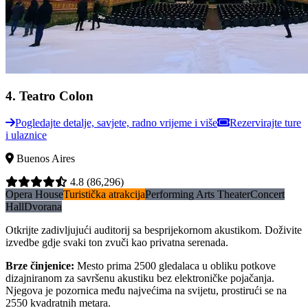
4
.
Teatro Colon
Pogledajte detalje, savjete, radno vrijeme i više
Rezervirajte ture
i ulaznice
Buenos Aires
4.8
(86,296)
Opera House
Turistička atrakcija
Performing Arts Theater
Concert
Hall
Dvorana
Otkrijte zadivljujući auditorij sa besprijekornom akustikom. Doživite
izvedbe gdje svaki ton zvuči kao privatna serenada.
Brze činjenice
:
Mesto prima 2500 gledalaca u obliku potkove
dizajniranom za savršenu akustiku bez elektroničke pojačanja.
Njegova je pozornica među najvećima na svijetu, prostirući se na
2550 kvadratnih metara.