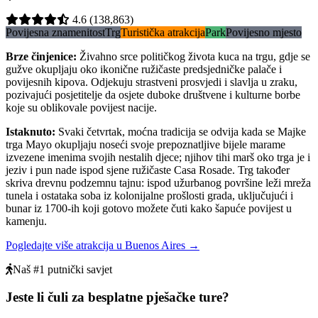
4.6
(138,863)
Povijesna znamenitost
Trg
Turistička atrakcija
Park
Povijesno mjesto
Brze činjenice
:
Živahno srce političkog života kuca na trgu, gdje se
gužve okupljaju oko ikonične ružičaste predsjedničke palače i
povijesnih kipova. Odjekuju strastveni prosvjedi i slavlja u zraku,
pozivajući posjetitelje da osjete duboke društvene i kulturne borbe
koje su oblikovale povijest nacije.
Istaknuto
:
Svaki četvrtak, moćna tradicija se odvija kada se Majke
trga Mayo okupljaju noseći svoje prepoznatljive bijele marame
izvezene imenima svojih nestalih djece; njihov tihi marš oko trga je i
jeziv i pun nade ispod sjene ružičaste Casa Rosade. Trg također
skriva drevnu podzemnu tajnu: ispod užurbanog površine leži mreža
tunela i ostataka soba iz kolonijalne prošlosti grada, uključujući i
bunar iz 1700-ih koji gotovo možete čuti kako šapuće povijest u
kamenju.
Pogledajte više atrakcija u Buenos Aires
→
Naš #1 putnički savjet
Jeste li čuli za besplatne pješačke ture?