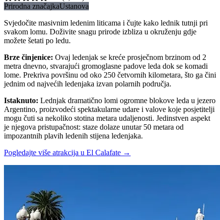
Prirodna značajka
Ustanova
Svjedočite masivnim ledenim liticama i čujte kako lednik tutnji pri
svakom lomu. Doživite snagu prirode izbliza u okruženju gdje
možete šetati po ledu.
Brze činjenice
:
Ovaj ledenjak se kreće prosječnom brzinom od 2
metra dnevno, stvarajući gromoglasne padove leda dok se komadi
lome. Prekriva površinu od oko 250 četvornih kilometara, što ga čini
jednim od najvećih ledenjaka izvan polarnih područja.
Istaknuto
:
Lednjak dramatično lomi ogromne blokove leda u jezero
Argentino, proizvodeći spektakularne udare i valove koje posjetitelji
mogu čuti sa nekoliko stotina metara udaljenosti. Jedinstven aspekt
je njegova pristupačnost: staze dolaze unutar 50 metara od
impozantnih plavih ledenih stijena ledenjaka.
Pogledajte više atrakcija u El Calafate
→