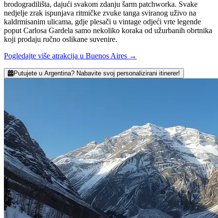
brodogradilišta, dajući svakom zdanju šarm patchworka. Svake
nedjelje zrak ispunjava ritmičke zvuke tanga sviranog uživo na
kaldrmisanim ulicama, gdje plesači u vintage odjeći vrte legende
poput Carlosa Gardela samo nekoliko koraka od užurbanih obrtnika
koji prodaju ručno oslikane suvenire.
Pogledajte više atrakcija u Buenos Aires
→
Putujete u Argentina? Nabavite svoj personalizirani itinerer!