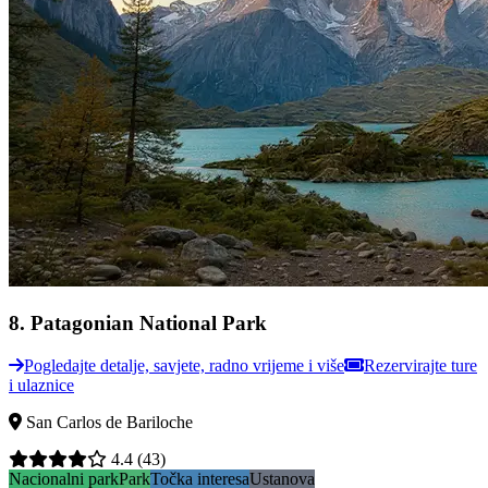
8
.
Patagonian National Park
Pogledajte detalje, savjete, radno vrijeme i više
Rezervirajte ture
i ulaznice
San Carlos de Bariloche
4.4
(43)
Nacionalni park
Park
Točka interesa
Ustanova