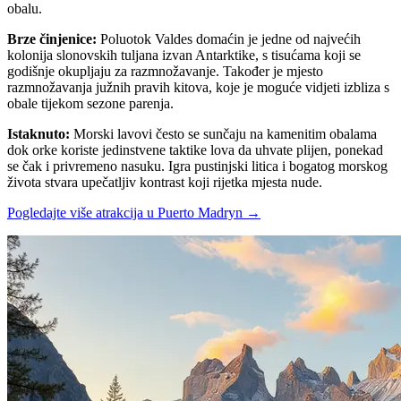
obalu.
Brze činjenice
:
Poluotok Valdes domaćin je jedne od najvećih
kolonija slonovskih tuljana izvan Antarktike, s tisućama koji se
godišnje okupljaju za razmnožavanje. Također je mjesto
razmnožavanja južnih pravih kitova, koje je moguće vidjeti izbliza s
obale tijekom sezone parenja.
Istaknuto
:
Morski lavovi često se sunčaju na kamenitim obalama
dok orke koriste jedinstvene taktike lova da uhvate plijen, ponekad
se čak i privremeno nasuku. Igra pustinjski litica i bogatog morskog
života stvara upečatljiv kontrast koji rijetka mjesta nude.
Pogledajte više atrakcija u Puerto Madryn
→