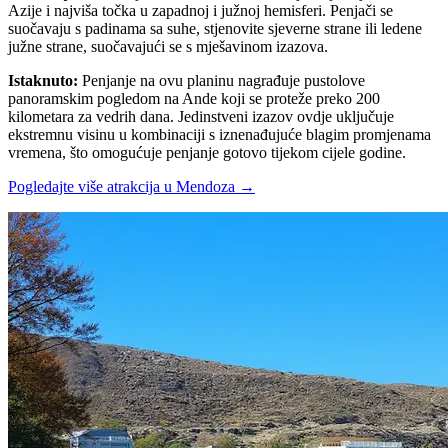
Azije i najviša točka u zapadnoj i južnoj hemisferi. Penjači se
suočavaju s padinama sa suhe, stjenovite sjeverne strane ili ledene
južne strane, suočavajući se s mješavinom izazova.
Istaknuto
:
Penjanje na ovu planinu nagrađuje pustolove
panoramskim pogledom na Ande koji se proteže preko 200
kilometara za vedrih dana. Jedinstveni izazov ovdje uključuje
ekstremnu visinu u kombinaciji s iznenađujuće blagim promjenama
vremena, što omogućuje penjanje gotovo tijekom cijele godine.
Pogledajte više atrakcija u Mendoza
→