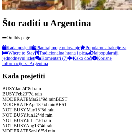
Što raditi u Argentina
On this page
Kada posjetiti
Planiraj moje putovanje
Popularne atrakcije za
Where to Stay
Tradicionalna hrana i pića
Najpopularniji
jednodnevni izleti
Komentari (7)
Kako doći
Korisne
informacije za Argentina
Kada posjetiti
BUSY
Jan
24
°
8
d rain
BUSY
Feb
23
°
7
d rain
MODERATE
Mar
21
°
9
d rain
BEST
MODERATE
Apr
18
°
6
d rain
BEST
NOT BUSY
May
15
°
5
d rain
NOT BUSY
Jun
12
°
4
d rain
NOT BUSY
Jul
11
°
3
d rain
NOT BUSY
Aug
13
°
4
d rain
MODERATE
Sep
16
°
5
d rain