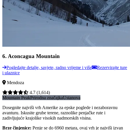
6
.
Aconcagua Mountain
Pogledajte detalje, savjete, radno vrijeme i više
Rezervirajte ture
i ulaznice
Mendoza
4.7
(1,614)
Mountain Peak
Prirodna značajka
Ustanova
Dosegnite najviši vrh Amerike za epske poglede i nezaboravnu
avanturu. Iskusite grube terene, raznolike penjačke rute i
zadivljujuće krajolike visokih nadmorskih visina.
Brze činjenice
:
Penje se do 6960 metara, ovaj vrh je najviši izvan