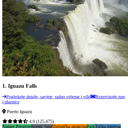
1
.
Iguazu Falls
Pogledajte detalje, savjete, radno vrijeme i više
Rezervirajte ture
i ulaznice
Puerto Iguazu
4.9
(125,475)
Nature Preserve
Scenic Spot
Turistička atrakcija
Park
Točka interesa