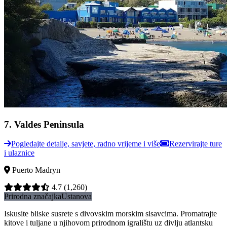
7
.
Valdes Peninsula
Pogledajte detalje, savjete, radno vrijeme i više
Rezervirajte ture
i ulaznice
Puerto Madryn
4.7
(1,260)
Prirodna značajka
Ustanova
Iskusite bliske susrete s divovskim morskim sisavcima. Promatrajte
kitove i tuljane u njihovom prirodnom igralištu uz divlju atlantsku