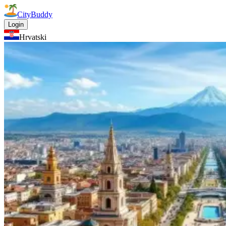
CityBuddy
Login
Hrvatski