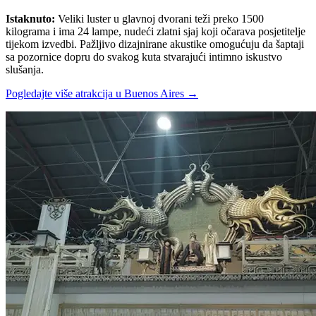
Istaknuto
:
Veliki luster u glavnoj dvorani teži preko 1500
kilograma i ima 24 lampe, nudeći zlatni sjaj koji očarava posjetitelje
tijekom izvedbi. Pažljivo dizajnirane akustike omogućuju da šaptaji
sa pozornice dopru do svakog kuta stvarajući intimno iskustvo
slušanja.
Pogledajte više atrakcija u Buenos Aires
→