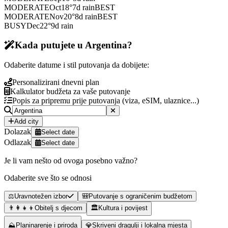
MODERATE
Oct
18
°
7
d rain
BEST
MODERATE
Nov
20
°
8
d rain
BEST
BUSY
Dec
22
°
9
d rain
Kada putujete u Argentina?
Odaberite datume i stil putovanja da dobijete:
Personalizirani dnevni plan
Kalkulator budžeta za vaše putovanje
Popis za pripremu prije putovanja (viza, eSIM, ulaznice...)
Add city
Dolazak
Select date
Odlazak
Select date
Je li vam nešto od ovoga posebno važno?
Odaberite sve što se odnosi
⚖️
Uravnotežen izbor
🎒
Putovanje s ograničenim budžetom
👨‍👩‍👧‍👦
Obitelj s djecom
🏛️
Kultura i povijest
⛰️
Planinarenje i priroda
💎
Skriveni dragulji i lokalna mjesta