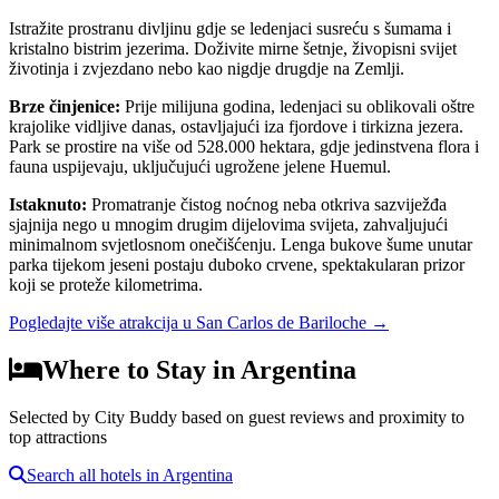
Istražite prostranu divljinu gdje se ledenjaci susreću s šumama i
kristalno bistrim jezerima. Doživite mirne šetnje, živopisni svijet
životinja i zvjezdano nebo kao nigdje drugdje na Zemlji.
Brze činjenice
:
Prije milijuna godina, ledenjaci su oblikovali oštre
krajolike vidljive danas, ostavljajući iza fjordove i tirkizna jezera.
Park se prostire na više od 528.000 hektara, gdje jedinstvena flora i
fauna uspijevaju, uključujući ugrožene jelene Huemul.
Istaknuto
:
Promatranje čistog noćnog neba otkriva sazviježđa
sjajnija nego u mnogim drugim dijelovima svijeta, zahvaljujući
minimalnom svjetlosnom onečišćenju. Lenga bukove šume unutar
parka tijekom jeseni postaju duboko crvene, spektakularan prizor
koji se proteže kilometrima.
Pogledajte više atrakcija u San Carlos de Bariloche
→
Where to Stay in Argentina
Selected by City Buddy based on guest reviews and proximity to
top attractions
Search all hotels in Argentina