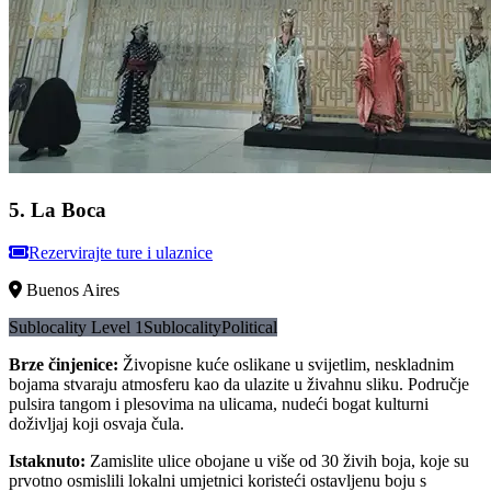
5
.
La Boca
Rezervirajte ture i ulaznice
Buenos Aires
Sublocality Level 1
Sublocality
Political
Brze činjenice
:
Živopisne kuće oslikane u svijetlim, neskladnim
bojama stvaraju atmosferu kao da ulazite u živahnu sliku. Područje
pulsira tangom i plesovima na ulicama, nudeći bogat kulturni
doživljaj koji osvaja čula.
Istaknuto
:
Zamislite ulice obojane u više od 30 živih boja, koje su
prvotno osmislili lokalni umjetnici koristeći ostavljenu boju s