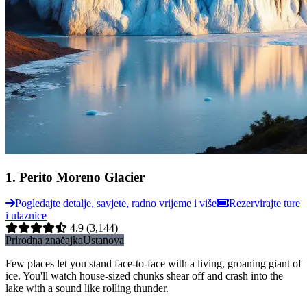
1
.
Perito Moreno Glacier
Pogledajte detalje, savjete, radno vrijeme i više
Rezervirajte ture
i ulaznice
4.9
(3,144)
Prirodna značajka
Ustanova
Few places let you stand face-to-face with a living, groaning giant of
ice. You'll watch house-sized chunks shear off and crash into the
lake with a sound like rolling thunder.