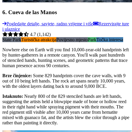
6
.
Cueva de las Manos
Pogledajte detalje, savjete, radno vrijeme i više
Rezervirajte ture
i ulaznice
4.7
(1,142)
State Park
Turistička atrakcija
Povijesno mjesto
Park
Točka interesa
Nowhere else on Earth will you find 10,000-year-old handprints left
by hunter-gatherers in a remote canyon. You'll walk past hundreds
of stenciled hands, hunting scenes, and geometric patterns that trace
human presence across 90 centuries.
Brze činjenice
:
Some 829 handprints cover the cave walls, with 9
out of 10 being left hands. The rock art spans nearly 10,000 years,
with the oldest layers dating back to around 9,000 BCE.
Istaknuto
:
Nearly 800 of the 829 stenciled hands are left hands,
suggesting the artists held a blowpipe made of bone or hollow reed
in their right hand while spraying pigment with their mouths. The
red pigment still visible after 10,000 years came from hematite
mixed with guanaco fat, and the artists blew the color through a pipe
rather than painting it directly.