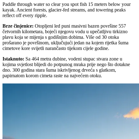
Paddle through water so clear you spot fish 15 meters below your
kayak. Ancient forests, glacier-fed streams, and towering peaks
reflect off every ripple.
Brze činjenice
:
Otopljeni led puni masivni bazen površine 557
četvornih kilometara, bojeći njegovu vodu u upečatljivu tirkizno
plavu koja se mijenja s godišnjim dobima. Više od 30 otoka
prošarano je površinom, uključujući jedan na kojem rijetka šuma
cimetove kore svijetli narančasto tijekom cijele godine.
Istaknuto
:
Sa 464 metra dubine, vodeni stupac stvara zone u
kojima svjetlost blijedi do potpunog mraka prije nego što dotakne
dno. 300 godina stara šuma iskrivljenog drveća s glatkom,
papirnatom korom cimeta raste na najvećem otoku.