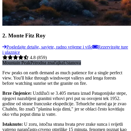
2
.
Monte Fitz Roy
Pogledajte detalje, savjete, radno vrijeme i više
Rezervirajte ture
i ulaznice
4.8
(859)
Mountain Peak
Prirodna značajka
Ustanova
Few peaks on earth demand as much patience for a single perfect
view. You'll hike through windswept valleys and lenga forests
before watching sunrise set the granite on fire.
Brze činjenice
:
Uzdižući se 3.405 metara iznad Patagonijske stepe,
njegovi nazubljeni granitni vrhovi prvi put su osvojeni tek 1952.
godine od strane francuske ekspedicije. Tehuelche narod ga je zvao
Chaltén, što znači "planina koja dimi," jer se oblaci često kovitlaju
oko vrha poput dima iz vatre.
Istaknuto
:
U zoru, istočna strana hvata prve zrake sunca i svijetli
vatreno narančasto-crveno otprilike 15 minuta, fenomen poznat kao