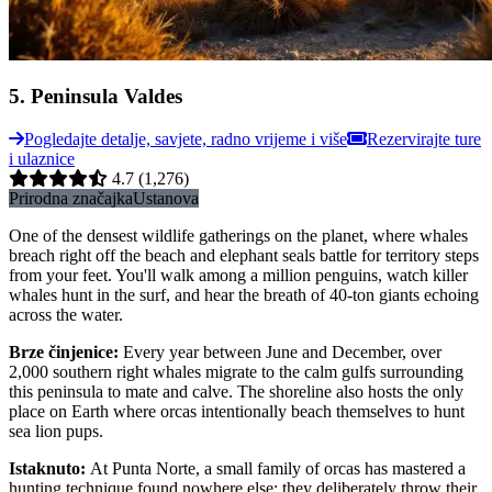
5
.
Peninsula Valdes
Pogledajte detalje, savjete, radno vrijeme i više
Rezervirajte ture
i ulaznice
4.7
(1,276)
Prirodna značajka
Ustanova
One of the densest wildlife gatherings on the planet, where whales
breach right off the beach and elephant seals battle for territory steps
from your feet. You'll walk among a million penguins, watch killer
whales hunt in the surf, and hear the breath of 40-ton giants echoing
across the water.
Brze činjenice
:
Every year between June and December, over
2,000 southern right whales migrate to the calm gulfs surrounding
this peninsula to mate and calve. The shoreline also hosts the only
place on Earth where orcas intentionally beach themselves to hunt
sea lion pups.
Istaknuto
:
At Punta Norte, a small family of orcas has mastered a
hunting technique found nowhere else: they deliberately throw their