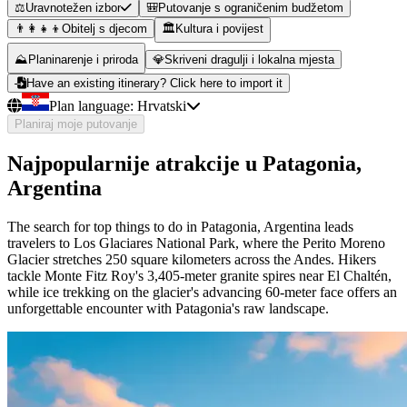
⚖️
Uravnotežen izbor
🎒
Putovanje s ograničenim budžetom
👨‍👩‍👧‍👦
Obitelj s djecom
🏛️
Kultura i povijest
⛰️
Planinarenje i priroda
💎
Skriveni dragulji i lokalna mjesta
Have an existing itinerary? Click here to import it
Plan language:
Hrvatski
Planiraj moje putovanje
Najpopularnije atrakcije u Patagonia,
Argentina
The search for top things to do in Patagonia, Argentina leads
travelers to Los Glaciares National Park, where the Perito Moreno
Glacier stretches 250 square kilometers across the Andes. Hikers
tackle Monte Fitz Roy's 3,405-meter granite spires near El Chaltén,
while ice trekking on the glacier's advancing 60-meter face offers an
unforgettable encounter with Patagonia's raw landscape.