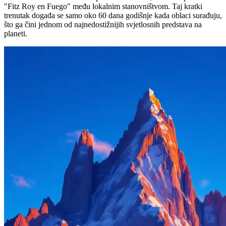
"Fitz Roy en Fuego" među lokalnim stanovništvom. Taj kratki
trenutak događa se samo oko 60 dana godišnje kada oblaci surađuju,
što ga čini jednom od najnedostižnijih svjetlosnih predstava na
planeti.