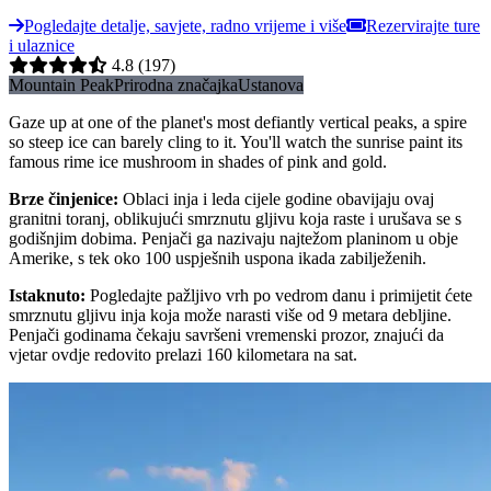
Pogledajte detalje, savjete, radno vrijeme i više
Rezervirajte ture
i ulaznice
4.8
(197)
Mountain Peak
Prirodna značajka
Ustanova
Gaze up at one of the planet's most defiantly vertical peaks, a spire
so steep ice can barely cling to it. You'll watch the sunrise paint its
famous rime ice mushroom in shades of pink and gold.
Brze činjenice
:
Oblaci inja i leda cijele godine obavijaju ovaj
granitni toranj, oblikujući smrznutu gljivu koja raste i urušava se s
godišnjim dobima. Penjači ga nazivaju najtežom planinom u obje
Amerike, s tek oko 100 uspješnih uspona ikada zabilježenih.
Istaknuto
:
Pogledajte pažljivo vrh po vedrom danu i primijetit ćete
smrznutu gljivu inja koja može narasti više od 9 metara debljine.
Penjači godinama čekaju savršeni vremenski prozor, znajući da
vjetar ovdje redovito prelazi 160 kilometara na sat.