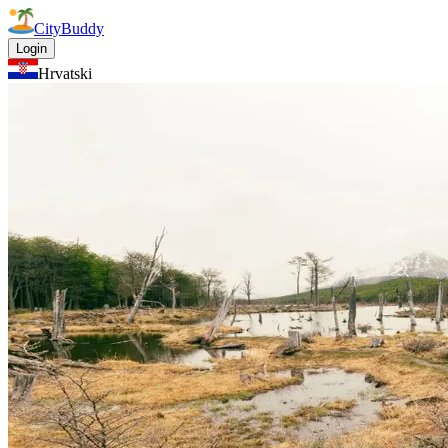
CityBuddy
Login
Hrvatski