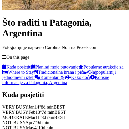
Što raditi u Patagonia,
Argentina
Fotografiju je napravio Carolina Noir na Pexels.com
On this page
Kada posjetiti
Planiraj moje putovanje
Popularne atrakcije za
Where to Stay
Tradicionalna hrana i pića
Najpopularniji
jednodnevni izleti
Komentari (9)
Kako doći
Korisne
informacije za Patagonia, Argentina
Kada posjetiti
VERY BUSY
Jan
14
°
8
d rain
BEST
VERY BUSY
Feb
13
°
7
d rain
BEST
MODERATE
Mar
11
°
8
d rain
BEST
NOT BUSY
Apr
7
°
9
d rain
NOT BUSY
May
4
°
10
d rain