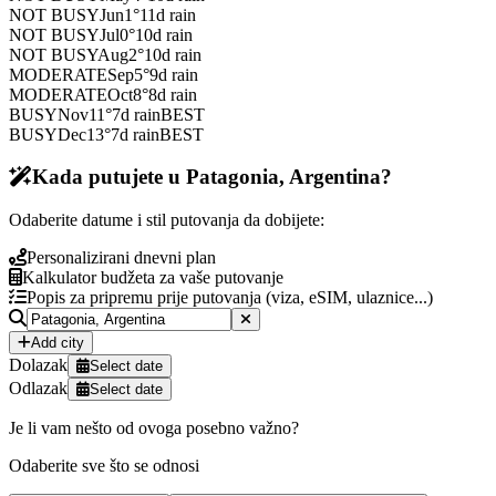
NOT BUSY
Jun
1
°
11
d rain
NOT BUSY
Jul
0
°
10
d rain
NOT BUSY
Aug
2
°
10
d rain
MODERATE
Sep
5
°
9
d rain
MODERATE
Oct
8
°
8
d rain
BUSY
Nov
11
°
7
d rain
BEST
BUSY
Dec
13
°
7
d rain
BEST
Kada putujete u Patagonia, Argentina?
Odaberite datume i stil putovanja da dobijete:
Personalizirani dnevni plan
Kalkulator budžeta za vaše putovanje
Popis za pripremu prije putovanja (viza, eSIM, ulaznice...)
Add city
Dolazak
Select date
Odlazak
Select date
Je li vam nešto od ovoga posebno važno?
Odaberite sve što se odnosi