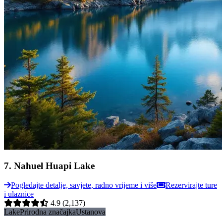
7
.
Nahuel Huapi Lake
Pogledajte detalje, savjete, radno vrijeme i više
Rezervirajte ture
i ulaznice
4.9
(2,137)
Lake
Prirodna značajka
Ustanova