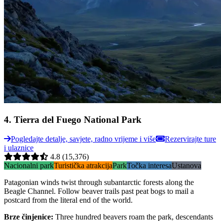
4
.
Tierra del Fuego National Park
Pogledajte detalje, savjete, radno vrijeme i više
Rezervirajte ture
i ulaznice
4.8
(15,376)
Nacionalni park
Turistička atrakcija
Park
Točka interesa
Ustanova
Patagonian winds twist through subantarctic forests along the
Beagle Channel. Follow beaver trails past peat bogs to mail a
postcard from the literal end of the world.
Brze činjenice
:
Three hundred beavers roam the park, descendants