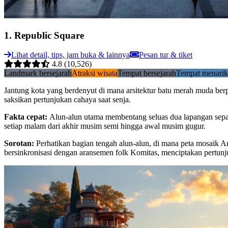
1
.
Republic Square
Lihat detail, tips, jam buka & lainnya
Pesan tur & tiket
4.8
(10,526)
Landmark bersejarah
Atraksi wisata
Tempat bersejarah
Tempat menarik
Jantung kota yang berdenyut di mana arsitektur batu merah muda berp
saksikan pertunjukan cahaya saat senja.
Fakta cepat
:
Alun-alun utama membentang seluas dua lapangan sepak
setiap malam dari akhir musim semi hingga awal musim gugur.
Sorotan
:
Perhatikan bagian tengah alun-alun, di mana peta mosaik Ar
bersinkronisasi dengan aransemen folk Komitas, menciptakan pertunju