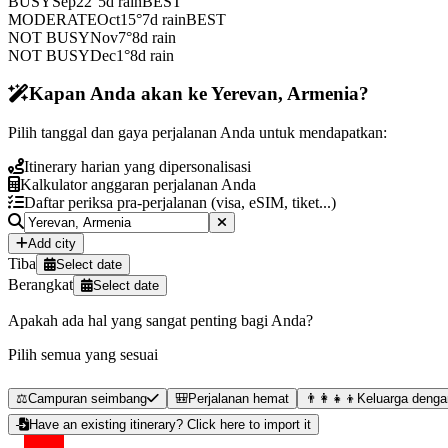
BUSY
Sep
22
°
5
d rain
BEST
MODERATE
Oct
15
°
7
d rain
BEST
NOT BUSY
Nov
7
°
8
d rain
NOT BUSY
Dec
1
°
8
d rain
Kapan Anda akan ke Yerevan, Armenia?
Pilih tanggal dan gaya perjalanan Anda untuk mendapatkan:
Itinerary harian yang dipersonalisasi
Kalkulator anggaran perjalanan Anda
Daftar periksa pra-perjalanan (visa, eSIM, tiket...)
Add city
Tiba
Select date
Berangkat
Select date
Apakah ada hal yang sangat penting bagi Anda?
Pilih semua yang sesuai
⚖️
Campuran seimbang
🎒
Perjalanan hemat
👨‍👩‍👧‍👦
Keluarga denga
Have an existing itinerary? Click here to import it