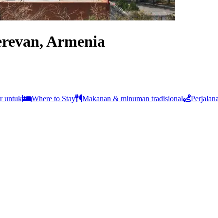
erevan, Armenia
r untuk
Where to Stay
Makanan & minuman tradisional
Perjalan