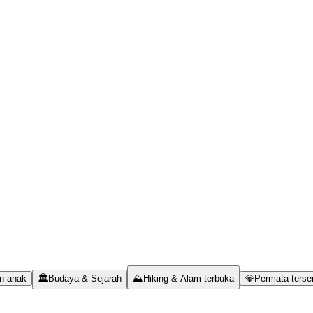
n anak
🏛️
Budaya & Sejarah
⛰️
Hiking & Alam terbuka
💎
Permata terse