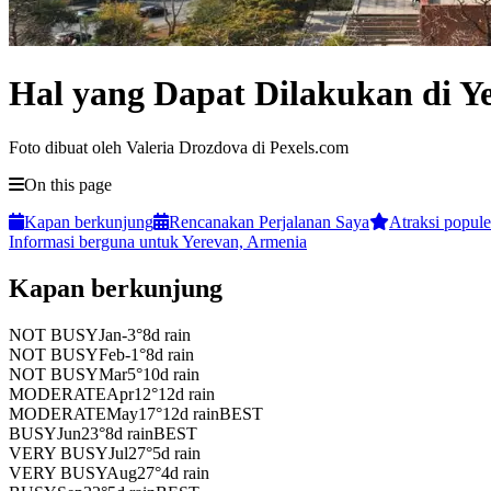
Hal yang Dapat Dilakukan di Y
Foto dibuat oleh Valeria Drozdova di Pexels.com
On this page
Kapan berkunjung
Rencanakan Perjalanan Saya
Atraksi popule
Informasi berguna untuk Yerevan, Armenia
Kapan berkunjung
NOT BUSY
Jan
-3
°
8
d rain
NOT BUSY
Feb
-1
°
8
d rain
NOT BUSY
Mar
5
°
10
d rain
MODERATE
Apr
12
°
12
d rain
MODERATE
May
17
°
12
d rain
BEST
BUSY
Jun
23
°
8
d rain
BEST
VERY BUSY
Jul
27
°
5
d rain
VERY BUSY
Aug
27
°
4
d rain