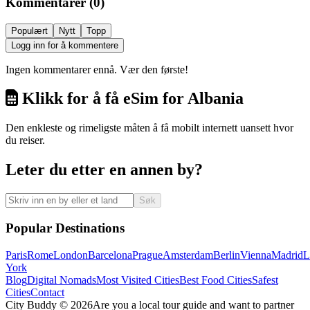
Kommentarer
(
0
)
Populært
Nytt
Topp
Logg inn for å kommentere
Ingen kommentarer ennå. Vær den første!
Klikk for å få eSim for Albania
Den enkleste og rimeligste måten å få mobilt internett uansett hvor
du reiser.
Leter du etter en annen by?
Søk
Popular Destinations
Paris
Rome
London
Barcelona
Prague
Amsterdam
Berlin
Vienna
Madrid
L
York
Blog
Digital Nomads
Most Visited Cities
Best Food Cities
Safest
Cities
Contact
City Buddy ©
2026
Are you a local tour guide and want to partner