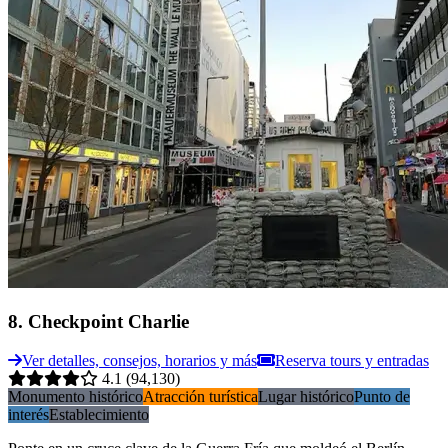
8
.
Checkpoint Charlie
Ver detalles, consejos, horarios y más
Reserva tours y entradas
4.1
(94,130)
Monumento histórico
Atracción turística
Lugar histórico
Punto de
interés
Establecimiento