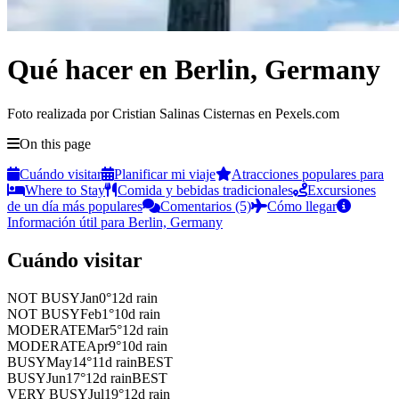
Qué hacer en Berlin, Germany
Foto realizada por Cristian Salinas Cisternas en Pexels.com
On this page
Cuándo visitar
Planificar mi viaje
Atracciones populares para
Where to Stay
Comida y bebidas tradicionales
Excursiones
de un día más populares
Comentarios (5)
Cómo llegar
Información útil para Berlin, Germany
Cuándo visitar
NOT BUSY
Jan
0
°
12
d rain
NOT BUSY
Feb
1
°
10
d rain
MODERATE
Mar
5
°
12
d rain
MODERATE
Apr
9
°
10
d rain
BUSY
May
14
°
11
d rain
BEST
BUSY
Jun
17
°
12
d rain
BEST
VERY BUSY
Jul
19
°
12
d rain