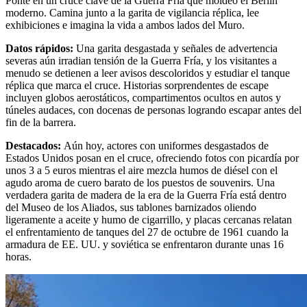
Ponte en un cruce clave de la Guerra Fría que moldeó el Berlín
moderno. Camina junto a la garita de vigilancia réplica, lee
exhibiciones e imagina la vida a ambos lados del Muro.
Datos rápidos
:
Una garita desgastada y señales de advertencia
severas aún irradian tensión de la Guerra Fría, y los visitantes a
menudo se detienen a leer avisos descoloridos y estudiar el tanque
réplica que marca el cruce. Historias sorprendentes de escape
incluyen globos aerostáticos, compartimentos ocultos en autos y
túneles audaces, con docenas de personas logrando escapar antes del
fin de la barrera.
Destacados
:
Aún hoy, actores con uniformes desgastados de
Estados Unidos posan en el cruce, ofreciendo fotos con picardía por
unos 3 a 5 euros mientras el aire mezcla humos de diésel con el
agudo aroma de cuero barato de los puestos de souvenirs. Una
verdadera garita de madera de la era de la Guerra Fría está dentro
del Museo de los Aliados, sus tablones barnizados oliendo
ligeramente a aceite y humo de cigarrillo, y placas cercanas relatan
el enfrentamiento de tanques del 27 de octubre de 1961 cuando la
armadura de EE. UU. y soviética se enfrentaron durante unas 16
horas.