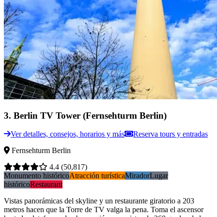
3
.
Berlin TV Tower (Fernsehturm Berlin)
Ver detalles, consejos, horarios y más
Reserva tours y entradas
Fernsehturm Berlin
4.4
(50,817)
Monumento histórico
Atracción turística
Mirador
Lugar
histórico
Restaurant
Vistas panorámicas del skyline y un restaurante giratorio a 203
metros hacen que la Torre de TV valga la pena. Toma el ascensor