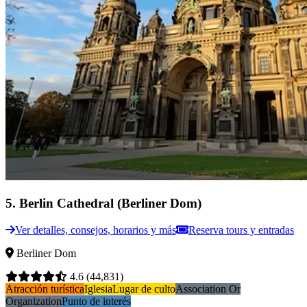
5
.
Berlin Cathedral (Berliner Dom)
Ver detalles, consejos, horarios y más
Reserva tours y entradas
Berliner Dom
4.6
(44,831)
Atracción turística
Iglesia
Lugar de culto
Association Or
Organization
Punto de interés