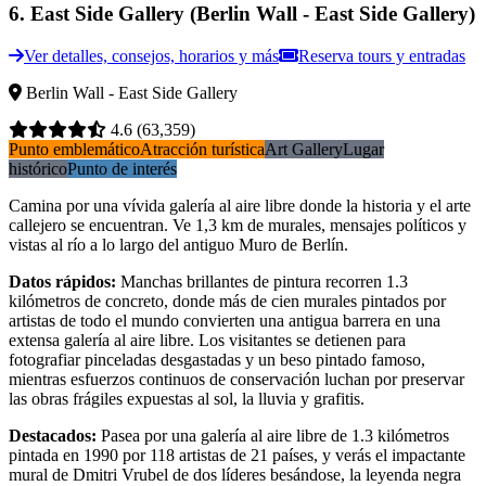
6
.
East Side Gallery (Berlin Wall - East Side Gallery)
Ver detalles, consejos, horarios y más
Reserva tours y entradas
Berlin Wall - East Side Gallery
4.6
(63,359)
Punto emblemático
Atracción turística
Art Gallery
Lugar
histórico
Punto de interés
Camina por una vívida galería al aire libre donde la historia y el arte
callejero se encuentran. Ve 1,3 km de murales, mensajes políticos y
vistas al río a lo largo del antiguo Muro de Berlín.
Datos rápidos
:
Manchas brillantes de pintura recorren 1.3
kilómetros de concreto, donde más de cien murales pintados por
artistas de todo el mundo convierten una antigua barrera en una
extensa galería al aire libre. Los visitantes se detienen para
fotografiar pinceladas desgastadas y un beso pintado famoso,
mientras esfuerzos continuos de conservación luchan por preservar
las obras frágiles expuestas al sol, la lluvia y grafitis.
Destacados
:
Pasea por una galería al aire libre de 1.3 kilómetros
pintada en 1990 por 118 artistas de 21 países, y verás el impactante
mural de Dmitri Vrubel de dos líderes besándose, la leyenda negra