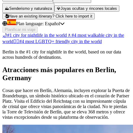
⛰️
Senderismo y naturaleza
💎
Joyas ocultas y rincones locales
Have an existing itinerary? Click here to import it
Plan language:
Español
Planificar mi viaje
🌙
#1 city for nightlife in the world
🚶
#4 most walkable city in the
world
🏳️‍🌈
#4 most LGBTQ+ friendly city in the world
Berlin is the #1 city for nightlife in the world, based on our data
across hundreds of destinations.
Atracciones más populares en Berlin,
Germany
Cosas que hacer en Berlín, Alemania, incluyen explorar la Puerta de
Brandeburgo, un símbolo histórico ubicado en el corazón de Pariser
Platz. Visita el Edificio del Reichstag con su impresionante cúpula
de cristal que ofrece vistas panorámicas de la ciudad. No te pierdas
la Torre de Televisión de Berlín, que se eleva 368 metros y ofrece
vistas excepcionales desde su plataforma de observación.