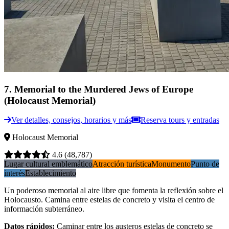
7
.
Memorial to the Murdered Jews of Europe
(Holocaust Memorial)
Ver detalles, consejos, horarios y más
Reserva tours y entradas
Holocaust Memorial
4.6
(48,787)
Lugar cultural emblemático
Atracción turística
Monumento
Punto de
interés
Establecimiento
Un poderoso memorial al aire libre que fomenta la reflexión sobre el
Holocausto. Camina entre estelas de concreto y visita el centro de
información subterráneo.
Datos rápidos
:
Caminar entre los austeros estelas de concreto se