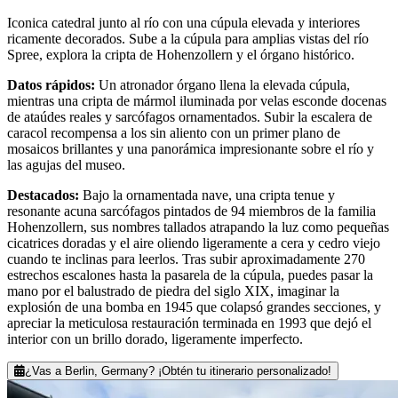
Iconica catedral junto al río con una cúpula elevada y interiores
ricamente decorados. Sube a la cúpula para amplias vistas del río
Spree, explora la cripta de Hohenzollern y el órgano histórico.
Datos rápidos
:
Un atronador órgano llena la elevada cúpula,
mientras una cripta de mármol iluminada por velas esconde docenas
de ataúdes reales y sarcófagos ornamentados. Subir la escalera de
caracol recompensa a los sin aliento con un primer plano de
mosaicos brillantes y una panorámica impresionante sobre el río y
las agujas del museo.
Destacados
:
Bajo la ornamentada nave, una cripta tenue y
resonante acuna sarcófagos pintados de 94 miembros de la familia
Hohenzollern, sus nombres tallados atrapando la luz como pequeñas
cicatrices doradas y el aire oliendo ligeramente a cera y cedro viejo
cuando te inclinas para leerlos. Tras subir aproximadamente 270
estrechos escalones hasta la pasarela de la cúpula, puedes pasar la
mano por el balustrado de piedra del siglo XIX, imaginar la
explosión de una bomba en 1945 que colapsó grandes secciones, y
apreciar la meticulosa restauración terminada en 1993 que dejó el
interior con un brillo dorado, ligeramente imperfecto.
¿Vas a Berlin, Germany? ¡Obtén tu itinerario personalizado!