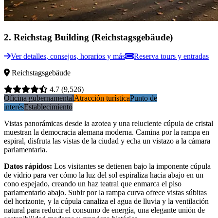
2
.
Reichstag Building (Reichstagsgebäude)
Ver detalles, consejos, horarios y más
Reserva tours y entradas
Reichstagsgebäude
4.7
(9,526)
Oficina gubernamental
Atracción turística
Punto de
interés
Establecimiento
Vistas panorámicas desde la azotea y una reluciente cúpula de cristal
muestran la democracia alemana moderna. Camina por la rampa en
espiral, disfruta las vistas de la ciudad y echa un vistazo a la cámara
parlamentaria.
Datos rápidos
:
Los visitantes se detienen bajo la imponente cúpula
de vidrio para ver cómo la luz del sol espiraliza hacia abajo en un
cono espejado, creando un haz teatral que enmarca el piso
parlamentario abajo. Subir por la rampa curva ofrece vistas súbitas
del horizonte, y la cúpula canaliza el agua de lluvia y la ventilación
natural para reducir el consumo de energía, una elegante unión de