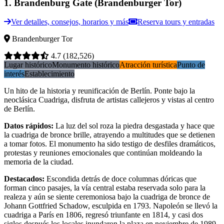
1
.
Brandenburg Gate (Brandenburger Tor)
Ver detalles, consejos, horarios y más
Reserva tours y entradas
Brandenburger Tor
4.7
(182,526)
Lugar histórico
Monumento histórico
Atracción turística
Punto de
interés
Establecimiento
Un hito de la historia y reunificación de Berlín. Ponte bajo la
neoclásica Cuadriga, disfruta de artistas callejeros y vistas al centro
de Berlín.
Datos rápidos
:
La luz del sol roza la piedra desgastada y hace que
la cuadriga de bronce brille, atrayendo a multitudes que se detienen
a tomar fotos. El monumento ha sido testigo de desfiles dramáticos,
protestas y reuniones emocionales que continúan moldeando la
memoria de la ciudad.
Destacados
:
Escondida detrás de doce columnas dóricas que
forman cinco pasajes, la vía central estaba reservada solo para la
realeza y aún se siente ceremoniosa bajo la cuadriga de bronce de
Johann Gottfried Schadow, esculpida en 1793. Napoleón se llevó la
cuadriga a París en 1806, regresó triunfante en 1814, y casi dos
siglos después los locales inundaron la plaza en noviembre de 1989