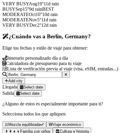
VERY BUSY
Aug
19
°
11
d rain
BUSY
Sep
15
°
9
d rain
BEST
MODERATE
Oct
10
°
10
d rain
MODERATE
Nov
5
°
11
d rain
VERY BUSY
Dec
2
°
12
d rain
¿Cuándo vas a Berlin, Germany?
Elige tus fechas y estilo de viaje para obtener:
Itinerario personalizado día a día
Calculadora de presupuesto para tu viaje
Lista de verificación previa al viaje (visa, eSIM, entradas...)
Add city
Llegada
Select date
Salida
Select date
¿Alguno de estos es especialmente importante para ti?
Selecciona todos los que apliquen
⚖️
Mezcla equilibrada
🎒
Viaje económico
👨‍👩‍👧‍👦
Familia con niños
🏛️
Cultura e historia