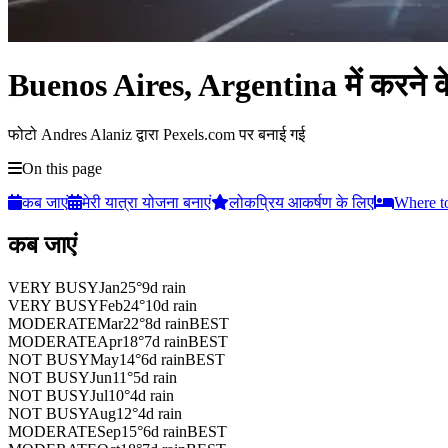
Buenos Aires, Argentina में करने के 
फोटो Andres Alaniz द्वारा Pexels.com पर बनाई गई
On this page
कब जाएं
मेरी यात्रा योजना बनाएं
लोकप्रिय आकर्षण के लिए
Where t
कब जाएं
VERY BUSY
Jan
25
°
9
d rain
VERY BUSY
Feb
24
°
10
d rain
MODERATE
Mar
22
°
8
d rain
BEST
MODERATE
Apr
18
°
7
d rain
BEST
NOT BUSY
May
14
°
6
d rain
BEST
NOT BUSY
Jun
11
°
5
d rain
NOT BUSY
Jul
10
°
4
d rain
NOT BUSY
Aug
12
°
4
d rain
MODERATE
Sep
15
°
6
d rain
BEST