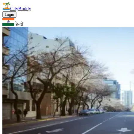
CityBuddy
Login
हिन्दी