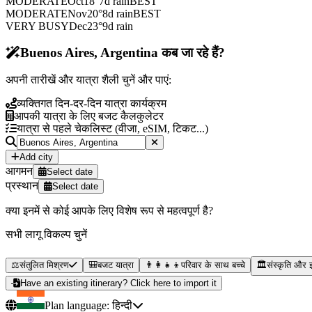
MODERATE
Oct
18
°
7
d rain
BEST
MODERATE
Nov
20
°
8
d rain
BEST
VERY BUSY
Dec
23
°
9
d rain
Buenos Aires, Argentina कब जा रहे हैं?
अपनी तारीखें और यात्रा शैली चुनें और पाएं:
व्यक्तिगत दिन-दर-दिन यात्रा कार्यक्रम
आपकी यात्रा के लिए बजट कैलकुलेटर
यात्रा से पहले चेकलिस्ट (वीजा, eSIM, टिकट...)
Add city
आगमन
Select date
प्रस्थान
Select date
क्या इनमें से कोई आपके लिए विशेष रूप से महत्वपूर्ण है?
सभी लागू विकल्प चुनें
⚖️
संतुलित मिश्रण
🎒
बजट यात्रा
👨‍👩‍👧‍👦
परिवार के साथ बच्चे
🏛️
संस्कृति और 
Have an existing itinerary? Click here to import it
Plan language:
हिन्दी