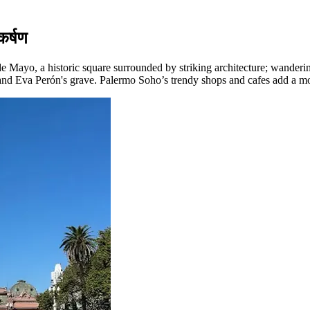
र्षण
e Mayo, a historic square surrounded by striking architecture; wanderi
and Eva Perón's grave. Palermo Soho’s trendy shops and cafes add a m