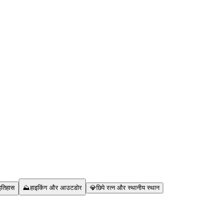
इतिहास
⛰️
हाइकिंग और आउटडोर
💎
छिपे रत्न और स्थानीय स्थान