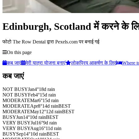
Edinburgh, Scotland में करने के लिए
फोटो The Row Dental द्वारा Pexels.com पर बनाई गई
On this page
कब जाएं
मेरी यात्रा योजना बनाएं
लोकप्रिय आकर्षण के लिए
Where t
कब जाएं
NOT BUSY
Jan
4
°
18
d rain
NOT BUSY
Feb
4
°
15
d rain
MODERATE
Mar
6
°
15
d rain
MODERATE
Apr
8
°
14
d rain
BEST
MODERATE
May
12
°
12
d rain
BEST
BUSY
Jun
14
°
10
d rain
BEST
VERY BUSY
Jul
16
°
9
d rain
VERY BUSY
Aug
16
°
11
d rain
BUSY
Sep
14
°
10
d rain
BEST