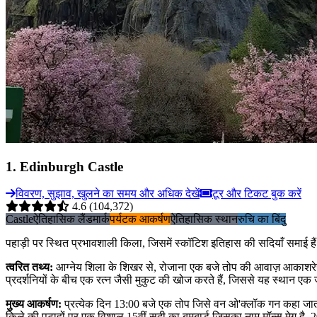
1
.
Edinburgh Castle
विवरण, सुझाव, खुलने का समय और अधिक देखें
टूर और टिकट बुक करें
4.6
(104,372)
Castle
ऐतिहासिक लैंडमार्क
पर्यटक आकर्षण
ऐतिहासिक स्थान
रुचि का बिंदु
पहाड़ी पर स्थित प्रभावशाली किला, जिसमें स्कॉटिश इतिहास की सदियाँ समाई हैं 
त्वरित तथ्य
:
आग्नेय शिला के शिखर से, रोजाना एक बजे तोप की आवाज़ आकाशरेखा 
प्रदर्शनियों के बीच एक रत्न जैसी मुकुट की खोज करते हैं, जिससे यह स्थान एक
मुख्य आकर्षण
:
प्रत्येक दिन 13:00 बजे एक तोप जिसे वन ओ'क्लॉक गन कहा जाता 
किले की पटाहों पर एक विशाल 15वीं सदी का बमबार्ड जिसका नाम मॉन्स मेग है, 20