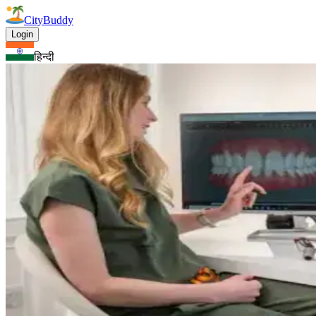
CityBuddy
Login
हिन्दी