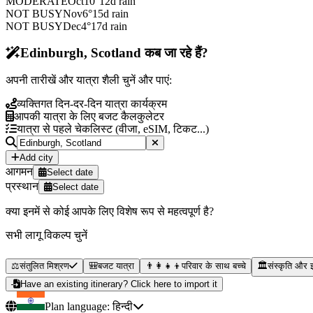
MODERATE
Oct
10
°
12
d rain
NOT BUSY
Nov
6
°
15
d rain
NOT BUSY
Dec
4
°
17
d rain
Edinburgh, Scotland कब जा रहे हैं?
अपनी तारीखें और यात्रा शैली चुनें और पाएं:
व्यक्तिगत दिन-दर-दिन यात्रा कार्यक्रम
आपकी यात्रा के लिए बजट कैलकुलेटर
यात्रा से पहले चेकलिस्ट (वीजा, eSIM, टिकट...)
Add city
आगमन
Select date
प्रस्थान
Select date
क्या इनमें से कोई आपके लिए विशेष रूप से महत्वपूर्ण है?
सभी लागू विकल्प चुनें
⚖️
संतुलित मिश्रण
🎒
बजट यात्रा
👨‍👩‍👧‍👦
परिवार के साथ बच्चे
🏛️
संस्कृति और 
Have an existing itinerary? Click here to import it
Plan language:
हिन्दी