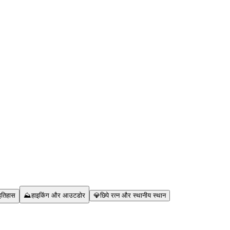
इतिहास
⛰️
हाइकिंग और आउटडोर
💎
छिपे रत्न और स्थानीय स्थान