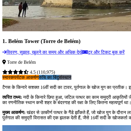
1
.
Belém Tower (Torre de Belém)
विवरण, सुझाव, खुलने का समय और अधिक देखें
टूर और टिकट बुक करें
Torre de Belém
4.5
(110,975)
स्मारक
पर्यटक आकर्षण
रुचि का बिंदु
संस्थान
टैगस के किनारे सशक्त 16वीं सदी का टावर, पुर्तगाल के खोज युग का प्रतीक। इसकी 
त्वरित तथ्य
:
नदी के किनारे छिपा हुआ, जटिल पत्थर का काम समुद्री आकृतियों जै
का रणनीतिक स्थान कभी शहर के बंदरगाह की रक्षा के लिए कितना महत्वपूर्ण था
मुख्य आकर्षण
:
खंडर से उत्कीर्ण पत्थर के गैंडे झाँकते हैं, जो खोज युग के दौरान 
पुर्तगाल की समुद्री विरासत की एक झलक देती हैं, जैसे 16वीं सदी के खोजकर्ता