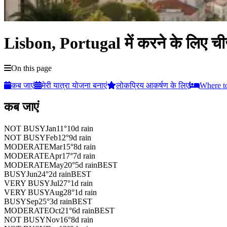
Lisbon, Portugal में करने के लिए चीज़
On this page
कब जाएं
मेरी यात्रा योजना बनाएं
लोकप्रिय आकर्षण के लिए
Where t
कब जाएं
NOT BUSY
Jan
11
°
10
d rain
NOT BUSY
Feb
12
°
9
d rain
MODERATE
Mar
15
°
8
d rain
MODERATE
Apr
17
°
7
d rain
MODERATE
May
20
°
5
d rain
BEST
BUSY
Jun
24
°
2
d rain
BEST
VERY BUSY
Jul
27
°
1
d rain
VERY BUSY
Aug
28
°
1
d rain
BUSY
Sep
25
°
3
d rain
BEST
MODERATE
Oct
21
°
6
d rain
BEST
NOT BUSY
Nov
16
°
8
d rain