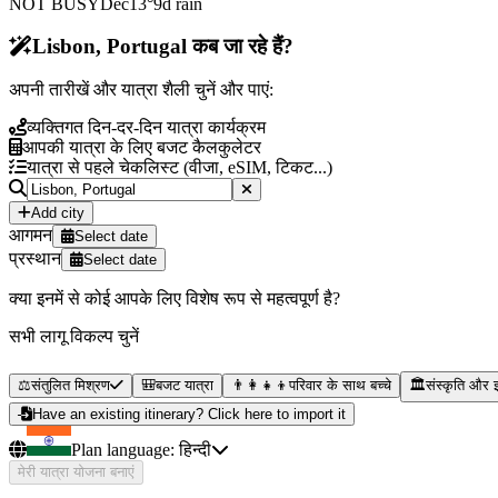
NOT BUSY
Dec
13
°
9
d rain
Lisbon, Portugal कब जा रहे हैं?
अपनी तारीखें और यात्रा शैली चुनें और पाएं:
व्यक्तिगत दिन-दर-दिन यात्रा कार्यक्रम
आपकी यात्रा के लिए बजट कैलकुलेटर
यात्रा से पहले चेकलिस्ट (वीजा, eSIM, टिकट...)
Add city
आगमन
Select date
प्रस्थान
Select date
क्या इनमें से कोई आपके लिए विशेष रूप से महत्वपूर्ण है?
सभी लागू विकल्प चुनें
⚖️
संतुलित मिश्रण
🎒
बजट यात्रा
👨‍👩‍👧‍👦
परिवार के साथ बच्चे
🏛️
संस्कृति और 
Have an existing itinerary? Click here to import it
Plan language:
हिन्दी
मेरी यात्रा योजना बनाएं