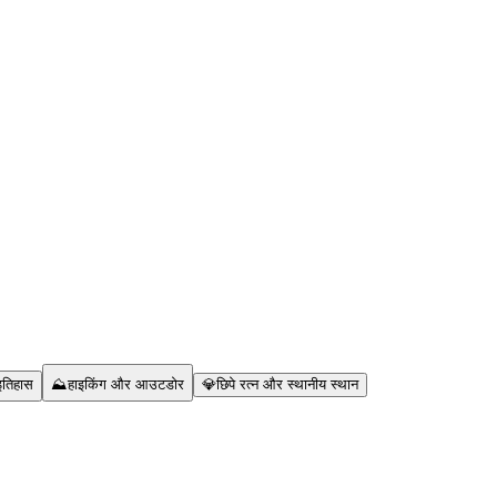
इतिहास
⛰️
हाइकिंग और आउटडोर
💎
छिपे रत्न और स्थानीय स्थान