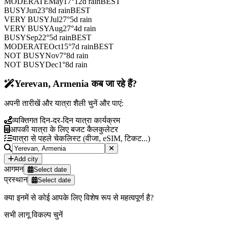
MODERATE
May
17
°
12
d rain
BEST
BUSY
Jun
23
°
8
d rain
BEST
VERY BUSY
Jul
27
°
5
d rain
VERY BUSY
Aug
27
°
4
d rain
BUSY
Sep
22
°
5
d rain
BEST
MODERATE
Oct
15
°
7
d rain
BEST
NOT BUSY
Nov
7
°
8
d rain
NOT BUSY
Dec
1
°
8
d rain
Yerevan, Armenia कब जा रहे हैं?
अपनी तारीखें और यात्रा शैली चुनें और पाएं:
व्यक्तिगत दिन-दर-दिन यात्रा कार्यक्रम
आपकी यात्रा के लिए बजट कैलकुलेटर
यात्रा से पहले चेकलिस्ट (वीजा, eSIM, टिकट...)
Add city
आगमन
Select date
प्रस्थान
Select date
क्या इनमें से कोई आपके लिए विशेष रूप से महत्वपूर्ण है?
सभी लागू विकल्प चुनें