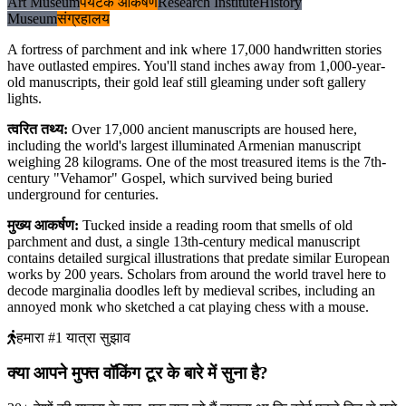
Art Museum
पर्यटक आकर्षण
Research Institute
History
Museum
संग्रहालय
A fortress of parchment and ink where 17,000 handwritten stories
have outlasted empires. You'll stand inches away from 1,000-year-
old manuscripts, their gold leaf still gleaming under soft gallery
lights.
त्वरित तथ्य
:
Over 17,000 ancient manuscripts are housed here,
including the world's largest illuminated Armenian manuscript
weighing 28 kilograms. One of the most treasured items is the 7th-
century "Vehamor" Gospel, which survived being buried
underground for centuries.
मुख्य आकर्षण
:
Tucked inside a reading room that smells of old
parchment and dust, a single 13th-century medical manuscript
contains detailed surgical illustrations that predate similar European
works by 200 years. Scholars from around the world travel here to
decode marginalia doodles left by medieval scribes, including an
annoyed monk who sketched a cat playing chess with a mouse.
हमारा #1 यात्रा सुझाव
क्या आपने मुफ्त वॉकिंग टूर के बारे में सुना है?