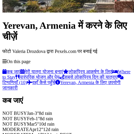
Yerevan, Armenia में करने के लिए
चीज़ें
फोटो Valeria Drozdova द्वारा Pexels.com पर बनाई गई
On this page
कब जाएं
मेरी यात्रा योजना बनाएं
लोकप्रिय आकर्षण के लिए
Where
to Stay
पारंपरिक भोजन और पेय
सबसे लोकप्रिय दिन की यात्राएं
टिप्पणियाँ (10)
वहाँ कैसे पहुँचें
Yerevan, Armenia के लिए उपयोगी
जानकारी
कब जाएं
NOT BUSY
Jan
-3
°
8
d rain
NOT BUSY
Feb
-1
°
8
d rain
NOT BUSY
Mar
5
°
10
d rain
MODERATE
Apr
12
°
12
d rain