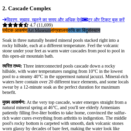
2
.
Cascade Complex
विवरण, सुझाव, खुलने का समय और अधिक देखें
टूर और टिकट बुक करें
4.7
(11,699)
पर्यटक आकर्षण
Art Museum
संग्रहालय
रुचि का बिंदु
संस्थान
Soak in three naturally heated mineral pools stacked right into a
rocky hillside, each at a different temperature. Feel the volcanic
stone under your feet as warm water cascades from pool to pool in
this open-air mountain bath.
त्वरित तथ्य
:
Three interconnected pools cascade down a rocky
hillside, with water temperatures ranging from 10°C in the lowest
pool to a steamy 40°C in the uppermost natural jacuzzi. Mineral-rich
waters here contain over 20 different trace elements, and some locals
swear by a 12-minute soak as the perfect duration for maximum
benefit.
मुख्य आकर्षण
:
At the very top cascade, water emerges straight from a
natural mineral spring at 46°C, and you'll see elderly Armenians
patiently filling five-liter bottles to take home, convinced the sulfur-
rich water cures everything from arthritis to indigestion. The middle
pool's rocky bottom is carpeted with smooth, dark volcanic stones
worn glassy by decades of bare feet, making the water look like