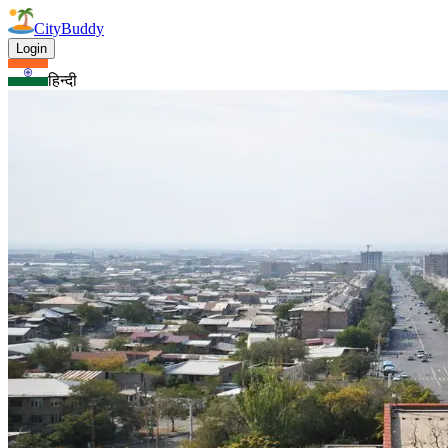
CityBuddy
Login
हिन्दी