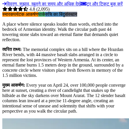
विवरण, सुझाव, खुलने का समय और अधिक देखें
टूर और टिकट बुक करें
4.8
(2,095)
स्मारक
पर्यटक आकर्षण
पार्क
रुचि का बिंदु
संस्थान
A place where silence speaks louder than words, etched into the
bedrock of Armenian identity. Walk the circular path past 44
towering stone slabs toward an eternal flame that demands quiet
reflection.
त्वरित तथ्य
:
The memorial complex sits on a hill where the Hrazdan
River bends, with 44 massive basalt slabs arranged in a circle to
represent the lost provinces of Western Armenia. At its center, an
eternal flame burns 1.5 meters deep in the ground, surrounded by a
concrete circle where visitors place fresh flowers in memory of the
1.5 million victims.
मुख्य आकर्षण
:
Every year on April 24, over 100,000 people converge
here at sunset, creating a river of candlelight that snakes up the
hillside as the sky darkens over Mount Ararat. The 12 slender basalt
columns lean inward at a precise 11-degree angle, creating an
intentional sense of unease and solemnity that shifts with your
perspective as you walk the circular path.