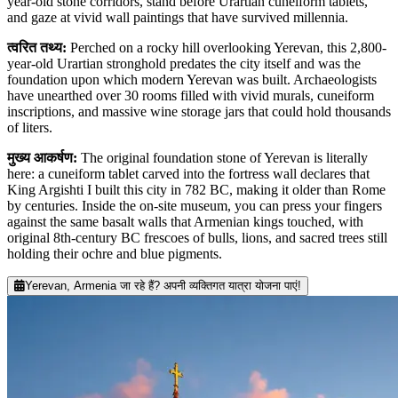
year-old stone corridors, stand before Urartian cuneiform tablets,
and gaze at vivid wall paintings that have survived millennia.
त्वरित तथ्य
:
Perched on a rocky hill overlooking Yerevan, this 2,800-
year-old Urartian stronghold predates the city itself and was the
foundation upon which modern Yerevan was built. Archaeologists
have unearthed over 30 rooms filled with vivid murals, cuneiform
inscriptions, and massive wine storage jars that could hold thousands
of liters.
मुख्य आकर्षण
:
The original foundation stone of Yerevan is literally
here: a cuneiform tablet carved into the fortress wall declares that
King Argishti I built this city in 782 BC, making it older than Rome
by centuries. Inside the on-site museum, you can press your fingers
against the same basalt walls that Armenian kings touched, with
original 8th-century BC frescoes of bulls, lions, and sacred trees still
holding their ochre and blue pigments.
Yerevan, Armenia जा रहे हैं? अपनी व्यक्तिगत यात्रा योजना पाएं!