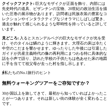
クイックファクト
:
巨大なモザイクが正面を飾り、内部には
先史時代の道具、ビザンチンの宝物、20世紀の政治生活を描
いた圧巻の展示物があります。訪問者は民族衣装の豊富なコ
レクションやインタラクティブなジオラマにしばしば驚き、
過去が触れて感じられるような即時性を持っていると評して
います。
見どころ
:
入るとスカンデルベグの巨大なモザイクが光を受
け、そのタイルは鱗のように輝きます。大理石の床は冷たく
中空のこだまを響かせます。ゆったりした午後には引退した
ガイドが共産主義時代の像の再利用にまつわる特に具体的な
話を小声で語り、訪れた学校の子供たちは色あせた床の地図
に手を当てて祖父母が去った村を指し示します。
私たちのNo.1旅行のヒント
無料ウォーキングツアーをご存知ですか？
30か国以上を旅してきて、最初から知っていればよかったこ
とが一つあります。それは新しい街の体験が全く変わること
です。