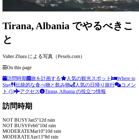
Tirana, Albania でやるべきこ
と
Valter Zhara による写真（Pexels.com）
On this page
訪問時期
旅を計画する
人気の観光スポット
Where to
Stay
伝統的な食べ物と飲み物
人気の日帰り旅行
コメン
ト (5)
アクセス
Tirana, Albania の役立つ情報
訪問時期
NOT BUSY
Jan
5
°
12
d rain
NOT BUSY
Feb
6
°
10
d rain
MODERATE
Mar
10
°
10
d rain
MODERATE
Apr
13
°
8
d rain