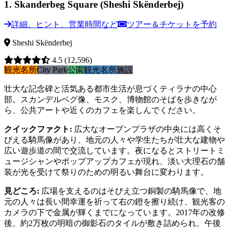
1
.
Skanderbeg Square (Sheshi Skënderbej)
詳細、ヒント、営業時間など
ツアー＆チケットを予約
Sheshi Skënderbej
4.5
(12,596)
観光名所
City Park
公園
観光名所
施設
壮大な記念碑と活気ある都市生活が息づくティラナの中心
部。スカンデルベグ像、モスク、博物館のそばを歩きなが
ら、公共アートや近くのカフェを楽しんでください。
クイックファクト
:
広大なオープンプラザの中央には高くそ
びえる騎馬像があり、地元の人々や学生たちが壮大な建物や
広い遊歩道の間で交流しています。夜になるとストリートミ
ュージシャンやポップアップカフェが現れ、淡い大理石の舗
装が光を受けて祭りのための明るい舞台に変わります。
見どころ
:
広場を支えるのはそびえ立つ銅製の騎馬像で、地
元の人々は長い間幸運を祈って右の鐙を擦り続け、観光客の
カメラの下で金属が輝くまでになっています。2017年の改修
後、約2万枚の明暗の御影石のタイルが敷き詰められ、午後