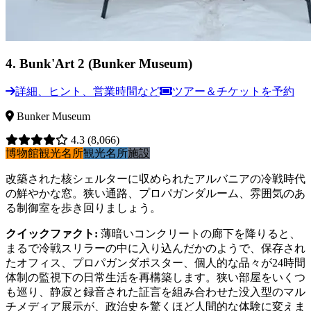
4
.
Bunk'Art 2 (Bunker Museum)
詳細、ヒント、営業時間など
ツアー＆チケットを予約
Bunker Museum
4.3
(8,066)
博物館
観光名所
観光名所
施設
改築された核シェルターに収められたアルバニアの冷戦時代
の鮮やかな窓。狭い通路、プロパガンダルーム、雰囲気のあ
る制御室を歩き回りましょう。
クイックファクト
:
薄暗いコンクリートの廊下を降りると、
まるで冷戦スリラーの中に入り込んだかのようで、保存され
たオフィス、プロパガンダポスター、個人的な品々が24時間
体制の監視下の日常生活を再構築します。狭い部屋をいくつ
も巡り、静寂と録音された証言を組み合わせた没入型のマル
チメディア展示が、政治史を驚くほど人間的な体験に変えま