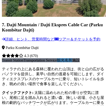
7
.
Dajti Mountain / Dajti Ekspres Cable Car (Parku
Kombëtar Dajti)
詳細、ヒント、営業時間など
ツアー＆チケットを予約
Parku Kombëtar Dajti
4.3
(670)
Transit Station
Transportation Service
観光名所
施設
ティラナの上にある森林に覆われた山頂は、街と山の広がる
パノラマを提供し、素早い自然の逃避を可能にします。ダイ
ティエクスプレスのケーブルカーに乗り、短いトレイルを歩
き、眺めの良い場所で食事を楽しんでください。
クイックファクト
:
太陽に温められた松の香りが空気に漂
い、尾根に足を踏み入れると濃い森、険しい岩場、小さな屋
根の劇的なパッチワークが広がります。ケーブルカーに乗る