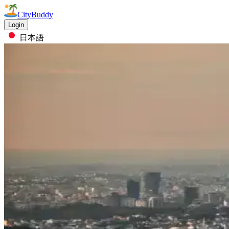
CityBuddy
Login
日本語