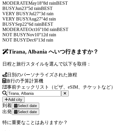
MODERATE
May
18
°
8
d rain
BEST
BUSY
Jun
23
°
5
d rain
BEST
VERY BUSY
Jul
27
°
3
d rain
VERY BUSY
Aug
27
°
4
d rain
BUSY
Sep
22
°
6
d rain
BEST
MODERATE
Oct
16
°
10
d rain
BEST
NOT BUSY
Nov
10
°
12
d rain
NOT BUSY
Dec
6
°
13
d rain
Tirana, Albania へいつ行きますか？
日程と旅行スタイルを選んで以下を取得：
日別のパーソナライズされた旅程
旅行の予算計算機
事前チェックリスト（ビザ、eSIM、チケットなど）
Add city
到着
Select date
出発
Select date
特に重要なことはありますか？