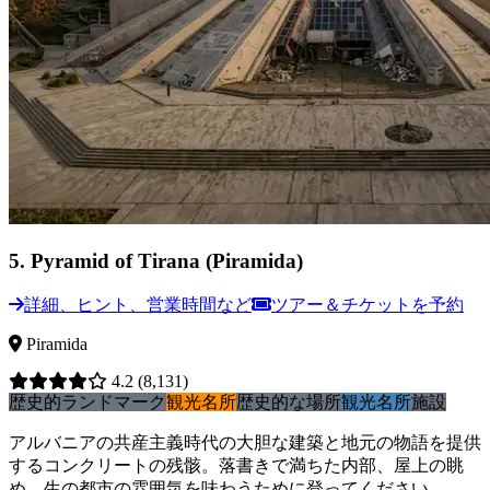
5
.
Pyramid of Tirana (Piramida)
詳細、ヒント、営業時間など
ツアー＆チケットを予約
Piramida
4.2
(8,131)
歴史的ランドマーク
観光名所
歴史的な場所
観光名所
施設
アルバニアの共産主義時代の大胆な建築と地元の物語を提供
するコンクリートの残骸。落書きで満ちた内部、屋上の眺
め、生の都市の雰囲気を味わうために登ってください。