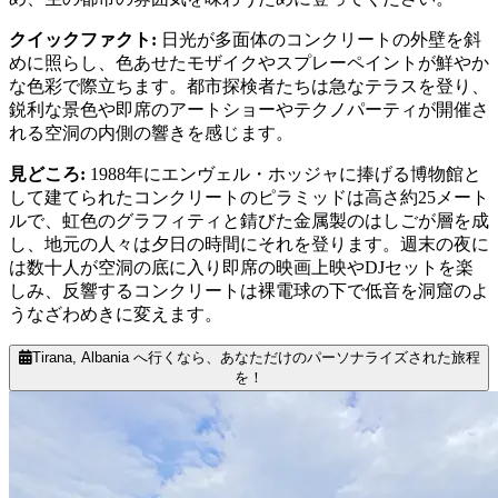
クイックファクト
:
日光が多面体のコンクリートの外壁を斜
めに照らし、色あせたモザイクやスプレーペイントが鮮やか
な色彩で際立ちます。都市探検者たちは急なテラスを登り、
鋭利な景色や即席のアートショーやテクノパーティが開催さ
れる空洞の内側の響きを感じます。
見どころ
:
1988年にエンヴェル・ホッジャに捧げる博物館と
して建てられたコンクリートのピラミッドは高さ約25メート
ルで、虹色のグラフィティと錆びた金属製のはしごが層を成
し、地元の人々は夕日の時間にそれを登ります。週末の夜に
は数十人が空洞の底に入り即席の映画上映やDJセットを楽
しみ、反響するコンクリートは裸電球の下で低音を洞窟のよ
うなざわめきに変えます。
Tirana, Albania へ行くなら、あなただけのパーソナライズされた旅程
を！