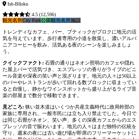
Ish-Blloku
4.5
(12,596)
観光名所
City Park
公園
観光名所
施設
トレンディなカフェ、バー、ブティックがブロクに地元の活
気を与えています。歩行者専用の小道を散策し、濃いアルバ
ニアコーヒーを飲み、活気ある夜のシーンを楽しみましょ
う。
クイックファクト
:
石畳の通りはネオン照明のカフェや隠れ
た屋上バーで活気づき、エスプレッソの香りがライブのビニ
ール音楽や深夜の笑い声と混ざります。地元の人々は50以上
のバーやレストランが歩いて回れる数ブロックに収まってい
ると自慢し、静かなワインスポットから盛り上がるライブ音
楽の部屋まで数分で移動できます。
見どころ
:
狭い並木道はいくつか共産主義時代に政局幹部の
家族に専用され、一般市民には立ち入り禁止でした。今日で
は同じ石畳がネオン、笑い声、多くの深夜カフェからのエス
プレッソの音で賑わいます。地元の人々はまだ独特の伝統を
守り、週末の夜には古い遊び場が即席のフリーマーケットに