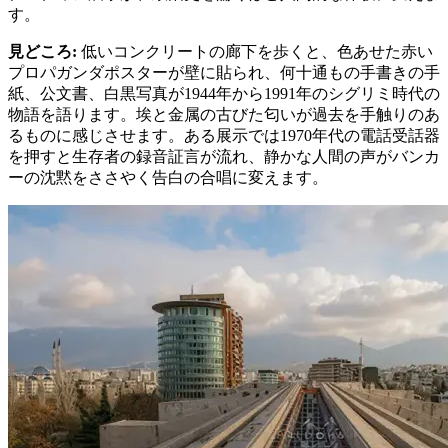
す。
見どころ
:
低いコンクリートの廊下を歩くと、色あせた赤い
プロパガンダポスターが壁に貼られ、何十通もの手書きの手
紙、公文書、白黒写真が1944年から1991年のシグリミ時代の
物語を語ります。埃と金属の古びた匂いが過去を手触りのあ
るものに感じさせます。ある展示では1970年代の電話受話器
を押すと生存者の録音証言が流れ、静かな人間の声がバンカ
ーの沈黙をささやく告白の合唱に変えます。