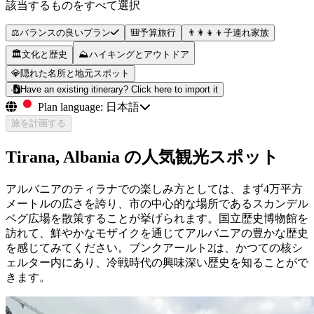
該当するものをすべて選択
⚖️
バランスの良いプラン
🎒
予算旅行
👨‍👩‍👧‍👦
子連れ家族
🏛️
文化と歴史
⛰️
ハイキングとアウトドア
💎
隠れた名所と地元スポット
Have an existing itinerary? Click here to import it
Plan language:
日本語
旅を計画する
Tirana, Albania の人気観光スポット
アルバニアのティラナでの楽しみ方としては、まず4万平方
メートルの広さを誇り、市の中心的な場所であるスカンデル
ベグ広場を散策することが挙げられます。国立歴史博物館を
訪れて、鮮やかなモザイクを通じてアルバニアの豊かな歴史
を感じてみてください。ブンクアールト2は、かつての核シ
ェルター内にあり、冷戦時代の興味深い歴史を知ることがで
きます。