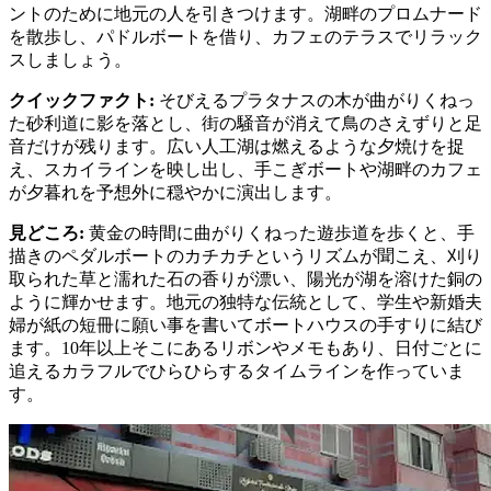
ントのために地元の人を引きつけます。湖畔のプロムナード
を散歩し、パドルボートを借り、カフェのテラスでリラック
スしましょう。
クイックファクト
:
そびえるプラタナスの木が曲がりくねっ
た砂利道に影を落とし、街の騒音が消えて鳥のさえずりと足
音だけが残ります。広い人工湖は燃えるような夕焼けを捉
え、スカイラインを映し出し、手こぎボートや湖畔のカフェ
が夕暮れを予想外に穏やかに演出します。
見どころ
:
黄金の時間に曲がりくねった遊歩道を歩くと、手
描きのペダルボートのカチカチというリズムが聞こえ、刈り
取られた草と濡れた石の香りが漂い、陽光が湖を溶けた銅の
ように輝かせます。地元の独特な伝統として、学生や新婚夫
婦が紙の短冊に願い事を書いてボートハウスの手すりに結び
ます。10年以上そこにあるリボンやメモもあり、日付ごとに
追えるカラフルでひらひらするタイムラインを作っていま
す。