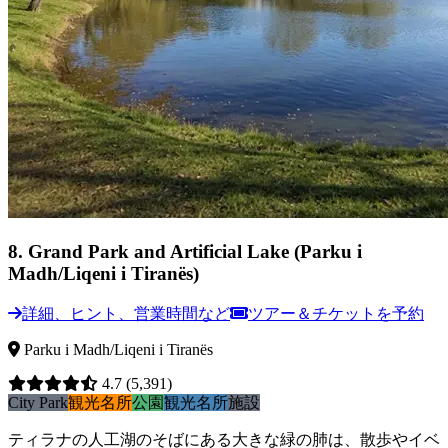
8
.
Grand Park and Artificial Lake (Parku i
Madh/Liqeni i Tiranës)
詳細、ヒント、営業時間など
ツアー＆チケットを予約
Parku i Madh/Liqeni i Tiranës
4.7
(5,391)
City Park
観光名所
公園
観光名所
施設
ティラナの人工湖のそばにある大きな緑の肺は、散歩やイベ