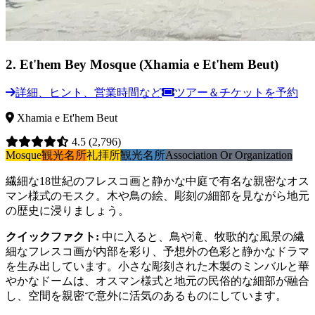
2
.
Et'hem Bey Mosque (Xhamia e Et'hem Beut)
詳細、ヒント、営業時間など
ツアー＆チケットを予約
Xhamia e Et'hem Beut
4.5
(2,796)
Mosque
観光名所
礼拝所
観光名所
Association Or Organization
繊細な18世紀のフレスコ画と静かな中庭で有名な親密なオス
マン様式のモスク。木や鳥の絵、彫刻の細部を見ながら地元
の歴史に浸りましょう。
クイックファクト
:
中に入ると、鳥や滝、牧歌的な風景の繊
細なフレスコ画が内部を彩り、予想外の色彩と静かなドラマ
を生み出しています。小さな彫刻された木製のミンバルと華
やかなドームは、オスマン様式と地元の民俗的な細部が融合
し、空間を親密で意外に活気のあるものにしています。