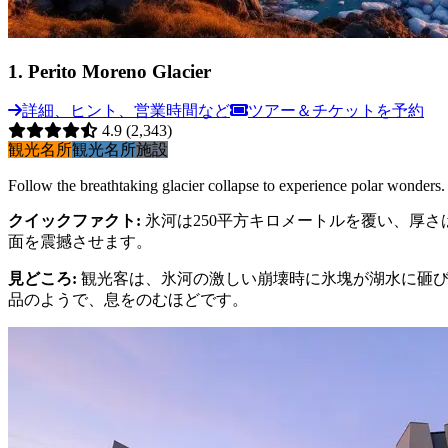
1
.
Perito Moreno Glacier
詳細、ヒント、営業時間など
ツアー＆チケットを予約
4.9
(2,343)
観光名所
観光名所
施設
Follow the breathtaking glacier collapse to experience polar wonders. 
クイックファクト
:
氷河は250平方キロメートルを覆い、厚
面を震撼させます。
見どころ
:
観光客は、氷河の激しい崩壊時に氷塊が湖水に砸
品のようで、息をのむほどです。