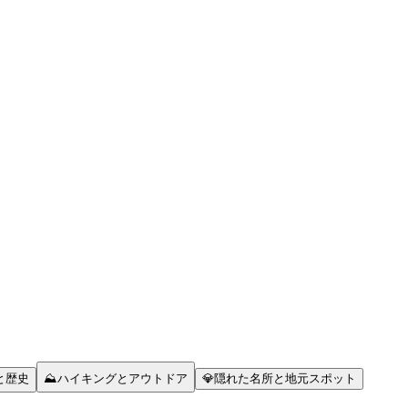
と歴史
⛰️
ハイキングとアウトドア
💎
隠れた名所と地元スポット