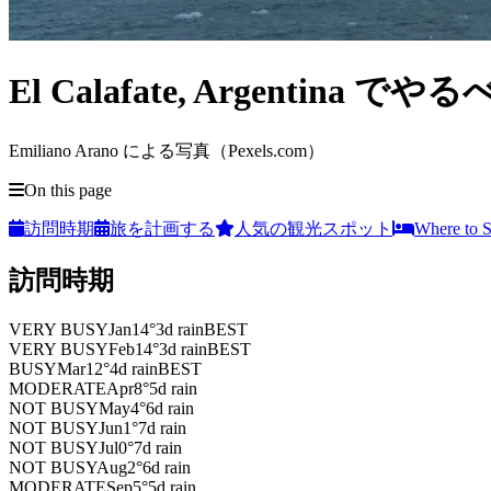
El Calafate, Argentina で
Emiliano Arano による写真（Pexels.com）
On this page
訪問時期
旅を計画する
人気の観光スポット
Where to S
訪問時期
VERY BUSY
Jan
14
°
3
d rain
BEST
VERY BUSY
Feb
14
°
3
d rain
BEST
BUSY
Mar
12
°
4
d rain
BEST
MODERATE
Apr
8
°
5
d rain
NOT BUSY
May
4
°
6
d rain
NOT BUSY
Jun
1
°
7
d rain
NOT BUSY
Jul
0
°
7
d rain
NOT BUSY
Aug
2
°
6
d rain
MODERATE
Sep
5
°
5
d rain