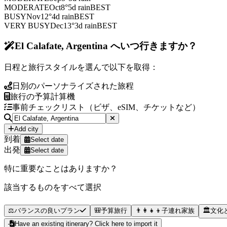
MODERATE
Oct
8
°
5
d rain
BEST
BUSY
Nov
12
°
4
d rain
BEST
VERY BUSY
Dec
13
°
3
d rain
BEST
El Calafate, Argentina へいつ行きますか？
日程と旅行スタイルを選んで以下を取得：
日別のパーソナライズされた旅程
旅行の予算計算機
事前チェックリスト（ビザ、eSIM、チケットなど）
Add city
到着
Select date
出発
Select date
特に重要なことはありますか？
該当するものをすべて選択
⚖️
バランスの良いプラン
🎒
予算旅行
👨‍👩‍👧‍👦
子連れ家族
🏛️
文化
Have an existing itinerary? Click here to import it