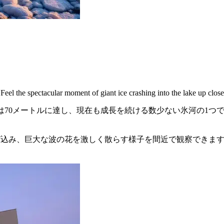
Feel the spectacular moment of giant ice crashing into the lake up close
さは70メートルに達し、現在も成長を続ける数少ない氷河の1
び込み、巨大な波の花を激しく散らす様子を間近で観察できま