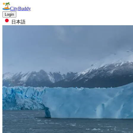
CityBuddy
Login
日本語