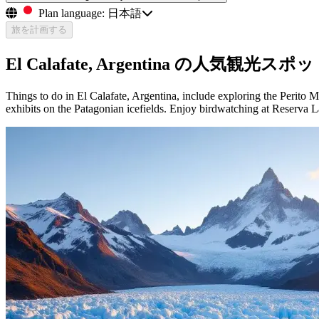
Plan language:
日本語
旅を計画する
El Calafate, Argentina の人気観光スポ
Things to do in El Calafate, Argentina, include exploring the Perito
exhibits on the Patagonian icefields. Enjoy birdwatching at Reserva 