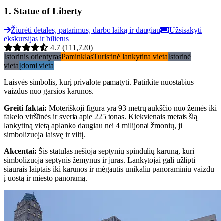
1
.
Statue of Liberty
Žiūrėti detales, patarimus, darbo laiką ir daugiau
Užsisakyti
ekskursijas ir bilietus
4.7
(111,720)
Istorinis orientyras
Paminklas
Turistinė lankytina vieta
Istorinė
vieta
Įdomi vieta
Laisvės simbolis, kurį privalote pamatyti. Patirkite nuostabius
vaizdus nuo garsios karūnos.
Greiti faktai
:
Moteriškoji figūra yra 93 metrų aukščio nuo žemės iki
fakelo viršūnės ir sveria apie 225 tonas. Kiekvienais metais šią
lankytiną vietą aplanko daugiau nei 4 milijonai žmonių, ji
simbolizuoja laisvę ir viltį.
Akcentai
:
Šis statulas nešioja septynių spindulių karūną, kuri
simbolizuoja septynis žemynus ir jūras. Lankytojai gali užlipti
siaurais laiptais iki karūnos ir mėgautis unikaliu panoraminiu vaizdu
į uostą ir miesto panoramą.