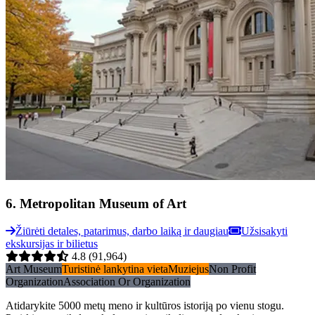
6
.
Metropolitan Museum of Art
Žiūrėti detales, patarimus, darbo laiką ir daugiau
Užsisakyti
ekskursijas ir bilietus
4.8
(91,964)
Art Museum
Turistinė lankytina vieta
Muziejus
Non Profit
Organization
Association Or Organization
Atidarykite 5000 metų meno ir kultūros istoriją po vienu stogu.