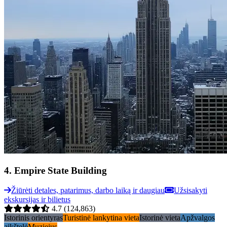
4
.
Empire State Building
Žiūrėti detales, patarimus, darbo laiką ir daugiau
Užsisakyti
ekskursijas ir bilietus
4.7
(124,863)
Istorinis orientyras
Turistinė lankytina vieta
Istorinė vieta
Apžvalgos
aikštelė
Muziejus