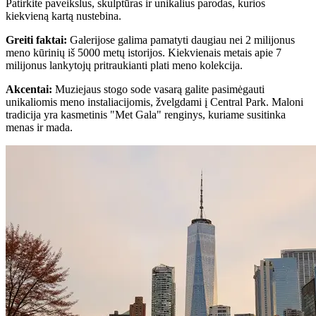
Patirkite paveikslus, skulptūras ir unikalius parodas, kurios
kiekvieną kartą nustebina.
Greiti faktai
:
Galerijose galima pamatyti daugiau nei 2 milijonus
meno kūrinių iš 5000 metų istorijos. Kiekvienais metais apie 7
milijonus lankytojų pritraukianti plati meno kolekcija.
Akcentai
:
Muziejaus stogo sode vasarą galite pasimėgauti
unikaliomis meno instaliacijomis, žvelgdami į Central Park. Maloni
tradicija yra kasmetinis "Met Gala" renginys, kuriame susitinka
menas ir mada.