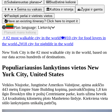
⚖️
Subalansuotas planas
🎒
Biudžetinė kelionė
👨‍👩‍👧‍👦
Šeima su vaikais
🏛️
Kultūra ir istorija
⛰️
Žygiai ir gamta
💎
Paslėpti perlai ir vietinės vietos
Have an existing itinerary? Click here to import it
Plan language:
Lietuvių
Planuoti mano kelionę
🚶
#2 most walkable city in the world
🍽️
#10 city for food lovers in
the world
🌙
#18 city for nightlife in the world
New York City is the #2 most walkable city in the world, based on
our data across hundreds of destinations.
Populiariausios lankytinos vietos New
York City, United States
Veiklos Niujorke, Jungtinėse Amerikos Valstijose, apima aukščio
443 metrų Empire State Building kopimą, pasivaikščiojimą 1,8 km
ilgio Brooklyn tiltu ir poilsį Centriniame parke, kuris užima beveik
3,4 kvadratinių kilometrų ploto Manheteno širdyje. Kiekviena vieta
siūlo lankytojams unikalių patirčių.