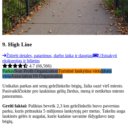
9
.
High Line
Žiūrėti detales, patarimus, darbo laiką ir daugiau
Užsisakyti
ekskursijas ir bilietus
4.7
(66,566)
Parkas
Non Profit Organization
Turistinė lankytina vieta
Įdomi
vieta
Association Or Organization
Unikalus parkas ant senų geležinkelio bėgių, žalia oazė virš miesto.
Pasivaikščiokite pro laukinius gėlių žiedus, meną ir netikėtus miesto
panoramus.
Greiti faktai
:
Paliktas beveik 2,3 km geležinkelis buvo paverstas
parku, kuris pritraukia 5 milijonus lankytojų per metus. Takeliu auga
laukinės gėlės ir augalai, kurie kadaise savaime išdygdavo tarp
bėgių.