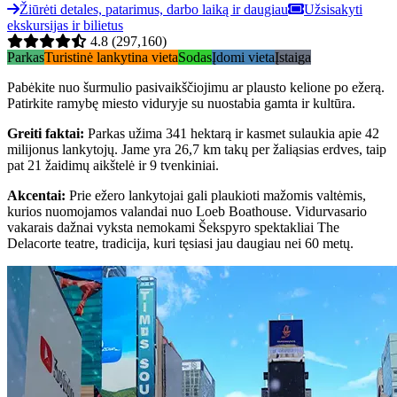
Žiūrėti detales, patarimus, darbo laiką ir daugiau
Užsisakyti
ekskursijas ir bilietus
4.8
(297,160)
Parkas
Turistinė lankytina vieta
Sodas
Įdomi vieta
Įstaiga
Pabėkite nuo šurmulio pasivaikščiojimu ar plausto kelione po ežerą.
Patirkite ramybę miesto viduryje su nuostabia gamta ir kultūra.
Greiti faktai
:
Parkas užima 341 hektarą ir kasmet sulaukia apie 42
milijonus lankytojų. Jame yra 26,7 km takų per žaliąsias erdves, taip
pat 21 žaidimų aikštelė ir 9 tvenkiniai.
Akcentai
:
Prie ežero lankytojai gali plaukioti mažomis valtėmis,
kurios nuomojamos valandai nuo Loeb Boathouse. Vidurvasario
vakarais dažnai vyksta nemokami Šekspyro spektakliai The
Delacorte teatre, tradicija, kuri tęsiasi jau daugiau nei 60 metų.