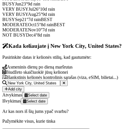
BUSY
Jun
23
°
9
d rain
VERY BUSY
Jul
26
°
10
d rain
VERY BUSY
Aug
25
°
9
d rain
BUSY
Sep
21
°
7
d rain
BEST
MODERATE
Oct
15
°
8
d rain
BEST
MODERATE
Nov
10
°
7
d rain
NOT BUSY
Dec
4
°
8
d rain
Kada keliaujate į New York City, United States?
Pasirinkite datas ir kelionės stilių, kad gautumėte:
Asmeninis dienų po dieną maršrutas
Biudžeto skaičiuoklė jūsų kelionei
Išankstinis kelionės kontrolinis sąrašas (viza, eSIM, bilietai...)
Add city
Atvykimas
Select date
Išvykimas
Select date
Ar kas nors iš šių jums ypač svarbu?
Pažymėkite visus, kurie tinka