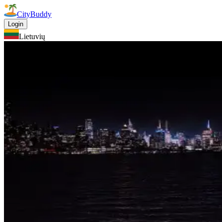
CityBuddy
Login
Lietuvių