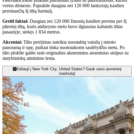
Pasivaikščiokite puikiais plieniniais lynais su panoramomis, kurios
vertos dėmesio. Pajuskite daugiau nei 120 000 lankytojų kasdien
pereinančių šį tiltą šurmulį.
Greiti faktai
:
Daugiau nei 120 000 žmonių kasdien pereina per šį
plieninį tiltą, kuris atidarymo metu buvo ilgiausias kabantis tiltas
pasaulyje, siekęs 1 834 metrus.
Akcentai
:
Tilto perėjimas suteikia nuostabių vaizdų į miesto
panoramą ir upę, puikiai tinka nuotraukoms saulėlydžio metu. Po
tilto plokšte galite rasti originalius akmeninius atraminius stulpus su
statybininkų atminimo lenta.
Keliauji į New York City, United States? Gauk savo asmeninį
maršrutą!