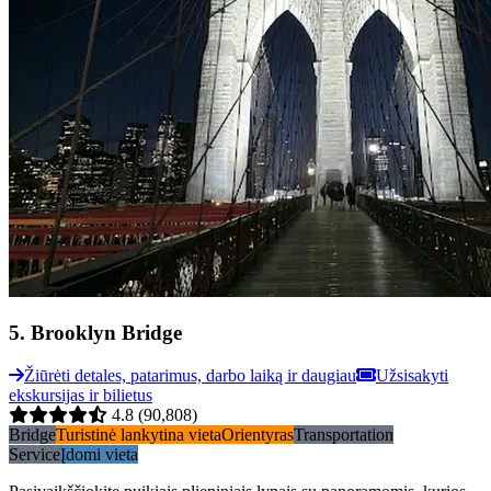
5
.
Brooklyn Bridge
Žiūrėti detales, patarimus, darbo laiką ir daugiau
Užsisakyti
ekskursijas ir bilietus
4.8
(90,808)
Bridge
Turistinė lankytina vieta
Orientyras
Transportation
Service
Įdomi vieta