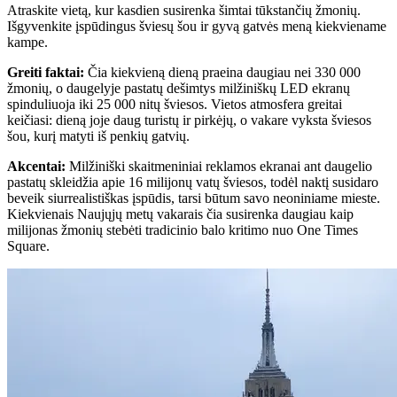
Atraskite vietą, kur kasdien susirenka šimtai tūkstančių žmonių.
Išgyvenkite įspūdingus šviesų šou ir gyvą gatvės meną kiekviename
kampe.
Greiti faktai
:
Čia kiekvieną dieną praeina daugiau nei 330 000
žmonių, o daugelyje pastatų dešimtys milžiniškų LED ekranų
spinduliuoja iki 25 000 nitų šviesos. Vietos atmosfera greitai
keičiasi: dieną joje daug turistų ir pirkėjų, o vakare vyksta šviesos
šou, kurį matyti iš penkių gatvių.
Akcentai
:
Milžiniški skaitmeniniai reklamos ekranai ant daugelio
pastatų skleidžia apie 16 milijonų vatų šviesos, todėl naktį susidaro
beveik siurrealistiškas įspūdis, tarsi būtum savo neoniniame mieste.
Kiekvienais Naujųjų metų vakarais čia susirenka daugiau kaip
milijonas žmonių stebėti tradicinio balo kritimo nuo One Times
Square.