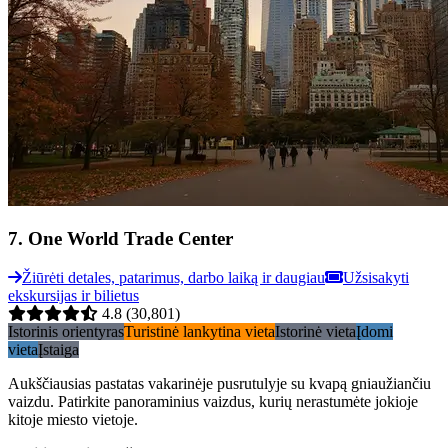
7
.
One World Trade Center
Žiūrėti detales, patarimus, darbo laiką ir daugiau
Užsisakyti
ekskursijas ir bilietus
4.8
(30,801)
Istorinis orientyras
Turistinė lankytina vieta
Istorinė vieta
Įdomi
vieta
Įstaiga
Aukščiausias pastatas vakarinėje pusrutulyje su kvapą gniaužiančiu
vaizdu. Patirkite panoraminius vaizdus, kurių nerastumėte jokioje
kitoje miesto vietoje.