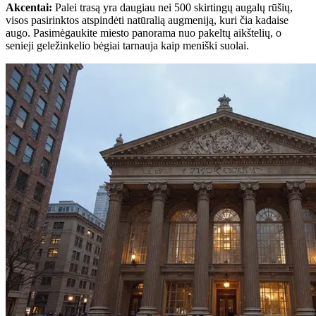
Akcentai
:
Palei trasą yra daugiau nei 500 skirtingų augalų rūšių,
visos pasirinktos atspindėti natūralią augmeniją, kuri čia kadaise
augo. Pasimėgaukite miesto panorama nuo pakeltų aikštelių, o
senieji geležinkelio bėgiai tarnauja kaip meniški suolai.