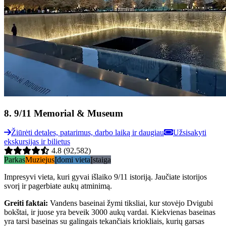
8
.
9/11 Memorial & Museum
Žiūrėti detales, patarimus, darbo laiką ir daugiau
Užsisakyti
ekskursijas ir bilietus
4.8
(92,582)
Parkas
Muziejus
Įdomi vieta
Įstaiga
Impresyvi vieta, kuri gyvai išlaiko 9/11 istoriją. Jaučiate istorijos
svorį ir pagerbiate aukų atminimą.
Greiti faktai
:
Vandens baseinai žymi tiksliai, kur stovėjo Dvigubi
bokštai, ir juose yra beveik 3000 aukų vardai. Kiekvienas baseinas
yra tarsi baseinas su galingais tekančiais kriokliais, kurių garsas