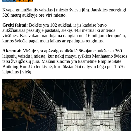
Kvapą gniaužiantis vaizdas į miesto šviesų jūrą. Jauskitės energingi
320 metrų aukštyje ore virš miesto.
Greiti faktai
:
Bokšte yra 102 aukštai, ir jis kadaise buvo
aukščiausias pasaulyje pastatas, siekęs 443 metrus iki antenos
viršūnės. Kas vakarą naudojama daugiau nei 16 milijonų lempučių,
kurios šviečia pagal metų laikus ar ypatingus renginius.
Akcentai
:
Viršuje yra apžvalgos aikštelė 86-ajame aukšte su 360
laipsnių vaizdu į miestą, kur naktį matyti ryškios Manhatano šviesos
tarsi žvaigždžių jūra. Mažiau žinoma yra kasmetinė Empire State
Building Run-Up lenktynė, kur tūkstančiai dalyvių bėga per 1 576
laiptelius į viršų.