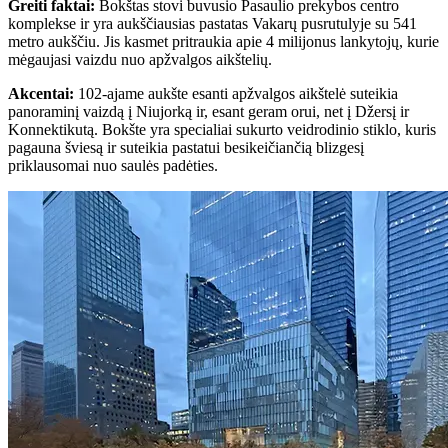
Greiti faktai
:
Bokštas stovi buvusio Pasaulio prekybos centro
komplekse ir yra aukščiausias pastatas Vakarų pusrutulyje su 541
metro aukščiu. Jis kasmet pritraukia apie 4 milijonus lankytojų, kurie
mėgaujasi vaizdu nuo apžvalgos aikštelių.
Akcentai
:
102-ajame aukšte esanti apžvalgos aikštelė suteikia
panoraminį vaizdą į Niujorką ir, esant geram orui, net į Džersį ir
Konnektikutą. Bokšte yra specialiai sukurto veidrodinio stiklo, kuris
pagauna šviesą ir suteikia pastatui besikeičiančią blizgesį
priklausomai nuo saulės padėties.