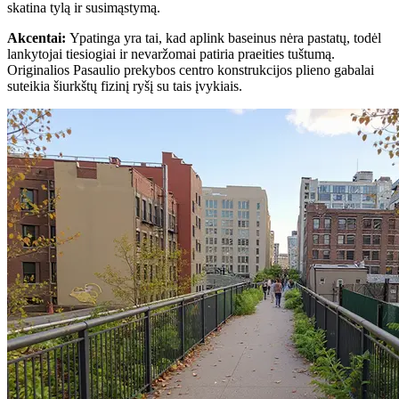
skatina tylą ir susimąstymą.
Akcentai
:
Ypatinga yra tai, kad aplink baseinus nėra pastatų, todėl
lankytojai tiesiogiai ir nevaržomai patiria praeities tuštumą.
Originalios Pasaulio prekybos centro konstrukcijos plieno gabalai
suteikia šiurkštų fizinį ryšį su tais įvykiais.