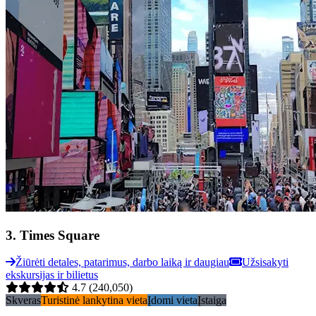
3
.
Times Square
Žiūrėti detales, patarimus, darbo laiką ir daugiau
Užsisakyti
ekskursijas ir bilietus
4.7
(240,050)
Skveras
Turistinė lankytina vieta
Įdomi vieta
Įstaiga