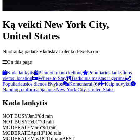
Ką veikti New York City,
United States
Nuotrauką padarė Vladislav Lolenko Pexels.com
On this page
Kada lankytis
Planuoti mano kelionę
Populiarios lankytinos
vietos :location
Where to Stay
Tradicinis maistas ir gėrimai
Populiariausios dienos išvykos
Komentarai (6)
Kaip nuvykti
Naudinga informacija apie New York City, United States
Kada lankytis
NOT BUSY
Jan
0
°
8
d rain
NOT BUSY
Feb
1
°
7
d rain
MODERATE
Mar
6
°
9
d rain
MODERATE
Apr
13
°
10
d rain
MODERATE
May
18
°
11
d rain
BEST