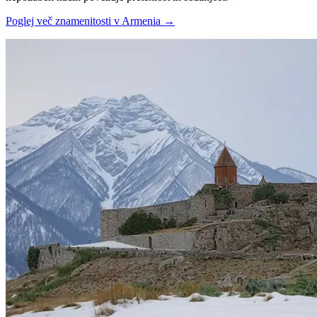
Poglej več znamenitosti v Armenia
→