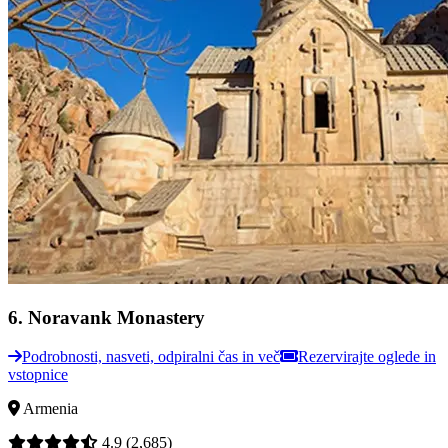
6
.
Noravank Monastery
Podrobnosti, nasveti, odpiralni čas in več
Rezervirajte oglede in
vstopnice
Armenia
4.9
(2,685)