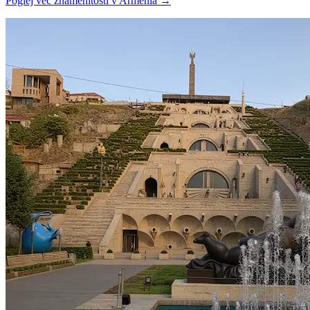
Poglej več znamenitosti v Armenia
→