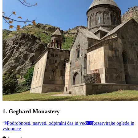
1
.
Geghard Monastery
Podrobnosti, nasveti, odpiralni čas in več
Rezervirajte oglede in
vstopnice