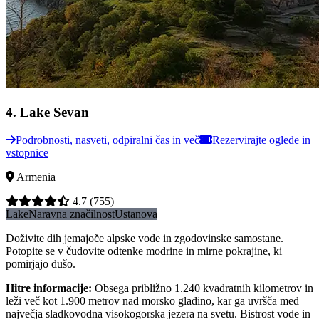
4
.
Lake Sevan
Podrobnosti, nasveti, odpiralni čas in več
Rezervirajte oglede in
vstopnice
Armenia
4.7
(755)
Lake
Naravna značilnost
Ustanova
Doživite dih jemajoče alpske vode in zgodovinske samostane.
Potopite se v čudovite odtenke modrine in mirne pokrajine, ki
pomirjajo dušo.
Hitre informacije
:
Obsega približno 1.240 kvadratnih kilometrov in
leži več kot 1.900 metrov nad morsko gladino, kar ga uvršča med
največja sladkovodna visokogorska jezera na svetu. Bistrost vode in