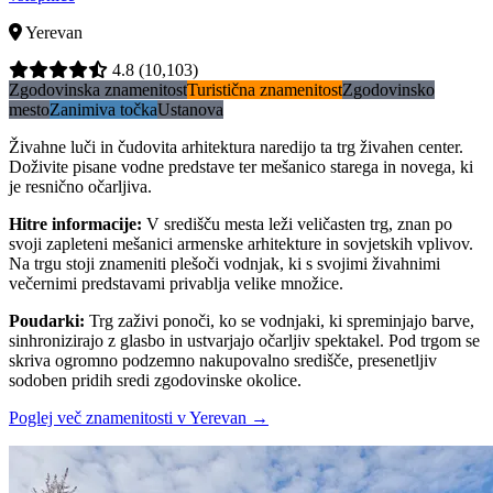
Yerevan
4.8
(10,103)
Zgodovinska znamenitost
Turistična znamenitost
Zgodovinsko
mesto
Zanimiva točka
Ustanova
Živahne luči in čudovita arhitektura naredijo ta trg živahen center.
Doživite pisane vodne predstave ter mešanico starega in novega, ki
je resnično očarljiva.
Hitre informacije
:
V središču mesta leži veličasten trg, znan po
svoji zapleteni mešanici armenske arhitekture in sovjetskih vplivov.
Na trgu stoji znameniti plešoči vodnjak, ki s svojimi živahnimi
večernimi predstavami privablja velike množice.
Poudarki
:
Trg zaživi ponoči, ko se vodnjaki, ki spreminjajo barve,
sinhronizirajo z glasbo in ustvarjajo očarljiv spektakel. Pod trgom se
skriva ogromno podzemno nakupovalno središče, presenetljiv
sodoben pridih sredi zgodovinske okolice.
Poglej več znamenitosti v Yerevan
→