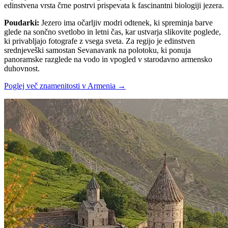
edinstvena vrsta črne postrvi prispevata k fascinantni biologiji jezera.
Poudarki
:
Jezero ima očarljiv modri odtenek, ki spreminja barve
glede na sončno svetlobo in letni čas, kar ustvarja slikovite poglede,
ki privabljajo fotografe z vsega sveta. Za regijo je edinstven
srednjeveški samostan Sevanavank na polotoku, ki ponuja
panoramske razglede na vodo in vpogled v starodavno armensko
duhovnost.
Poglej več znamenitosti v Armenia
→