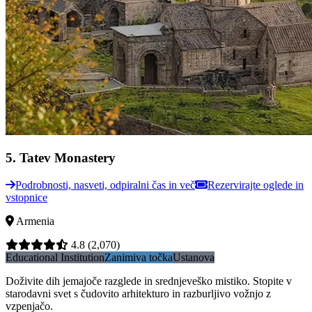
5
.
Tatev Monastery
Podrobnosti, nasveti, odpiralni čas in več
Rezervirajte oglede in
vstopnice
Armenia
4.8
(2,070)
Educational Institution
Zanimiva točka
Ustanova
Doživite dih jemajoče razglede in srednjeveško mistiko. Stopite v
starodavni svet s čudovito arhitekturo in razburljivo vožnjo z
vzpenjačo.