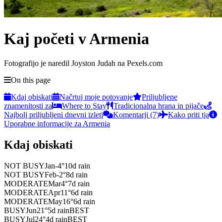
Kaj početi v Armenia
Fotografijo je naredil Joyston Judah na Pexels.com
On this page
Kdaj obiskati
Načrtuj moje potovanje
Priljubljene
znamenitosti za
Where to Stay
Tradicionalna hrana in pijače
Najbolj priljubljeni dnevni izleti
Komentarji (7)
Kako priti tja
Uporabne informacije za Armenia
Kdaj obiskati
NOT BUSY
Jan
-4
°
10
d rain
NOT BUSY
Feb
-2
°
8
d rain
MODERATE
Mar
4
°
7
d rain
MODERATE
Apr
11
°
6
d rain
MODERATE
May
16
°
6
d rain
BUSY
Jun
21
°
5
d rain
BEST
BUSY
Jul
24
°
4
d rain
BEST