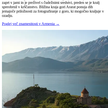
zaprt v jami in je preživel s čudežnimi sredstvi, preden se je kralj
spreobrnil v krščanstvo. Bližina kraja gori Ararat ponuja dih
jemajoče priložnosti za fotografiranje z goro, ki mogočno kraljuje v
ozadju.
Poglej več znamenitosti v Armenia
→