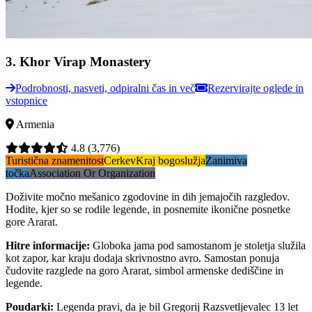
3
.
Khor Virap Monastery
Podrobnosti, nasveti, odpiralni čas in več
Rezervirajte oglede in
vstopnice
Armenia
4.8
(3,776)
Turistična znamenitost
Cerkev
Kraj bogoslužja
Zanimiva
točka
Association Or Organization
Doživite močno mešanico zgodovine in dih jemajočih razgledov.
Hodite, kjer so se rodile legende, in posnemite ikonične posnetke
gore Ararat.
Hitre informacije
:
Globoka jama pod samostanom je stoletja služila
kot zapor, kar kraju dodaja skrivnostno avro. Samostan ponuja
čudovite razglede na goro Ararat, simbol armenske dediščine in
legende.
Poudarki
:
Legenda pravi, da je bil Gregorij Razsvetljevalec 13 let