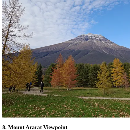
8
.
Mount Ararat Viewpoint