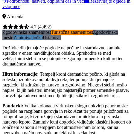
Podrobnosti, nasveti, odpiralni čas in več
Rezervirajte oglede in
vstopnice
Armenia
4.7
(4,492)
Zgodovinska znamenitost
Turistična znamenitost
Zgodovinsko
mesto
Zanimiva točka
Ustanova
Doživite dih jemajoče poglede na pečine in starodavne kamnite
zgradbe v enem navdihujočem obisku. Sprehodite se med
veličastnimi stebri in se potopite v zgodnjo armensko kulturo ter
dramatičnost narave.
Hitre informacije
:
Tempelj kroni dramatično pečino, ki gleda na
sotesko, izoblikovano ob divji reki, ter ponuja dih jemajoče
razglede, ki združujejo naravo in zgodovino. Njegovi stebri nosijo
napise, ki jih nekateri imenujejo najstarejši primer armenske pisave,
kar vzbuja radovednost med ljubitelji jezikov in zgodovinarji.
Poudarki
:
Velika kolonada v rimskem slogu uokvirja panoramske
poglede na razgibana gorovja in reko Azat ter ponuja priložnosti za
fotografiranje, ki združujejo starodavno arhitekturo in prvinsko
naravno lepoto. Zanimiv letni dogodek vključuje klasični koncert ob
sončnem zahodu s templjem kot atmosferičnim odrom, kar na
nepozaben način povezuje preteklost in sedanjost.