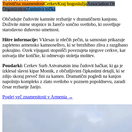
Turistična znamenitost
Cerkev
Kraj bogoslužja
Association Or
Organization
Zanimiva točka
Občudujte čudovite kamnite rezbarije v dramatičnem kanjonu.
Doživite mirne stopnice in žarečo sončno svetlobo, ki osvetljuje
starodavno duhovno umetnost.
Hitre informacije
:
Vklesan iz rdečih pečin, ta samostan prikazuje
zapleteno armensko kamnoseštvo, ki se brezhibno zliva z razgibano
pokrajino. Ozek vijugasti stopnišči povezujeta njegove cerkve, kar
ustvarja tihe kotičke, ki odmevajo stoletja molitev.
Poudarki
:
Cerkev Surb Astvatsatsin ima čudovit hačkar, ki ga je
izklesal slavni kipar Momik, z občutljivimi čipkastimi detajli, ki se
zdijo skoraj preveč fini za kamen. Dramatični pogledi na kanjon
napolnijo kompleks z zlato svetlobo v poznem popoldnevu, zaradi
česar rezbarije žarijo.
Poglej več znamenitosti v Armenia
→