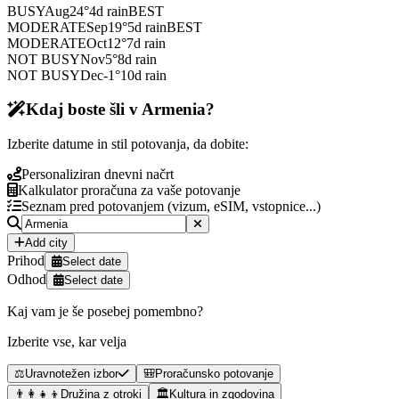
BUSY
Aug
24
°
4
d rain
BEST
MODERATE
Sep
19
°
5
d rain
BEST
MODERATE
Oct
12
°
7
d rain
NOT BUSY
Nov
5
°
8
d rain
NOT BUSY
Dec
-1
°
10
d rain
Kdaj boste šli v Armenia?
Izberite datume in stil potovanja, da dobite:
Personaliziran dnevni načrt
Kalkulator proračuna za vaše potovanje
Seznam pred potovanjem (vizum, eSIM, vstopnice...)
Add city
Prihod
Select date
Odhod
Select date
Kaj vam je še posebej pomembno?
Izberite vse, kar velja
⚖️
Uravnotežen izbor
🎒
Proračunsko potovanje
👨‍👩‍👧‍👦
Družina z otroki
🏛️
Kultura in zgodovina