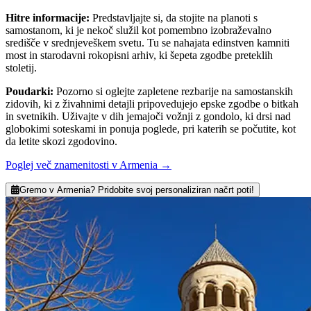
Hitre informacije
:
Predstavljajte si, da stojite na planoti s
samostanom, ki je nekoč služil kot pomembno izobraževalno
središče v srednjeveškem svetu. Tu se nahajata edinstven kamniti
most in starodavni rokopisni arhiv, ki šepeta zgodbe preteklih
stoletij.
Poudarki
:
Pozorno si oglejte zapletene rezbarije na samostanskih
zidovih, ki z živahnimi detajli pripovedujejo epske zgodbe o bitkah
in svetnikih. Uživajte v dih jemajoči vožnji z gondolo, ki drsi nad
globokimi soteskami in ponuja poglede, pri katerih se počutite, kot
da letite skozi zgodovino.
Poglej več znamenitosti v Armenia
→
Gremo v Armenia? Pridobite svoj personaliziran načrt poti!