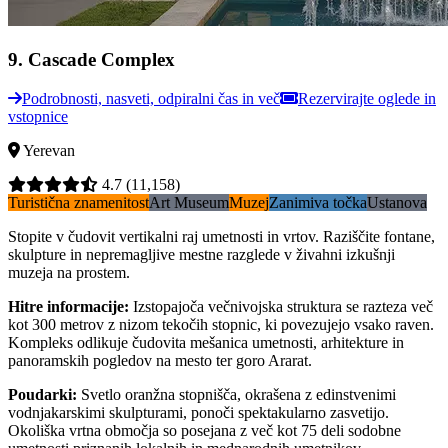
9
.
Cascade Complex
Podrobnosti, nasveti, odpiralni čas in več
Rezervirajte oglede in
vstopnice
Yerevan
4.7
(11,158)
Turistična znamenitost
Art Museum
Muzej
Zanimiva točka
Ustanova
Stopite v čudovit vertikalni raj umetnosti in vrtov. Raziščite fontane,
skulpture in nepremagljive mestne razglede v živahni izkušnji
muzeja na prostem.
Hitre informacije
:
Izstopajoča večnivojska struktura se razteza več
kot 300 metrov z nizom tekočih stopnic, ki povezujejo vsako raven.
Kompleks odlikuje čudovita mešanica umetnosti, arhitekture in
panoramskih pogledov na mesto ter goro Ararat.
Poudarki
:
Svetlo oranžna stopnišča, okrašena z edinstvenimi
vodnjakarskimi skulpturami, ponoči spektakularno zasvetijo.
Okoliška vrtna območja so posejana z več kot 75 deli sodobne