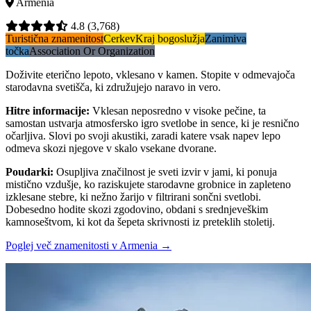
Armenia
4.8
(3,768)
Turistična znamenitost
Cerkev
Kraj bogoslužja
Zanimiva
točka
Association Or Organization
Doživite eterično lepoto, vklesano v kamen. Stopite v odmevajoča
starodavna svetišča, ki združujejo naravo in vero.
Hitre informacije
:
Vklesan neposredno v visoke pečine, ta
samostan ustvarja atmosfersko igro svetlobe in sence, ki je resnično
očarljiva. Slovi po svoji akustiki, zaradi katere vsak napev lepo
odmeva skozi njegove v skalo vsekane dvorane.
Poudarki
:
Osupljiva značilnost je sveti izvir v jami, ki ponuja
mistično vzdušje, ko raziskujete starodavne grobnice in zapleteno
izklesane stebre, ki nežno žarijo v filtrirani sončni svetlobi.
Dobesedno hodite skozi zgodovino, obdani s srednjeveškim
kamnoseštvom, ki kot da šepeta skrivnosti iz preteklih stoletij.
Poglej več znamenitosti v Armenia
→