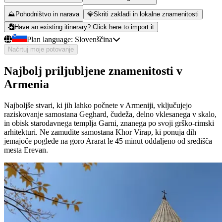
⛰️
Pohodništvo in narava
💎
Skriti zakladi in lokalne znamenitosti
Have an existing itinerary? Click here to import it
Plan language:
Slovenščina
Načrtuj moje potovanje
Najbolj priljubljene znamenitosti v
Armenia
Najboljše stvari, ki jih lahko počnete v Armeniji, vključujejo
raziskovanje samostana Geghard, čudeža, delno vklesanega v skalo,
in obisk starodavnega templja Garni, znanega po svoji grško-rimski
arhitekturi. Ne zamudite samostana Khor Virap, ki ponuja dih
jemajoče poglede na goro Ararat le 45 minut oddaljeno od središča
mesta Erevan.