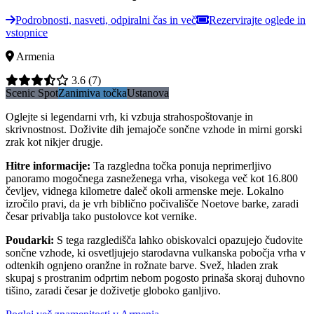
Podrobnosti, nasveti, odpiralni čas in več
Rezervirajte oglede in
vstopnice
Armenia
3.6
(7)
Scenic Spot
Zanimiva točka
Ustanova
Oglejte si legendarni vrh, ki vzbuja strahospoštovanje in
skrivnostnost. Doživite dih jemajoče sončne vzhode in mirni gorski
zrak kot nikjer drugje.
Hitre informacije
:
Ta razgledna točka ponuja neprimerljivo
panoramo mogočnega zasneženega vrha, visokega več kot 16.800
čevljev, vidnega kilometre daleč okoli armenske meje. Lokalno
izročilo pravi, da je vrh biblično počivališče Noetove barke, zaradi
česar privablja tako pustolovce kot vernike.
Poudarki
:
S tega razgledišča lahko obiskovalci opazujejo čudovite
sončne vzhode, ki osvetljujejo starodavna vulkanska pobočja vrha v
odtenkih ognjeno oranžne in rožnate barve. Svež, hladen zrak
skupaj s prostranim odprtim nebom pogosto prinaša skoraj duhovno
tišino, zaradi česar je doživetje globoko ganljivo.