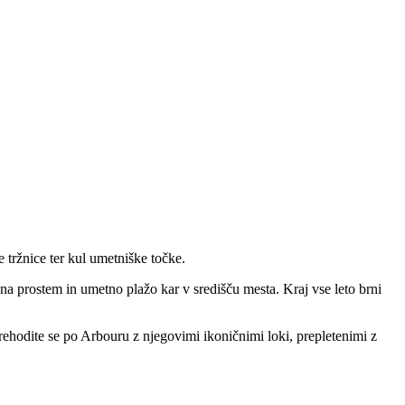
e tržnice ter kul umetniške točke.
 na prostem in umetno plažo kar v središču mesta. Kraj vse leto brni
prehodite se po Arbouru z njegovimi ikoničnimi loki, prepletenimi z