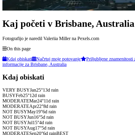
Kaj početi v Brisbane, Australia
Fotografijo je naredil Valeriia Miller na Pexels.com
On this page
Kdaj obiskati
Načrtuj moje potovanje
Priljubljene znamenitosti 
informacije za Brisbane, Australia
Kdaj obiskati
VERY BUSY
Jan
25
°
13
d rain
BUSY
Feb
25
°
12
d rain
MODERATE
Mar
24
°
11
d rain
MODERATE
Apr
22
°
8
d rain
NOT BUSY
May
19
°
6
d rain
NOT BUSY
Jun
16
°
5
d rain
NOT BUSY
Jul
15
°
4
d rain
NOT BUSY
Aug
17
°
5
d rain
MODERATE
Sep
20
°
6
d rain
BEST