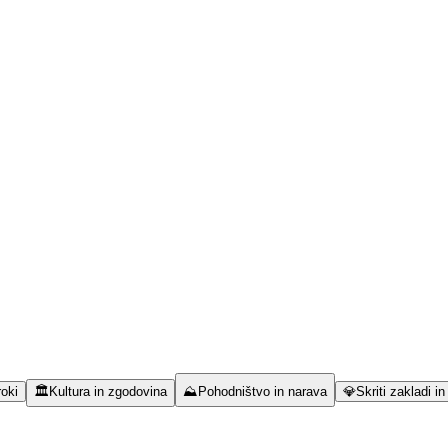
roki
🏛️
Kultura in zgodovina
⛰️
Pohodništvo in narava
💎
Skriti zakladi i