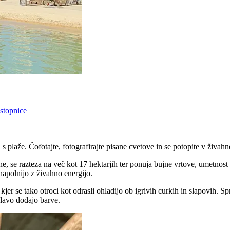
vstopnice
 plaže. Čofotajte, fotografirajte pisane cvetove in se potopite v živahn
ne, se razteza na več kot 17 hektarjih ter ponuja bujne vrtove, umetnost
napolnijo z živahno energijo.
r se tako otroci kot odrasli ohladijo ob igrivih curkih in slapovih. S
 glavo dodajo barve.