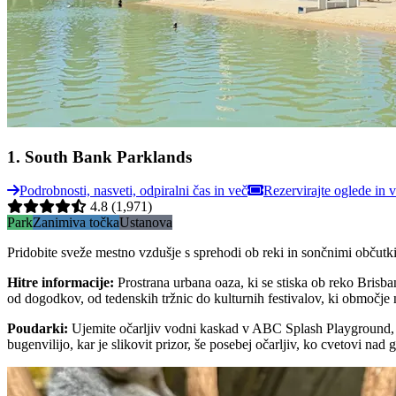
1
.
South Bank Parklands
Podrobnosti, nasveti, odpiralni čas in več
Rezervirajte oglede in 
4.8
(1,971)
Park
Zanimiva točka
Ustanova
Pridobite sveže mestno vzdušje s sprehodi ob reki in sončnimi občutki s
Hitre informacije
:
Prostrana urbana oaza, ki se stiska ob reko Brisba
od dogodkov, od tedenskih tržnic do kulturnih festivalov, ki območje 
Poudarki
:
Ujemite očarljiv vodni kaskad v ABC Splash Playground, kje
bugenvilijo, kar je slikovit prizor, še posebej očarljiv, ko cvetovi nad