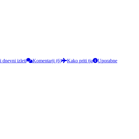
i dnevni izleti
Komentarji (6)
Kako priti tja
Uporabne