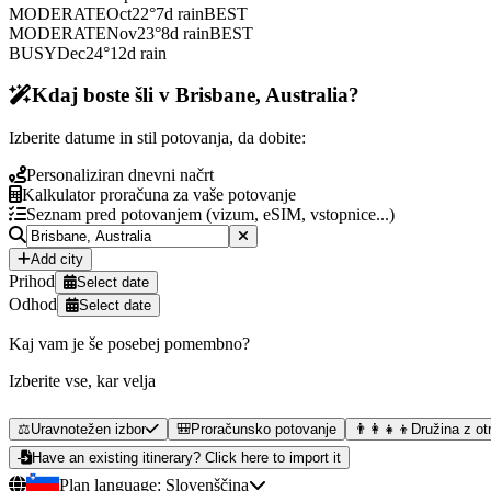
MODERATE
Oct
22
°
7
d rain
BEST
MODERATE
Nov
23
°
8
d rain
BEST
BUSY
Dec
24
°
12
d rain
Kdaj boste šli v Brisbane, Australia?
Izberite datume in stil potovanja, da dobite:
Personaliziran dnevni načrt
Kalkulator proračuna za vaše potovanje
Seznam pred potovanjem (vizum, eSIM, vstopnice...)
Add city
Prihod
Select date
Odhod
Select date
Kaj vam je še posebej pomembno?
Izberite vse, kar velja
⚖️
Uravnotežen izbor
🎒
Proračunsko potovanje
👨‍👩‍👧‍👦
Družina z ot
Have an existing itinerary? Click here to import it
Plan language:
Slovenščina