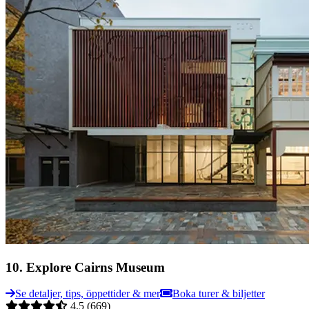
10
.
Explore Cairns Museum
Se detaljer, tips, öppettider & mer
Boka turer & biljetter
4.5
(669)