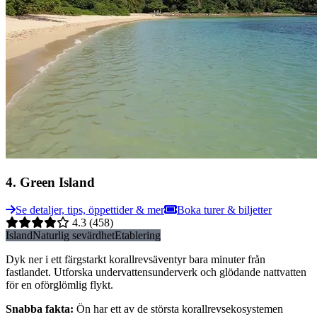
4
.
Green Island
Se detaljer, tips, öppettider & mer
Boka turer & biljetter
4.3
(458)
Island
Naturlig sevärdhet
Etablering
Dyk ner i ett färgstarkt korallrevsäventyr bara minuter från
fastlandet. Utforska undervattensunderverk och glödande nattvatten
för en oförglömlig flykt.
Snabba fakta
:
Ön har ett av de största korallrevsekosystemen