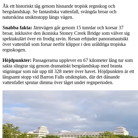
Åk ett historiskt tåg genom hisnande tropisk regnskog och
bergslandskap. Se fantastiska vattenfall, svängda broar och
natursköna utsiktsstopp längs vägen.
Snabba fakta
:
Järnvägen går genom 15 tunnlar och korsar 37
broar, inklusive den ikoniska Stoney Creek Bridge som välver sig
spektakulärt över en frodig ravin. Resan erbjuder panoramautsikt
över vattenfall som forsar nerför klippor i den uråldriga tropiska
regnskogen.
Höjdpunkter
:
Passagerarna upplever en 67 kilometer lång tur som
sakta slingrar sig genom dramatiskt bergslandskap med branta
stigningar som når upp till 328 meter över havet. Höjdpunkten är ett
långsamt stopp vid Barron Falls utsiktsplats, där det dånande
vattenfallet sprutar dimma över tåget under regnperioden.