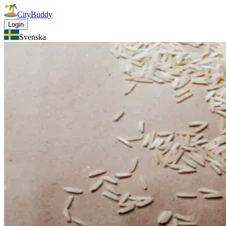
CityBuddy
Login
Svenska