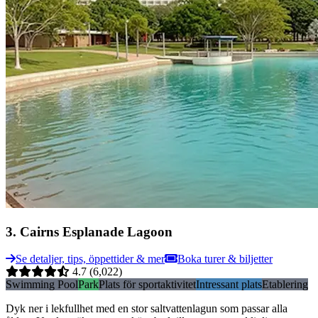
3
.
Cairns Esplanade Lagoon
Se detaljer, tips, öppettider & mer
Boka turer & biljetter
4.7
(6,022)
Swimming Pool
Park
Plats för sportaktivitet
Intressant plats
Etablering
Dyk ner i lekfullhet med en stor saltvattenlagun som passar alla