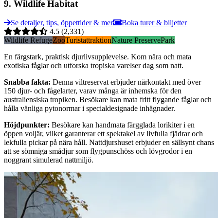
9
.
Wildlife Habitat
Se detaljer, tips, öppettider & mer
Boka turer & biljetter
4.5
(2,331)
Wildlife Refuge
Zoo
Turistattraktion
Nature Preserve
Park
En färgstark, praktisk djurlivsupplevelse. Kom nära och mata
exotiska fåglar och utforska tropiska varelser dag som natt.
Snabba fakta
:
Denna viltreservat erbjuder närkontakt med över
150 djur- och fågelarter, varav många är inhemska för den
australiensiska tropiken. Besökare kan mata fritt flygande fåglar och
hålla vänliga pytonormar i specialdesignade inhägnader.
Höjdpunkter
:
Besökare kan handmata färgglada lorikiter i en
öppen voljär, vilket garanterar ett spektakel av livfulla fjädrar och
lekfulla pickar på nära håll. Nattdjurshuset erbjuder en sällsynt chans
att se sömniga smådjur som flygpunschöss och lövgrodor i en
noggrant simulerad nattmiljö.