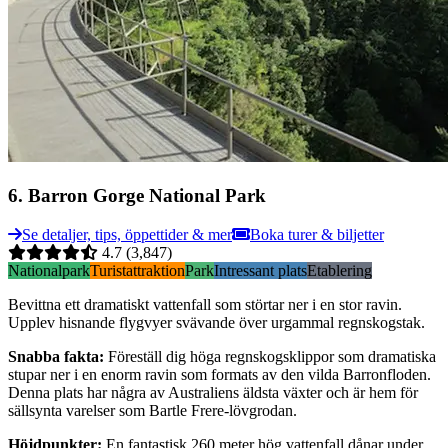
6
.
Barron Gorge National Park
Se detaljer, tips, öppettider & mer
Boka turer & biljetter
4.7
(3,847)
Nationalpark
Turistattraktion
Park
Intressant plats
Etablering
Bevittna ett dramatiskt vattenfall som störtar ner i en stor ravin.
Upplev hisnande flygvyer svävande över urgammal regnskogstak.
Snabba fakta
:
Föreställ dig höga regnskogsklippor som dramatiska
stupar ner i en enorm ravin som formats av den vilda Barronfloden.
Denna plats har några av Australiens äldsta växter och är hem för
sällsynta varelser som Bartle Frere-lövgrodan.
Höjdpunkter
:
En fantastisk 260 meter hög vattenfall dånar under