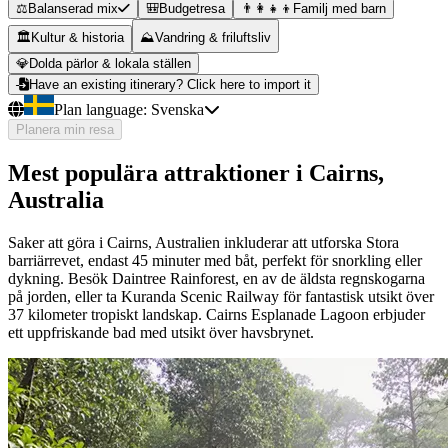
⚖️
Balanserad mix
🎒
Budgetresa
👨‍👩‍👧‍👦
Familj med barn
🏛️
Kultur & historia
⛰️
Vandring & friluftsliv
💎
Dolda pärlor & lokala ställen
Have an existing itinerary? Click here to import it
Plan language:
Svenska
Planera min resa
Mest populära attraktioner i Cairns,
Australia
Saker att göra i Cairns, Australien inkluderar att utforska Stora
barriärrevet, endast 45 minuter med båt, perfekt för snorkling eller
dykning. Besök Daintree Rainforest, en av de äldsta regnskogarna
på jorden, eller ta Kuranda Scenic Railway för fantastisk utsikt över
37 kilometer tropiskt landskap. Cairns Esplanade Lagoon erbjuder
ett uppfriskande bad med utsikt över havsbrynet.