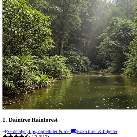
1
.
Daintree Rainforest
Se detaljer, tips, öppettider & mer
Boka turer & biljetter
4.7
(812)