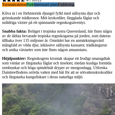
Turistattraktion
Park
Intressant plats
Etablering
Kliva in i en förhistorisk djungel fylld med sällsynta djur och
grönskande trädkronor. Möt krokodiler, färgglada fåglar och
uråldriga växter på ett spännande regnskogsäventyr.
Snabba fakta
:
Beläget i tropiska norra Queensland, här finns några
av de äldsta bevarade tropiska regnskogarna på jorden, som dateras
tillbaka över 135 miljoner år. Området har en anmärkningsvärd
mångfald av vilda djur, inklusive sällsynta kasuarer, trädkängurur
och unika växtarter som inte finns någon annanstans.
Höjdpunkter
:
Regnskogens krontak skapar ett frodigt smaragdtak
som vimlar av färgstarka fåglar och insekter, medan kusliga forntida
ormbunkar och höga spindelnät dryper av morgondagg. Utforska
Daintreeflodens orörda vatten med båt för att se sötvattenskrokodiler
och färgstarka kungsfiskare i deras naturliga miljö.