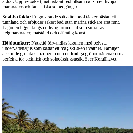
åldrar. Upplev säkert, naturskönt bad tillsammans med livliga
marknader och fantastiska solnedgångar.
Snabba fakta
:
En gnistrande saltvattenpool täcker nästan ett
tunnland och erbjuder säkert bad utan marina stickare året runt.
Lagunen ligger längs en livlig promenad som surrar av
helgmarknader, matstånd och offentlig konst.
Höjdpunkter
:
Nattetid förvandlas lagunen med belysta
undervattensljus som kastar ett magiskt sken i vattnet. Familjer
älskar de grunda simzonerna och de frodiga grönområdena som är
perfekta för picknick och solnedgångsutsikt över Korallhavet.