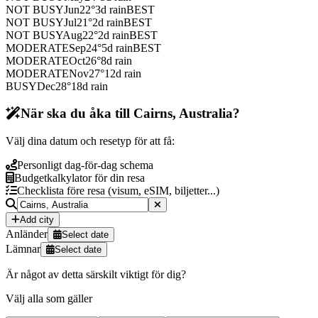
NOT BUSY
Jun
22
°
3
d rain
BEST
NOT BUSY
Jul
21
°
2
d rain
BEST
NOT BUSY
Aug
22
°
2
d rain
BEST
MODERATE
Sep
24
°
5
d rain
BEST
MODERATE
Oct
26
°
8
d rain
MODERATE
Nov
27
°
12
d rain
BUSY
Dec
28
°
18
d rain
När ska du åka till Cairns, Australia?
Välj dina datum och resetyp för att få:
Personligt dag-för-dag schema
Budgetkalkylator för din resa
Checklista före resa (visum, eSIM, biljetter...)
Add city
Anländer
Select date
Lämnar
Select date
Är något av detta särskilt viktigt för dig?
Välj alla som gäller