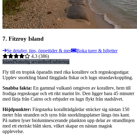
7
.
Fitzroy Island
Se detaljer, tips, öppettider & mer
Boka turer & biljetter
4.3
(386)
Island
Naturlig sevärdhet
Etablering
Fly till en tropisk öparadis med rika korallrev och regnskogsstigar.
Upplev snorkling bland färgglada fiskar och lugn strandavkoppling.
Snabba fakta
:
En gammal vulkanö omgiven av korallrev, hem till
frodiga regnskogar och ett rikt marint liv. Den ligger bara 45 minuter
med färja från Cairns och erbjuder en lugn flykt från stadslivet.
Höjdpunkter
:
Färgstarka korallträdgårdar sträcker sig nästan 150
meter från stranden och syns från snorklingsplatser längs öns kant.
På natten lyser bioluminescerande plankton upp delar av strandlinjen
med ett eteriskt blått sken, vilket skapar en nästan magisk
upplevelse.