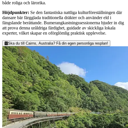
både roliga och lärorika.
Höjdpunkter
:
Se den fantastiska nattliga kulturföreställningen där
dansare bär färgglada traditionella dräkter och använder eld i
fängslande berättande. Bumerangkastningssessionerna bjuder in dig
att prova denna uråldriga färdighet, guidade av skickliga lokala
experter, vilket skapar en oförglömlig praktisk upplevelse.
Ska du till Cairns, Australia? Få din egen personliga resplan!