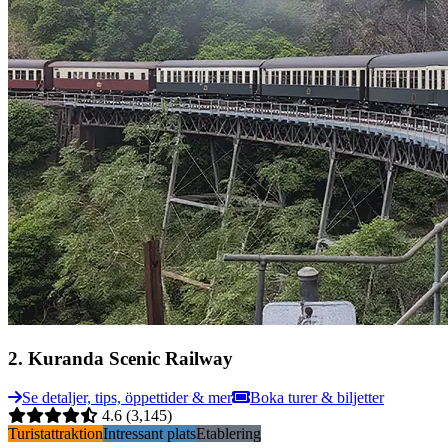
2
.
Kuranda Scenic Railway
Se detaljer, tips, öppettider & mer
Boka turer & biljetter
4.6
(3,145)
Turistattraktion
Intressant plats
Etablering