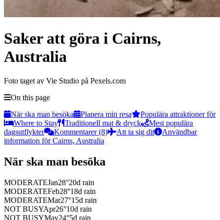
Saker att göra i Cairns,
Australia
Foto taget av Vie Studio på Pexels.com
On this page
När ska man besöka
Planera min resa
Populära attraktioner för
Where to Stay
Traditionell mat & dryck
Mest populära
dagsutflykter
Kommentarer (8)
Att ta sig dit
Användbar
information för Cairns, Australia
När ska man besöka
MODERATE
Jan
28
°
20
d rain
MODERATE
Feb
28
°
18
d rain
MODERATE
Mar
27
°
15
d rain
NOT BUSY
Apr
26
°
10
d rain
NOT BUSY
May
24
°
5
d rain