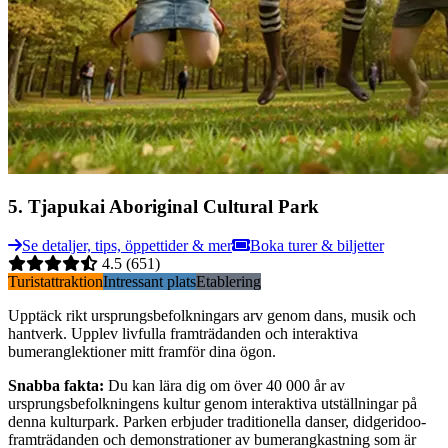
5
.
Tjapukai Aboriginal Cultural Park
Se detaljer, tips, öppettider & mer
Boka turer & biljetter
4.5
(651)
Turistattraktion
Intressant plats
Etablering
Upptäck rikt ursprungsbefolkningars arv genom dans, musik och
hantverk. Upplev livfulla framträdanden och interaktiva
bumeranglektioner mitt framför dina ögon.
Snabba fakta
:
Du kan lära dig om över 40 000 år av
ursprungsbefolkningens kultur genom interaktiva utställningar på
denna kulturpark. Parken erbjuder traditionella danser, didgeridoo-
framträdanden och demonstrationer av bumerangkastning som är