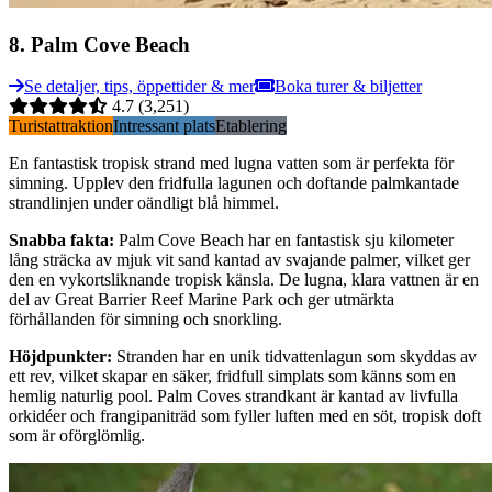
8
.
Palm Cove Beach
Se detaljer, tips, öppettider & mer
Boka turer & biljetter
4.7
(3,251)
Turistattraktion
Intressant plats
Etablering
En fantastisk tropisk strand med lugna vatten som är perfekta för
simning. Upplev den fridfulla lagunen och doftande palmkantade
strandlinjen under oändligt blå himmel.
Snabba fakta
:
Palm Cove Beach har en fantastisk sju kilometer
lång sträcka av mjuk vit sand kantad av svajande palmer, vilket ger
den en vykortsliknande tropisk känsla. De lugna, klara vattnen är en
del av Great Barrier Reef Marine Park och ger utmärkta
förhållanden för simning och snorkling.
Höjdpunkter
:
Stranden har en unik tidvattenlagun som skyddas av
ett rev, vilket skapar en säker, fridfull simplats som känns som en
hemlig naturlig pool. Palm Coves strandkant är kantad av livfulla
orkidéer och frangipaniträd som fyller luften med en söt, tropisk doft
som är oförglömlig.