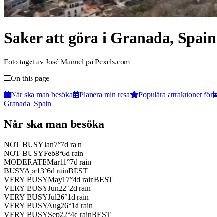
Saker att göra i Granada, Spain
Foto taget av José Manuel på Pexels.com
On this page
När ska man besöka
Planera min resa
Populära attraktioner för
Granada, Spain
När ska man besöka
NOT BUSY
Jan
7
°
7
d rain
NOT BUSY
Feb
8
°
6
d rain
MODERATE
Mar
11
°
7
d rain
BUSY
Apr
13
°
6
d rain
BEST
VERY BUSY
May
17
°
4
d rain
BEST
VERY BUSY
Jun
22
°
2
d rain
VERY BUSY
Jul
26
°
1
d rain
VERY BUSY
Aug
26
°
1
d rain
VERY BUSY
Sep
22
°
4
d rain
BEST