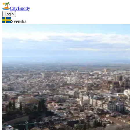
CityBuddy
Login
Svenska