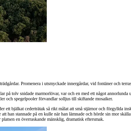
trädgårdar. Promenera i utsmyckade innergårdar, vid fontäner och terr
lar på tolv snidade marmorlövar, var och en med ett något annorlunda 
ler och spegelpooler förvandlar solljus till skiftande mosaiker.
r ett bjälkat cederträtak så rikt målat att små stjärnor och förgyllda in
r att han stannade på en kulle när han lämnade och hörde sin mor skäl
r platsen en överraskande mänsklig, dramatisk eftersmak.