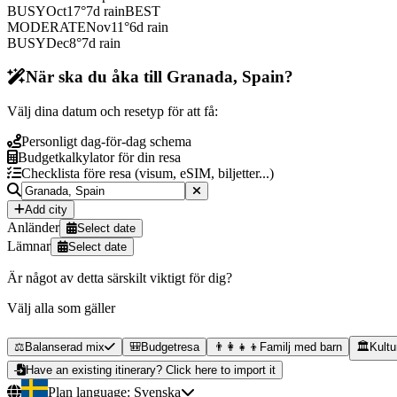
BUSY
Oct
17
°
7
d rain
BEST
MODERATE
Nov
11
°
6
d rain
BUSY
Dec
8
°
7
d rain
När ska du åka till Granada, Spain?
Välj dina datum och resetyp för att få:
Personligt dag-för-dag schema
Budgetkalkylator för din resa
Checklista före resa (visum, eSIM, biljetter...)
Add city
Anländer
Select date
Lämnar
Select date
Är något av detta särskilt viktigt för dig?
Välj alla som gäller
⚖️
Balanserad mix
🎒
Budgetresa
👨‍👩‍👧‍👦
Familj med barn
🏛️
Kultu
Have an existing itinerary? Click here to import it
Plan language:
Svenska