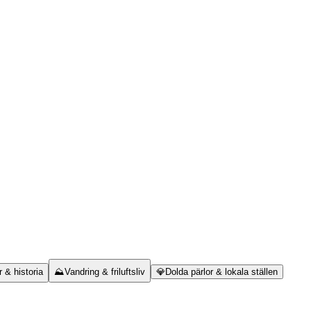
r & historia
⛰️
Vandring & friluftsliv
💎
Dolda pärlor & lokala ställen