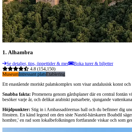
1
.
Alhambra
Se detaljer, tips, öppettider & mer
Boka turer & biljetter
4.8
(154,150)
Museum
Intressant plats
Etablering
Ett enastående moriskt palatskomplex som visar andalusisk konst och 
Snabba fakta
:
Promenera genom gårdsplaner där en central fontän vi
besöker varje år, och delikat arabiskt putsarbete, sjungande vattenkana
Höjdpunkter
:
Stig in i Ambassadörernas hall och du befinner dig unde
fönstren. En känd legend om den siste Nasrid-härskaren Boabdil säge
hombre,' en rad som lokalbefolkningen fortfarande viskar och som ge