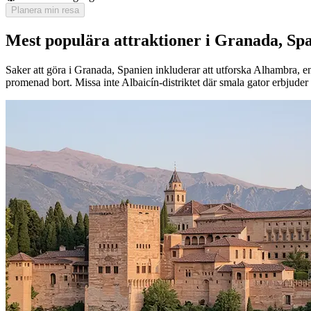
Planera min resa
Mest populära attraktioner i Granada, Sp
Saker att göra i Granada, Spanien inkluderar att utforska Alhambra, 
promenad bort. Missa inte Albaicín-distriktet där smala gator erbjude