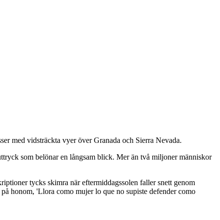
asser med vidsträckta vyer över Granada och Sierra Nevada.
uttryck som belönar en långsam blick. Mer än två miljoner människor
skriptioner tycks skimra när eftermiddagssolen faller snett genom
la på honom, 'Llora como mujer lo que no supiste defender como