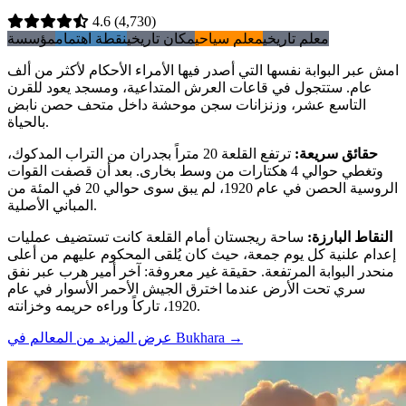
4.6
(4,730)
معلم تاريخي
معلم سياحي
مكان تاريخي
نقطة اهتمام
مؤسسة
امش عبر البوابة نفسها التي أصدر فيها الأمراء الأحكام لأكثر من ألف
عام. ستتجول في قاعات العرش المتداعية، ومسجد يعود للقرن
التاسع عشر، وزنزانات سجن موحشة داخل متحف حصن نابض
بالحياة.
حقائق سريعة
:
ترتفع القلعة 20 متراً بجدران من التراب المدكوك،
وتغطي حوالي 4 هكتارات من وسط بخارى. بعد أن قصفت القوات
الروسية الحصن في عام 1920، لم يبق سوى حوالي 20 في المئة من
المباني الأصلية.
النقاط البارزة
:
ساحة ريجستان أمام القلعة كانت تستضيف عمليات
إعدام علنية كل يوم جمعة، حيث كان يُلقى المحكوم عليهم من أعلى
منحدر البوابة المرتفعة. حقيقة غير معروفة: آخر أمير هرب عبر نفق
سري تحت الأرض عندما اخترق الجيش الأحمر الأسوار في عام
1920، تاركاً وراءه حريمه وخزانته.
→
عرض المزيد من المعالم في Bukhara