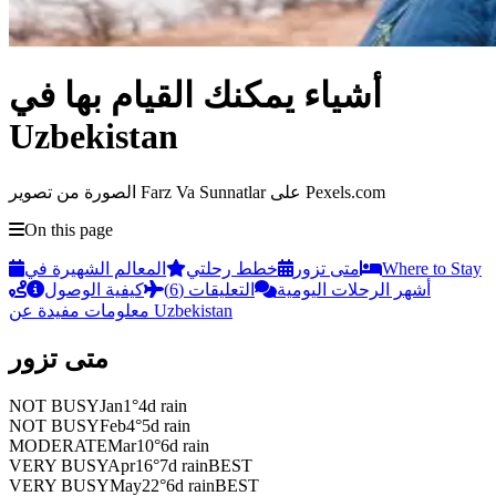
أشياء يمكنك القيام بها في
Uzbekistan
الصورة من تصوير Farz Va Sunnatlar على Pexels.com
On this page
Where to Stay
متى تزور
خطط رحلتي
المعالم الشهيرة في
أشهر الرحلات اليومية
التعليقات (6)
كيفية الوصول
معلومات مفيدة عن Uzbekistan
متى تزور
NOT BUSY
Jan
1
°
4
d rain
NOT BUSY
Feb
4
°
5
d rain
MODERATE
Mar
10
°
6
d rain
VERY BUSY
Apr
16
°
7
d rain
BEST
VERY BUSY
May
22
°
6
d rain
BEST