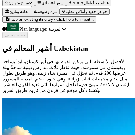
عائلة مع أطفال
👨‍👩‍👧‍👦
سفر اقتصادي
🎒
مزيج متوازن
⚖️
جواهر خفية وأماكن محلية
💎
تنزه وطبيعة
⛰️
ثقافة وتاريخ
🏛️
Have an existing itinerary? Click here to import it
العربية
Plan language:
خطط رحلتي
أشهر المعالم في Uzbekistan
لأفضل الأنشطة التي يمكن القيام بها في أوزبكستان، ابدأ بساحة
ريغيستان في سمرقند، حيث تؤطر ثلاث مدارس دينية ساحةً يبلغ
عرضها 200 قدم. ثم تجوَّل في مقبرة شاه زنده، وهو طريق بطول
ميل يضم مجمعات قباب زرقاء. وفي خيوة، تضم المدينة المسورة
إيتشان كالا 250 مبنىً قديماً داخل أسوارها التي تعود للقرن العاشر.
يكشف كل موقع عن قرون من تاريخ طريق الحرير.