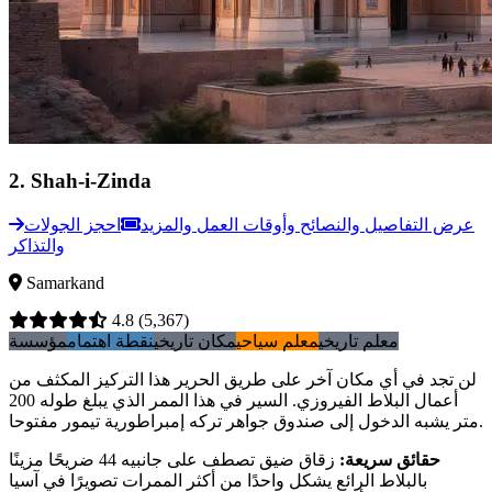
2
.
Shah-i-Zinda
عرض التفاصيل والنصائح وأوقات العمل والمزيد
احجز الجولات
والتذاكر
Samarkand
4.8
(5,367)
معلم تاريخي
معلم سياحي
مكان تاريخي
نقطة اهتمام
مؤسسة
لن تجد في أي مكان آخر على طريق الحرير هذا التركيز المكثف من
أعمال البلاط الفيروزي. السير في هذا الممر الذي يبلغ طوله 200
متر يشبه الدخول إلى صندوق جواهر تركه إمبراطورية تيمور مفتوحا.
حقائق سريعة
:
زقاق ضيق تصطف على جانبيه 44 ضريحًا مزينًا
بالبلاط الرائع يشكل واحدًا من أكثر الممرات تصويرًا في آسيا