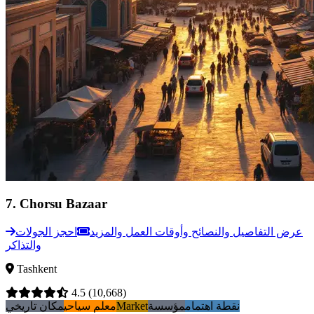
7
.
Chorsu Bazaar
عرض التفاصيل والنصائح وأوقات العمل والمزيد
احجز الجولات
والتذاكر
Tashkent
4.5
(10,668)
نقطة اهتمام
مؤسسة
Market
معلم سياحي
مكان تاريخي