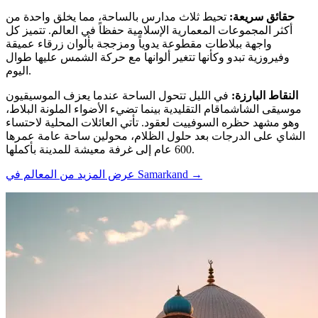
حقائق سريعة
:
تحيط ثلاث مدارس بالساحة، مما يخلق واحدة من
أكثر المجموعات المعمارية الإسلامية حفظاً في العالم. تتميز كل
واجهة ببلاطات مقطوعة يدوياً ومزججة بألوان زرقاء عميقة
وفيروزية تبدو وكأنها تتغير ألوانها مع حركة الشمس عليها طوال
اليوم.
النقاط البارزة
:
في الليل تتحول الساحة عندما يعزف الموسيقيون
موسيقى الشاشماقام التقليدية بينما تضيء الأضواء الملونة البلاط،
وهو مشهد حظره السوفييت لعقود. تأتي العائلات المحلية لاحتساء
الشاي على الدرجات بعد حلول الظلام، محولين ساحة عامة عمرها
600 عام إلى غرفة معيشة للمدينة بأكملها.
→
عرض المزيد من المعالم في Samarkand