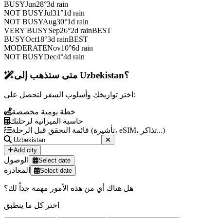
BUSY
Jun
28
°
3
d rain
NOT BUSY
Jul
31
°
1
d rain
NOT BUSY
Aug
30
°
1
d rain
VERY BUSY
Sep
26
°
2
d rain
BEST
BUSY
Oct
18
°
3
d rain
BEST
MODERATE
Nov
10
°
6
d rain
NOT BUSY
Dec
4
°
4
d rain
متى ستذهب إلى Uzbekistan؟
اختر تواريخك وأسلوب السفر لتحصل على:
خطة يومية مخصصة
حاسبة الميزانية لرحلتك
قائمة التحقق قبل الرحلة (تأشيرة، eSIM، تذاكر...)
Add city
الوصول
Select date
المغادرة
Select date
هل هناك أي من هذه الأمور مهمة جداً لك؟
اختر كل ما ينطبق