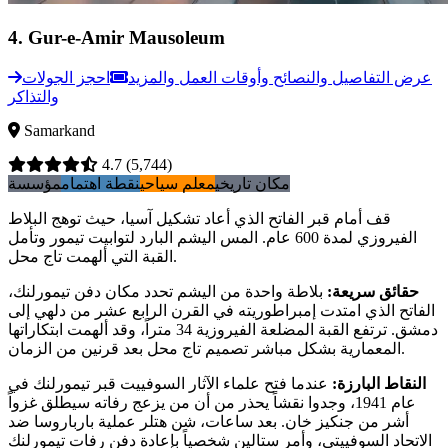
4
.
Gur-e-Amir Mausoleum
عرض التفاصيل والنصائح وأوقات العمل والمزيد
احجز الجولات
والتذاكر
Samarkand
4.7
(5,744)
مكان تاريخي
معلم سياحي
نقطة اهتمام
مؤسسة
قف أمام قبر الفاتح الذي أعاد تشكيل آسيا، حيث توهج البلاط
الفيروزي لمدة 600 عام. المس اليشم البارد لتوابيت تيمور وتأمل
القبة التي ألهمت تاج محل.
حقائق سريعة
:
بلاطة واحدة من اليشم تحدد مكان دفن تيمورلنك،
الفاتح الذي امتدت إمبراطوريته في القرن الرابع عشر من دلهي إلى
دمشق. ترتفع القبة المضلعة الفيروزية 34 متراً، وقد ألهمت ابتكاراتها
المعمارية بشكل مباشر تصميم تاج محل بعد قرنين من الزمان.
النقاط البارزة
:
عندما فتح علماء الآثار السوفييت قبر تيمورلنك في
عام 1941، وجدوا نقشاً يحذر من أن من يزعج رفاته سيطلق غزواً
أشر من جنكيز خان. بعد ساعات، شن هتلر عملية بارباروسا ضد
الاتحاد السوفييتي، وأمر ستالين شخصياً بإعادة دفن رفات تيمورلنك