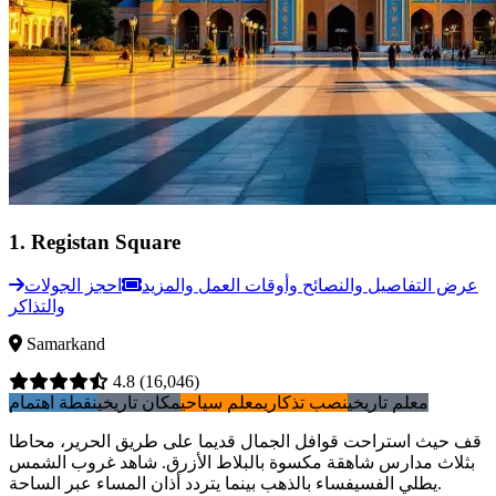
1
.
Registan Square
عرض التفاصيل والنصائح وأوقات العمل والمزيد
احجز الجولات
والتذاكر
Samarkand
4.8
(16,046)
معلم تاريخي
نصب تذكاري
معلم سياحي
مكان تاريخي
نقطة اهتمام
قف حيث استراحت قوافل الجمال قديما على طريق الحرير، محاطا
بثلاث مدارس شاهقة مكسوة بالبلاط الأزرق. شاهد غروب الشمس
يطلي الفسيفساء بالذهب بينما يتردد أذان المساء عبر الساحة.