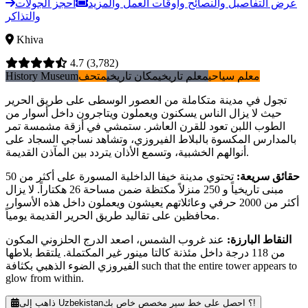
عرض التفاصيل والنصائح وأوقات العمل والمزيد
احجز الجولات
والتذاكر
Khiva
4.7
(3,782)
معلم سياحي
معلم تاريخي
مكان تاريخي
متحف
History Museum
تجول في مدينة متكاملة من العصور الوسطى على طريق الحرير
حيث لا يزال الناس يسكنون ويعملون ويتاجرون داخل أسوار من
الطوب اللبن تعود للقرن العاشر. ستمشي في أزقة مشمسة تمر
بالمدارس المكسوة بالبلاط الفيروزي، وتشاهد نساجي السجاد على
أنوالهم الخشبية، وتسمع الأذان يتردد بين المآذن القديمة.
حقائق سريعة
:
تحتوي مدينة خيفا الداخلية المسورة على أكثر من 50
مبنى تاريخياً و 250 منزلاً مكتظة ضمن مساحة 26 هكتاراً. لا يزال
أكثر من 2000 حرفي وعائلاتهم يعيشون ويعملون داخل هذه الأسوار،
محافظين على تقاليد طريق الحرير القديمة يومياً.
النقاط البارزة
:
عند غروب الشمس، اصعد الدرج الحلزوني المكون
من 118 درجة داخل مئذنة كالتا مينور غير المكتملة. يلتقط بلاطها
الفيروزي الضوء الذهبي بكثافة such that the entire tower appears to
glow from within.
ذاهب إلى Uzbekistan؟ احصل على خط سير مخصص خاص بك!