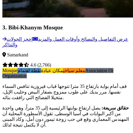
3
.
Bibi-Khanym Mosque
عرض التفاصيل والنصائح وأوقات العمل والمزيد
احجز الجولات
والتذاكر
Samarkand
4.6
(2,766)
Association Or
معلم سياحي
مكان عبادة
نقطة اهتمام
Mosque
Organization
قف أمام بوابة بارتفاع 35 مترا تتوجها قباب فيروزية تنافس السماء
نفسها. مرر يديك على طوب ممزوج بصفار البيض وحليب الإبل،
متخيلا الفضائح التي رافقت بنائه.
حقائق سريعة
:
يصل ارتفاع بوابتها الرئيسية إلى 35 متراً، وهي واحدة
من أكبر البوابات في آسيا الوسطى. تقول الأسطورة المحلية أن
المهندس المعماري وقع في حب زوجة تيمور دون أمل، وكاد المبنى
أن لا يكتمل نتيجة لذلك.