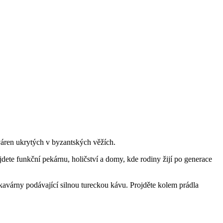
aváren ukrytých v byzantských věžích.
jdete funkční pekárnu, holičství a domy, kde rodiny žijí po generace
 kavárny podávající silnou tureckou kávu. Projděte kolem prádla