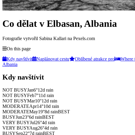
Co dělat v Elbasan, Albania
Fotografie vytvořil Sabina Kallari na Pexels.com
On this page
Kdy navštívit
Naplánovat cestu
Oblíbené atrakce pro
Where 
Albania
Kdy navštívit
NOT BUSY
Jan
6
°
12
d rain
NOT BUSY
Feb
7
°
11
d rain
NOT BUSY
Mar
10
°
12
d rain
MODERATE
Apr
14
°
10
d rain
MODERATE
May
19
°
8
d rain
BEST
BUSY
Jun
23
°
6
d rain
BEST
VERY BUSY
Jul
26
°
4
d rain
VERY BUSY
Aug
26
°
4
d rain
BUSY
Sep
22
°
7
d rain
BEST