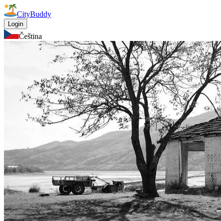
CityBuddy
Login
Čeština