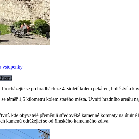
a vstupenky
řízení
 Procházejte se po hradbách ze 4. století kolem pekáren, holičství a k
ou se téměř 1,5 kilometru kolem starého města. Uvnitř hradního areálu na
u čtvrtí, kde obyvatelé přeměnili středověké kamenné komnaty na útulné
ých kamenů odrážející se od římského kamenného zdiva.