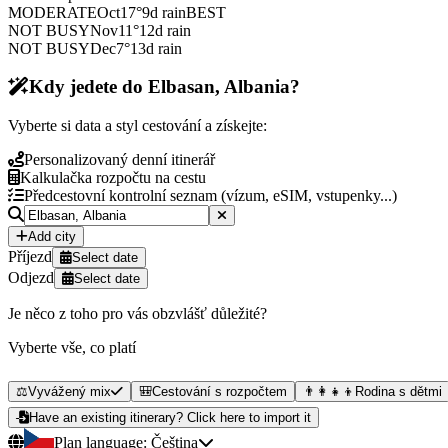
MODERATE
Oct
17
°
9
d rain
BEST
NOT BUSY
Nov
11
°
12
d rain
NOT BUSY
Dec
7
°
13
d rain
Kdy jedete do Elbasan, Albania?
Vyberte si data a styl cestování a získejte:
Personalizovaný denní itinerář
Kalkulačka rozpočtu na cestu
Předcestovní kontrolní seznam (vízum, eSIM, vstupenky...)
Add city
Příjezd
Select date
Odjezd
Select date
Je něco z toho pro vás obzvlášť důležité?
Vyberte vše, co platí
⚖️
Vyvážený mix
🎒
Cestování s rozpočtem
👨‍👩‍👧‍👦
Rodina s dětmi
Have an existing itinerary? Click here to import it
Plan language:
Čeština