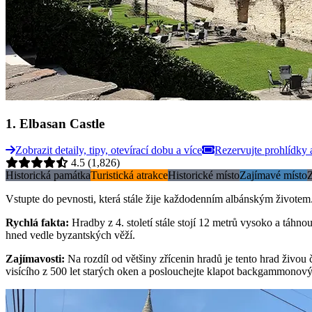
1
.
Elbasan Castle
Zobrazit detaily, tipy, otevírací dobu a více
Rezervujte prohlídky 
4.5
(1,826)
Historická památka
Turistická atrakce
Historické místo
Zajímavé místo
Z
Vstupte do pevnosti, která stále žije každodenním albánským životem.
Rychlá fakta
:
Hradby z 4. století stále stojí 12 metrů vysoko a táhn
hned vedle byzantských věží.
Zajímavosti
:
Na rozdíl od většiny zřícenin hradů je tento hrad živo
visícího z 500 let starých oken a poslouchejte klapot backgammonov