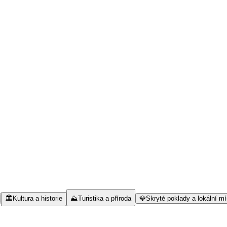
🏛️
Kultura a historie
⛰️
Turistika a příroda
💎
Skryté poklady a lokální mí