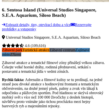
6
.
Sentosa Island (Universal Studios Singapore,
S.E.A. Aquarium, Siloso Beach)
Zobrazit detaily, tipy, otevírací dobu a více
Rezervujte
prohlídky a vstupenky
Universal Studios Singapore, S.E.A. Aquarium, Siloso Beach
4.6
(109,616)
Zábavní park
Turistická atrakce
Zábavní centrum
Zajímavé
místo
Zřízení
Zábavné atrakce a tematické filmové zóny přinášejí velkou zábavu.
Čekejte velké horské dráhy, rodinná představení, setkání s
postavami a tematická jídla v sedmi zónách.
Rychlá fakta
:
Adrenalin a filmové kulisy se tu prolínají, na jedné
straně jsou divoké atrakce s hodinovými frontami a tematickým
občerstvením, na druhé jemný písek, palmy a zvuk vln lákají k
odpočinku a plážovým sportům. Pod hladinou se skrývá obrovský
mořský svět s více než 100 000 živočichy z desítek biotopů,
návštěvu proto vnímáte jako tichou procházku mezi hejny
barevných ryb a majestátními rejnoky.