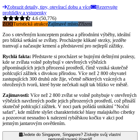
Zobrazit detaily, tipy, otevírací dobu a více
Rezervujte
prohlídky a vstupenky
4.6
(50,776)
ZOO
Turistická atrakce
Zajímavé místo
Zřízení
Zoo s otevřeným konceptem pralesa a přírodními výběhy, ideální
pro blízká setkání se zvířaty. Procházejte klikaté stezky, jezděte
tramvají a načasujte krmení a představení pro nejlepší zážitky.
Rychlá fakta
:
Představte si procházet se bujnými deštnými pralesy,
kde se zvířata volně pohybují v otevřených výbězích
připomínajících jejich přirozená prostředí, čímž vzniká skutečně
pohlcující zážitek s divokou přírodou. Více než 2 800 obyvatel
zastupujících 300 druhů zde žije, včetně některých vzácných a
ohrožených tvorů, které byste nečekali najít tak blízko ve městě.
Zajímavosti
:
Více než 2 800 zvířat se volně pohybuje v otevřených
výbězích navržených podle jejich přirozených prostředí, což přináší
skutečně pohlcující zážitek. V noci park pořádá unikátní "Noční
safari", kde můžete slyšet charakteristické hlasy malajského cibetky
a pozorovat nesnadno k nalezení rybářskou kočku v akci pod
jemným jantarovým osvětlením.
Jedete do Singapore, Singapore? Získejte svůj vlastní
personalizovaný itinerář!