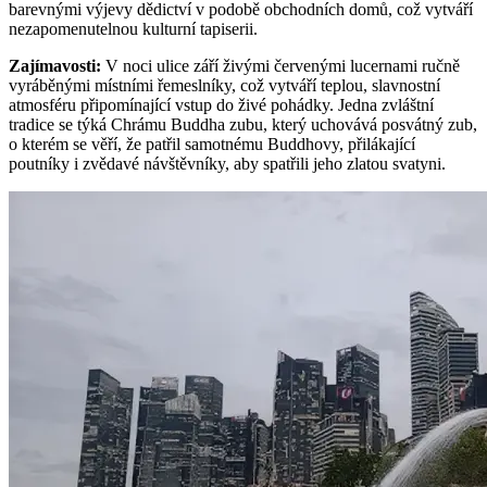
barevnými výjevy dědictví v podobě obchodních domů, což vytváří
nezapomenutelnou kulturní tapiserii.
Zajímavosti
:
V noci ulice září živými červenými lucernami ručně
vyráběnými místními řemeslníky, což vytváří teplou, slavnostní
atmosféru připomínající vstup do živé pohádky. Jedna zvláštní
tradice se týká Chrámu Buddha zubu, který uchovává posvátný zub,
o kterém se věří, že patřil samotnému Buddhovy, přilákající
poutníky i zvědavé návštěvníky, aby spatřili jeho zlatou svatyni.