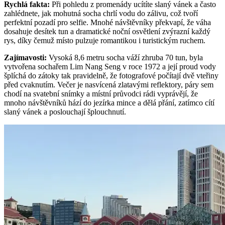
Rychlá fakta
:
Při pohledu z promenády ucítíte slaný vánek a často
zahlédnete, jak mohutná socha chrlí vodu do zálivu, což tvoří
perfektní pozadí pro selfie. Mnohé návštěvníky překvapí, že váha
dosahuje desítek tun a dramatické noční osvětlení zvýrazní každý
rys, díky čemuž místo pulzuje romantikou i turistickým ruchem.
Zajímavosti
:
Vysoká 8,6 metru socha váží zhruba 70 tun, byla
vytvořena sochařem Lim Nang Seng v roce 1972 a její proud vody
šplíchá do zátoky tak pravidelně, že fotografové počítají dvě vteřiny
před cvaknutím. Večer je nasvícená zlatavými reflektory, páry sem
chodí na svatební snímky a místní průvodci rádi vyprávějí, že
mnoho návštěvníků hází do jezírka mince a dělá přání, zatímco cítí
slaný vánek a poslouchají šplouchnutí.