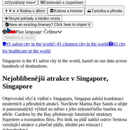
⚖️
Vyvážený mix
🎒
Cestování s rozpočtem
👨‍👩‍👧‍👦
Rodina s dětmi
🏛️
Kultura a historie
⛰️
Turistika a příroda
💎
Skryté poklady a lokální místa
Have an existing itinerary? Click here to import it
Plan language:
Čeština
Naplánovat cestu
🛡️
#1 safest city in the world
✨
#1 cleanest city in the world
🏥
#2 city
for healthcare in the world
Singapore is the #1 safest city in the world, based on our data across
hundreds of destinations.
Nejoblíbenější atrakce v Singapore,
Singapore
Objevování věcí k vidění v Singapuru, Singapur nabízí kombinaci
moderních a přírodních atrakcí. Navštivte Marina Bay Sands a užijte
si panoramatický výhled na město z jeho nekonečného bazénu na
střeše. Gardens by the Bay představuje futuristické struktury
Supertree a rozmanitou flóru. Pro únik na pláž nabízí ostrov Sentosa
vzrušující atrakce a písečné pláže, ideální pro relaxaci i
dobrodružství.