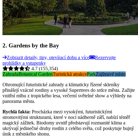
2
.
Gardens by the Bay
Zobrazit detaily, tipy, otevírací dobu a více
Rezervujte
prohlídky a vstupenky
4.7
(155,354)
Zahrada
Botanical Garden
Turistická atrakce
Park
Zajímavé místo
Ohromující futuristické zahrady a klimaticky řízené skleníky
přinášejí vzácné rostliny a vysoké Supertrees do srdce města. Zažijte
vnitřní mlhu z tropického lesa, večerní světelné show a výhledy na
panorama města.
Rychlá fakta
:
Procházka mezi vysokými, futuristickými
stromovitými strukturami, které v noci nádherně září, nabízí téměř
magický zážitek. Biodomy uvnitř představují rozmanité klima a
ukrývají jedinečné druhy rostlin z celého světa, což poskytuje bujný
únik z městského shonu.