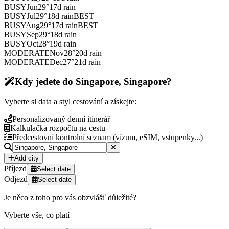
BUSY
Jun
29
°
17
d rain
BUSY
Jul
29
°
18
d rain
BEST
BUSY
Aug
29
°
17
d rain
BEST
BUSY
Sep
29
°
18
d rain
BUSY
Oct
28
°
19
d rain
MODERATE
Nov
28
°
20
d rain
MODERATE
Dec
27
°
21
d rain
Kdy jedete do Singapore, Singapore?
Vyberte si data a styl cestování a získejte:
Personalizovaný denní itinerář
Kalkulačka rozpočtu na cestu
Předcestovní kontrolní seznam (vízum, eSIM, vstupenky...)
Add city
Příjezd
Select date
Odjezd
Select date
Je něco z toho pro vás obzvlášť důležité?
Vyberte vše, co platí