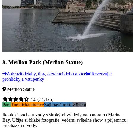
8
.
Merlion Park (Merlion Statue)
Zobrazit detaily, tipy, otevírací dobu a více
Rezervujte
prohlídky a vstupenky
Merlion Statue
4.6
(74,326)
Park
Turistická atrakce
Zajímavé místo
Zřízení
Ikonická socha u vody s širokými výhledy na panorama Marina
Bay. Užijte si blízké fotografie, večerní světelné show a příjemnou
procházku u vody.