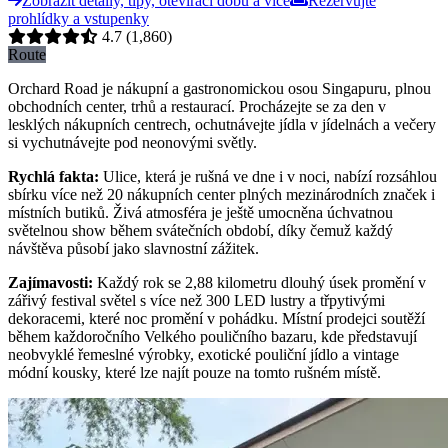
Zobrazit detaily, tipy, otevírací dobu a více
Rezervujte
prohlídky a vstupenky
4.7
(1,860)
Route
Orchard Road je nákupní a gastronomickou osou Singapuru, plnou
obchodních center, trhů a restaurací. Procházejte se za den v
lesklých nákupních centrech, ochutnávejte jídla v jídelnách a večery
si vychutnávejte pod neonovými světly.
Rychlá fakta
:
Ulice, která je rušná ve dne i v noci, nabízí rozsáhlou
sbírku více než 20 nákupních center plných mezinárodních značek i
místních butiků. Živá atmosféra je ještě umocněna úchvatnou
světelnou show během svátečních období, díky čemuž každý
návštěva působí jako slavnostní zážitek.
Zajímavosti
:
Každý rok se 2,88 kilometru dlouhý úsek promění v
zářivý festival světel s více než 300 LED lustry a třpytivými
dekoracemi, které noc promění v pohádku. Místní prodejci soutěží
během každoročního Velkého pouličního bazaru, kde představují
neobvyklé řemeslné výrobky, exotické pouliční jídlo a vintage
módní kousky, které lze najít pouze na tomto rušném místě.