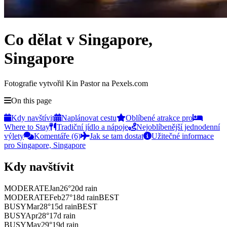
Co dělat v Singapore,
Singapore
Fotografie vytvořil Kin Pastor na Pexels.com
On this page
Kdy navštívit
Naplánovat cestu
Oblíbené atrakce pro
Where to Stay
Tradiční jídlo a nápoje
Nejoblíbenější jednodenní
výlety
Komentáře (6)
Jak se tam dostat
Užitečné informace
pro Singapore, Singapore
Kdy navštívit
MODERATE
Jan
26
°
20
d rain
MODERATE
Feb
27
°
18
d rain
BEST
BUSY
Mar
28
°
15
d rain
BEST
BUSY
Apr
28
°
17
d rain
BUSY
May
29
°
19
d rain