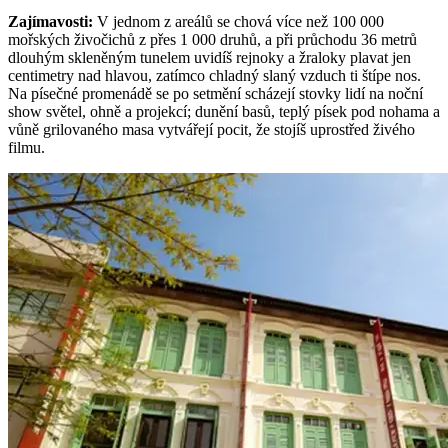
Zajímavosti
:
V jednom z areálů se chová více než 100 000
mořských živočichů z přes 1 000 druhů, a při průchodu 36 metrů
dlouhým skleněným tunelem uvidíš rejnoky a žraloky plavat jen
centimetry nad hlavou, zatímco chladný slaný vzduch ti štípe nos.
Na písečné promenádě se po setmění scházejí stovky lidí na noční
show světel, ohně a projekcí; dunění basů, teplý písek pod nohama a
vůně grilovaného masa vytvářejí pocit, že stojíš uprostřed živého
filmu.