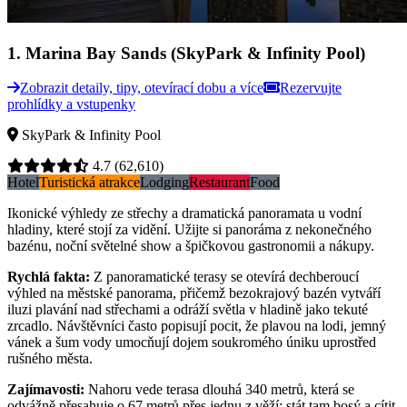
1
.
Marina Bay Sands (SkyPark & Infinity Pool)
Zobrazit detaily, tipy, otevírací dobu a více
Rezervujte
prohlídky a vstupenky
SkyPark & Infinity Pool
4.7
(62,610)
Hotel
Turistická atrakce
Lodging
Restaurant
Food
Ikonické výhledy ze střechy a dramatická panoramata u vodní
hladiny, které stojí za vidění. Užijte si panoráma z nekonečného
bazénu, noční světelné show a špičkovou gastronomii a nákupy.
Rychlá fakta
:
Z panoramatické terasy se otevírá dechberoucí
výhled na městské panorama, přičemž bezokrajový bazén vytváří
iluzi plavání nad střechami a odráží světla v hladině jako tekuté
zrcadlo. Návštěvníci často popisují pocit, že plavou na lodi, jemný
vánek a šum vody umocňují dojem soukromého úniku uprostřed
rušného města.
Zajímavosti
:
Nahoru vede terasa dlouhá 340 metrů, která se
odvážně přesahuje o 67 metrů přes jednu z věží; stát tam bosý a cítit