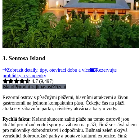
3
.
Sentosa Island
Zobrazit detaily, tipy, otevírací dobu a více
Rezervujte
prohlídky a vstupenky
4.7
(9,497)
Island
Přírodní zajímavost
Zřízení
Rezortní ostrov s písečnými plážemi, hlavními atrakcemi a živou
gastronomií na jednom kompaktním pásu. Čekejte čas na pláži,
atrakce v zábavním parku, návštěvy akvária a bary u vody.
Rychlá fakta
:
Krásné sluncem zalité pláže na tomto ostrově jsou
ideální pro různé vodní sporty a zábavu na pláži, čímž se stává rájem
pro milovníky dobrodružství i odpočinku. Bušnatá zeleň ukrývá
vzrušující dobrodružné parky a poutavé kulturní expozice, čímž