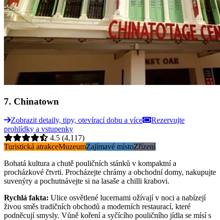
7
.
Chinatown
Zobrazit detaily, tipy, otevírací dobu a více
Rezervujte
prohlídky a vstupenky
4.5
(4,117)
Turistická atrakce
Muzeum
Zajímavé místo
Zřízení
Bohatá kultura a chutě pouličních stánků v kompaktní a
procházkové čtvrti. Procházejte chrámy a obchodní domy, nakupujte
suvenýry a pochutnávejte si na lasaše a chilli krabovi.
Rychlá fakta
:
Ulice osvětlené lucernami ožívají v noci a nabízejí
živou směs tradičních obchodů a moderních restaurací, které
podněcují smysly. Vůně koření a syčícího pouličního jídla se mísí s