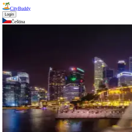
CityBuddy
Login
Čeština