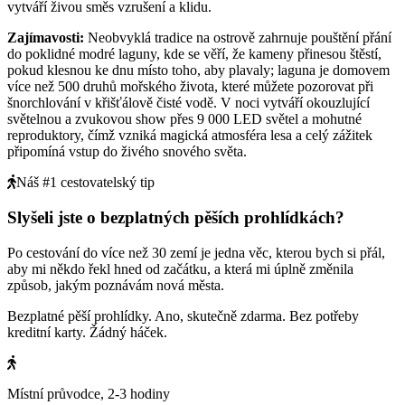
vytváří živou směs vzrušení a klidu.
Zajímavosti
:
Neobvyklá tradice na ostrově zahrnuje pouštění přání
do poklidné modré laguny, kde se věří, že kameny přinesou štěstí,
pokud klesnou ke dnu místo toho, aby plavaly; laguna je domovem
více než 500 druhů mořského života, které můžete pozorovat při
šnorchlování v křišťálově čisté vodě. V noci vytváří okouzlující
světelnou a zvukovou show přes 9 000 LED světel a mohutné
reproduktory, čímž vzniká magická atmosféra lesa a celý zážitek
připomíná vstup do živého snového světa.
Náš #1 cestovatelský tip
Slyšeli jste o bezplatných pěších prohlídkách?
Po cestování do více než 30 zemí je jedna věc, kterou bych si přál,
aby mi někdo řekl hned od začátku, a která mi úplně změnila
způsob, jakým poznávám nová města.
Bezplatné pěší prohlídky. Ano, skutečně zdarma. Bez potřeby
kreditní karty. Žádný háček.
Místní průvodce, 2-3 hodiny